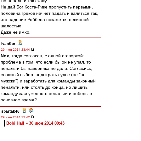
По пенальти так скажу.
Не дай Бог Коста-Рике пропустить первыми,
половина греков начнет падать и валяться так,
что падение Роббена покажется невинной
шалостью.
Даже не имхо.
IvanKor
-
29 июн 2014 23:44
Nox
, тогда согласен, с одной оговоркой:
проблема в том, что если бы он не упал, то
пенальти бы наверняка не дали. Согласись,
сложный выбор: подыграть судье (не "по-
мужски") и заработать для команды законный
пенальти, или стоять до конца, но лишить
команду заслуженного пенальти и победы в
основное время?
spartak46
-
29 июн 2014 23:42
Bobi Hall » 30 июн 2014 00:43
Это плей-офф, и каждый играет как может и
хочет.
Что бразилы, разве лучше играли??,с такой
же упертой командой, как Мексика?