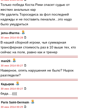
Только победа Коста-Рики спасет судью от
жестких анальных кар
Не удалить Торосидиса за фол последней
надежды и не поставить пенальти...это надо
было умудриться
jama-dharma
-
30 июн 2014 00:28
В нашей сборной игроки, чья суммарная
трансферная стоимость раз в 10 выше тех, кто
сейчас на поле, равно как и тренер
man26
-
30 июн 2014 00:27
Наверное, опять нарушения не было? Нырок
разглядели?
Кадыров
-
30 июн 2014 00:27
бяда....((((
Paris Saint-Germain
-
30 июн 2014 00:25