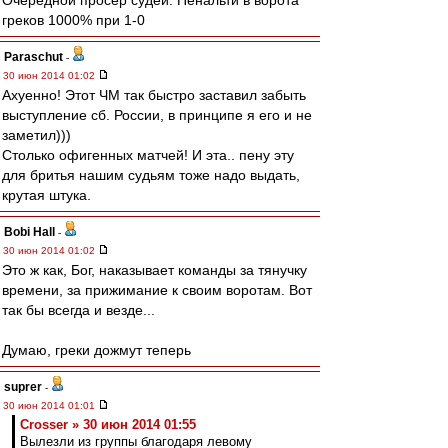
Очередной просер судей. Пенальти в ворота
греков 1000% при 1-0
Paraschut
-
30 июн 2014 01:02
Ахуенно! Этот ЧМ так быстро заставил забыть
выступление сб. России, в принципе я его и не
заметил)))
Столько офигенных матчей! И эта.. пену эту
для бритья нашим судьям тоже надо выдать,
крутая штука.
Bobi Hall
-
30 июн 2014 01:02
Это ж как, Бог, наказывает команды за тянучку
времени, за прижимание к своим воротам. Вот
так бы всегда и везде...
Думаю, греки дожмут теперь
suprer
-
30 июн 2014 01:01
Crosser » 30 июн 2014 01:55
Вылезли из группы благодаря левому