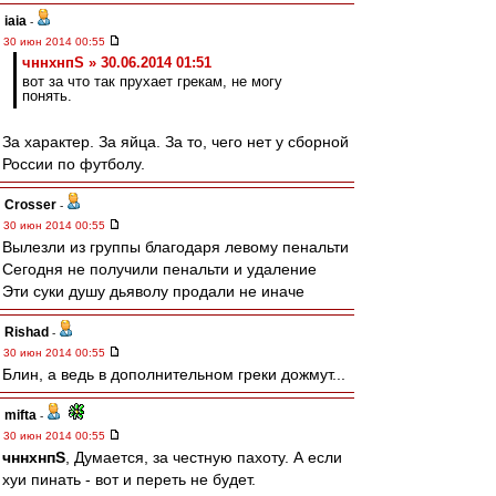
iaia
-
30 июн 2014 00:55
чннхнпS » 30.06.2014 01:51
вот за что так прухает грекам, не могу
понять.
За характер. За яйца. За то, чего нет у сборной
России по футболу.
Crosser
-
30 июн 2014 00:55
Вылезли из группы благодаря левому пенальти
Сегодня не получили пенальти и удаление
Эти суки душу дьяволу продали не иначе
Rishad
-
30 июн 2014 00:55
Блин, а ведь в дополнительном греки дожмут...
mifta
-
30 июн 2014 00:55
чннхнпS
, Думается, за честную пахоту. А если
хуи пинать - вот и переть не будет.