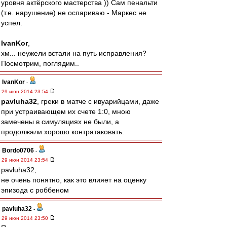
уровня актёрского мастерства )) Сам пенальти
(т.е. нарушение) не оспариваю - Маркес не
успел.
IvanKor
,
хм... неужели встали на путь исправления?
Посмотрим, поглядим..
IvanKor
-
29 июн 2014 23:54
pavluha32
, греки в матче с ивуарийцами, даже
при устраивающем их счете 1:0, мною
замечены в симуляциях не были, а
продолжали хорошо контратаковать.
Bordo0706
-
29 июн 2014 23:54
pavluha32,
не очень понятно, как это влияет на оценку
эпизода с роббеном
pavluha32
-
29 июн 2014 23:50