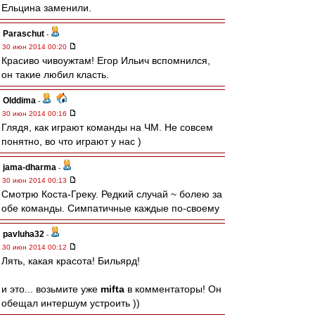
Ельцина заменили.
Paraschut
-
30 июн 2014 00:20
Красиво чивоужтам! Егор Ильич вспомнился,
он такие любил класть.
Olddima
-
30 июн 2014 00:16
Глядя, как играют команды на ЧМ. Не совсем
понятно, во что играют у нас )
jama-dharma
-
30 июн 2014 00:13
Смотрю Коста-Греку. Редкий случай ~ болею за
обе команды. Симпатичные каждые по-своему
pavluha32
-
30 июн 2014 00:12
Лять, какая красота! Бильярд!
и это... возьмите уже
mifta
в комментаторы! Он
обещал интершум устроить ))