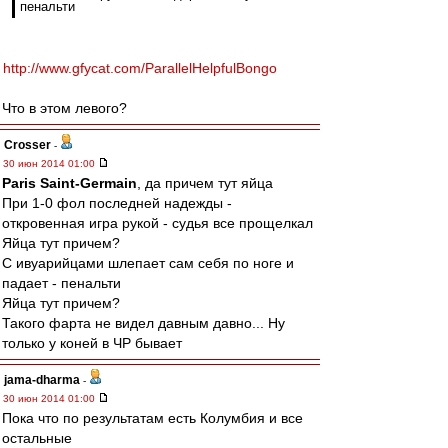
пенальти
http://www.gfycat.com/ParallelHelpfulBongo
Что в этом левого?
Crosser
-
30 июн 2014 01:00
Paris Saint-Germain
, да причем тут яйца
При 1-0 фол последней надежды -
откровенная игра рукой - судья все прощелкал
Яйца тут причем?
С ивуарийцами шлепает сам себя по ноге и
падает - пенальти
Яйца тут причем?
Такого фарта не видел давным давно... Ну
только у коней в ЧР бывает
jama-dharma
-
30 июн 2014 01:00
Пока что по результатам есть Колумбия и все
остальные