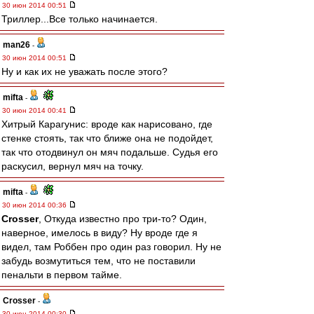
30 июн 2014 00:51
Триллер...Все только начинается.
man26
-
30 июн 2014 00:51
Ну и как их не уважать после этого?
mifta
-
30 июн 2014 00:41
Хитрый Карагунис: вроде как нарисовано, где
стенке стоять, так что ближе она не подойдет,
так что отодвинул он мяч подальше. Судья его
раскусил, вернул мяч на точку.
mifta
-
30 июн 2014 00:36
Crosser
, Откуда известно про три-то? Один,
наверное, имелось в виду? Ну вроде где я
видел, там Роббен про один раз говорил. Ну не
забудь возмутиться тем, что не поставили
пенальти в первом тайме.
Crosser
-
30 июн 2014 00:30