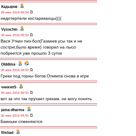
Кадыров
-
30 июн 2014 00:54
недотерпели костариканцы((((
Vysochin
-
30 июн 2014 00:52
Вася Уткин пиз-бол(Газаеев усы так и не
состриг,было время) говорил на лысо
побреется уже прошло 3 суток
Olddima
-
30 июн 2014 00:52
Греки под горны богов Олимпа снова в игре
чннхнпS
-
30 июн 2014 00:51
вот за что так прухает грекам, не могу понять.
jama-dharma
-
30 июн 2014 00:51
Баиньки отменяются
Rishad
-