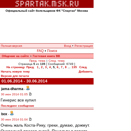
Официальный сайт болельщиков ФК "Спартак" Москва
Полная версия
Вход
•
Регистрация
FAQ
•
Поиск
Общение на сайте
Гостевая книга ВВ
»
Пред. тема
|
След. тема
Страница
5
из
135
[ Сообщений: 6749 ]
На страницу
Пред.
1
,
2
,
3
,
4
,
5
,
6
,
7
,
8
...
135
След.
Начать новую тему
Добавить
Версия для печати
01.06.2014 - 30.06.2014
jama-dharma
-
30 июн 2014 01:05
Гинерис все купил
Последнее сообщение
box
-
30 июн 2014 01:04
Очень жаль Коста-Рику, греки, думаю, дожмут.