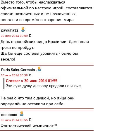
Вместо того, чтобы наслаждаться
офигительной по настрою игрой, составляются
списки назначенных и не назначенных
пенальти со времён сотворения мира.
pavluha32
-
30 июн 2014 00:59
День европейских яиц в Бразилии. Даже если
греки не пройдут.
Ща бы еще составы уровнять - было бы
весело!
Paris Saint-Germain
-
30 июн 2014 00:58
Crosser » 30 июн 2014 01:55
Эти суки душу дьяволу продали не иначе
Не знаю что там с душой, но яйца они
определённо оставили при себе.
mmmmm
-
30 июн 2014 00:55
Фантастический чемпионат!!!