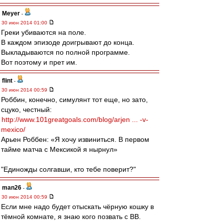
Meyer
-
30 июн 2014 01:00
Греки убиваются на поле.
В каждом эпизоде доигрывают до конца.
Выкладываются по полной программе.
Вот поэтому и прет им.
flint
-
30 июн 2014 00:59
Роббин, конечно, симулянт тот еще, но зато,
сцуко, честный:
http://www.101greatgoals.com/blog/arjen ... -v-
mexico/
Арьен Роббен: «Я хочу извиниться. В первом
тайме матча с Мексикой я нырнул»
"Единожды солгавши, кто тебе поверит?"
man26
-
30 июн 2014 00:59
Если мне надо будет отыскать чёрную кошку в
тёмной комнате, я знаю кого позвать с ВВ.