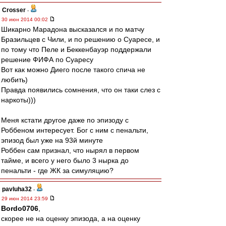
Crosser
-
30 июн 2014 00:02
Шикарно Марадона высказался и по матчу
Бразильцев с Чили, и по решению о Суаресе, и
по тому что Пеле и Беккенбауэр поддержали
решение ФИФА по Суаресу
Вот как можно Диего после такого спича не
любить)
Правда появились сомнения, что он таки слез с
наркоты)))
Меня кстати другое даже по эпизоду с
Роббеном интересует. Бог с ним с пенальти,
эпизод был уже на 93й минуте
Роббен сам признал, что нырял в первом
тайме, и всего у него было 3 нырка до
пенальти - где ЖК за симуляцию?
pavluha32
-
29 июн 2014 23:59
Bordo0706
,
скорее не на оценку эпизода, а на оценку