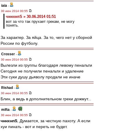
iaia
-
30 июн 2014 00:55
чннхнпS » 30.06.2014 01:51
вот за что так прухает грекам, не могу
понять.
За характер. За яйца. За то, чего нет у сборной
России по футболу.
Crosser
-
30 июн 2014 00:55
Вылезли из группы благодаря левому пенальти
Сегодня не получили пенальти и удаление
Эти суки душу дьяволу продали не иначе
Rishad
-
30 июн 2014 00:55
Блин, а ведь в дополнительном греки дожмут...
mifta
-
30 июн 2014 00:55
чннхнпS
, Думается, за честную пахоту. А если
хуи пинать - вот и переть не будет.