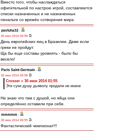
Вместо того, чтобы наслаждаться
офигительной по настрою игрой, составляются
списки назначенных и не назначенных
пенальти со времён сотворения мира.
pavluha32
-
30 июн 2014 00:59
День европейских яиц в Бразилии. Даже если
греки не пройдут.
Ща бы еще составы уровнять - было бы
весело!
Paris Saint-Germain
-
30 июн 2014 00:58
Crosser » 30 июн 2014 01:55
Эти суки душу дьяволу продали не иначе
Не знаю что там с душой, но яйца они
определённо оставили при себе.
mmmmm
-
30 июн 2014 00:55
Фантастический чемпионат!!!