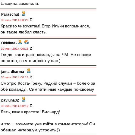
Ельцина заменили.
Paraschut
-
30 июн 2014 00:20
Красиво чивоужтам! Егор Ильич вспомнился,
он такие любил класть.
Olddima
-
30 июн 2014 00:16
Глядя, как играют команды на ЧМ. Не совсем
понятно, во что играют у нас )
jama-dharma
-
30 июн 2014 00:13
Смотрю Коста-Греку. Редкий случай ~ болею за
обе команды. Симпатичные каждые по-своему
pavluha32
-
30 июн 2014 00:12
Лять, какая красота! Бильярд!
и это... возьмите уже
mifta
в комментаторы! Он
обещал интершум устроить ))