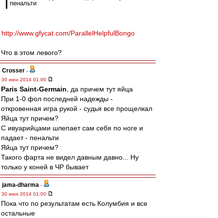
пенальти
http://www.gfycat.com/ParallelHelpfulBongo
Что в этом левого?
Crosser
-
30 июн 2014 01:00
Paris Saint-Germain
, да причем тут яйца
При 1-0 фол последней надежды -
откровенная игра рукой - судья все прощелкал
Яйца тут причем?
С ивуарийцами шлепает сам себя по ноге и
падает - пенальти
Яйца тут причем?
Такого фарта не видел давным давно... Ну
только у коней в ЧР бывает
jama-dharma
-
30 июн 2014 01:00
Пока что по результатам есть Колумбия и все
остальные