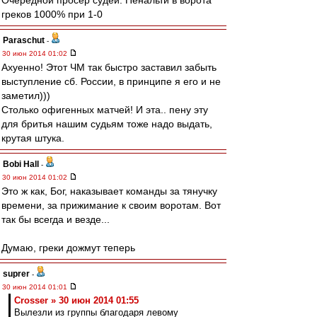
Очередной просер судей. Пенальти в ворота
греков 1000% при 1-0
Paraschut
-
30 июн 2014 01:02
Ахуенно! Этот ЧМ так быстро заставил забыть
выступление сб. России, в принципе я его и не
заметил)))
Столько офигенных матчей! И эта.. пену эту
для бритья нашим судьям тоже надо выдать,
крутая штука.
Bobi Hall
-
30 июн 2014 01:02
Это ж как, Бог, наказывает команды за тянучку
времени, за прижимание к своим воротам. Вот
так бы всегда и везде...
Думаю, греки дожмут теперь
suprer
-
30 июн 2014 01:01
Crosser » 30 июн 2014 01:55
Вылезли из группы благодаря левому