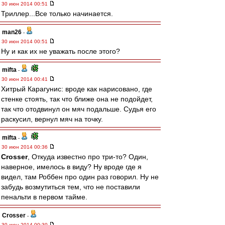
30 июн 2014 00:51
Триллер...Все только начинается.
man26
-
30 июн 2014 00:51
Ну и как их не уважать после этого?
mifta
-
30 июн 2014 00:41
Хитрый Карагунис: вроде как нарисовано, где
стенке стоять, так что ближе она не подойдет,
так что отодвинул он мяч подальше. Судья его
раскусил, вернул мяч на точку.
mifta
-
30 июн 2014 00:36
Crosser
, Откуда известно про три-то? Один,
наверное, имелось в виду? Ну вроде где я
видел, там Роббен про один раз говорил. Ну не
забудь возмутиться тем, что не поставили
пенальти в первом тайме.
Crosser
-
30 июн 2014 00:30