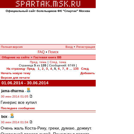
Официальный сайт болельщиков ФК "Спартак" Москва
Полная версия
Вход
•
Регистрация
FAQ
•
Поиск
Общение на сайте
Гостевая книга ВВ
»
Пред. тема
|
След. тема
Страница
5
из
135
[ Сообщений: 6749 ]
На страницу
Пред.
1
,
2
,
3
,
4
,
5
,
6
,
7
,
8
...
135
След.
Начать новую тему
Добавить
Версия для печати
01.06.2014 - 30.06.2014
jama-dharma
-
30 июн 2014 01:05
Гинерис все купил
Последнее сообщение
box
-
30 июн 2014 01:04
Очень жаль Коста-Рику, греки, думаю, дожмут.