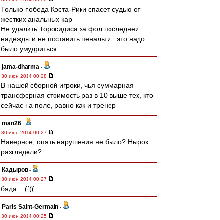
Только победа Коста-Рики спасет судью от
жестких анальных кар
Не удалить Торосидиса за фол последней
надежды и не поставить пенальти...это надо
было умудриться
jama-dharma
-
30 июн 2014 00:28
В нашей сборной игроки, чья суммарная
трансферная стоимость раз в 10 выше тех, кто
сейчас на поле, равно как и тренер
man26
-
30 июн 2014 00:27
Наверное, опять нарушения не было? Нырок
разглядели?
Кадыров
-
30 июн 2014 00:27
бяда....((((
Paris Saint-Germain
-
30 июн 2014 00:25