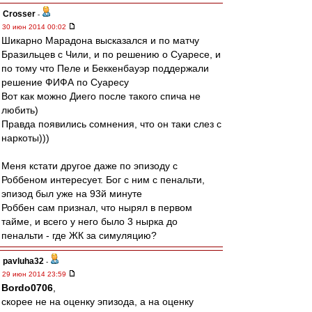
Crosser
-
30 июн 2014 00:02
Шикарно Марадона высказался и по матчу
Бразильцев с Чили, и по решению о Суаресе, и
по тому что Пеле и Беккенбауэр поддержали
решение ФИФА по Суаресу
Вот как можно Диего после такого спича не
любить)
Правда появились сомнения, что он таки слез с
наркоты)))
Меня кстати другое даже по эпизоду с
Роббеном интересует. Бог с ним с пенальти,
эпизод был уже на 93й минуте
Роббен сам признал, что нырял в первом
тайме, и всего у него было 3 нырка до
пенальти - где ЖК за симуляцию?
pavluha32
-
29 июн 2014 23:59
Bordo0706
,
скорее не на оценку эпизода, а на оценку