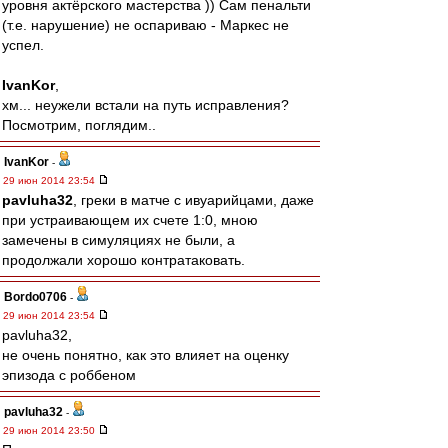
уровня актёрского мастерства )) Сам пенальти
(т.е. нарушение) не оспариваю - Маркес не
успел.
IvanKor
,
хм... неужели встали на путь исправления?
Посмотрим, поглядим..
IvanKor
-
29 июн 2014 23:54
pavluha32
, греки в матче с ивуарийцами, даже
при устраивающем их счете 1:0, мною
замечены в симуляциях не были, а
продолжали хорошо контратаковать.
Bordo0706
-
29 июн 2014 23:54
pavluha32,
не очень понятно, как это влияет на оценку
эпизода с роббеном
pavluha32
-
29 июн 2014 23:50