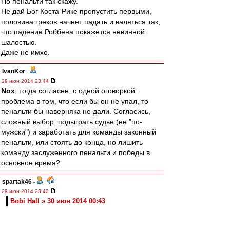
По пенальти так скажу.
Не дай Бог Коста-Рике пропустить первыми,
половина греков начнет падать и валяться так,
что падение Роббена покажется невинной
шалостью.
Даже не имхо.
IvanKor
-
29 июн 2014 23:44
Nox
, тогда согласен, с одной оговоркой:
проблема в том, что если бы он не упал, то
пенальти бы наверняка не дали. Согласись,
сложный выбор: подыграть судье (не "по-
мужски") и заработать для команды законный
пенальти, или стоять до конца, но лишить
команду заслуженного пенальти и победы в
основное время?
spartak46
-
29 июн 2014 23:42
Bobi Hall » 30 июн 2014 00:43
Это плей-офф, и каждый играет как может и
хочет.
Что бразилы, разве лучше играли??,с такой
же упертой командой, как Мексика?