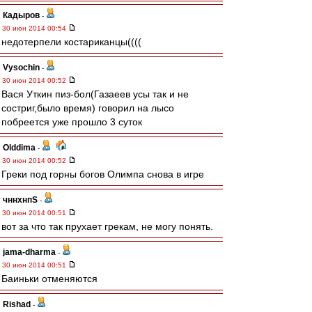
Кадыров
-
30 июн 2014 00:54
недотерпели костариканцы((((
Vysochin
-
30 июн 2014 00:52
Вася Уткин пиз-бол(Газаеев усы так и не
состриг,было время) говорил на лысо
побреется уже прошло 3 суток
Olddima
-
30 июн 2014 00:52
Греки под горны богов Олимпа снова в игре
чннхнпS
-
30 июн 2014 00:51
вот за что так прухает грекам, не могу понять.
jama-dharma
-
30 июн 2014 00:51
Баиньки отменяются
Rishad
-