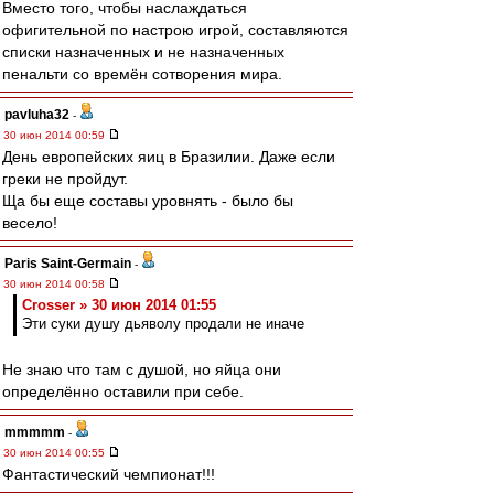
Вместо того, чтобы наслаждаться
офигительной по настрою игрой, составляются
списки назначенных и не назначенных
пенальти со времён сотворения мира.
pavluha32
-
30 июн 2014 00:59
День европейских яиц в Бразилии. Даже если
греки не пройдут.
Ща бы еще составы уровнять - было бы
весело!
Paris Saint-Germain
-
30 июн 2014 00:58
Crosser » 30 июн 2014 01:55
Эти суки душу дьяволу продали не иначе
Не знаю что там с душой, но яйца они
определённо оставили при себе.
mmmmm
-
30 июн 2014 00:55
Фантастический чемпионат!!!