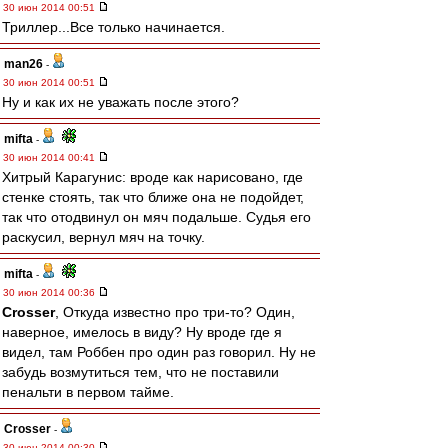
30 июн 2014 00:51
Триллер...Все только начинается.
man26
-
30 июн 2014 00:51
Ну и как их не уважать после этого?
mifta
-
30 июн 2014 00:41
Хитрый Карагунис: вроде как нарисовано, где
стенке стоять, так что ближе она не подойдет,
так что отодвинул он мяч подальше. Судья его
раскусил, вернул мяч на точку.
mifta
-
30 июн 2014 00:36
Crosser
, Откуда известно про три-то? Один,
наверное, имелось в виду? Ну вроде где я
видел, там Роббен про один раз говорил. Ну не
забудь возмутиться тем, что не поставили
пенальти в первом тайме.
Crosser
-
30 июн 2014 00:30