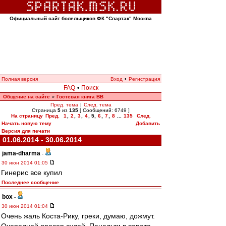
Официальный сайт болельщиков ФК "Спартак" Москва
Полная версия
Вход
•
Регистрация
FAQ
•
Поиск
Общение на сайте
Гостевая книга ВВ
»
Пред. тема
|
След. тема
Страница
5
из
135
[ Сообщений: 6749 ]
На страницу
Пред.
1
,
2
,
3
,
4
,
5
,
6
,
7
,
8
...
135
След.
Начать новую тему
Добавить
Версия для печати
01.06.2014 - 30.06.2014
jama-dharma
-
30 июн 2014 01:05
Гинерис все купил
Последнее сообщение
box
-
30 июн 2014 01:04
Очень жаль Коста-Рику, греки, думаю, дожмут.