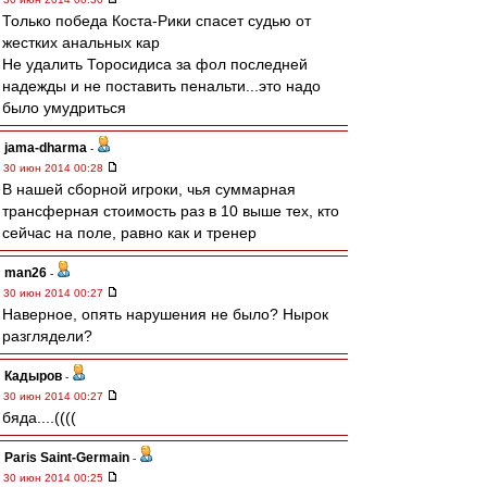
Только победа Коста-Рики спасет судью от
жестких анальных кар
Не удалить Торосидиса за фол последней
надежды и не поставить пенальти...это надо
было умудриться
jama-dharma
-
30 июн 2014 00:28
В нашей сборной игроки, чья суммарная
трансферная стоимость раз в 10 выше тех, кто
сейчас на поле, равно как и тренер
man26
-
30 июн 2014 00:27
Наверное, опять нарушения не было? Нырок
разглядели?
Кадыров
-
30 июн 2014 00:27
бяда....((((
Paris Saint-Germain
-
30 июн 2014 00:25