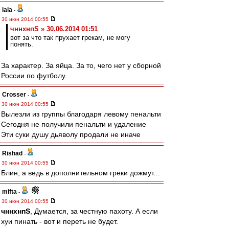
iaia
-
30 июн 2014 00:55
чннхнпS » 30.06.2014 01:51
вот за что так прухает грекам, не могу
понять.
За характер. За яйца. За то, чего нет у сборной
России по футболу.
Crosser
-
30 июн 2014 00:55
Вылезли из группы благодаря левому пенальти
Сегодня не получили пенальти и удаление
Эти суки душу дьяволу продали не иначе
Rishad
-
30 июн 2014 00:55
Блин, а ведь в дополнительном греки дожмут...
mifta
-
30 июн 2014 00:55
чннхнпS
, Думается, за честную пахоту. А если
хуи пинать - вот и переть не будет.