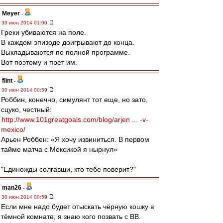
Meyer
-
30 июн 2014 01:00
Греки убиваются на поле.
В каждом эпизоде доигрывают до конца.
Выкладываются по полной программе.
Вот поэтому и прет им.
flint
-
30 июн 2014 00:59
Роббин, конечно, симулянт тот еще, но зато,
сцуко, честный:
http://www.101greatgoals.com/blog/arjen ... -v-
mexico/
Арьен Роббен: «Я хочу извиниться. В первом
тайме матча с Мексикой я нырнул»
"Единожды солгавши, кто тебе поверит?"
man26
-
30 июн 2014 00:59
Если мне надо будет отыскать чёрную кошку в
тёмной комнате, я знаю кого позвать с ВВ.