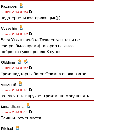
Кадыров
-
30 июн 2014 00:54
недотерпели костариканцы((((
Vysochin
-
30 июн 2014 00:52
Вася Уткин пиз-бол(Газаеев усы так и не
состриг,было время) говорил на лысо
побреется уже прошло 3 суток
Olddima
-
30 июн 2014 00:52
Греки под горны богов Олимпа снова в игре
чннхнпS
-
30 июн 2014 00:51
вот за что так прухает грекам, не могу понять.
jama-dharma
-
30 июн 2014 00:51
Баиньки отменяются
Rishad
-