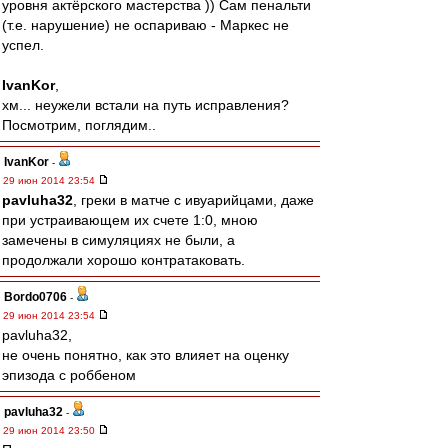
уровня актёрского мастерства )) Сам пенальти
(т.е. нарушение) не оспариваю - Маркес не
успел.
IvanKor
,
хм... неужели встали на путь исправления?
Посмотрим, поглядим..
IvanKor
-
29 июн 2014 23:54
pavluha32
, греки в матче с ивуарийцами, даже
при устраивающем их счете 1:0, мною
замечены в симуляциях не были, а
продолжали хорошо контратаковать.
Bordo0706
-
29 июн 2014 23:54
pavluha32,
не очень понятно, как это влияет на оценку
эпизода с роббеном
pavluha32
-
29 июн 2014 23:50