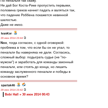
По пенальти так скажу.
Не дай Бог Коста-Рике пропустить первыми,
половина греков начнет падать и валяться так,
что падение Роббена покажется невинной
шалостью.
Даже не имхо.
IvanKor
-
29 июн 2014 23:44
Nox
, тогда согласен, с одной оговоркой:
проблема в том, что если бы он не упал, то
пенальти бы наверняка не дали. Согласись,
сложный выбор: подыграть судье (не "по-
мужски") и заработать для команды законный
пенальти, или стоять до конца, но лишить
команду заслуженного пенальти и победы в
основное время?
spartak46
-
29 июн 2014 23:42
Bobi Hall » 30 июн 2014 00:43
Это плей-офф, и каждый играет как может и
хочет.
Что бразилы, разве лучше играли??,с такой
же упертой командой, как Мексика?