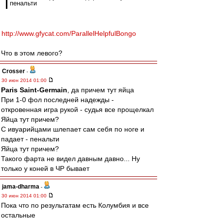
пенальти
http://www.gfycat.com/ParallelHelpfulBongo
Что в этом левого?
Crosser
-
30 июн 2014 01:00
Paris Saint-Germain
, да причем тут яйца
При 1-0 фол последней надежды -
откровенная игра рукой - судья все прощелкал
Яйца тут причем?
С ивуарийцами шлепает сам себя по ноге и
падает - пенальти
Яйца тут причем?
Такого фарта не видел давным давно... Ну
только у коней в ЧР бывает
jama-dharma
-
30 июн 2014 01:00
Пока что по результатам есть Колумбия и все
остальные