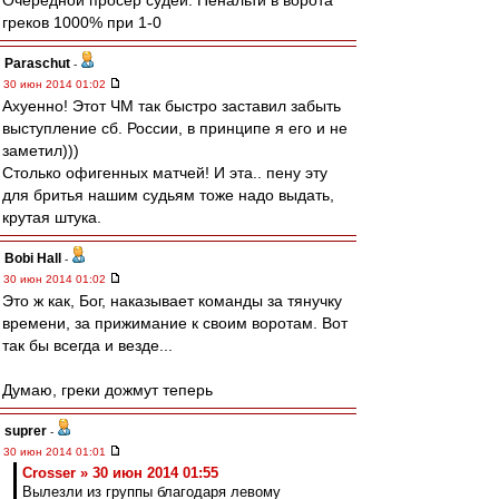
Очередной просер судей. Пенальти в ворота
греков 1000% при 1-0
Paraschut
-
30 июн 2014 01:02
Ахуенно! Этот ЧМ так быстро заставил забыть
выступление сб. России, в принципе я его и не
заметил)))
Столько офигенных матчей! И эта.. пену эту
для бритья нашим судьям тоже надо выдать,
крутая штука.
Bobi Hall
-
30 июн 2014 01:02
Это ж как, Бог, наказывает команды за тянучку
времени, за прижимание к своим воротам. Вот
так бы всегда и везде...
Думаю, греки дожмут теперь
suprer
-
30 июн 2014 01:01
Crosser » 30 июн 2014 01:55
Вылезли из группы благодаря левому