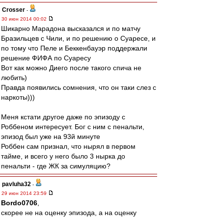
Crosser
-
30 июн 2014 00:02
Шикарно Марадона высказался и по матчу
Бразильцев с Чили, и по решению о Суаресе, и
по тому что Пеле и Беккенбауэр поддержали
решение ФИФА по Суаресу
Вот как можно Диего после такого спича не
любить)
Правда появились сомнения, что он таки слез с
наркоты)))
Меня кстати другое даже по эпизоду с
Роббеном интересует. Бог с ним с пенальти,
эпизод был уже на 93й минуте
Роббен сам признал, что нырял в первом
тайме, и всего у него было 3 нырка до
пенальти - где ЖК за симуляцию?
pavluha32
-
29 июн 2014 23:59
Bordo0706
,
скорее не на оценку эпизода, а на оценку