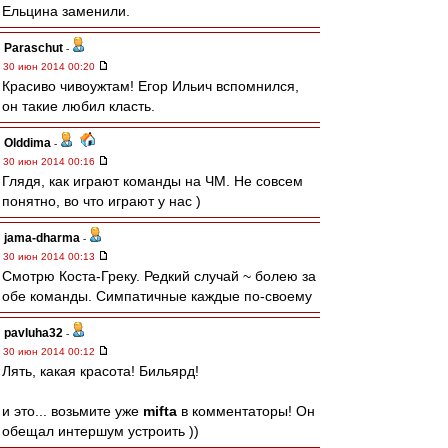
Ельцина заменили.
Paraschut
-
30 июн 2014 00:20
Красиво чивоужтам! Егор Ильич вспомнился,
он такие любил класть.
Olddima
-
30 июн 2014 00:16
Глядя, как играют команды на ЧМ. Не совсем
понятно, во что играют у нас )
jama-dharma
-
30 июн 2014 00:13
Смотрю Коста-Греку. Редкий случай ~ болею за
обе команды. Симпатичные каждые по-своему
pavluha32
-
30 июн 2014 00:12
Лять, какая красота! Бильярд!
и это... возьмите уже
mifta
в комментаторы! Он
обещал интершум устроить ))