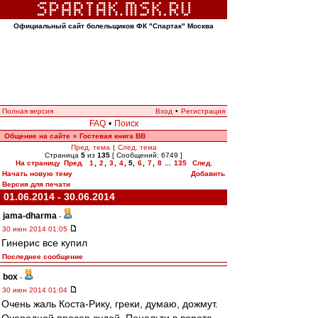
Официальный сайт болельщиков ФК "Спартак" Москва
Полная версия
Вход
•
Регистрация
FAQ
•
Поиск
Общение на сайте
Гостевая книга ВВ
»
Пред. тема
|
След. тема
Страница
5
из
135
[ Сообщений: 6749 ]
На страницу
Пред.
1
,
2
,
3
,
4
,
5
,
6
,
7
,
8
...
135
След.
Начать новую тему
Добавить
Версия для печати
01.06.2014 - 30.06.2014
jama-dharma
-
30 июн 2014 01:05
Гинерис все купил
Последнее сообщение
box
-
30 июн 2014 01:04
Очень жаль Коста-Рику, греки, думаю, дожмут.