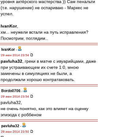
уровня актёрского мастерства )) Сам пенальти
(т.е. нарушение) не оспариваю - Маркес не
успел.
IvanKor
,
хм... неужели встали на путь исправления?
Посмотрим, поглядим..
IvanKor
-
29 июн 2014 23:54
pavluha32
, греки в матче с ивуарийцами, даже
при устраивающем их счете 1:0, мною
замечены в симуляциях не были, а
продолжали хорошо контратаковать.
Bordo0706
-
29 июн 2014 23:54
pavluha32,
не очень понятно, как это влияет на оценку
эпизода с роббеном
pavluha32
-
29 июн 2014 23:50