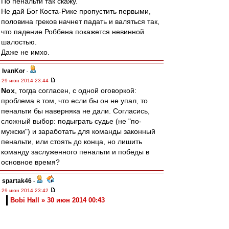
По пенальти так скажу.
Не дай Бог Коста-Рике пропустить первыми,
половина греков начнет падать и валяться так,
что падение Роббена покажется невинной
шалостью.
Даже не имхо.
IvanKor
-
29 июн 2014 23:44
Nox
, тогда согласен, с одной оговоркой:
проблема в том, что если бы он не упал, то
пенальти бы наверняка не дали. Согласись,
сложный выбор: подыграть судье (не "по-
мужски") и заработать для команды законный
пенальти, или стоять до конца, но лишить
команду заслуженного пенальти и победы в
основное время?
spartak46
-
29 июн 2014 23:42
Bobi Hall » 30 июн 2014 00:43
Это плей-офф, и каждый играет как может и
хочет.
Что бразилы, разве лучше играли??,с такой
же упертой командой, как Мексика?