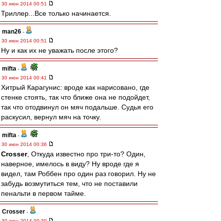
30 июн 2014 00:51
Триллер...Все только начинается.
man26
-
30 июн 2014 00:51
Ну и как их не уважать после этого?
mifta
-
30 июн 2014 00:41
Хитрый Карагунис: вроде как нарисовано, где
стенке стоять, так что ближе она не подойдет,
так что отодвинул он мяч подальше. Судья его
раскусил, вернул мяч на точку.
mifta
-
30 июн 2014 00:36
Crosser
, Откуда известно про три-то? Один,
наверное, имелось в виду? Ну вроде где я
видел, там Роббен про один раз говорил. Ну не
забудь возмутиться тем, что не поставили
пенальти в первом тайме.
Crosser
-
30 июн 2014 00:30