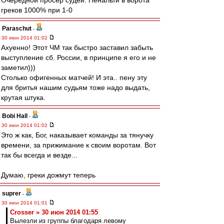
Очередной просер судей. Пенальти в ворота
греков 1000% при 1-0
Paraschut
-
30 июн 2014 01:02
Ахуенно! Этот ЧМ так быстро заставил забыть
выступление сб. России, в принципе я его и не
заметил)))
Столько офигенных матчей! И эта.. пену эту
для бритья нашим судьям тоже надо выдать,
крутая штука.
Bobi Hall
-
30 июн 2014 01:02
Это ж как, Бог, наказывает команды за тянучку
времени, за прижимание к своим воротам. Вот
так бы всегда и везде...
Думаю, греки дожмут теперь
suprer
-
30 июн 2014 01:01
Crosser » 30 июн 2014 01:55
Вылезли из группы благодаря левому