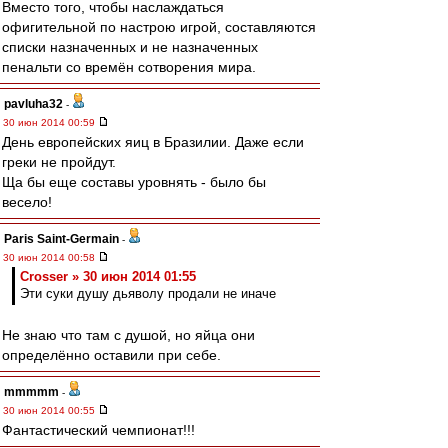
Вместо того, чтобы наслаждаться
офигительной по настрою игрой, составляются
списки назначенных и не назначенных
пенальти со времён сотворения мира.
pavluha32
-
30 июн 2014 00:59
День европейских яиц в Бразилии. Даже если
греки не пройдут.
Ща бы еще составы уровнять - было бы
весело!
Paris Saint-Germain
-
30 июн 2014 00:58
Crosser » 30 июн 2014 01:55
Эти суки душу дьяволу продали не иначе
Не знаю что там с душой, но яйца они
определённо оставили при себе.
mmmmm
-
30 июн 2014 00:55
Фантастический чемпионат!!!