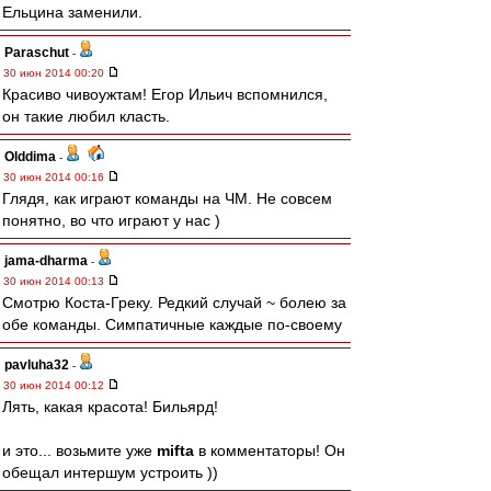
Ельцина заменили.
Paraschut
-
30 июн 2014 00:20
Красиво чивоужтам! Егор Ильич вспомнился,
он такие любил класть.
Olddima
-
30 июн 2014 00:16
Глядя, как играют команды на ЧМ. Не совсем
понятно, во что играют у нас )
jama-dharma
-
30 июн 2014 00:13
Смотрю Коста-Греку. Редкий случай ~ болею за
обе команды. Симпатичные каждые по-своему
pavluha32
-
30 июн 2014 00:12
Лять, какая красота! Бильярд!
и это... возьмите уже
mifta
в комментаторы! Он
обещал интершум устроить ))