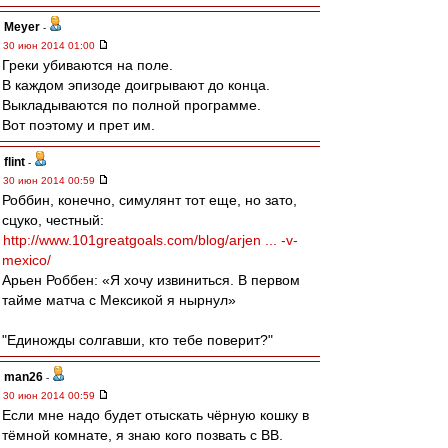
Meyer
-
30 июн 2014 01:00
Греки убиваются на поле.
В каждом эпизоде доигрывают до конца.
Выкладываются по полной программе.
Вот поэтому и прет им.
flint
-
30 июн 2014 00:59
Роббин, конечно, симулянт тот еще, но зато,
сцуко, честный:
http://www.101greatgoals.com/blog/arjen ... -v-
mexico/
Арьен Роббен: «Я хочу извиниться. В первом
тайме матча с Мексикой я нырнул»
"Единожды солгавши, кто тебе поверит?"
man26
-
30 июн 2014 00:59
Если мне надо будет отыскать чёрную кошку в
тёмной комнате, я знаю кого позвать с ВВ.