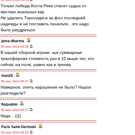
Только победа Коста-Рики спасет судью от
жестких анальных кар
Не удалить Торосидиса за фол последней
надежды и не поставить пенальти...это надо
было умудриться
jama-dharma
-
30 июн 2014 00:28
В нашей сборной игроки, чья суммарная
трансферная стоимость раз в 10 выше тех, кто
сейчас на поле, равно как и тренер
man26
-
30 июн 2014 00:27
Наверное, опять нарушения не было? Нырок
разглядели?
Кадыров
-
30 июн 2014 00:27
бяда....((((
Paris Saint-Germain
-
30 июн 2014 00:25