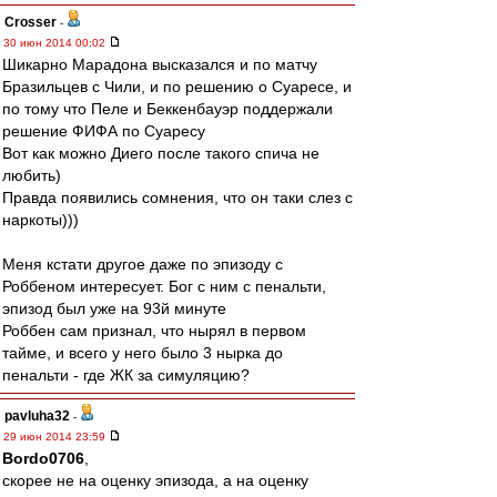
Crosser
-
30 июн 2014 00:02
Шикарно Марадона высказался и по матчу
Бразильцев с Чили, и по решению о Суаресе, и
по тому что Пеле и Беккенбауэр поддержали
решение ФИФА по Суаресу
Вот как можно Диего после такого спича не
любить)
Правда появились сомнения, что он таки слез с
наркоты)))
Меня кстати другое даже по эпизоду с
Роббеном интересует. Бог с ним с пенальти,
эпизод был уже на 93й минуте
Роббен сам признал, что нырял в первом
тайме, и всего у него было 3 нырка до
пенальти - где ЖК за симуляцию?
pavluha32
-
29 июн 2014 23:59
Bordo0706
,
скорее не на оценку эпизода, а на оценку