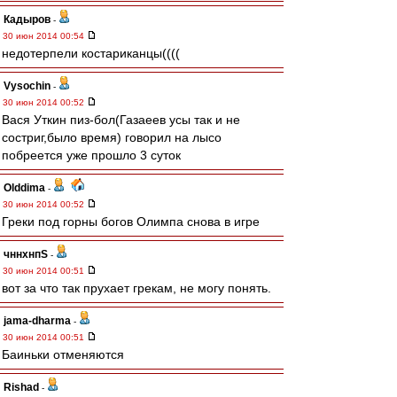
Кадыров
-
30 июн 2014 00:54
недотерпели костариканцы((((
Vysochin
-
30 июн 2014 00:52
Вася Уткин пиз-бол(Газаеев усы так и не
состриг,было время) говорил на лысо
побреется уже прошло 3 суток
Olddima
-
30 июн 2014 00:52
Греки под горны богов Олимпа снова в игре
чннхнпS
-
30 июн 2014 00:51
вот за что так прухает грекам, не могу понять.
jama-dharma
-
30 июн 2014 00:51
Баиньки отменяются
Rishad
-