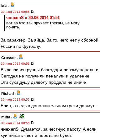
iaia
-
30 июн 2014 00:55
чннхнпS » 30.06.2014 01:51
вот за что так прухает грекам, не могу
понять.
За характер. За яйца. За то, чего нет у сборной
России по футболу.
Crosser
-
30 июн 2014 00:55
Вылезли из группы благодаря левому пенальти
Сегодня не получили пенальти и удаление
Эти суки душу дьяволу продали не иначе
Rishad
-
30 июн 2014 00:55
Блин, а ведь в дополнительном греки дожмут...
mifta
-
30 июн 2014 00:55
чннхнпS
, Думается, за честную пахоту. А если
хуи пинать - вот и переть не будет.