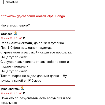
пенальти
http://www.gfycat.com/ParallelHelpfulBongo
Что в этом левого?
Crosser
-
30 июн 2014 01:00
Paris Saint-Germain
, да причем тут яйца
При 1-0 фол последней надежды -
откровенная игра рукой - судья все прощелкал
Яйца тут причем?
С ивуарийцами шлепает сам себя по ноге и
падает - пенальти
Яйца тут причем?
Такого фарта не видел давным давно... Ну
только у коней в ЧР бывает
jama-dharma
-
30 июн 2014 01:00
Пока что по результатам есть Колумбия и все
остальные