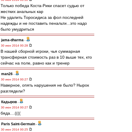
Только победа Коста-Рики спасет судью от
жестких анальных кар
Не удалить Торосидиса за фол последней
надежды и не поставить пенальти...это надо
было умудриться
jama-dharma
-
30 июн 2014 00:28
В нашей сборной игроки, чья суммарная
трансферная стоимость раз в 10 выше тех, кто
сейчас на поле, равно как и тренер
man26
-
30 июн 2014 00:27
Наверное, опять нарушения не было? Нырок
разглядели?
Кадыров
-
30 июн 2014 00:27
бяда....((((
Paris Saint-Germain
-
30 июн 2014 00:25