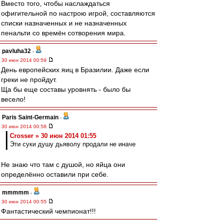
Вместо того, чтобы наслаждаться
офигительной по настрою игрой, составляются
списки назначенных и не назначенных
пенальти со времён сотворения мира.
pavluha32
-
30 июн 2014 00:59
День европейских яиц в Бразилии. Даже если
греки не пройдут.
Ща бы еще составы уровнять - было бы
весело!
Paris Saint-Germain
-
30 июн 2014 00:58
Crosser » 30 июн 2014 01:55
Эти суки душу дьяволу продали не иначе
Не знаю что там с душой, но яйца они
определённо оставили при себе.
mmmmm
-
30 июн 2014 00:55
Фантастический чемпионат!!!