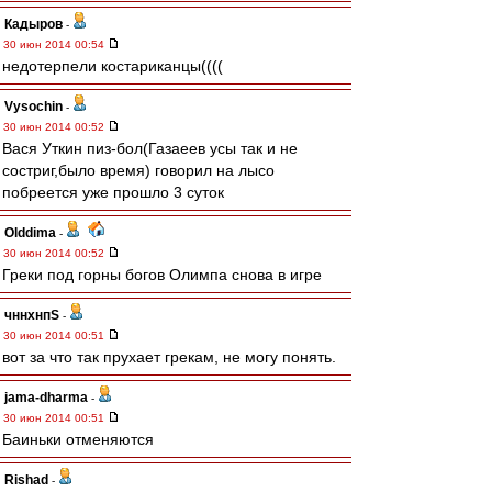
Кадыров
-
30 июн 2014 00:54
недотерпели костариканцы((((
Vysochin
-
30 июн 2014 00:52
Вася Уткин пиз-бол(Газаеев усы так и не
состриг,было время) говорил на лысо
побреется уже прошло 3 суток
Olddima
-
30 июн 2014 00:52
Греки под горны богов Олимпа снова в игре
чннхнпS
-
30 июн 2014 00:51
вот за что так прухает грекам, не могу понять.
jama-dharma
-
30 июн 2014 00:51
Баиньки отменяются
Rishad
-