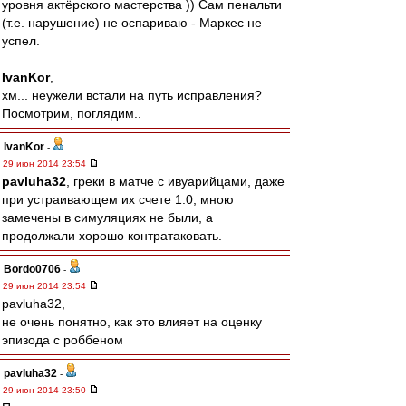
уровня актёрского мастерства )) Сам пенальти
(т.е. нарушение) не оспариваю - Маркес не
успел.
IvanKor
,
хм... неужели встали на путь исправления?
Посмотрим, поглядим..
IvanKor
-
29 июн 2014 23:54
pavluha32
, греки в матче с ивуарийцами, даже
при устраивающем их счете 1:0, мною
замечены в симуляциях не были, а
продолжали хорошо контратаковать.
Bordo0706
-
29 июн 2014 23:54
pavluha32,
не очень понятно, как это влияет на оценку
эпизода с роббеном
pavluha32
-
29 июн 2014 23:50