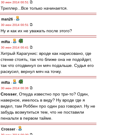
30 июн 2014 00:51
Триллер...Все только начинается.
man26
-
30 июн 2014 00:51
Ну и как их не уважать после этого?
mifta
-
30 июн 2014 00:41
Хитрый Карагунис: вроде как нарисовано, где
стенке стоять, так что ближе она не подойдет,
так что отодвинул он мяч подальше. Судья его
раскусил, вернул мяч на точку.
mifta
-
30 июн 2014 00:36
Crosser
, Откуда известно про три-то? Один,
наверное, имелось в виду? Ну вроде где я
видел, там Роббен про один раз говорил. Ну не
забудь возмутиться тем, что не поставили
пенальти в первом тайме.
Crosser
-
30 июн 2014 00:30