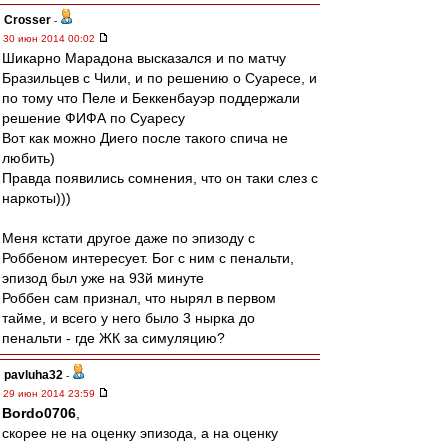
Crosser
-
30 июн 2014 00:02
Шикарно Марадона высказался и по матчу
Бразильцев с Чили, и по решению о Суаресе, и
по тому что Пеле и Беккенбауэр поддержали
решение ФИФА по Суаресу
Вот как можно Диего после такого спича не
любить)
Правда появились сомнения, что он таки слез с
наркоты)))
Меня кстати другое даже по эпизоду с
Роббеном интересует. Бог с ним с пенальти,
эпизод был уже на 93й минуте
Роббен сам признал, что нырял в первом
тайме, и всего у него было 3 нырка до
пенальти - где ЖК за симуляцию?
pavluha32
-
29 июн 2014 23:59
Bordo0706
,
скорее не на оценку эпизода, а на оценку