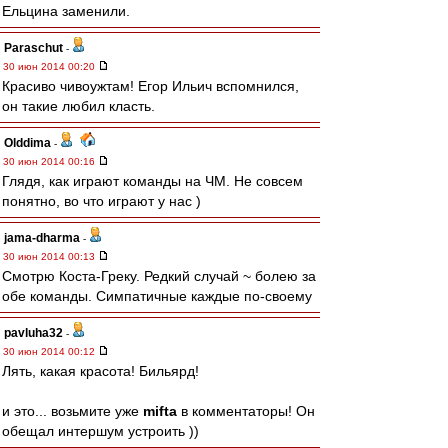
Ельцина заменили.
Paraschut
-
30 июн 2014 00:20
Красиво чивоужтам! Егор Ильич вспомнился,
он такие любил класть.
Olddima
-
30 июн 2014 00:16
Глядя, как играют команды на ЧМ. Не совсем
понятно, во что играют у нас )
jama-dharma
-
30 июн 2014 00:13
Смотрю Коста-Греку. Редкий случай ~ болею за
обе команды. Симпатичные каждые по-своему
pavluha32
-
30 июн 2014 00:12
Лять, какая красота! Бильярд!
и это... возьмите уже
mifta
в комментаторы! Он
обещал интершум устроить ))