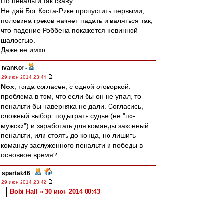
По пенальти так скажу.
Не дай Бог Коста-Рике пропустить первыми,
половина греков начнет падать и валяться так,
что падение Роббена покажется невинной
шалостью.
Даже не имхо.
IvanKor
-
29 июн 2014 23:44
Nox
, тогда согласен, с одной оговоркой:
проблема в том, что если бы он не упал, то
пенальти бы наверняка не дали. Согласись,
сложный выбор: подыграть судье (не "по-
мужски") и заработать для команды законный
пенальти, или стоять до конца, но лишить
команду заслуженного пенальти и победы в
основное время?
spartak46
-
29 июн 2014 23:42
Bobi Hall » 30 июн 2014 00:43
Это плей-офф, и каждый играет как может и
хочет.
Что бразилы, разве лучше играли??,с такой
же упертой командой, как Мексика?