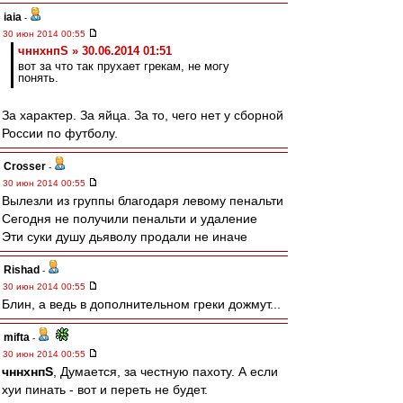
iaia
-
30 июн 2014 00:55
чннхнпS » 30.06.2014 01:51
вот за что так прухает грекам, не могу
понять.
За характер. За яйца. За то, чего нет у сборной
России по футболу.
Crosser
-
30 июн 2014 00:55
Вылезли из группы благодаря левому пенальти
Сегодня не получили пенальти и удаление
Эти суки душу дьяволу продали не иначе
Rishad
-
30 июн 2014 00:55
Блин, а ведь в дополнительном греки дожмут...
mifta
-
30 июн 2014 00:55
чннхнпS
, Думается, за честную пахоту. А если
хуи пинать - вот и переть не будет.