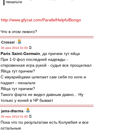
пенальти
http://www.gfycat.com/ParallelHelpfulBongo
Что в этом левого?
Crosser
-
30 июн 2014 01:00
Paris Saint-Germain
, да причем тут яйца
При 1-0 фол последней надежды -
откровенная игра рукой - судья все прощелкал
Яйца тут причем?
С ивуарийцами шлепает сам себя по ноге и
падает - пенальти
Яйца тут причем?
Такого фарта не видел давным давно... Ну
только у коней в ЧР бывает
jama-dharma
-
30 июн 2014 01:00
Пока что по результатам есть Колумбия и все
остальные