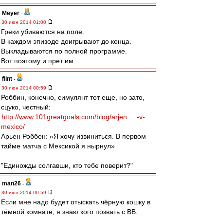
Meyer
-
30 июн 2014 01:00
Греки убиваются на поле.
В каждом эпизоде доигрывают до конца.
Выкладываются по полной программе.
Вот поэтому и прет им.
flint
-
30 июн 2014 00:59
Роббин, конечно, симулянт тот еще, но зато,
сцуко, честный:
http://www.101greatgoals.com/blog/arjen ... -v-
mexico/
Арьен Роббен: «Я хочу извиниться. В первом
тайме матча с Мексикой я нырнул»
"Единожды солгавши, кто тебе поверит?"
man26
-
30 июн 2014 00:59
Если мне надо будет отыскать чёрную кошку в
тёмной комнате, я знаю кого позвать с ВВ.