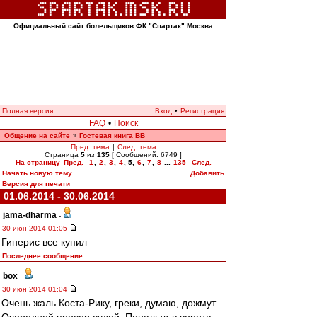
Официальный сайт болельщиков ФК "Спартак" Москва
Полная версия
Вход
•
Регистрация
FAQ
•
Поиск
Общение на сайте
Гостевая книга ВВ
»
Пред. тема
|
След. тема
Страница
5
из
135
[ Сообщений: 6749 ]
На страницу
Пред.
1
,
2
,
3
,
4
,
5
,
6
,
7
,
8
...
135
След.
Начать новую тему
Добавить
Версия для печати
01.06.2014 - 30.06.2014
jama-dharma
-
30 июн 2014 01:05
Гинерис все купил
Последнее сообщение
box
-
30 июн 2014 01:04
Очень жаль Коста-Рику, греки, думаю, дожмут.