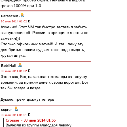
Очередной просер судей. Пенальти в ворота
греков 1000% при 1-0
Paraschut
-
30 июн 2014 01:02
Ахуенно! Этот ЧМ так быстро заставил забыть
выступление сб. России, в принципе я его и не
заметил)))
Столько офигенных матчей! И эта.. пену эту
для бритья нашим судьям тоже надо выдать,
крутая штука.
Bobi Hall
-
30 июн 2014 01:02
Это ж как, Бог, наказывает команды за тянучку
времени, за прижимание к своим воротам. Вот
так бы всегда и везде...
Думаю, греки дожмут теперь
suprer
-
30 июн 2014 01:01
Crosser » 30 июн 2014 01:55
Вылезли из группы благодаря левому