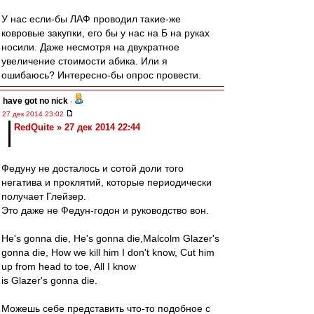
У нас если-бы ЛАФ проводил такие-же
ковровые закупки, его бы у нас на Б на руках
носили. Даже несмотря на двукратное
увеличение стоимости абика. Или я
ошибаюсь? Интересно-бы опрос провести.
have got no nick
-
27 дек 2014 23:02
RedQuite » 27 дек 2014 22:44
Федуну не досталось и сотой доли того
негатива и проклятий, которые периодически
получает Глейзер.
Это даже не Федун-годон и руководство вон.
He's gonna die, He's gonna die,Malcolm Glazer's
gonna die, How we kill him I don't know, Cut him
up from head to toe, All I know
is Glazer's gonna die.
Можешь себе представить что-то подобное с