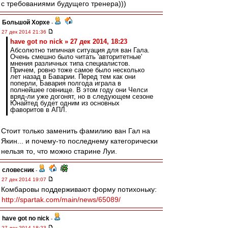
с требованиями будущего тренера)))
Большой Хорхе
-
27 дек 2014 21:36
have got no nick » 27 дек 2014, 18:23
Абсолютно типичная ситуация для ван Гала.
Очень смешно было читать 'авторитетные'
мнения различных типа специалистов.
Причем, ровно тоже самое было несколько
лет назад в Баварии. Перед тем как они
поперли, Бавария полгода играла в
полнейшее говнище. В этом году они Челси
вряд-ли уже догонят, но в следующем сезоне
Юнайтед будет одним из основных
фаворитов в АПЛ.
Стоит только заменить фамилию ван Гал на
Якин... и почему-то последнему категорически
нельзя то, что можно старине Луи.
словесник
-
27 дек 2014 19:07
Комбаровы поддерживают форму потихоньку:
http://spartak.com/main/news/65089/
have got no nick
-
27 дек 2014 18:23