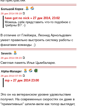
КБ пристрастий.
Большой Хорхе
-
28 дек 2014 09:19
have got no nick » 27 дек 2014, 23:02
Можешь себе представить что-то подобное с
трибуны В? :-)
В отличие от Глейзера, Леонид Арнольдович
умеет правильно выстроить систему работы с
фанатами команды. ;)
Severin
-
28 дек 2014 08:23
Светлая память Илье Цымбаларю.
Alpha-Manager
-
28 дек 2014 07:55
mp » 27 дек 2014 23:00
Это он на ветеранском уровне удовольствие
получил. На современных скоростях он даже в
"примитивных" шпили-вили как топор выглядит,