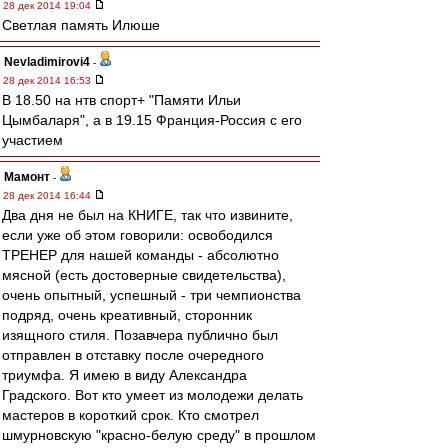
28 дек 2014 19:04
Светлая память Илюше
Nevladimirovi4
-
28 дек 2014 16:53
В 18.50 на нтв спорт+ "Памяти Ильи
Цымбаларя", а в 19.15 Франция-Россия с его
участием
Мамонт
-
28 дек 2014 16:44
Два дня не был на КНИГЕ, так что извините,
если уже об этом говорили: освободился
ТРЕНЕР для нашей команды - абсолютно
мясной (есть достоверные свидетельства),
очень опытный, успешный - три чемпионства
подряд, очень креативный, сторонник
изящного стиля. Позавчера публично был
отправлен в отставку после очередного
триумфа. Я имею в виду Александра
Градского. Вот кто умеет из молодежи делать
мастеров в короткий срок. Кто смотрел
шмурновскую "красно-белую среду" в прошлом