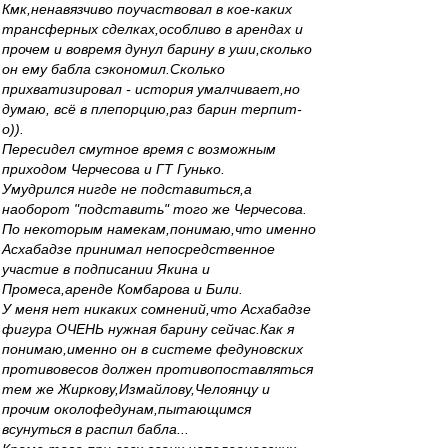
Кмк,ненавязчиво поучаствовал в кое-каких
трансферных сделках,особливо в арендах и
прочем и вовремя дунул барину в уши,сколько
он ему бабла сэкономил.Сколько
прихватизировал - история умалчивает,но
думаю, всё в плепорцию,раз барин терпит-
о)).
Пересидел смутное время с возможным
приходом Черчесова и ГТ Гунько.
Умудрился нигде не подставиться,а
наоборот "подставить" того же Черчесова.
По некоторым намекам,понимаю,что именно
Асхабадзе принимал непосредственное
участие в подписании Якина и
Промеса,аренде Комбарова и Били.
У меня нет никаких сомнений,что Асхабадзе
фигура ОЧЕНЬ нужная барину сейчас.Как я
понимаю,именно он в системе федуновских
противовесов должен противопоставляться
тем же Жиркову,Измайлову,Челоянцу и
прочим околофедунам,пытающимся
всунуться в распил бабла...