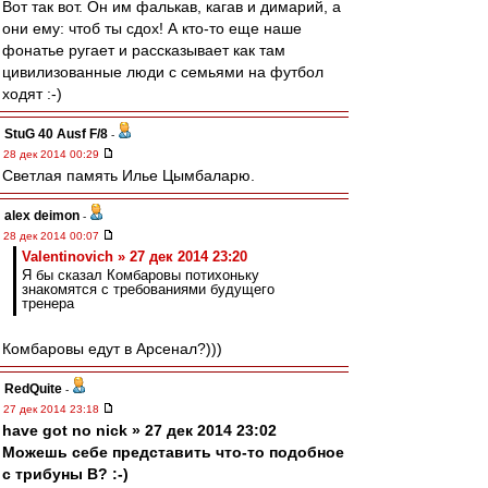
Вот так вот. Он им фалькав, кагав и димарий, а
они ему: чтоб ты сдох! А кто-то еще наше
фонатье ругает и рассказывает как там
цивилизованные люди с семьями на футбол
ходят :-)
StuG 40 Ausf F/8
-
28 дек 2014 00:29
Светлая память Илье Цымбаларю.
alex deimon
-
28 дек 2014 00:07
Valentinovich » 27 дек 2014 23:20
Я бы сказал Комбаровы потихоньку
знакомятся с требованиями будущего
тренера
Комбаровы едут в Арсенал?)))
RedQuite
-
27 дек 2014 23:18
have got no nick » 27 дек 2014 23:02
Можешь себе представить что-то подобное
с трибуны В? :-)