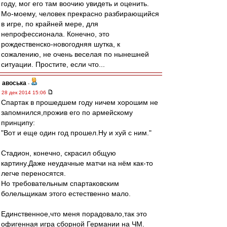
году, мог его там воочию увидеть и оценить.
Мо-моему, человек прекрасно разбирающийся
в игре, по крайней мере, для
непрофессионала. Конечно, это
рождественско-новогодняя шутка, к
сожалению, не очень веселая по нынешней
ситуации. Простите, если что...
авоська
-
28 дек 2014 15:06
Спартак в прошедшем году ничем хорошим не
запомнился,прожив его по армейскому
принципу:
"Вот и еще один год прошел.Ну и хуй с ним."
Стадион, конечно, скрасил общую
картину.Даже неудачные матчи на нём как-то
легче переносятся.
Но требовательным спартаковским
болельщикам этого естественно мало.
Единственное,что меня порадовало,так это
офигенная игра сборной Германии на ЧМ.