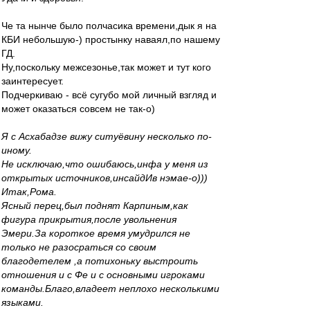
Че та нынче было полчасика времени,дык я на
КБИ небольшую-) простынку наваял,по нашему
ГД.
Ну,поскольку межсезонье,так может и тут кого
заинтересует.
Подчеркиваю - всё сугубо мой личный взгляд и
может оказаться совсем не так-о)
Я с Асхабадзе вижу ситуёвину несколько по-
иному.
Не исключаю,что ошибаюсь,инфа у меня из
открытых источников,инсайдИв нэмае-о)))
Итак,Рома.
Ясный перец,был поднят Карпиным,как
фигура прикрытия,после увольнения
Эмери.За короткое время умудрился не
только не разосраться со своим
благодетелем ,а потихоньку выстроить
отношения и с Фе и с основными игроками
команды.Благо,владеет неплохо несколькими
языками.