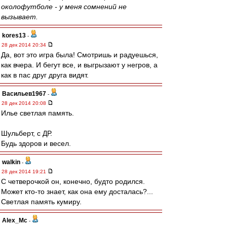
околофутболе - у меня сомнений не
вызывает.
kores13
-
28 дек 2014 20:34
Да, вот это игра была! Смотришь и радуешься,
как вчера. И бегут все, и выгрызают у негров, а
как в пас друг друга видят.
Васильев1967
-
28 дек 2014 20:08
Илье светлая память.
Шульберт, с ДР.
Будь здоров и весел.
walkin
-
28 дек 2014 19:21
С четверочкой он, конечно, будто родился.
Может кто-то знает, как она ему досталась?...
Светлая память кумиру.
Alex_Mc
-