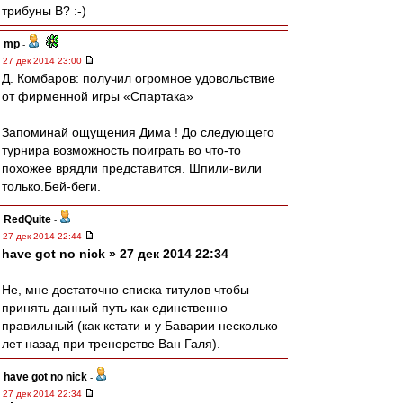
трибуны В? :-)
mp
-
27 дек 2014 23:00
Д. Комбаров: получил огромное удовольствие
от фирменной игры «Спартака»
Запоминай ощущения Дима ! До следующего
турнира возможность поиграть во что-то
похожее врядли представится. Шпили-вили
только.Бей-беги.
RedQuite
-
27 дек 2014 22:44
have got no nick » 27 дек 2014 22:34
Не, мне достаточно списка титулов чтобы
принять данный путь как единственно
правильный (как кстати и у Баварии несколько
лет назад при тренерстве Ван Галя).
have got no nick
-
27 дек 2014 22:34