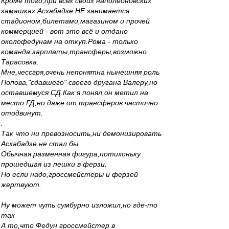
Кроме того,при всех своих наполеоновских
замашках,Асхабадзе НЕ занимается
стадионом,билетами,магазином и прочей
коммерцией - вот это всё и отдано
околофедунам на откуп.Рома - только
команда,зарплаты,трансферы,возможно
Тарасовка.
Мне,чессгря,очень непонятна нынешняя роль
Попова,"сдавшего" своего другана Валеру,но
оставшемуся СД.Как я понял,он метил на
место ГД,но даже от трансферов частично
отодвинут.
.
Так что ни превозносить,ни демонизировать
Асхабадзе не стал бы.
Обычная разменная фигура,потихоньку
прошедшая из пешки в ферзи.
Но если надо,гроссмейстеры и ферзей
жертвуют.
Ну может чуть сумбурно изложил,но где-то
так
А то,что Федун гроссмейстер в