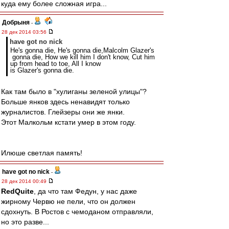
куда ему более сложная игра...
Добрыня
-
28 дек 2014 03:56
have got no nick
He's gonna die, He's gonna die,Malcolm Glazer's
gonna die, How we kill him I don't know, Cut him
up from head to toe, All I know
is Glazer's gonna die.
Как там было в "хулиганы зеленой улицы"?
Больше янков здесь ненавидят только
журналистов. Глейзеры они же янки.
Этот Малкольм кстати умер в этом году.
Илюше светлая память!
have got no nick
-
28 дек 2014 00:49
RedQuite
, да что там Федун, у нас даже
жирному Червю не пели, что он должен
сдохнуть. В Ростов с чемоданом отправляли,
но это разве...