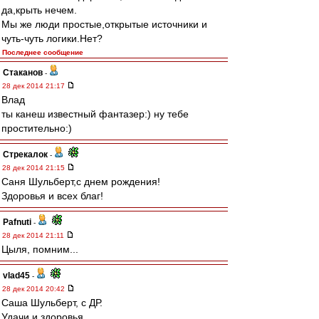
да,крыть нечем.
Мы же люди простые,открытые источники и
чуть-чуть логики.Нет?
Последнее сообщение
Cтаканов
-
28 дек 2014 21:17
Влад
ты канеш известный фантазер:) ну тебе
простительно:)
Стрекалок
-
28 дек 2014 21:15
Саня Шульберт,с днем рождения!
Здоровья и всех благ!
Pafnuti
-
28 дек 2014 21:11
Цыля, помним...
vlad45
-
28 дек 2014 20:42
Саша Шульберт, с ДР.
Удачи и здоровья.