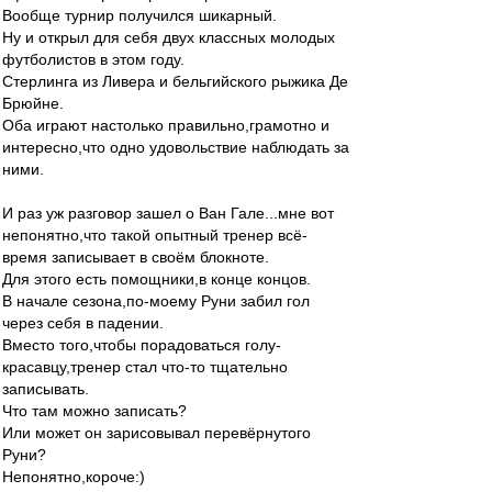
Вообще турнир получился шикарный.
Ну и открыл для себя двух классных молодых
футболистов в этом году.
Стерлинга из Ливера и бельгийского рыжика Де
Брюйне.
Оба играют настолько правильно,грамотно и
интересно,что одно удовольствие наблюдать за
ними.
И раз уж разговор зашел о Ван Гале...мне вот
непонятно,что такой опытный тренер всё-
время записывает в своём блокноте.
Для этого есть помощники,в конце концов.
В начале сезона,по-моему Руни забил гол
через себя в падении.
Вместо того,чтобы порадоваться голу-
красавцу,тренер стал что-то тщательно
записывать.
Что там можно записать?
Или может он зарисовывал перевёрнутого
Руни?
Непонятно,короче:)