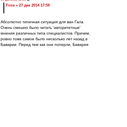
Tirox » 27 дек 2014 17:59
Абсолютно типичная ситуация для ван Гала.
Очень смешно было читать 'авторитетные'
мнения различных типа специалистов. Причем,
ровно тоже самое было несколько лет назад в
Баварии. Перед тем как они поперли, Бавария
полгода играла в полнейшее говнище. В этом
году они Челси вряд-ли уже догонят, но в
следующем сезоне Юнайтед будет одним из
основных фаворитов в АПЛ.
valdano
-
27 дек 2014 18:13
Tirox
Ну да, еще бы Савельичу прикупили Игроков
на сотни миллионов евро, как ван Галю. Даже
Ди Марии с Фалькао хватило бы. И можно
было бы аналогии проводить.
Tirox
-
27 дек 2014 17:59