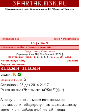
Официальный сайт болельщиков ФК "Спартак" Москва
Полная версия
Вход
•
Регистрация
FAQ
•
Поиск
Общение на сайте
Гостевая книга ВВ
»
Пред. тема
|
След. тема
Страница
4
из
68
[ Сообщений: 3374 ]
На страницу
Пред.
1
,
2
,
3
,
4
,
5
,
6
,
7
...
68
След.
Начать новую тему
Добавить
Версия для печати
01.12.2014 - 31.12.2014
vlad45
-
28 дек 2014 21:59
Cтаканов » 28 дек 2014 21:17
"А кто не пьёт?Не,ты скажи?Кто?"(с)- :)
А по сути: ничего в моем изложении не
противоречит общедоступным фактам....не,ну
может кто инсайдер злой,лютый - тогда