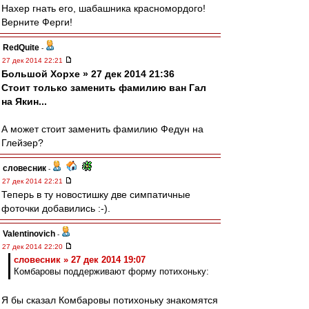
Нахер гнать его, шабашника красномордого!
Верните Ферги!
RedQuite
-
27 дек 2014 22:21
Большой Хорхе » 27 дек 2014 21:36
Стоит только заменить фамилию ван Гал
на Якин...
А может стоит заменить фамилию Федун на
Глейзер?
словесник
-
27 дек 2014 22:21
Теперь в ту новостишку две симпатичные
фоточки добавились :-).
Valentinovich
-
27 дек 2014 22:20
словесник » 27 дек 2014 19:07
Комбаровы поддерживают форму потихоньку:
Я бы сказал Комбаровы потихоньку знакомятся