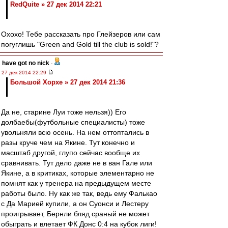
RedQuite » 27 дек 2014 22:21
Охохо! Тебе рассказать про Глейзеров или сам
погуглишь "Green and Gold till the club is sold!"?
have got no nick
-
27 дек 2014 22:29
Большой Хорхе » 27 дек 2014 21:36
Да не, старине Луи тоже нельзя)) Его
долбаебы(футбольные специалисты) тоже
увольняли всю осень. На нем оттоптались в
разы круче чем на Якине. Тут конечно и
масштаб другой, глупо сейчас вообще их
сравнивать. Тут дело даже не в ван Гале или
Якине, а в критиках, которые элементарно не
помнят как у тренера на предыдущем месте
работы было. Ну как же так, ведь ему Фалькао
с Да Марией купили, а он Суонси и Лестеру
проигрывает, Бернли бляд сраный не может
обыграть и влетает ФК Донс 0:4 на кубок лиги!