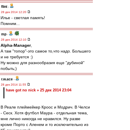
flint
-
28 дек 2014 12:20
Илье - светлая память!
Помним...
mp
-
28 дек 2014 12:10
Alpha-Manager
,
А там "топор"-это самое то,что надо. Большего
и не требуется :)
Ну можно для разнообразия еще "дубиной"
побыть;)
r.w.ace
-
28 дек 2014 11:55
have got no nick » 25 дек 2014 23:04
В Реале плеймейкер Кроос и Модрич. В Челси
- Сеск. Хотя футбол Маура - отдельная тема,
мне лично никогда не нравился. Ну разве
кроме Порто с Аленем и то исключительно из