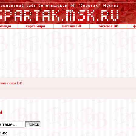
оманда
карта мира
магазин ВВ
гостевая ВВ
ф
вая книга ВВ
14
1:59