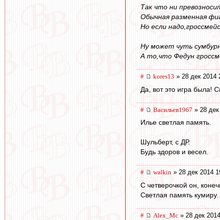
Так что ни превозноси
Обычная разменная фиг
Но если надо,гроссме
Ну может чуть сумбурн
А то,что Федун гроссм
#
kores13
» 28 дек 2014 
Да, вот это игра была! С
#
Васильев1967
» 28 дек
Илье светлая память.
Шульберт, с ДР.
Будь здоров и весел.
#
walkin
» 28 дек 2014 1
С четверочкой он, конеч
Светлая память кумиру.
#
Alex_Mc
» 28 дек 2014