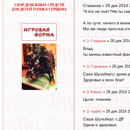
СБОР ДЕНЕЖНЫХ СРЕДСТВ
Cтаканов » 28 дек 2014 
ДЛЯ ДЕТЕЙ ТОЛИКА ГЕРЦЫНА
"А кто не пьёт?Не,ты ска
А по сути: ничего в мо
Мы же люди простые,отк
#
Cтаканов
» 28 дек 201
Влад
ты канеш известный фант
#
Стрекалок
» 28 дек 20
Саня Шульберт,с днем 
Здоровья и всех благ!
#
Pafnuti
» 28 дек 2014 2
Цыля, помним...
#
vlad45
» 28 дек 2014 2
Саша Шульберт, с ДР.
Удачи и здоровья.