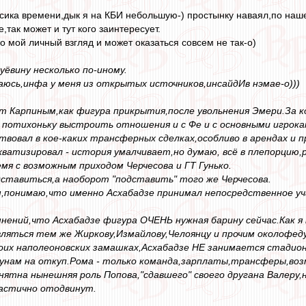
сика времени,дык я на КБИ небольшую-) простынку наваял,по наш
,так может и тут кого заинтересует.
о мой личный взгляд и может оказаться совсем не так-о)
уёвину несколько по-иному.
юсь,инфа у меня из открытых источников,инсайдИв нэмае-о)))
т Карпиным,как фигура прикрытия,после увольнения Эмери.За к
 потихоньку выстроить отношения и с Фе и с основными игрока
твовал в кое-каких трансферных сделках,особливо в арендах и пр
хватизировал - история умалчивает,но думаю, всё в плепорцию,р
мя с возможным приходом Черчесова и ГТ Гунько.
дставиться,а наоборот "подставить" того же Черчесова.
понимаю,что именно Асхабадзе принимал непосредственное уча
мнений,что Асхабадзе фигура ОЧЕНЬ нужная барину сейчас.Как 
яться тем же Жиркову,Измайлову,Челоянцу и прочим околофеду
воих наполеоновских замашках,Асхабадзе НЕ занимается стадио
унам на откуп.Рома - только команда,зарплаты,трансферы,воз
онятна нынешняя роль Попова,"сдавшего" своего другана Валеру,
астично отодвинут.