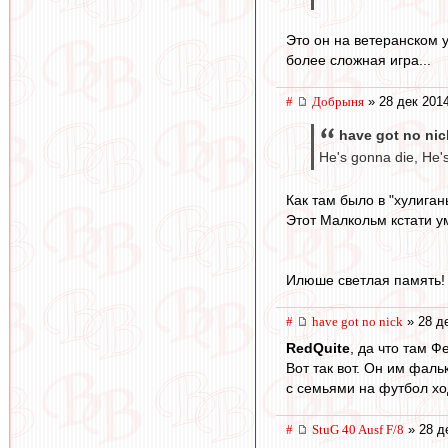
Это он на ветеранском 
более сложная игра...
#
Добрыня
» 28 дек 2014
have got no nic
He's gonna die, He's
Как там было в "хулига
Этот Малкольм кстати ум
Илюше светлая память!
#
have got no nick
» 28 де
RedQuite
, да что там Ф
Вот так вот. Он им фаль
с семьями на футбол ход
#
StuG 40 Ausf F/8
» 28 д