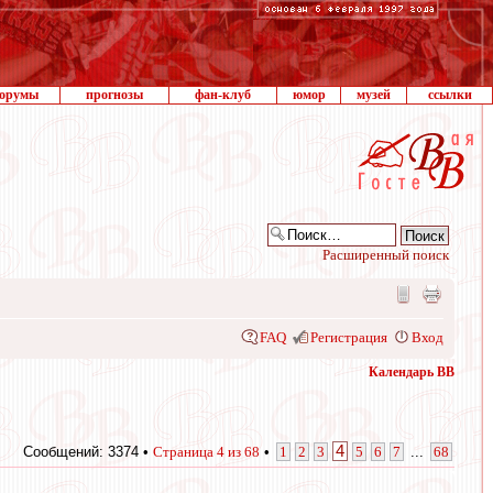
орумы
прогнозы
фан-клуб
юмор
музей
ссылки
Расширенный поиск
FAQ
Регистрация
Вход
Календарь ВВ
4
Сообщений: 3374 •
Страница
4
из
68
•
1
2
3
5
6
7
...
68