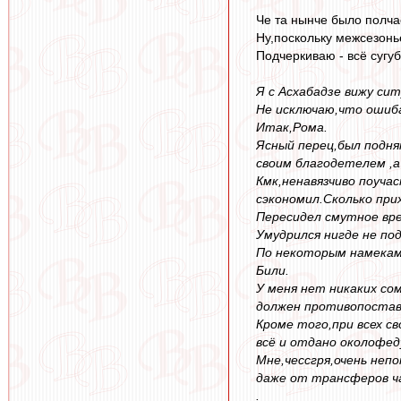
Че та нынче было полча
Ну,поскольку межсезонье
Подчеркиваю - всё сугуб
Я с Асхабадзе вижу сит
Не исключаю,что ошиба
Итак,Рома.
Ясный перец,был подня
своим благодетелем ,а
Кмк,ненавязчиво поучас
сэкономил.Сколько при
Пересидел смутное вре
Умудрился нигде не по
По некоторым намекам,
Били.
У меня нет никаких со
должен противопоставл
Кроме того,при всех с
всё и отдано околофед
Мне,чессгря,очень неп
даже от трансферов ч
.