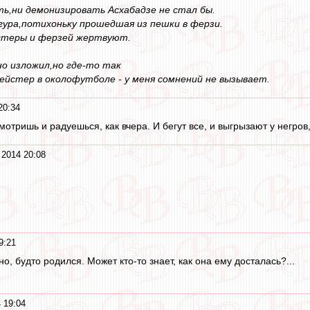
ть,ни демонизировать Асхабадзе не стал бы.
ура,потихоньку прошедшая из пешки в ферзи.
йстеры и ферзей жертвуют.
о изложил,но где-то так
ейстер в околофутболе - у меня сомнений не вызывает.
20:34
мотришь и радуешься, как вчера. И бегут все, и выгрызают у негров, 
 2014 20:08
9:21
но, будто родился. Может кто-то знает, как она ему досталась?...
 19:04