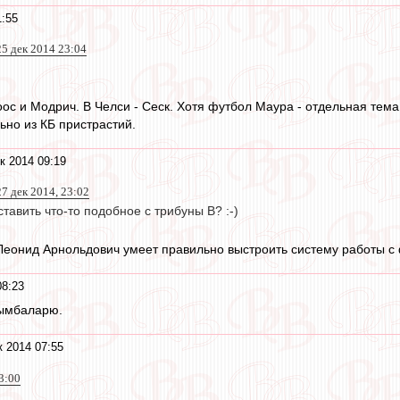
1:55
25 дек 2014 23:04
ос и Модрич. В Челси - Сеск. Хотя футбол Маура - отдельная тема,
ьно из КБ пристрастий.
к 2014 09:19
27 дек 2014, 23:02
авить что-то подобное с трибуны В? :-)
 Леонид Арнольдович умеет правильно выстроить систему работы с
08:23
Цымбаларю.
к 2014 07:55
3:00