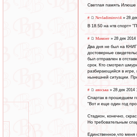
Светлая память Илюше
#
Nevladimirovi4
» 28 де
В 18.50 на нтв спорт+ 
#
Мамонт
» 28 дек 2014 
Два дня не был на КНИГ
достоверные свидетельс
был отправлен в отстав
срок. Кто смотрел шмур
разбирающийся в игре, 
нынешней ситуации. Прос
#
авоська
» 28 дек 2014 
Спартак в прошедшем г
"Вот и еще один год про
Стадион, конечно, скра
Но требовательным спар
Единственное,что меня 