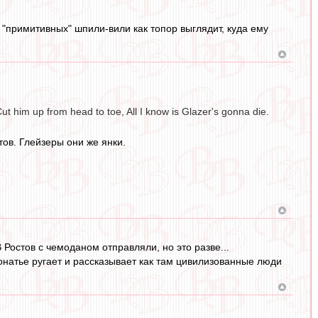
 "примитивных" шпили-вили как топор выглядит, куда ему
t him up from head to toe, All I know is Glazer's gonna die.
ов. Глейзеры они же янки.
 Ростов с чемоданом отправляли, но это разве...
 фонатье ругает и рассказывает как там цивилизованные люди