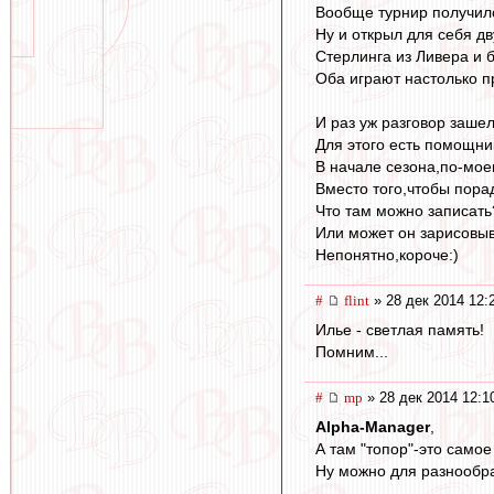
Вообще турнир получил
Ну и открыл для себя д
Стерлинга из Ливера и 
Оба играют настолько п
И раз уж разговор зашел
Для этого есть помощник
В начале сезона,по-мое
Вместо того,чтобы порад
Что там можно записать
Или может он зарисовы
Непонятно,короче:)
#
flint
» 28 дек 2014 12:
Илье - светлая память!
Помним...
#
mp
» 28 дек 2014 12:1
Alpha-Manager
,
А там "топор"-это самое
Ну можно для разнообра