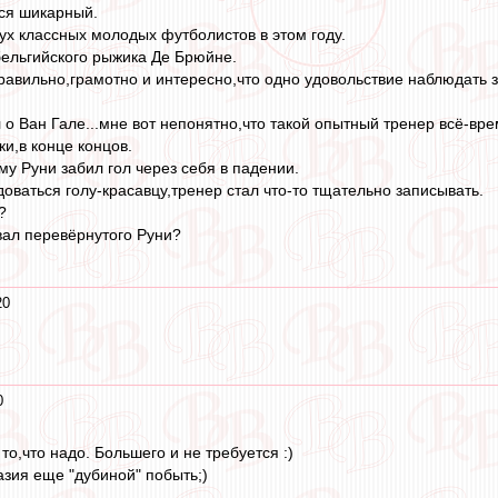
ся шикарный.
вух классных молодых футболистов в этом году.
бельгийского рыжика Де Брюйне.
равильно,грамотно и интересно,что одно удовольствие наблюдать з
 о Ван Гале...мне вот непонятно,что такой опытный тренер всё-вре
и,в конце концов.
му Руни забил гол через себя в падении.
оваться голу-красавцу,тренер стал что-то тщательно записывать.
?
вал перевёрнутого Руни?
20
0
 то,что надо. Большего и не требуется :)
зия еще "дубиной" побыть;)