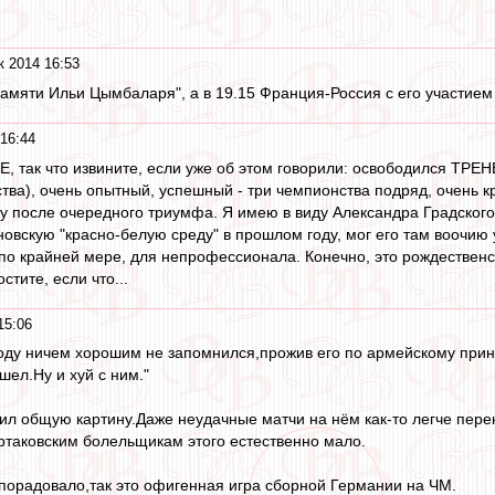
к 2014 16:53
"Памяти Ильи Цымбаларя", а в 19.15 Франция-Россия с его участием
16:44
Е, так что извините, если уже об этом говорили: освободился ТРЕ
тва), очень опытный, успешный - три чемпионства подряд, очень к
ку после очередного триумфа. Я имею в виду Александра Градского.
новскую "красно-белую среду" в прошлом году, мог его там воочию 
по крайней мере, для непрофессионала. Конечно, это рождественс
тите, если что...
15:06
оду ничем хорошим не запомнился,прожив его по армейскому прин
шел.Ну и хуй с ним."
сил общую картину.Даже неудачные матчи на нём как-то легче пере
таковским болельщикам этого естественно мало.
порадовало,так это офигенная игра сборной Германии на ЧМ.