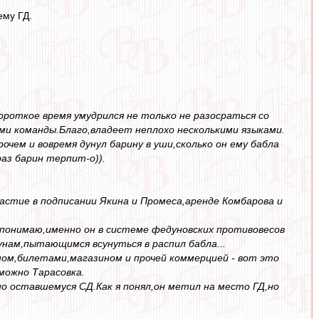
ему ГД.
ороткое время умудрился не только не разосраться со
ми команды.Благо,владеет неплохо несколькими языками.
очем и вовремя дунул барину в уши,сколько он ему бабла
аз барин терпит-о)).
стие в подписании Якина и Промеса,аренде Комбарова и
я понимаю,именно он в системе федуновских противовесов
нам,пытающимся всунуться в распил бабла...
ном,билетами,магазином и прочей коммерцией - вот это
можно Тарасовка.
но оставшемуся СД.Как я понял,он метил на место ГД,но