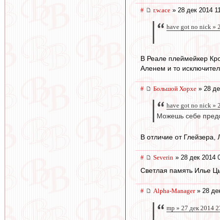
#
r.w.ace
» 28 дек 2014 1
have got no nick » 
В Реале плеймейкер Кро
Аленем и то исключител
#
Большой Хорхе
» 28 де
have got no nick » 
Можешь себе предст
В отличие от Глейзера,
#
Severin
» 28 дек 2014 
Светлая память Илье 
#
Alpha-Manager
» 28 де
mp » 27 дек 2014 2