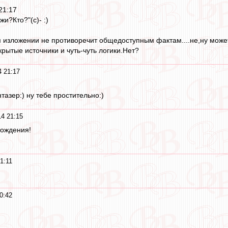
21:17
жи?Кто?"(с)- :)
ем изложении не противоречит общедоступным фактам....не,ну может
рытые источники и чуть-чуть логики.Нет?
4 21:17
азер:) ну тебе простительно:)
14 21:15
рождения!
1:11
0:42