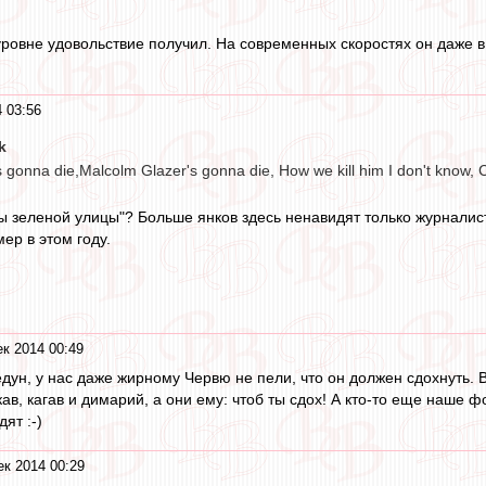
уровне удовольствие получил. На современных скоростях он даже в
 03:56
k
 gonna die,Malcolm Glazer's gonna die, How we kill him I don't know, Cu
ны зеленой улицы"? Больше янков здесь ненавидят только журналист
ер в этом году.
к 2014 00:49
едун, у нас даже жирному Червю не пели, что он должен сдохнуть. В
кав, кагав и димарий, а они ему: чтоб ты сдох! А кто-то еще наше
ят :-)
ек 2014 00:29