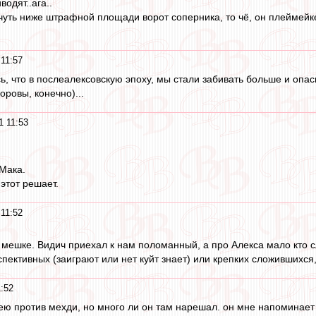
одят..ага..
чуть ниже штрафной площади ворот соперника, то чё, он плеймей
 11:57
, что в послеалексовскую эпоху, мы стали забивать больше и опасн
оровы, конечно)...
1 11:53
Мака.
этот решает.
 11:52
в мешке. Видич приехал к нам поломанный, а про Алекса мало кто 
ективных (заиграют или нет куйт знает) или крепких сложившихся,
1:52
мею против мехди, но много ли он там нарешал. он мне напоминает