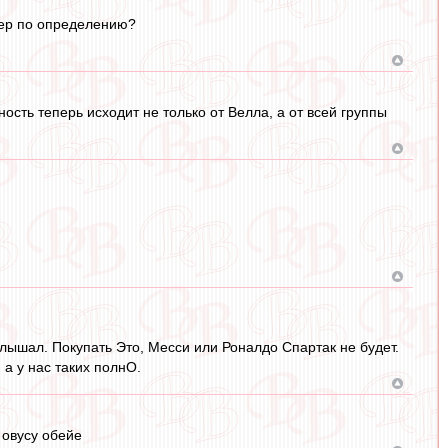
кер по определению?
ость теперь исходит не только от Велла, а от всей группы
слышал. Покупать Это, Месси или Роналдо Спартак не будет.
 а у нас таких полнО.
 овусу обейе