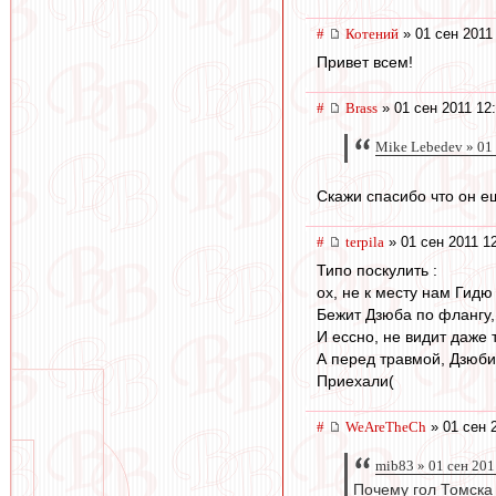
#
Котений
» 01 сен 2011
Привет всем!
#
Brass
» 01 сен 2011 12
Mike Lebedev » 01
Скажи спасибо что он е
#
terpila
» 01 сен 2011 1
Типо поскулить :
ох, не к месту нам Гид
Бежит Дзюба по флангу, 
И ессно, не видит даже 
А перед травмой, Дзюбик
Приехали(
#
WeAreTheCh
» 01 сен 
mib83 » 01 сен 201
Почему гол Томска 