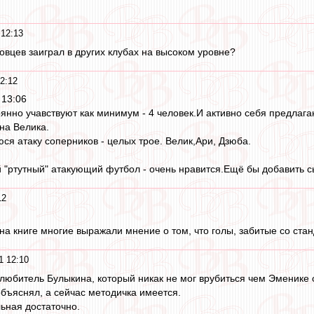
 12:13
овцев заиграл в других клубах на высоком уровне?
2:12
 13:06
тоянно учавствуют как минимум - 4 человек.И активно себя предлаг
на Велика.
я атаку соперников - целых трое. Велик,Ари, Дзюба.
й "ртутный" атакующий футбол - очень нравится.Ещё бы добавить с
12
на книге многие выражали мнение о том, что голы, забитые со станд
1 12:10
 и любитель Булыкина, который никак не мог врубиться чем Эменике
объяснял, а сейчас методичка имеется.
льная достаточно.