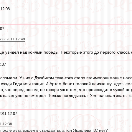
 12:08
:07
 сен 2011 12:49
щё увидел над конями победы. Некоторые этого до первого класса
2:07
ю сломали. У них с Дзюбиком тока-тока стало взаимопонимание нал
сзади Гидя мяч тащит. И Артем бежит головой наизнанку, ждет- смот
то, что перед носом, не говоря уж о том, что происходит в чужой ш
 назад уже не смотрел. Только поглядыввал. Уже начинал знать, ког
2011 12:07
1 12:38
после аута вошел в стандарты, а гол Яковлева КС нет?