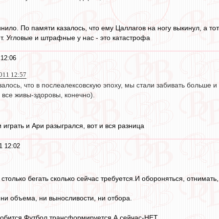
нило. По памяти казалось, что ему Цаллагов на ногу выкинул, а тот
т. Угловые и штрафные у нас - это катастрофа
 12:06
011 12:57
алось, что в послеалексовскую эпоху, мы стали забивать больше и 
а все живы-здоровы, конечно).
играть и Ари разыгрался, вот и вся разница
1 12:02
т столько бегать сколько сейчас требуется.И обороняться, отнимать,
 ни объема, ни выносливости, ни отбора.
обится.Футбол трансформируется.А сейчас-НЕТ.