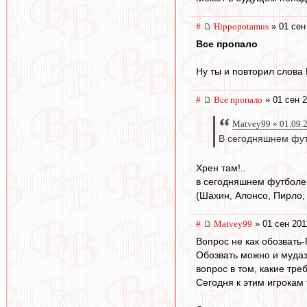
#
Hippopotamus
» 01 сен
Все пропало
Ну ты и повторил слова
#
Все пропало
» 01 сен 2
Matvey99 » 01.09.
В сегодняшнем фут
Хрен там!..
в сегодняшнем футболе Т
(Шахин, Алонсо, Пирло, 
#
Matvey99
» 01 сен 201
Вопрос не как обозвать
Обозвать можно и муда
вопрос в том, какие тр
Сегодня к этим игрокам 