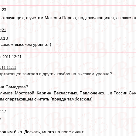
2:23
-6 атакующих, с учетом Макея и Парша, подключающихся, а также од
2:21
3:13
 самом высоком уровне:-)
н 2011 12:21
011 11:13
артаковцев заиграл в других клубах на высоком уровне?
вня Самедова?
мов, Мостовой, Карпин, Бесчастных, Павлюченко.... в России Сычев
м спартаковцем считать (правда тамбовским)
2:17
2
рошим был. Дескать, много на попе сидит.