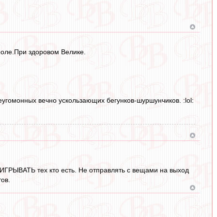
поле.При здоровом Велике.
еугомонных вечно ускользающих бегунков-шуршунчиков. :lol:
НАИГРЫВАТЬ тех кто есть. Не отправлять с вещами на выход
тов.