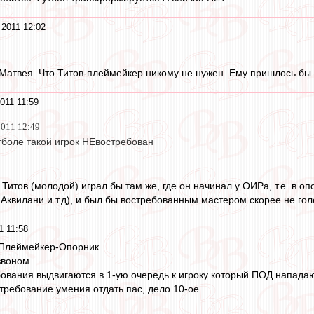
 2011 12:02
 Матвея. Что Титов-плеймейкер никому не нужен. Ему пришлось бы и
011 11:59
2011 12:49
боле такой игрок НЕвостребован
итов (молодой) играл бы там же, где он начинал у ОИРа, т.е. в оп
Аквилани и т.д), и был бы востребованным мастером скорее не голе
1 11:58
-Плеймейкер-Опорник.
звоном.
ебования выдвигаются в 1-ую очередь к игроку который ПОД напада
требование умения отдать пас, дело 10-ое.