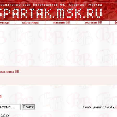
оманда
карта мира
магазин ВВ
гостевая ВВ
ф
вая книга ВВ
11
Сообщений: 14284 •
 12:27