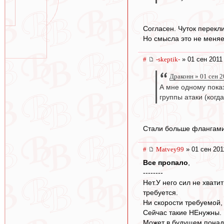
Согласен. Чуток перекли
Но смысла это не меняе
#
-skeptik-
» 01 сен 2011
Драконн » 01 сен 2
А мне одному показ
группы атаки (когд
Стали больше флангами 
#
Matvey99
» 01 сен 201
Все пропало
,
--------
Нет.У него сил не хвати
требуется.
Ни скорости требуемой,
Сейчас такие НЕнужны.
Может в будущем понад