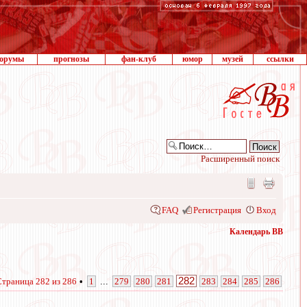
орумы
прогнозы
фан-клуб
юмор
музей
ссылки
Расширенный поиск
FAQ
Регистрация
Вход
Календарь ВВ
282
Страница
282
из
286
•
1
...
279
280
281
283
284
285
286