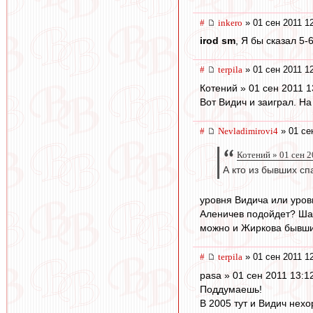
#
inkero
» 01 сен 2011 1
irod sm
, Я бы сказал 5
#
terpila
» 01 сен 2011 1
Котений » 01 сен 2011 1
Вот Видич и заиграл. На
#
Nevladimirovi4
» 01 се
Котений » 01 сен 2
А кто из бывших сп
уровня Видича или уро
Аленичев подойдет? Шали
можно и Жиркова бывши
#
terpila
» 01 сен 2011 1
pasa » 01 сен 2011 13:1
Поддумаешь!
В 2005 тут и Видич нехо