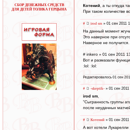
СБОР ДЕНЕЖНЫХ СРЕДСТВ
Котений
, а ты откуда 
ДЛЯ ДЕТЕЙ ТОЛИКА ГЕРЦЫНА
При таком количестве в
#
irod sm
» 01 сен 2011 1
На данный момент жгучи
Это наверное при отсут
Наверное не получится. 
# inkero » 01 сен 2011 1
Вот и размазали функци
:lol: :lol:
Редактировалось 01 сен 201
#
-skeptik-
» 01 сен 2011
irod sm
,
"Сыгранность группы ата
после неудачных матчей 
#
Котений
» 01 сен 2011
А вот хотели Лукарелли к