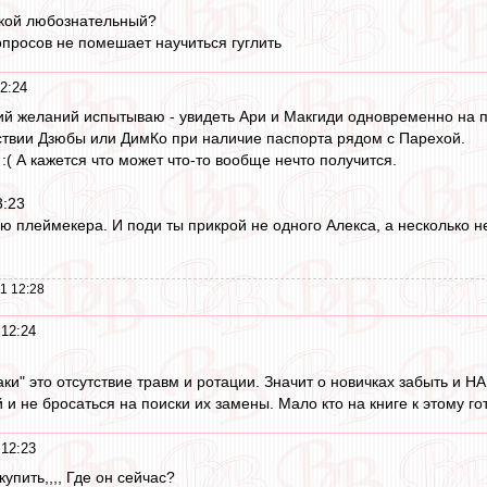
такой любознательный?
опросов не помешает научиться гуглить
2:24
й желаний испытываю - увидеть Ари и Макгиди одновременно на 
ствии Дзюбы или ДимКо при наличие паспорта рядом с Парехой.
:( А кажется что может что-то вообще нечто получится.
3:23
ю плеймекера. И поди ты прикрой не одного Алекса, а несколько н
1 12:28
 12:24
ки" это отсутствие травм и ротации. Значит о новичках забыть и 
и не бросаться на поиски их замены. Мало кто на книге к этому го
 12:23
упить,,,, Где он сейчас?