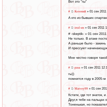
Вот это "гы"
#
Котений
» 01 сен 2011
А кто из бывших спартак
#
irod sm
» 01 сен 2011 1
# -skeptik- » 01 сен 2011
Не только. В атаке пос
А раньше было - закинь 
И прессуют начинающуюс
Мне честно говоря тако
#
pasa
» 01 сен 2011 12:
гы))
помнится году в 2005-м 
#
Matvey99
» 01 сен 201
Кстати, где тот знаток,
Друг,я тебе на пальцах 
Тоненькая, но показате