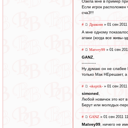
Озила мне в пример прив
Если игрок расположен 
счаЗ!!!
#
Драконн
» 01 сен 2011
А мне одному показалось
атаки (когда все живы-зд
#
Matvey99
» 01 сен 201
GANZ
,
----------
Ну думаю он не слабее 
только Мак НЕрешает, а 
#
-skeptik-
» 01 сен 2011
simoned
,
Любой новичок это кот 
Берут или молодых-персп
#
GANZ
» 01 сен 2011 1
Matvey99
, ничего не и