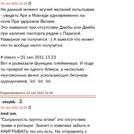
01 сен 2011 12:24
На данный момент жгучий желаний испытываю
- увидеть Ари и Макгиди одновременно на
поле.При здоровом Велике.
Это наверное при отсутствии Дзюбы или ДимКо
при наличие паспорта рядом с Парехой.
Наверное не получится. :( А кажется что может
что-то вообще нечто получится.
# inkero » 01 сен 2011 13:23
Вот и размазали функцию плеймекера. И поди
ты прикрой не одного Алекса, а несколько
неугомонных вечно ускользающих бегунков-
шуршунчиков. :lol: :lol: :lol:
Редактировалось 01 сен 2011 12:28
-skeptik-
-
01 сен 2011 12:24
irod sm
,
"Сыгранность группы атаки" это отсутствие
травм и ротации. Значит о новичках забыть и
НАИГРЫВАТЬ тех кто есть. Не отправлять с