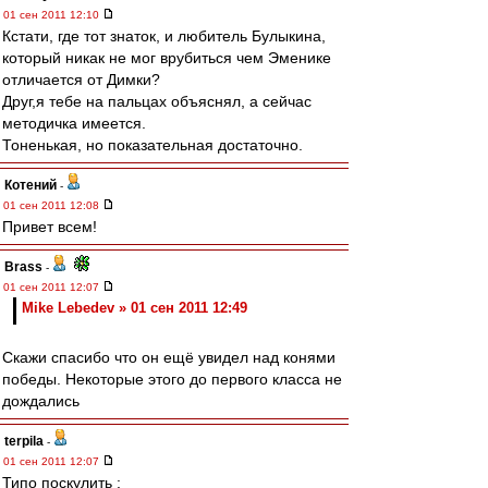
01 сен 2011 12:10
Кстати, где тот знаток, и любитель Булыкина,
который никак не мог врубиться чем Эменике
отличается от Димки?
Друг,я тебе на пальцах объяснял, а сейчас
методичка имеется.
Тоненькая, но показательная достаточно.
Котений
-
01 сен 2011 12:08
Привет всем!
Brass
-
01 сен 2011 12:07
Mike Lebedev » 01 сен 2011 12:49
Скажи спасибо что он ещё увидел над конями
победы. Некоторые этого до первого класса не
дождались
terpila
-
01 сен 2011 12:07
Типо поскулить :