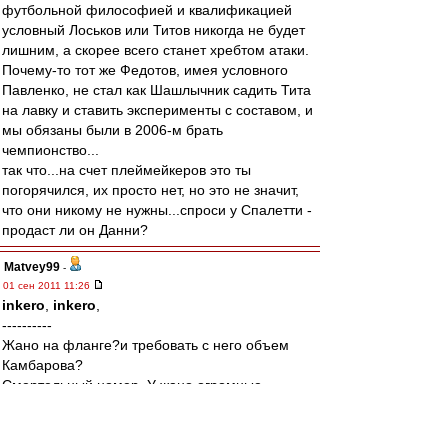
футбольной философией и квалификацией
условный Лоськов или Титов никогда не будет
лишним, а скорее всего станет хребтом атаки.
Почему-то тот же Федотов, имея условного
Павленко, не стал как Шашлычник садить Тита
на лавку и ставить эксперименты с составом, и
мы обязаны были в 2006-м брать
чемпионство...
так что...на счет плеймейкеров это ты
погорячился, их просто нет, но это не значит,
что они никому не нужны...спроси у Спалетти -
продаст ли он Данни?
Matvey99
-
01 сен 2011 11:26
inkero
,
inkero
,
----------
Жано на фланге?и требовать с него объем
Камбарова?
Смертельный номер. У жано огромные
проблемы.
ему даже конкурировать не с кем.Для него
только центр.