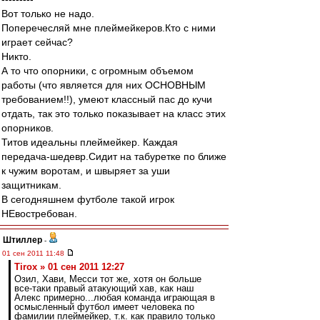
Вот только не надо.
Поперечесляй мне плеймейкеров.Кто с ними
играет сейчас?
Никто.
А то что опорники, с огромным объемом
работы (что является для них ОСНОВНЫМ
требованием!!), умеют классный пас до кучи
отдать, так это только показывает на класс этих
опорников.
Титов идеальны плеймейкер. Каждая
передача-шедевр.Сидит на табуретке по ближе
к чужим воротам, и швыряет за уши
защитникам.
В сегодняшнем футболе такой игрок
НЕвостребован.
Штиллер
-
01 сен 2011 11:48
Tirox » 01 сен 2011 12:27
Озил, Хави, Месси тот же, хотя он больше
все-таки правый атакующий хав, как наш
Алекс примерно...любая команда играющая в
осмысленный футбол имеет человека по
фамилии плеймейкер, т.к. как правило только