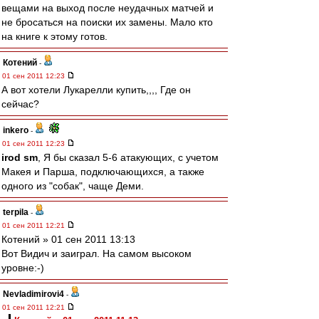
вещами на выход после неудачных матчей и
не бросаться на поиски их замены. Мало кто
на книге к этому готов.
Котений
-
01 сен 2011 12:23
А вот хотели Лукарелли купить,,,, Где он
сейчас?
inkero
-
01 сен 2011 12:23
irod sm
, Я бы сказал 5-6 атакующих, с учетом
Макея и Парша, подключающихся, а также
одного из "собак", чаще Деми.
terpila
-
01 сен 2011 12:21
Котений » 01 сен 2011 13:13
Вот Видич и заиграл. На самом высоком
уровне:-)
Nevladimirovi4
-
01 сен 2011 12:21