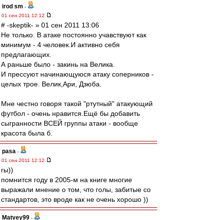
irod sm
-
01 сен 2011 12:12
# -skeptik- » 01 сен 2011 13:06
Не только. В атаке постоянно учавствуют как
минимум - 4 человек.И активно себя
предлагающих.
А раньше было - закинь на Велика.
И прессуют начинающуюся атаку соперников -
целых трое. Велик,Ари, Дзюба.
Мне честно говоря такой "ртутный" атакующий
футбол - очень нравится.Ещё бы добавить
сыгранности ВСЕЙ группы атаки - вообще
красота была б.
pasa
-
01 сен 2011 12:12
гы))
помнится году в 2005-м на книге многие
выражали мнение о том, что голы, забитые со
стандартов, это вроде как не очень хорошо ))
Matvey99
-