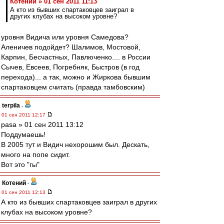
Котений » 01 сен 2011 11:13
А кто из бывших спартаковцев заиграл в
других клубах на высоком уровне?
уровня Видича или уровня Самедова?
Аленичев подойдет? Шалимов, Мостовой,
Карпин, Бесчастных, Павлюченко.... в России
Сычев, Евсеев, Погребняк, Быстров (в год
перехода)... а так, можно и Жиркова бывшим
спартаковцем считать (правда тамбовским)
terpila
-
01 сен 2011 12:17
pasa » 01 сен 2011 13:12
Поддумаешь!
В 2005 тут и Видич нехорошим был. Дескать,
много на попе сидит.
Вот это "гы"
Котений
-
01 сен 2011 12:13
А кто из бывших спартаковцев заиграл в других
клубах на высоком уровне?