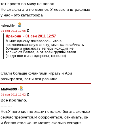
тот просто по мячу не попал.
Но смысла это не меняет. Угловые и штрафные
у нас - это катастрофа
-skeptik-
-
01 сен 2011 12:06
Драконн » 01 сен 2011 12:57
А мне одному показалось, что в
послеалексовскую эпоху, мы стали забивать
больше и опасность теперь исходит не
только от Велла, а от всей группы атаки
(когда все живы-здоровы, конечно).
Стали больше флангами играть и Ари
разыгрался, вот и вся разница
Matvey99
-
01 сен 2011 12:02
Все пропало
,
--------
Нет.У него сил не хватит столько бегать сколько
сейчас требуется.И обороняться, отнимать, он
и близко столько не может, сколько сегодня