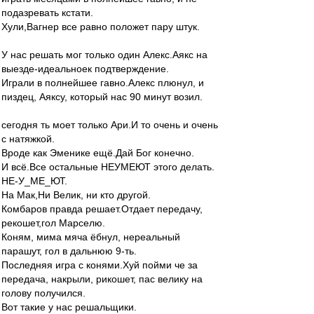
подазревать кстати.
Хули,Вагнер все равно положет пару штук.
У нас решать мог только один Алекс.Аякс на
выезде-идеальноек подтверждение.
Играли в полнейшее гавно.Алекс плюнул, и
пиздец, Аяксу, который нас 90 минут возил.
сегодня ть моет только Ари.И то очень и очень
с натяжкой.
Вроде как Эменике ещё.Дай Бог конечно.
И всё.Все остальные НЕУМЕЮТ этого делать.
НЕ-У_МЕ_ЮТ.
На Мак,Ни Велик, ни кто другой.
Комбаров правда решает.Отдает передачу,
рекошет,гол Марселю.
Коням, мима мяча ёбнул, нереальный
парашут, гол в дальнюю 9-ть.
Последняя игра с конями.Хуй пойми че за
передача, накрыли, рикошет, пас велику на
голову получился.
Вот такие у нас решальщики.