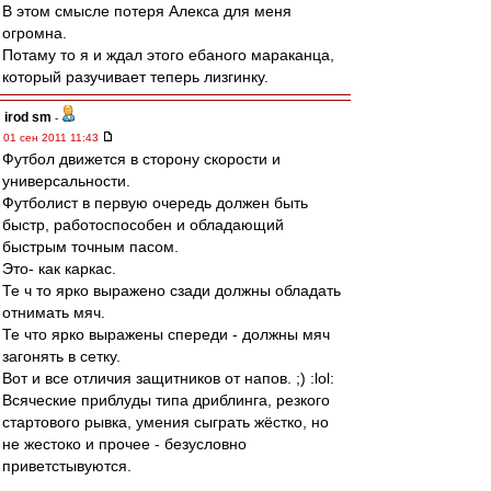
В этом смысле потеря Алекса для меня
огромна.
Потаму то я и ждал этого ебаного мараканца,
который разучивает теперь лизгинку.
irod sm
-
01 сен 2011 11:43
Футбол движется в сторону скорости и
универсальности.
Футболист в первую очередь должен быть
быстр, работоспособен и обладающий
быстрым точным пасом.
Это- как каркас.
Те ч то ярко выражено сзади должны обладать
отнимать мяч.
Те что ярко выражены спереди - должны мяч
загонять в сетку.
Вот и все отличия защитников от напов. ;) :lol:
Всяческие приблуды типа дриблинга, резкого
стартового рывка, умения сыграть жёстко, но
не жестоко и прочее - безусловно
приветстывуются.