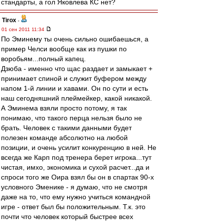
стандарты, а гол Яковлева КС нет?
Tirox
-
01 сен 2011 11:34
По Эминему ты очень сильно ошибаешься, а
пример Челси вообще как из пушки по
воробьям...полный капец.
Дзюба - именно что щас раздает и замыкает +
принимает спиной и служит буфером между
напом 1-й линии и хавами. Он по сути и есть
наш сегодняшний плеймейкер, какой никакой.
А Эминема взяли просто потому, я так
понимаю, что такого перца нельзя было не
брать. Человек с такими данными будет
полезен команде абсолютно на любой
позиции, и очень усилит конкуренцию в ней. Не
всегда же Карп под тренера берет игрока...тут
чистая, имхо, экономика и сухой расчет...да и
спроси того же Оира взял бы он в спартак 90-х
условного Эменике - я думаю, что не смотря
даже на то, что ему нужно учиться командной
игре - ответ был бы положительным. Т.к. это
почти что человек который быстрее всех