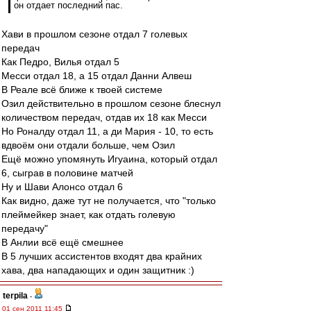
он отдает последний пас.
Хави в прошлом сезоне отдал 7 голевых
передач
Как Педро, Вилья отдал 5
Месси отдал 18, а 15 отдал Данни Алвеш
В Реале всё ближе к твоей системе
Озил действительно в прошлом сезоне блеснул
количеством передач, отдав их 18 как Месси
Но Роналду отдал 11, а ди Мария - 10, то есть
вдвоём они отдали больше, чем Озил
Ещё можно упомянуть Игуаина, который отдал
6, сыграв в половине матчей
Ну и Шави Алонсо отдал 6
Как видно, даже тут не получается, что "только
плеймейкер знает, как отдать голевую
передачу"
В Анлии всё ещё смешнее
В 5 лучших ассистентов входят два крайних
хава, два нападающих и один защитник :)
terpila
-
01 сен 2011 11:45