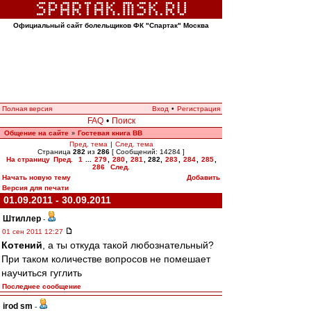
Официальный сайт болельщиков ФК "Спартак" Москва
Полная версия
Вход
•
Регистрация
FAQ
•
Поиск
Общение на сайте
Гостевая книга ВВ
»
Пред. тема
|
След. тема
Страница
282
из
286
[ Сообщений: 14284 ]
На страницу
Пред.
1
...
279
,
280
,
281
,
282
,
283
,
284
,
285
,
286
След.
Начать новую тему
Добавить
Версия для печати
01.09.2011 - 30.09.2011
Штиллер
-
01 сен 2011 12:27
Котений
, а ты откуда такой любознательный?
При таком количестве вопросов не помешает
научиться гуглить
Последнее сообщение
irod sm
-