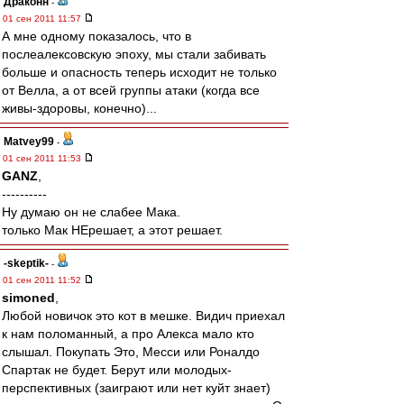
Драконн
-
01 сен 2011 11:57
А мне одному показалось, что в
послеалексовскую эпоху, мы стали забивать
больше и опасность теперь исходит не только
от Велла, а от всей группы атаки (когда все
живы-здоровы, конечно)...
Matvey99
-
01 сен 2011 11:53
GANZ
,
----------
Ну думаю он не слабее Мака.
только Мак НЕрешает, а этот решает.
-skeptik-
-
01 сен 2011 11:52
simoned
,
Любой новичок это кот в мешке. Видич приехал
к нам поломанный, а про Алекса мало кто
слышал. Покупать Это, Месси или Роналдо
Спартак не будет. Берут или молодых-
перспективных (заиграют или нет куйт знает)