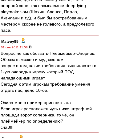
опорной зоне, так называемым deep-lying
playmaker-ом (Шахин, Алонсо, Пирло,
Аквилани и т.д), и был бы востребованным
мастером скорее не голевого, а предголевого
паса.
Matvey99
-
01 сен 2011 11:58
Вопрос не как обозвать-Плеймейкер-Опорник.
Обозвать можно и мудазвоном.
вопрос в том, какие требования выдвигаются в
1-ую очередь к игроку который ПОД
нападающими играет.
Сегодня к этим игрокам требование умения
отдать пас, дело 10-ое.
Озила мне в пример приводят..ага..
Если игрок расположен чуть ниже штрафной
площади ворот соперника, то чё, он
плеймейкер по определению?
счаЗ!!!