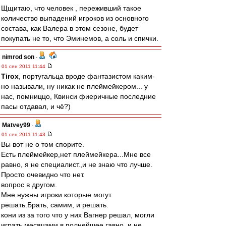
Щщитаю, что человек , переживший такое
количество выпадений игроков из основного
состава, как Валера в этом сезоне, будет
покупать не то, что Эминемов, а соль и спички.
nimrod son
-
01 сен 2011 11:44
Tirox
, португальца вроде фантазистом каким-
но называли, ну никак не плеймейкером... у
нас, помниццо, Квинси фиеричные последние
пасы отдавал, и чё?)
Matvey99
-
01 сен 2011 11:43
Вы вот не о том спорите.
Есть плеймейкер,нет плеймейкера...Мне все
равно, я не специалист.,и не знаю что лучше.
Просто очевидно что нет.
вопрос в другом.
Мне нужны игроки которые могут
решать.Брать, самим, и решать.
кони из за того что у них Вагнер решал, могли
играть месяцами в полнейшее гавно, и не