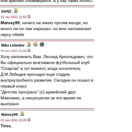
или крепких сложившихся, а у нас таких полнО.
GANZ
-
01 сен 2011 11:52
Matvey99
, ничего не имею против мехди, но
много ли он там нарешал. он мне напоминает
овусу обейе
Mike Lebedev
-
01 сен 2011 11:49
Хочу напомнить Вам, Леонид Арнольдович, что
Вы официально возглавили футбольный клуб
"Спартак" в тот момент, когда посетитель
Д.М.Лебедев проходил еще стадию
внутриутробного развития. Сегодня он пошел в
первый класс
"Детство просрано" (с) армейский друг
Максимко, а нихуюшечки за это время не
выиграно
Matvey99
-
01 сен 2011 11:49
Tirox
,
---------