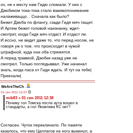
ох, не к месту нам Гидю сломали. У них с
Дзюбиком тока-тока стало взаимопонимание
налаживаццо... Сначала как было?
Бежит Дзюба по флангу, сзади Гидя мяч тащит.
И Артем бежит головой наизнанку, ждет-
смотрит, когда Гидя мяч отдаст. И отдаст ли.
И ессно, не видит даже то, что перед носом, не
говоря уж о том, что происходит в чужой
штрафной, куда они оба стремятся.
А перед травмой, Дзюбик назад уже не
смотрел. Только поглядыввал. Уже начинал
знать, когда паса от Гиди ждать. И тут на тебе(
Приехали(
WeAreTheCh
-
01 сен 2011 12:07
mib83 » 01 сен 2011 12:38
Почему гол Томска после аута вошел в
стандарты, а гол Яковлева КС нет?
Согласен. Чуток переклинило. По памяти
казалось, что ему Цаллагов на ногу выкинул, а