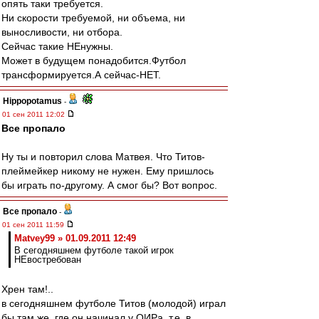
опять таки требуется.
Ни скорости требуемой, ни объема, ни
выносливости, ни отбора.
Сейчас такие НЕнужны.
Может в будущем понадобится.Футбол
трансформируется.А сейчас-НЕТ.
Hippopotamus
-
01 сен 2011 12:02
Все пропало
Ну ты и повторил слова Матвея. Что Титов-
плеймейкер никому не нужен. Ему пришлось
бы играть по-другому. А смог бы? Вот вопрос.
Все пропало
-
01 сен 2011 11:59
Matvey99 » 01.09.2011 12:49
В сегодняшнем футболе такой игрок
НЕвостребован
Хрен там!..
в сегодняшнем футболе Титов (молодой) играл
бы там же, где он начинал у ОИРа, т.е. в