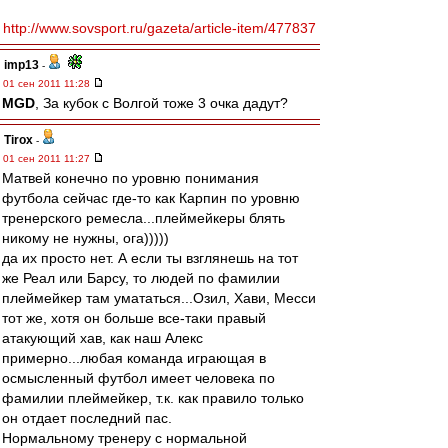
http://www.sovsport.ru/gazeta/article-item/477837
imp13
-
01 сен 2011 11:28
MGD
, За кубок с Волгой тоже 3 очка дадут?
Tirox
-
01 сен 2011 11:27
Матвей конечно по уровню понимания
футбола сейчас где-то как Карпин по уровню
тренерского ремесла...плеймейкеры блять
никому не нужны, ога)))))
да их просто нет. А если ты взглянешь на тот
же Реал или Барсу, то людей по фамилии
плеймейкер там умататься...Озил, Хави, Месси
тот же, хотя он больше все-таки правый
атакующий хав, как наш Алекс
примерно...любая команда играющая в
осмысленный футбол имеет человека по
фамилии плеймейкер, т.к. как правило только
он отдает последний пас.
Нормальному тренеру с нормальной