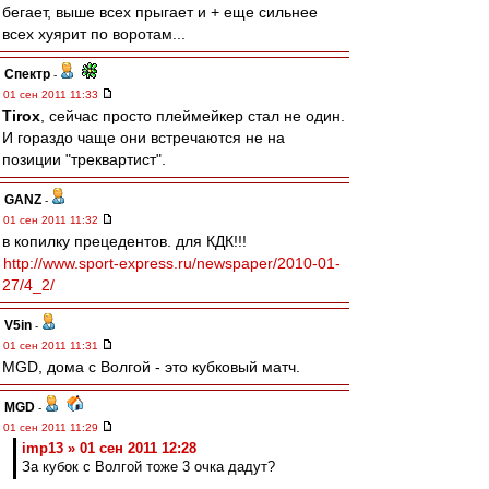
бегает, выше всех прыгает и + еще сильнее
всех хуярит по воротам...
Спектр
-
01 сен 2011 11:33
Tirox
, сейчас просто плеймейкер стал не один.
И гораздо чаще они встречаются не на
позиции "треквартист".
GANZ
-
01 сен 2011 11:32
в копилку прецедентов. для КДК!!!
http://www.sport-express.ru/newspaper/2010-01-
27/4_2/
V5in
-
01 сен 2011 11:31
MGD, дома с Волгой - это кубковый матч.
MGD
-
01 сен 2011 11:29
imp13 » 01 сен 2011 12:28
За кубок с Волгой тоже 3 очка дадут?