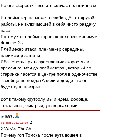
Но без скорости - всё это сейчас полный швах.
И плеймекер не может освобождён от другой
работы, не включающей в себя чисто раздачу
пасов.
Потому что плеймекеров на поле как минимум
больше 2-х.
Плеймекер атаки, плеймекер середины,
плеймекер защиты.
Ибо теперь при возрастающих скоростях и
прессинге, мяч до плеймекера , который по
старинке пасётся в центре поля в одиночестве
- вообще не дойдёт.А если и дойдёт, то он
будет тупо прикрыт.
Вот к такому футболу мы и идём. Вообще.
Тотальный, быстрый, универсальный.
mib83
-
01 сен 2011 11:38
2 WeAreTheCh
Почему гол Томска после аута вошел в