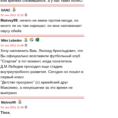
или крепких сложившихся, а у нас таких полнО.
GANZ
-
01 сен 2011 11:52
Matvey99
, ничего не имею против мехди, но
много ли он там нарешал. он мне напоминает
овусу обейе
Mike Lebedev
-
01 сен 2011 11:49
Хочу напомнить Вам, Леонид Арнольдович, что
Вы официально возглавили футбольный клуб
"Спартак" в тот момент, когда посетитель
Д.М.Лебедев проходил еще стадию
внутриутробного развития. Сегодня он пошел в
первый класс
"Детство просрано" (с) армейский друг
Максимко, а нихуюшечки за это время не
выиграно
Matvey99
-
01 сен 2011 11:49
Tirox
,
---------