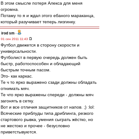
В этом смысле потеря Алекса для меня
огромна.
Потаму то я и ждал этого ебаного мараканца,
который разучивает теперь лизгинку.
irod sm
-
01 сен 2011 11:43
Футбол движется в сторону скорости и
универсальности.
Футболист в первую очередь должен быть
быстр, работоспособен и обладающий
быстрым точным пасом.
Это- как каркас.
Те ч то ярко выражено сзади должны обладать
отнимать мяч.
Те что ярко выражены спереди - должны мяч
загонять в сетку.
Вот и все отличия защитников от напов. ;) :lol:
Всяческие приблуды типа дриблинга, резкого
стартового рывка, умения сыграть жёстко, но
не жестоко и прочее - безусловно
приветстывуются.