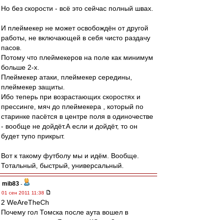
Но без скорости - всё это сейчас полный швах.
И плеймекер не может освобождён от другой
работы, не включающей в себя чисто раздачу
пасов.
Потому что плеймекеров на поле как минимум
больше 2-х.
Плеймекер атаки, плеймекер середины,
плеймекер защиты.
Ибо теперь при возрастающих скоростях и
прессинге, мяч до плеймекера , который по
старинке пасётся в центре поля в одиночестве
- вообще не дойдёт.А если и дойдёт, то он
будет тупо прикрыт.
Вот к такому футболу мы и идём. Вообще.
Тотальный, быстрый, универсальный.
mib83
-
01 сен 2011 11:38
2 WeAreTheCh
Почему гол Томска после аута вошел в