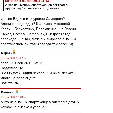
Котений » 01 сен 2011 11:13
А кто из бывших спартаковцев заиграл в
других клубах на высоком уровне?
уровня Видича или уровня Самедова?
Аленичев подойдет? Шалимов, Мостовой,
Карпин, Бесчастных, Павлюченко.... в России
Сычев, Евсеев, Погребняк, Быстров (в год
перехода)... а так, можно и Жиркова бывшим
спартаковцем считать (правда тамбовским)
terpila
-
01 сен 2011 12:17
pasa » 01 сен 2011 13:12
Поддумаешь!
В 2005 тут и Видич нехорошим был. Дескать,
много на попе сидит.
Вот это "гы"
Котений
-
01 сен 2011 12:13
А кто из бывших спартаковцев заиграл в других
клубах на высоком уровне?