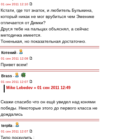
01 сен 2011 12:10
Кстати, где тот знаток, и любитель Булыкина,
который никак не мог врубиться чем Эменике
отличается от Димки?
Друг,я тебе на пальцах объяснял, а сейчас
методичка имеется.
Тоненькая, но показательная достаточно.
Котений
-
01 сен 2011 12:08
Привет всем!
Brass
-
01 сен 2011 12:07
Mike Lebedev » 01 сен 2011 12:49
Скажи спасибо что он ещё увидел над конями
победы. Некоторые этого до первого класса не
дождались
terpila
-
01 сен 2011 12:07
Типо поскулить :