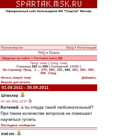
Официальный сайт болельщиков ФК "Спартак" Москва
Полная версия
Вход
•
Регистрация
FAQ
•
Поиск
Общение на сайте
Гостевая книга ВВ
»
Пред. тема
|
След. тема
Страница
282
из
286
[ Сообщений: 14284 ]
На страницу
Пред.
1
...
279
,
280
,
281
,
282
,
283
,
284
,
285
,
286
След.
Начать новую тему
Добавить
Версия для печати
01.09.2011 - 30.09.2011
Штиллер
-
01 сен 2011 12:27
Котений
, а ты откуда такой любознательный?
При таком количестве вопросов не помешает
научиться гуглить
Последнее сообщение
irod sm
-