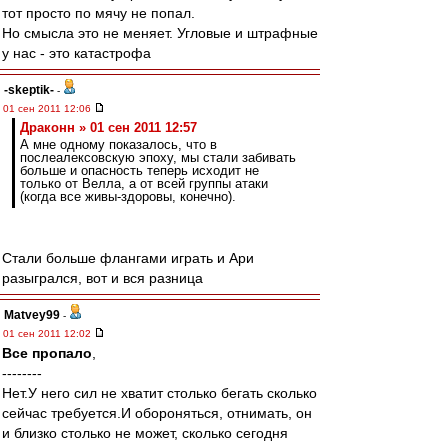
тот просто по мячу не попал.
Но смысла это не меняет. Угловые и штрафные
у нас - это катастрофа
-skeptik-
-
01 сен 2011 12:06
Драконн » 01 сен 2011 12:57
А мне одному показалось, что в
послеалексовскую эпоху, мы стали забивать
больше и опасность теперь исходит не
только от Велла, а от всей группы атаки
(когда все живы-здоровы, конечно).
Стали больше флангами играть и Ари
разыгрался, вот и вся разница
Matvey99
-
01 сен 2011 12:02
Все пропало
,
--------
Нет.У него сил не хватит столько бегать сколько
сейчас требуется.И обороняться, отнимать, он
и близко столько не может, сколько сегодня