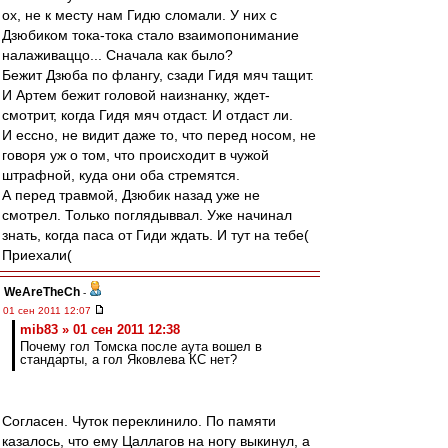
ох, не к месту нам Гидю сломали. У них с
Дзюбиком тока-тока стало взаимопонимание
налаживаццо... Сначала как было?
Бежит Дзюба по флангу, сзади Гидя мяч тащит.
И Артем бежит головой наизнанку, ждет-
смотрит, когда Гидя мяч отдаст. И отдаст ли.
И ессно, не видит даже то, что перед носом, не
говоря уж о том, что происходит в чужой
штрафной, куда они оба стремятся.
А перед травмой, Дзюбик назад уже не
смотрел. Только поглядыввал. Уже начинал
знать, когда паса от Гиди ждать. И тут на тебе(
Приехали(
WeAreTheCh
-
01 сен 2011 12:07
mib83 » 01 сен 2011 12:38
Почему гол Томска после аута вошел в
стандарты, а гол Яковлева КС нет?
Согласен. Чуток переклинило. По памяти
казалось, что ему Цаллагов на ногу выкинул, а