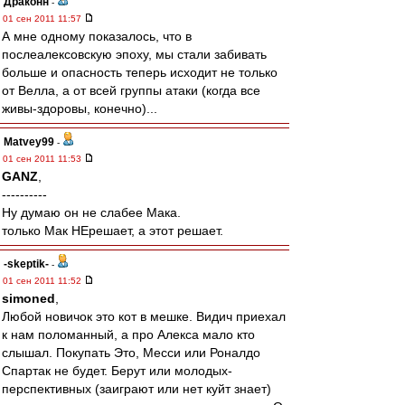
Драконн
-
01 сен 2011 11:57
А мне одному показалось, что в
послеалексовскую эпоху, мы стали забивать
больше и опасность теперь исходит не только
от Велла, а от всей группы атаки (когда все
живы-здоровы, конечно)...
Matvey99
-
01 сен 2011 11:53
GANZ
,
----------
Ну думаю он не слабее Мака.
только Мак НЕрешает, а этот решает.
-skeptik-
-
01 сен 2011 11:52
simoned
,
Любой новичок это кот в мешке. Видич приехал
к нам поломанный, а про Алекса мало кто
слышал. Покупать Это, Месси или Роналдо
Спартак не будет. Берут или молодых-
перспективных (заиграют или нет куйт знает)