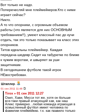
Вот только не надо.
Поперечесляй мне плеймейкеров.Кто с ними
играет сейчас?
Никто.
А то что опорники, с огромным объемом
работы (что является для них ОСНОВНЫМ
требованием!!), умеют классный пас до кучи
отдать, так это только показывает на класс этих
опорников.
Титов идеальны плеймейкер. Каждая
передача-шедевр.Сидит на табуретке по ближе
к чужим воротам, и швыряет за уши
защитникам.
В сегодняшнем футболе такой игрок
НЕвостребован.
Штиллер
-
01 сен 2011 11:48
Tirox » 01 сен 2011 12:27
Озил, Хави, Месси тот же, хотя он больше
все-таки правый атакующий хав, как наш
Алекс примерно...любая команда играющая в
осмысленный футбол имеет человека по
фамилии плеймейкер, т.к. как правило только