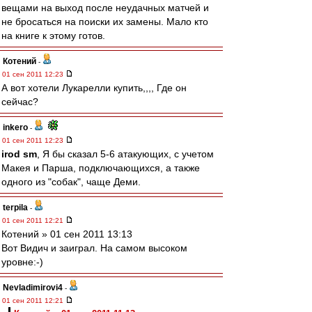
вещами на выход после неудачных матчей и
не бросаться на поиски их замены. Мало кто
на книге к этому готов.
Котений
-
01 сен 2011 12:23
А вот хотели Лукарелли купить,,,, Где он
сейчас?
inkero
-
01 сен 2011 12:23
irod sm
, Я бы сказал 5-6 атакующих, с учетом
Макея и Парша, подключающихся, а также
одного из "собак", чаще Деми.
terpila
-
01 сен 2011 12:21
Котений » 01 сен 2011 13:13
Вот Видич и заиграл. На самом высоком
уровне:-)
Nevladimirovi4
-
01 сен 2011 12:21