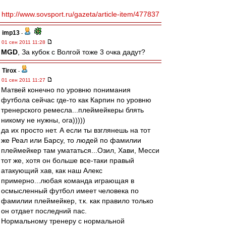
http://www.sovsport.ru/gazeta/article-item/477837
imp13
-
01 сен 2011 11:28
MGD
, За кубок с Волгой тоже 3 очка дадут?
Tirox
-
01 сен 2011 11:27
Матвей конечно по уровню понимания
футбола сейчас где-то как Карпин по уровню
тренерского ремесла...плеймейкеры блять
никому не нужны, ога)))))
да их просто нет. А если ты взглянешь на тот
же Реал или Барсу, то людей по фамилии
плеймейкер там умататься...Озил, Хави, Месси
тот же, хотя он больше все-таки правый
атакующий хав, как наш Алекс
примерно...любая команда играющая в
осмысленный футбол имеет человека по
фамилии плеймейкер, т.к. как правило только
он отдает последний пас.
Нормальному тренеру с нормальной