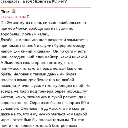
стандарты, а гол Яковлева КС нет?
Tirox
-
01 сен 2011 11:34
По Эминему ты очень сильно ошибаешься, а
пример Челси вообще как из пушки по
воробьям...полный капец.
Дзюба - именно что щас раздает и замыкает +
принимает спиной и служит буфером между
напом 1-й линии и хавами. Он по сути и есть
наш сегодняшний плеймейкер, какой никакой.
А Эминема взяли просто потому, я так
понимаю, что такого перца нельзя было не
брать. Человек с такими данными будет
полезен команде абсолютно на любой
позиции, и очень усилит конкуренцию в ней. Не
всегда же Карп под тренера берет игрока...тут
чистая, имхо, экономика и сухой расчет...да и
спроси того же Оира взял бы он в спартак 90-х
условного Эменике - я думаю, что не смотря
даже на то, что ему нужно учиться командной
игре - ответ был бы положительным. Т.к. это
почти что человек который быстрее всех