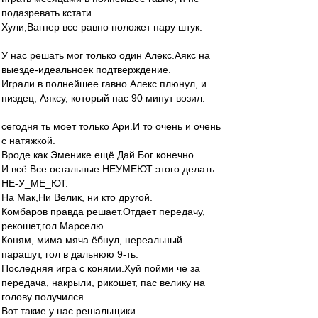
подазревать кстати.
Хули,Вагнер все равно положет пару штук.
У нас решать мог только один Алекс.Аякс на
выезде-идеальноек подтверждение.
Играли в полнейшее гавно.Алекс плюнул, и
пиздец, Аяксу, который нас 90 минут возил.
сегодня ть моет только Ари.И то очень и очень
с натяжкой.
Вроде как Эменике ещё.Дай Бог конечно.
И всё.Все остальные НЕУМЕЮТ этого делать.
НЕ-У_МЕ_ЮТ.
На Мак,Ни Велик, ни кто другой.
Комбаров правда решает.Отдает передачу,
рекошет,гол Марселю.
Коням, мима мяча ёбнул, нереальный
парашут, гол в дальнюю 9-ть.
Последняя игра с конями.Хуй пойми че за
передача, накрыли, рикошет, пас велику на
голову получился.
Вот такие у нас решальщики.