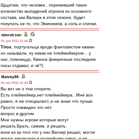
Щщитаю, что человек , переживший такое
количество выпадений игроков из основного
состава, как Валера в этом сезоне, будет
покупать не то, что Эминемов, а соль и спички.
nimrod son
-
01 сен 2011 11:44
Tirox
, португальца вроде фантазистом каким-
но называли, ну никак не плеймейкером... у
нас, помниццо, Квинси фиеричные последние
пасы отдавал, и чё?)
Matvey99
-
01 сен 2011 11:43
Вы вот не о том спорите.
Есть плеймейкер,нет плеймейкера...Мне все
равно, я не специалист.,и не знаю что лучше.
Просто очевидно что нет.
вопрос в другом.
Мне нужны игроки которые могут
решать.Брать, самим, и решать.
кони из за того что у них Вагнер решал, могли
играть месяцами в полнейшее гавно, и не