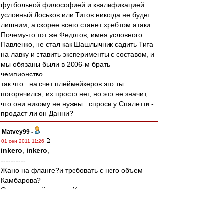
футбольной философией и квалификацией
условный Лоськов или Титов никогда не будет
лишним, а скорее всего станет хребтом атаки.
Почему-то тот же Федотов, имея условного
Павленко, не стал как Шашлычник садить Тита
на лавку и ставить эксперименты с составом, и
мы обязаны были в 2006-м брать
чемпионство...
так что...на счет плеймейкеров это ты
погорячился, их просто нет, но это не значит,
что они никому не нужны...спроси у Спалетти -
продаст ли он Данни?
Matvey99
-
01 сен 2011 11:26
inkero
,
inkero
,
----------
Жано на фланге?и требовать с него объем
Камбарова?
Смертельный номер. У жано огромные
проблемы.
ему даже конкурировать не с кем.Для него
только центр.