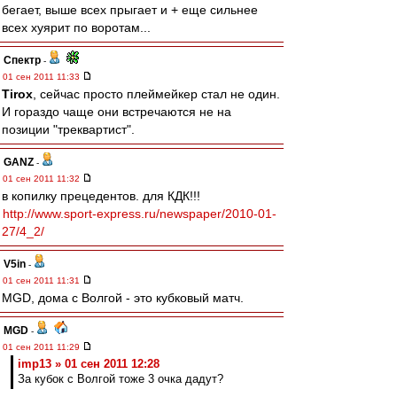
бегает, выше всех прыгает и + еще сильнее
всех хуярит по воротам...
Спектр
-
01 сен 2011 11:33
Tirox
, сейчас просто плеймейкер стал не один.
И гораздо чаще они встречаются не на
позиции "треквартист".
GANZ
-
01 сен 2011 11:32
в копилку прецедентов. для КДК!!!
http://www.sport-express.ru/newspaper/2010-01-
27/4_2/
V5in
-
01 сен 2011 11:31
MGD, дома с Волгой - это кубковый матч.
MGD
-
01 сен 2011 11:29
imp13 » 01 сен 2011 12:28
За кубок с Волгой тоже 3 очка дадут?