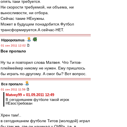
опять таки требуется.
Ни скорости требуемой, ни объема, ни
выносливости, ни отбора.
Сейчас такие НЕнужны.
Может в будущем понадобится.Футбол
трансформируется.А сейчас-НЕТ.
Hippopotamus
-
01 сен 2011 12:02
Все пропало
Ну ты и повторил слова Матвея. Что Титов-
плеймейкер никому не нужен. Ему пришлось
бы играть по-другому. А смог бы? Вот вопрос.
Все пропало
-
01 сен 2011 11:59
Matvey99 » 01.09.2011 12:49
В сегодняшнем футболе такой игрок
НЕвостребован
Хрен там!..
в сегодняшнем футболе Титов (молодой) играл
бы там же, где он начинал у ОИРа, т.е. в