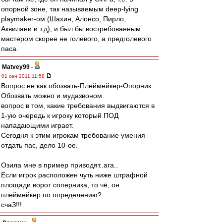
опорной зоне, так называемым deep-lying
playmaker-ом (Шахин, Алонсо, Пирло,
Аквилани и т.д), и был бы востребованным
мастером скорее не голевого, а предголевого
паса.
Matvey99
-
01 сен 2011 11:58
Вопрос не как обозвать-Плеймейкер-Опорник.
Обозвать можно и мудазвоном.
вопрос в том, какие требования выдвигаются в
1-ую очередь к игроку который ПОД
нападающими играет.
Сегодня к этим игрокам требование умения
отдать пас, дело 10-ое.
Озила мне в пример приводят..ага..
Если игрок расположен чуть ниже штрафной
площади ворот соперника, то чё, он
плеймейкер по определению?
счаЗ!!!