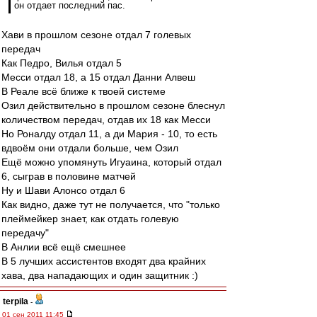
он отдает последний пас.
Хави в прошлом сезоне отдал 7 голевых
передач
Как Педро, Вилья отдал 5
Месси отдал 18, а 15 отдал Данни Алвеш
В Реале всё ближе к твоей системе
Озил действительно в прошлом сезоне блеснул
количеством передач, отдав их 18 как Месси
Но Роналду отдал 11, а ди Мария - 10, то есть
вдвоём они отдали больше, чем Озил
Ещё можно упомянуть Игуаина, который отдал
6, сыграв в половине матчей
Ну и Шави Алонсо отдал 6
Как видно, даже тут не получается, что "только
плеймейкер знает, как отдать голевую
передачу"
В Анлии всё ещё смешнее
В 5 лучших ассистентов входят два крайних
хава, два нападающих и один защитник :)
terpila
-
01 сен 2011 11:45