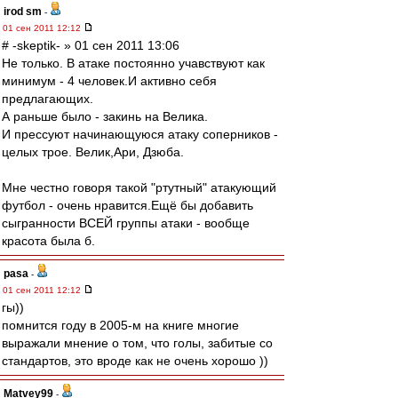
irod sm
-
01 сен 2011 12:12
# -skeptik- » 01 сен 2011 13:06
Не только. В атаке постоянно учавствуют как
минимум - 4 человек.И активно себя
предлагающих.
А раньше было - закинь на Велика.
И прессуют начинающуюся атаку соперников -
целых трое. Велик,Ари, Дзюба.
Мне честно говоря такой "ртутный" атакующий
футбол - очень нравится.Ещё бы добавить
сыгранности ВСЕЙ группы атаки - вообще
красота была б.
pasa
-
01 сен 2011 12:12
гы))
помнится году в 2005-м на книге многие
выражали мнение о том, что голы, забитые со
стандартов, это вроде как не очень хорошо ))
Matvey99
-