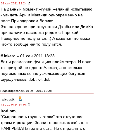
01 сен 2011 12:24
На данный момент жгучий желаний испытываю
- увидеть Ари и Макгиди одновременно на
поле.При здоровом Велике.
Это наверное при отсутствии Дзюбы или ДимКо
при наличие паспорта рядом с Парехой.
Наверное не получится. :( А кажется что может
что-то вообще нечто получится.
# inkero » 01 сен 2011 13:23
Вот и размазали функцию плеймекера. И поди
ты прикрой не одного Алекса, а несколько
неугомонных вечно ускользающих бегунков-
шуршунчиков. :lol: :lol: :lol:
Редактировалось 01 сен 2011 12:28
-skeptik-
-
01 сен 2011 12:24
irod sm
,
"Сыгранность группы атаки" это отсутствие
травм и ротации. Значит о новичках забыть и
НАИГРЫВАТЬ тех кто есть. Не отправлять с