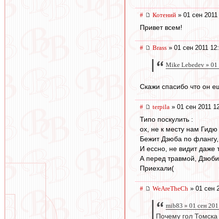
#
Котений
» 01 сен 2011
Привет всем!
#
Brass
» 01 сен 2011 12
Mike Lebedev » 01
Скажи спасибо что он е
#
terpila
» 01 сен 2011 1
Типо поскулить :
ох, не к месту нам Гид
Бежит Дзюба по флангу, 
И ессно, не видит даже 
А перед травмой, Дзюбик
Приехали(
#
WeAreTheCh
» 01 сен 
mib83 » 01 сен 201
Почему гол Томска 