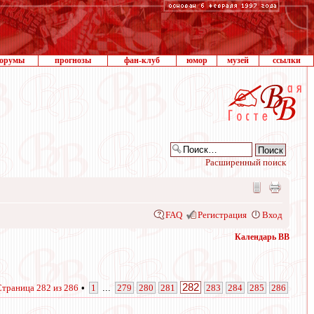
орумы
прогнозы
фан-клуб
юмор
музей
ссылки
Расширенный поиск
FAQ
Регистрация
Вход
Календарь ВВ
282
Страница
282
из
286
•
1
...
279
280
281
283
284
285
286