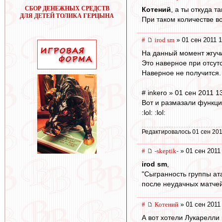
СБОР ДЕНЕЖНЫХ СРЕДСТВ
Котений
, а ты откуда 
ДЛЯ ДЕТЕЙ ТОЛИКА ГЕРЦЫНА
При таком количестве в
#
irod sm
» 01 сен 2011 1
На данный момент жгучи
Это наверное при отсут
Наверное не получится. 
# inkero » 01 сен 2011 1
Вот и размазали функци
:lol: :lol:
Редактировалось 01 сен 201
#
-skeptik-
» 01 сен 2011
irod sm
,
"Сыгранность группы ата
после неудачных матчей 
#
Котений
» 01 сен 2011
А вот хотели Лукарелли к