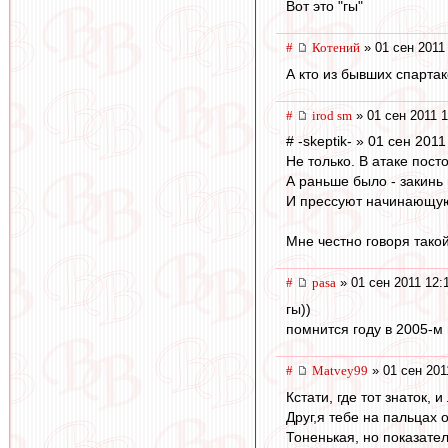
Вот это "гы"
#
Котений
» 01 сен 2011
А кто из бывших спартак
#
irod sm
» 01 сен 2011 1
# -skeptik- » 01 сен 2011
Не только. В атаке пос
А раньше было - закинь 
И прессуют начинающуюс
Мне честно говоря тако
#
pasa
» 01 сен 2011 12:
гы))
помнится году в 2005-м 
#
Matvey99
» 01 сен 201
Кстати, где тот знаток,
Друг,я тебе на пальцах 
Тоненькая, но показате