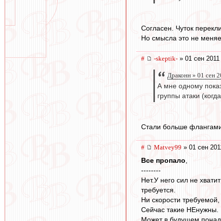
Согласен. Чуток перекли
Но смысла это не меняе
#
-skeptik-
» 01 сен 2011
Драконн » 01 сен 2
А мне одному показ
группы атаки (когд
Стали больше флангами 
#
Matvey99
» 01 сен 201
Все пропало
,
--------
Нет.У него сил не хвати
требуется.
Ни скорости требуемой,
Сейчас такие НЕнужны.
Может в будущем понад