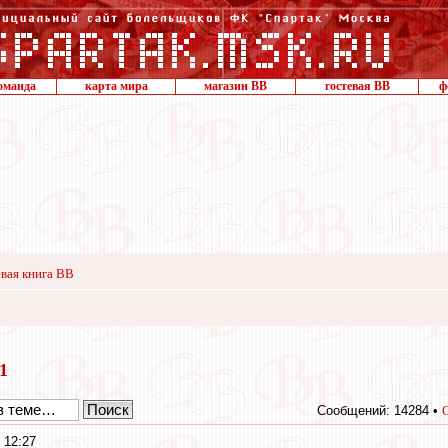
оманда
карта мира
магазин ВВ
гостевая ВВ
ф
вая книга ВВ
11
Сообщений: 14284 •
 12:27