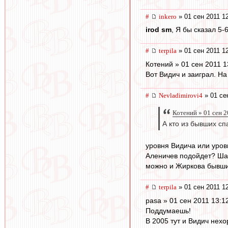
#
inkero
» 01 сен 2011 1
irod sm
, Я бы сказал 5
#
terpila
» 01 сен 2011 1
Котений » 01 сен 2011 1
Вот Видич и заиграл. На
#
Nevladimirovi4
» 01 се
Котений » 01 сен 2
А кто из бывших сп
уровня Видича или уро
Аленичев подойдет? Шали
можно и Жиркова бывши
#
terpila
» 01 сен 2011 1
pasa » 01 сен 2011 13:1
Поддумаешь!
В 2005 тут и Видич нехо