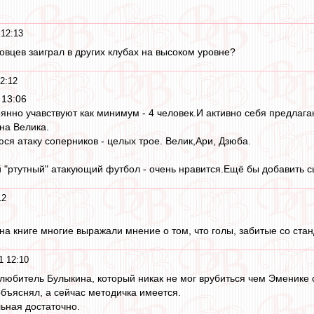
 12:13
овцев заиграл в других клубах на высоком уровне?
2:12
 13:06
тоянно учавствуют как минимум - 4 человек.И активно себя предлаг
на Велика.
я атаку соперников - целых трое. Велик,Ари, Дзюба.
й "ртутный" атакующий футбол - очень нравится.Ещё бы добавить с
12
на книге многие выражали мнение о том, что голы, забитые со станд
1 12:10
 и любитель Булыкина, который никак не мог врубиться чем Эменике
объяснял, а сейчас методичка имеется.
льная достаточно.