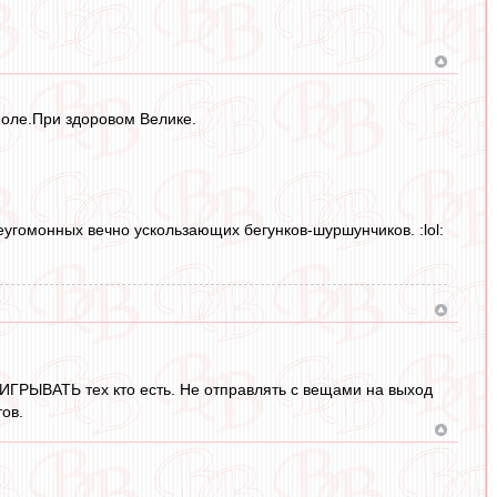
поле.При здоровом Велике.
еугомонных вечно ускользающих бегунков-шуршунчиков. :lol:
НАИГРЫВАТЬ тех кто есть. Не отправлять с вещами на выход
тов.