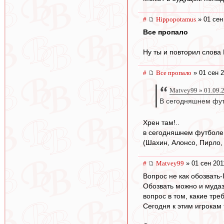
#
Hippopotamus
» 01 сен
Все пропало
Ну ты и повторил слова
#
Все пропало
» 01 сен 2
Matvey99 » 01.09.
В сегодняшнем фут
Хрен там!..
в сегодняшнем футболе Т
(Шахин, Алонсо, Пирло, 
#
Matvey99
» 01 сен 201
Вопрос не как обозвать
Обозвать можно и муда
вопрос в том, какие тр
Сегодня к этим игрокам 