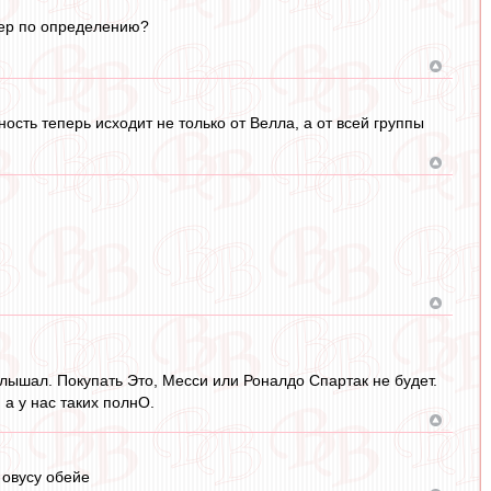
кер по определению?
ость теперь исходит не только от Велла, а от всей группы
слышал. Покупать Это, Месси или Роналдо Спартак не будет.
 а у нас таких полнО.
 овусу обейе