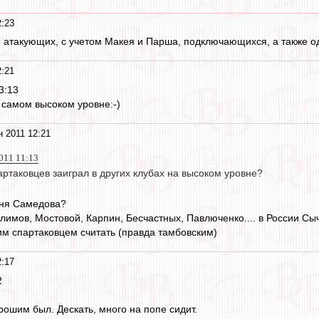
2:23
-6 атакующих, с учетом Макея и Парша, подключающихся, а также од
2:21
3:13
 самом высоком уровне:-)
н 2011 12:21
011 11:13
артаковцев заиграл в других клубах на высоком уровне?
вня Самедова?
мов, Мостовой, Карпин, Бесчастных, Павлюченко.... в России Сычев
м спартаковцем считать (правда тамбовским)
2:17
2
рошим был. Дескать, много на попе сидит.