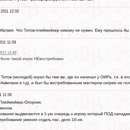
 2011 12:02
 Матвея. Что Титов-плеймейкер никому не нужен. Ему пришлось бы и
011 11:59
2011 12:49
боле такой игрок НЕвостребован
итов (молодой) играл бы там же, где он начинал у ОИРа, т.е. в оп
Аквилани и т.д), и был бы востребованным мастером скорее не голе
1 11:58
-Плеймейкер-Опорник.
звоном.
ебования выдвигаются в 1-ую очередь к игроку который ПОД напада
требование умения отдать пас, дело 10-ое.