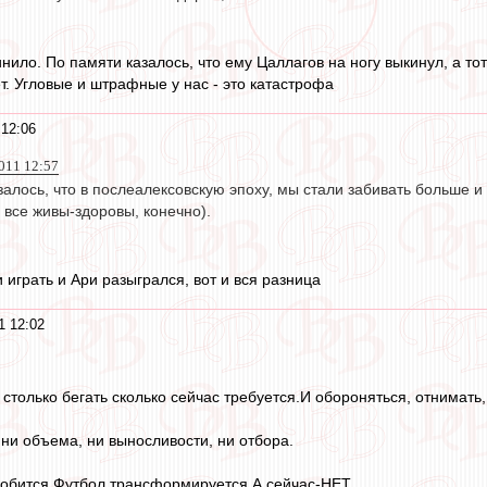
нило. По памяти казалось, что ему Цаллагов на ногу выкинул, а тот
т. Угловые и штрафные у нас - это катастрофа
 12:06
011 12:57
алось, что в послеалексовскую эпоху, мы стали забивать больше и 
а все живы-здоровы, конечно).
играть и Ари разыгрался, вот и вся разница
1 12:02
т столько бегать сколько сейчас требуется.И обороняться, отнимать,
 ни объема, ни выносливости, ни отбора.
обится.Футбол трансформируется.А сейчас-НЕТ.