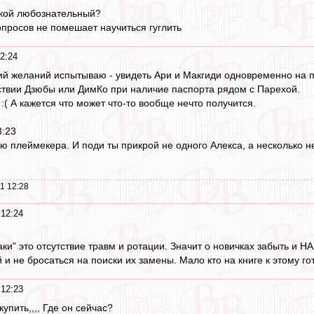
такой любознательный?
опросов не помешает научиться гуглить
2:24
й желаний испытываю - увидеть Ари и Макгиди одновременно на 
ствии Дзюбы или ДимКо при наличие паспорта рядом с Парехой.
:( А кажется что может что-то вообще нечто получится.
3:23
ю плеймекера. И поди ты прикрой не одного Алекса, а несколько н
1 12:28
 12:24
ки" это отсутствие травм и ротации. Значит о новичках забыть и 
и не бросаться на поиски их замены. Мало кто на книге к этому го
 12:23
упить,,,, Где он сейчас?