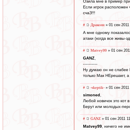
Озила мне в пример прив
Если игрок расположен 
счаЗ!!!
#
Драконн
» 01 сен 2011
А мне одному показалось
атаки (когда все живы-зд
#
Matvey99
» 01 сен 201
GANZ
,
----------
Ну думаю он не слабее 
только Мак НЕрешает, а 
#
-skeptik-
» 01 сен 2011
simoned
,
Любой новичок это кот 
Берут или молодых-персп
#
GANZ
» 01 сен 2011 1
Matvey99
, ничего не и