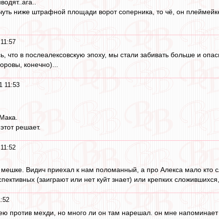
одят..ага..
чуть ниже штрафной площади ворот соперника, то чё, он плеймей
 11:57
, что в послеалексовскую эпоху, мы стали забивать больше и опасн
оровы, конечно)...
1 11:53
Мака.
этот решает.
 11:52
в мешке. Видич приехал к нам поломанный, а про Алекса мало кто 
ективных (заиграют или нет куйт знает) или крепких сложившихся,
1:52
мею против мехди, но много ли он там нарешал. он мне напоминает