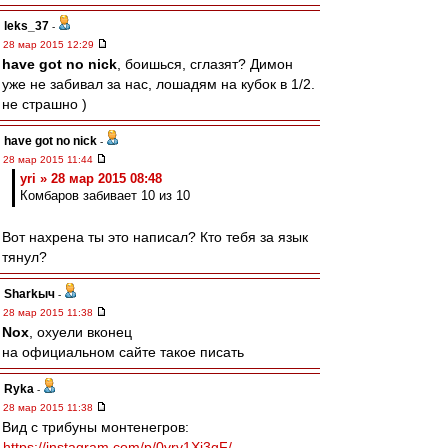
leks_37
-
28 мар 2015 12:29
have got no nick
, боишься, сглазят? Димон
уже не забивал за нас, лошадям на кубок в 1/2.
не страшно )
have got no nick
-
28 мар 2015 11:44
yri » 28 мар 2015 08:48
Комбаров забивает 10 из 10
Вот нахрена ты это написал? Кто тебя за язык
тянул?
Sharkыч
-
28 мар 2015 11:38
Nox
, охуели вконец
на официальном сайте такое писать
Ryka
-
28 мар 2015 11:38
Вид с трибуны монтенегров:
https://instagram.com/p/0vrv1Xj3gF/