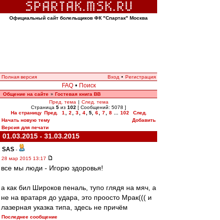
Официальный сайт болельщиков ФК "Спартак" Москва
Полная версия
Вход
•
Регистрация
FAQ
•
Поиск
Общение на сайте
Гостевая книга ВВ
»
Пред. тема
|
След. тема
Страница
5
из
102
[ Сообщений: 5078 ]
На страницу
Пред.
1
,
2
,
3
,
4
,
5
,
6
,
7
,
8
...
102
След.
Начать новую тему
Добавить
Версия для печати
01.03.2015 - 31.03.2015
SAS
-
28 мар 2015 13:17
все мы люди - Игорю здоровья!
а как бил Широков пеналь, тупо глядя на мяч, а
не на вратаря до удара, это проосто Мрак((( и
лазерная указка типа, здесь не причём
Последнее сообщение