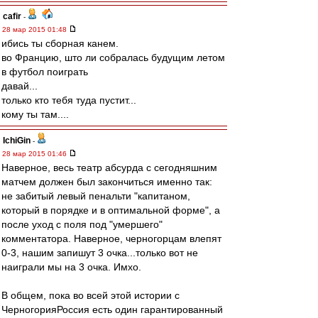
cafir
-
28 мар 2015 01:48
ибись ты сборная канем.
во Францию, што ли собралась будущим летом
в футбол поиграть
давай...
только кто тебя туда пустит...
кому ты там....
IchiGin
-
28 мар 2015 01:46
Наверное, весь театр абсурда с сегодняшним
матчем должен был закончиться именно так:
не забитый левый пенальти "капитаном,
который в порядке и в оптимальной форме", а
после уход с поля под "умершего"
комментатора. Наверное, черногорцам влепят
0-3, нашим запишут 3 очка...только вот не
наиграли мы на 3 очка. Имхо.
В общем, пока во всей этой истории с
ЧерногорияРоссия есть один гарантированный