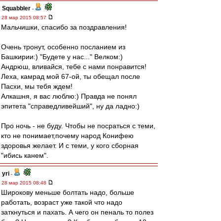
Squabbler
-
28 мар 2015 08:57
Мальчишки, спасибо за поздравления!
Очень тронут, особенно посланием из
Башкирии:) "Будете у нас..." Велком:)
Андрюш, вливайся, тебе с нами понравится!
Леха, камрад мой 67-ой, ты обещал после
Пасхи, мы тебя ждем!
Алкашня, я вас люблю:) Правда не понял
эпитета "справедливейший", ну да ладно:)
Про ночь - не буду. Чтобы не посраться с теми,
кто не понимает,почему народ Конифею
здоровья желает. И с теми, у кого сборная
"ибись канем".
yri
-
28 мар 2015 08:48
Широкову меньше болтать надо, больше
работать, возраст уже такой что надо
заткнуться и пахать. А чего он пеналь то полез