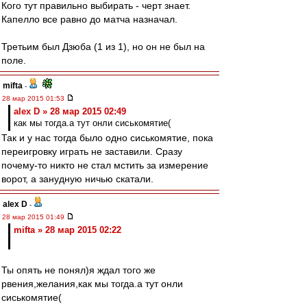
Кого тут правильно выбирать - черт знает.
Капелло все равно до матча назначал.
Третьим был Дзюба (1 из 1), но он не был на
поле.
mifta
-
28 мар 2015 01:53
alex D » 28 мар 2015 02:49
как мы тогда.а тут онли сиськомятие(
Так и у нас тогда было одно сиськомятие, пока
переигровку играть не заставили. Сразу
почему-то никто не стал мстить за измерение
ворот, а занудную ничью скатали.
alex D
-
28 мар 2015 01:49
mifta » 28 мар 2015 02:22
Ты опять не понял)я ждал того же
рвения,желания,как мы тогда.а тут онли
сиськомятие(