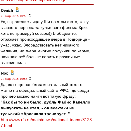
Denich
-
28 мар 2015 10:58
Ух, выражение лица у Ши на этом фото, как у
главного персонажа культового фильма Крик,
хоть не гримируй совсем)) В общем-то,
отражает происходившее вчера в Подгорице -
ужас, ужас. Злорадствовать нет никакого
желания, но вчера многие получили по карме,
начинаю всё больше верить в различные
высшие силы...
Nox
-
28 мар 2015 10:56
Да, вот еще нашёл замечательный текст о
матче на официальный сайте РФС, где среди
прочего можно найти вот такую фразу:
"Как бы то ни было, дубль Фабио Капелло
выпускать не стал, - он все-таки не
тульский «Арсенал» тренирует. "
http://www.rfs.ru/main/news/national_teams/8128
7.html