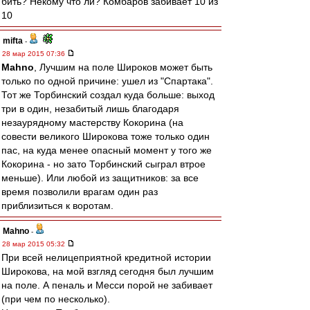
бить? Некому что ли? Комбаров забивает 10 из
10
mifta
-
28 мар 2015 07:36
Mahno
, Лучшим на поле Широков может быть
только по одной причине: ушел из "Спартака".
Тот же Торбинский создал куда больше: выход
три в один, незабитый лишь благодаря
незаурядному мастерству Кокорина (на
совести великого Широкова тоже только один
пас, на куда менее опасный момент у того же
Кокорина - но зато Торбинский сыграл втрое
меньше). Или любой из защитников: за все
время позволили врагам один раз
приблизиться к воротам.
Mahno
-
28 мар 2015 05:32
При всей нелицеприятной кредитной истории
Широкова, на мой взгляд сегодня был лучшим
на поле. А пеналь и Месси порой не забивает
(при чем по несколько).