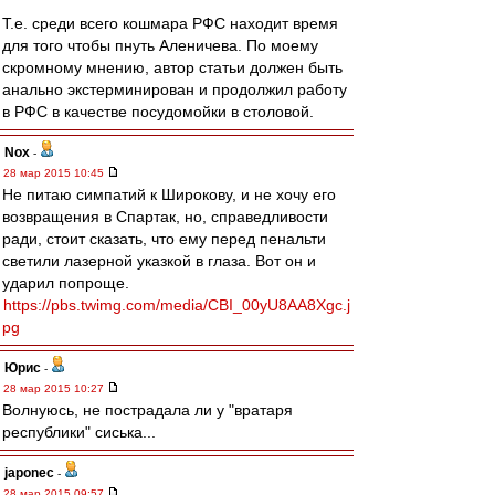
Т.е. среди всего кошмара РФС находит время
для того чтобы пнуть Аленичева. По моему
скромному мнению, автор статьи должен быть
анально экстерминирован и продолжил работу
в РФС в качестве посудомойки в столовой.
Nox
-
28 мар 2015 10:45
Не питаю симпатий к Широкову, и не хочу его
возвращения в Спартак, но, справедливости
ради, стоит сказать, что ему перед пенальти
светили лазерной указкой в глаза. Вот он и
ударил попроще.
https://pbs.twimg.com/media/CBI_00yU8AA8Xgc.j
pg
Юрис
-
28 мар 2015 10:27
Волнуюсь, не пострадала ли у "вратаря
республики" сиська...
japonec
-
28 мар 2015 09:57