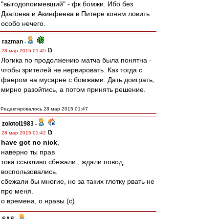
"выгодопоимевший" - фк бомжи. Ибо без
Дзагоева и Акинфеева в Питере коням ловить
особо нечего.
razman
-
28 мар 2015 01:45
Логика по продолжению матча была понятна -
чтобы зрителей не нервировать. Как тогда с
фаером на мусарне с бомжами. Дать доиграть,
мирно разойтись, а потом принять решение.
Редактировалось 28 мар 2015 01:47
zolotoi1983
-
28 мар 2015 01:42
have got no nick
,
наверно ты прав
тока ссыкливо сбежали , ждали повод,
воспользовались.
сбежали бы многие, но за таких глотку рвать не
про меня.
о времена, о нравы (с)