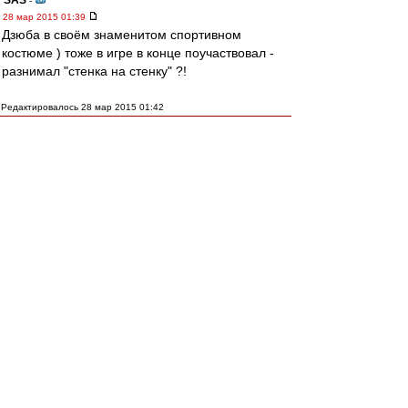
SAS
-
28 мар 2015 01:39
Дзюба в своём знаменитом спортивном
костюме ) тоже в игре в конце поучаствовал -
разнимал "стенка на стенку" ?!
Редактировалось 28 мар 2015 01:42
Черный плащ
-
28 мар 2015 01:35
Дзюба, наверное, сейчас думает, что лучше бы
в машине остался и никуда не полетел.
cafir
-
28 мар 2015 01:31
у акинфеева сотрясение мозга, говорят, было
диагностировано, и, диагностирован, говорят,
ожёг шеи.
пусть ему поможет мчс
Myac
-
28 мар 2015 01:31
Говорят (с), в ДимКо нож прилетел...