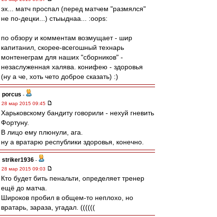
эх... матч проспал (перед матчем "размялся"
не по-децки...) стыыднаа... :oops:
по обзору и комментам возмущает - шир
капитанил, скорее-всегошный технарь
монтенеграм для наших "сборников" -
незаслуженная халява. конифею - здоровья
(ну а че, хоть чето доброе сказать) :)
porcus
-
28 мар 2015 09:45
Харьковскому бандиту говорили - нехуй гневить
Фортуну.
В лицо ему плюнули, ага.
ну а вратарю республики здоровья, конечно.
striker1936
-
28 мар 2015 09:03
Кто будет бить пенальти, определяет тренер
ещё до матча.
Широков пробил в общем-то неплохо, но
вратарь, зараза, угадал. ((((((