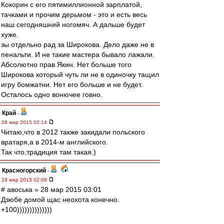
Кокорин с его пятимиллионной зарплатой,
тачками и прочим дерьмом - это и есть весь
наш сегодняшний ногомяч. А дальше будет
хуже.
зы отдельно рад за Широкова. Дело даже не в
пенальти. И не такие мастера бывало лажали.
Абсолютно прав Якин. Нет больше того
Широкова который чуть ли не в одиночку тащил
игру бомжатни. Нет его больше и не будет.
Осталось одно вонючее говно.
Край
-
28 мар 2015 02:14
Читаю,что в 2012 также закидали польского
вратаря,а в 2014-м английского.
Так что,традиция там такая.)
Красногорский
-
28 мар 2015 02:08
# авоська » 28 мар 2015 03:01
Дзюбе домой щас неохота конечно.
+100))))))))))))))