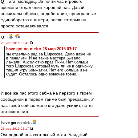
Q_
, ага, молодец. За почти час игрового
времени отдал один хороший пас. Давай
посчитаем обрезы, недобегания, проигранные
единоборства и потери, после которых он
просто останавливался.
Q_
-
28 мар 2015 02:41
have got no nick » 28 мар 2015 03:17
зы отдельно рад за Широкова. Дело даже не
в пенальти. И не такие мастера бывало
лажали. Абсолютно прав Якин. Нет больше
того Широкова который чуть ли не в одиночку
тащил игру бомжатни. Нет его больше и не
будет. Осталось одно вонючее говно.
И всё же пас этого сабжа на первого в твоём
сообщении в первом тайме был прекрасен. У
нас такой сейчас мало кто даже увидит, не то
что исполнить.
have got no nick
-
28 мар 2015 02:17
Очередной показательный матч. Блядский