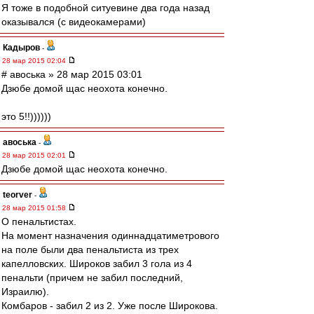
Я тоже в подобной ситуевине два года назад
оказывался (с видеокамерами)
Кадыров
-
28 мар 2015 02:04
# авоська » 28 мар 2015 03:01
Дзюбе домой щас неохота конечно.
это 5!!))))))
авоська
-
28 мар 2015 02:01
Дзюбе домой щас неохота конечно.
teorver
-
28 мар 2015 01:58
О пенальтистах.
На момент назначения одиннадцатиметрового
на поле были два пенальтиста из трех
капелловских. Широков забил 3 гола из 4
пенальти (причем не забил последний,
Израилю).
Комбаров - забил 2 из 2. Уже после Широкова.