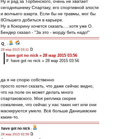
Ну и рад за Торбинского, очень не хватает
сегодняшнему Спартаку, его спортивной злости
и волчьего азарта. Если бы не травмы, мог бы
бОльшего добиться в карьере.
Ну а Кокорину хочется сказать.....хотя уже О.
Бендер сказал - "За это - морду бить надо!"
Q_
-
28 мар 2015 03:11
have got no nick » 28 мар 2015 03:56
# have got no nick » 28 мар 2015 03:56
да я не спорю собственно
просто хотел сказать, что даже сейчас видно,
что на поле он может делать много
спартаковского. Моя реплика скорее
сожаление, что сейчас у нас таких нет или они
маскируются умело. Всё больше Данишевские
какие-то.
have got no nick
-
28 мар 2015 02:56