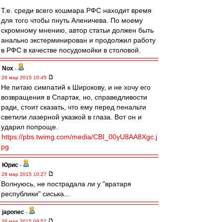
Т.е. среди всего кошмара РФС находит время
для того чтобы пнуть Аленичева. По моему
скромному мнению, автор статьи должен быть
анально экстерминирован и продолжил работу
в РФС в качестве посудомойки в столовой.
Nox
-
28 мар 2015 10:45
Не питаю симпатий к Широкову, и не хочу его
возвращения в Спартак, но, справедливости
ради, стоит сказать, что ему перед пенальти
светили лазерной указкой в глаза. Вот он и
ударил попроще.
https://pbs.twimg.com/media/CBI_00yU8AA8Xgc.j
pg
Юрис
-
28 мар 2015 10:27
Волнуюсь, не пострадала ли у "вратаря
республики" сиська...
japonec
-
28 мар 2015 09:57