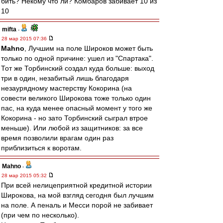
бить? Некому что ли? Комбаров забивает 10 из
10
mifta
-
28 мар 2015 07:36
Mahno
, Лучшим на поле Широков может быть
только по одной причине: ушел из "Спартака".
Тот же Торбинский создал куда больше: выход
три в один, незабитый лишь благодаря
незаурядному мастерству Кокорина (на
совести великого Широкова тоже только один
пас, на куда менее опасный момент у того же
Кокорина - но зато Торбинский сыграл втрое
меньше). Или любой из защитников: за все
время позволили врагам один раз
приблизиться к воротам.
Mahno
-
28 мар 2015 05:32
При всей нелицеприятной кредитной истории
Широкова, на мой взгляд сегодня был лучшим
на поле. А пеналь и Месси порой не забивает
(при чем по несколько).