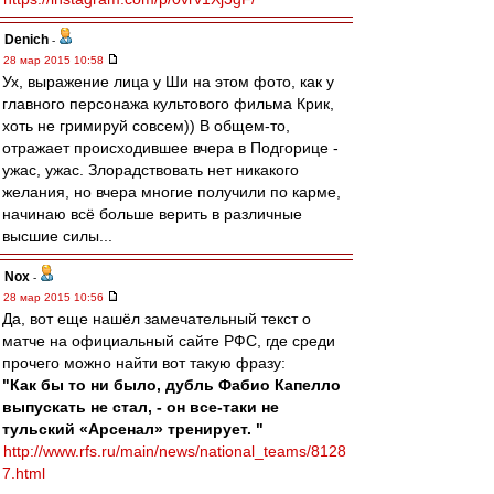
Denich
-
28 мар 2015 10:58
Ух, выражение лица у Ши на этом фото, как у
главного персонажа культового фильма Крик,
хоть не гримируй совсем)) В общем-то,
отражает происходившее вчера в Подгорице -
ужас, ужас. Злорадствовать нет никакого
желания, но вчера многие получили по карме,
начинаю всё больше верить в различные
высшие силы...
Nox
-
28 мар 2015 10:56
Да, вот еще нашёл замечательный текст о
матче на официальный сайте РФС, где среди
прочего можно найти вот такую фразу:
"Как бы то ни было, дубль Фабио Капелло
выпускать не стал, - он все-таки не
тульский «Арсенал» тренирует. "
http://www.rfs.ru/main/news/national_teams/8128
7.html