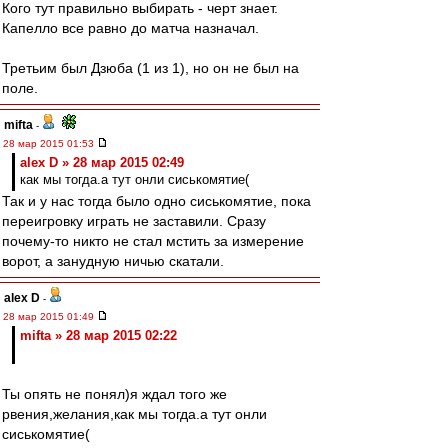
Кого тут правильно выбирать - черт знает.
Капелло все равно до матча назначал.
Третьим был Дзюба (1 из 1), но он не был на
поле.
mifta
-
28 мар 2015 01:53
alex D » 28 мар 2015 02:49
как мы тогда.а тут онли сиськомятие(
Так и у нас тогда было одно сиськомятие, пока
переигровку играть не заставили. Сразу
почему-то никто не стал мстить за измерение
ворот, а занудную ничью скатали.
alex D
-
28 мар 2015 01:49
mifta » 28 мар 2015 02:22
Ты опять не понял)я ждал того же
рвения,желания,как мы тогда.а тут онли
сиськомятие(