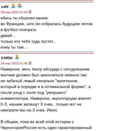
cafir
-
28 мар 2015 01:48
ибись ты сборная канем.
во Францию, што ли собралась будущим летом
в футбол поиграть
давай...
только кто тебя туда пустит...
кому ты там....
IchiGin
-
28 мар 2015 01:46
Наверное, весь театр абсурда с сегодняшним
матчем должен был закончиться именно так:
не забитый левый пенальти "капитаном,
который в порядке и в оптимальной форме", а
после уход с поля под "умершего"
комментатора. Наверное, черногорцам влепят
0-3, нашим запишут 3 очка...только вот не
наиграли мы на 3 очка. Имхо.
В общем, пока во всей этой истории с
ЧерногорияРоссия есть один гарантированный