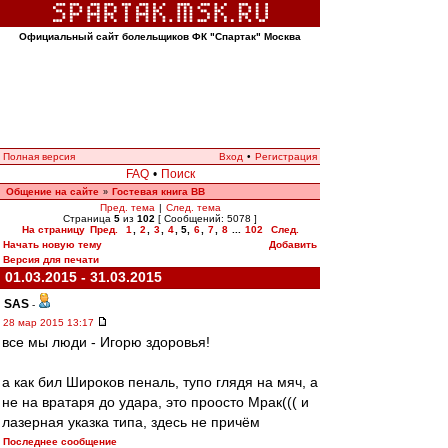
Официальный сайт болельщиков ФК "Спартак" Москва
Полная версия
Вход
•
Регистрация
FAQ
•
Поиск
Общение на сайте
Гостевая книга ВВ
»
Пред. тема
|
След. тема
Страница
5
из
102
[ Сообщений: 5078 ]
На страницу
Пред.
1
,
2
,
3
,
4
,
5
,
6
,
7
,
8
...
102
След.
Начать новую тему
Добавить
Версия для печати
01.03.2015 - 31.03.2015
SAS
-
28 мар 2015 13:17
все мы люди - Игорю здоровья!
а как бил Широков пеналь, тупо глядя на мяч, а
не на вратаря до удара, это проосто Мрак((( и
лазерная указка типа, здесь не причём
Последнее сообщение