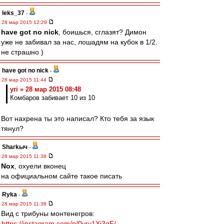
leks_37
-
28 мар 2015 12:29
have got no nick
, боишься, сглазят? Димон
уже не забивал за нас, лошадям на кубок в 1/2.
не страшно )
have got no nick
-
28 мар 2015 11:44
yri » 28 мар 2015 08:48
Комбаров забивает 10 из 10
Вот нахрена ты это написал? Кто тебя за язык
тянул?
Sharkыч
-
28 мар 2015 11:38
Nox
, охуели вконец
на официальном сайте такое писать
Ryka
-
28 мар 2015 11:38
Вид с трибуны монтенегров:
https://instagram.com/p/0vrv1Xj3gF/