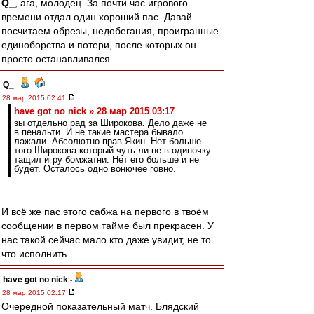
Q_
, ага, молодец. За почти час игрового
времени отдал один хороший пас. Давай
посчитаем обрезы, недобегания, проигранные
единоборства и потери, после которых он
просто останавливался.
Q_
-
28 мар 2015 02:41
have got no nick » 28 мар 2015 03:17
зы отдельно рад за Широкова. Дело даже не
в пенальти. И не такие мастера бывало
лажали. Абсолютно прав Якин. Нет больше
того Широкова который чуть ли не в одиночку
тащил игру бомжатни. Нет его больше и не
будет. Осталось одно вонючее говно.
И всё же пас этого сабжа на первого в твоём
сообщении в первом тайме был прекрасен. У
нас такой сейчас мало кто даже увидит, не то
что исполнить.
have got no nick
-
28 мар 2015 02:17
Очередной показательный матч. Блядский