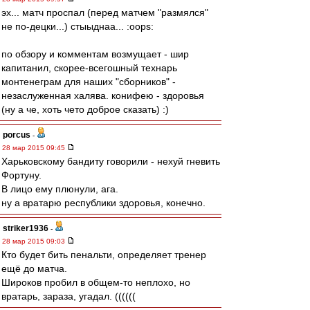
эх... матч проспал (перед матчем "размялся"
не по-децки...) стыыднаа... :oops:
по обзору и комментам возмущает - шир
капитанил, скорее-всегошный технарь
монтенеграм для наших "сборников" -
незаслуженная халява. конифею - здоровья
(ну а че, хоть чето доброе сказать) :)
porcus
-
28 мар 2015 09:45
Харьковскому бандиту говорили - нехуй гневить
Фортуну.
В лицо ему плюнули, ага.
ну а вратарю республики здоровья, конечно.
striker1936
-
28 мар 2015 09:03
Кто будет бить пенальти, определяет тренер
ещё до матча.
Широков пробил в общем-то неплохо, но
вратарь, зараза, угадал. ((((((