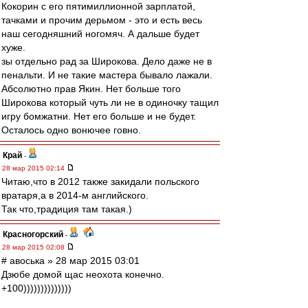
Кокорин с его пятимиллионной зарплатой,
тачками и прочим дерьмом - это и есть весь
наш сегодняшний ногомяч. А дальше будет
хуже.
зы отдельно рад за Широкова. Дело даже не в
пенальти. И не такие мастера бывало лажали.
Абсолютно прав Якин. Нет больше того
Широкова который чуть ли не в одиночку тащил
игру бомжатни. Нет его больше и не будет.
Осталось одно вонючее говно.
Край
-
28 мар 2015 02:14
Читаю,что в 2012 также закидали польского
вратаря,а в 2014-м английского.
Так что,традиция там такая.)
Красногорский
-
28 мар 2015 02:08
# авоська » 28 мар 2015 03:01
Дзюбе домой щас неохота конечно.
+100))))))))))))))