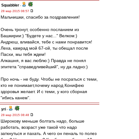
Squabbler
-
28 мар 2015 08:57
Мальчишки, спасибо за поздравления!
Очень тронут, особенно посланием из
Башкирии:) "Будете у нас..." Велком:)
Андрюш, вливайся, тебе с нами понравится!
Леха, камрад мой 67-ой, ты обещал после
Пасхи, мы тебя ждем!
Алкашня, я вас люблю:) Правда не понял
эпитета "справедливейший", ну да ладно:)
Про ночь - не буду. Чтобы не посраться с теми,
кто не понимает,почему народ Конифею
здоровья желает. И с теми, у кого сборная
"ибись канем".
yri
-
28 мар 2015 08:48
Широкову меньше болтать надо, больше
работать, возраст уже такой что надо
заткнуться и пахать. А чего он пеналь то полез