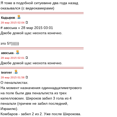
Я тоже в подобной ситуевине два года назад
оказывался (с видеокамерами)
Кадыров
-
28 мар 2015 02:04
# авоська » 28 мар 2015 03:01
Дзюбе домой щас неохота конечно.
это 5!!))))))
авоська
-
28 мар 2015 02:01
Дзюбе домой щас неохота конечно.
teorver
-
28 мар 2015 01:58
О пенальтистах.
На момент назначения одиннадцатиметрового
на поле были два пенальтиста из трех
капелловских. Широков забил 3 гола из 4
пенальти (причем не забил последний,
Израилю).
Комбаров - забил 2 из 2. Уже после Широкова.