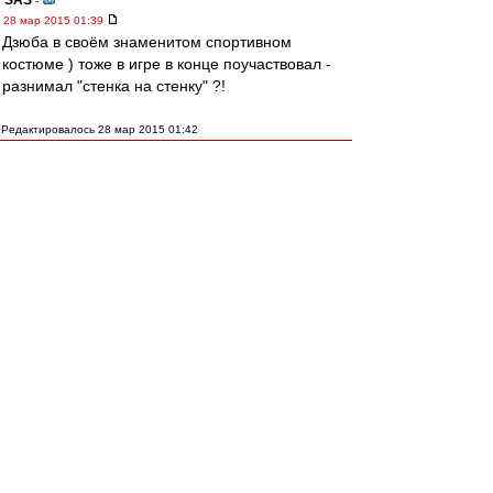
SAS
-
28 мар 2015 01:39
Дзюба в своём знаменитом спортивном
костюме ) тоже в игре в конце поучаствовал -
разнимал "стенка на стенку" ?!
Редактировалось 28 мар 2015 01:42
Черный плащ
-
28 мар 2015 01:35
Дзюба, наверное, сейчас думает, что лучше бы
в машине остался и никуда не полетел.
cafir
-
28 мар 2015 01:31
у акинфеева сотрясение мозга, говорят, было
диагностировано, и, диагностирован, говорят,
ожёг шеи.
пусть ему поможет мчс
Myac
-
28 мар 2015 01:31
Говорят (с), в ДимКо нож прилетел...