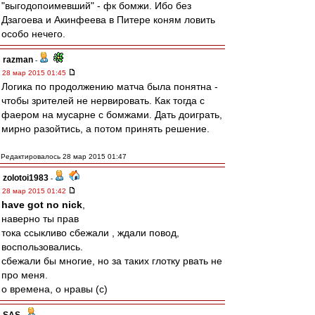
"выгодопоимевший" - фк бомжи. Ибо без
Дзагоева и Акинфеева в Питере коням ловить
особо нечего.
razman
-
28 мар 2015 01:45
Логика по продолжению матча была понятна -
чтобы зрителей не нервировать. Как тогда с
фаером на мусарне с бомжами. Дать доиграть,
мирно разойтись, а потом принять решение.
Редактировалось 28 мар 2015 01:47
zolotoi1983
-
28 мар 2015 01:42
have got no nick
,
наверно ты прав
тока ссыкливо сбежали , ждали повод,
воспользовались.
сбежали бы многие, но за таких глотку рвать не
про меня.
о времена, о нравы (с)