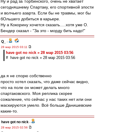
Ну и рад за Торбинского, очень не хватает
сегодняшнему Спартаку, его спортивной злости
и волчьего азарта. Если бы не травмы, мог бы
бОльшего добиться в карьере.
Ну а Кокорину хочется сказать.....хотя уже О.
Бендер сказал - "За это - морду бить надо!"
Q_
-
28 мар 2015 03:11
have got no nick » 28 мар 2015 03:56
# have got no nick » 28 мар 2015 03:56
да я не спорю собственно
просто хотел сказать, что даже сейчас видно,
что на поле он может делать много
спартаковского. Моя реплика скорее
сожаление, что сейчас у нас таких нет или они
маскируются умело. Всё больше Данишевские
какие-то.
have got no nick
-
28 мар 2015 02:56