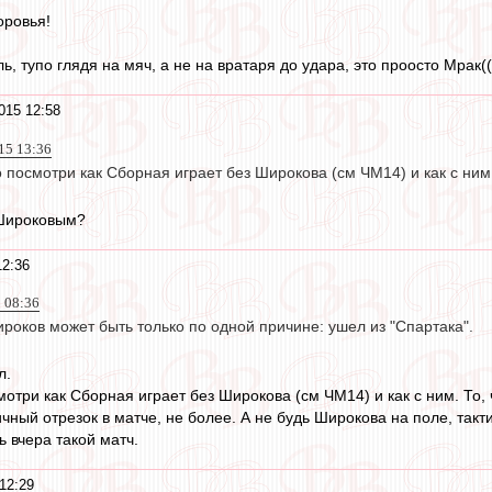
оровья!
ь, тупо глядя на мяч, а не на вратаря до удара, это проосто Мрак((
015 12:58
15 13:36
о посмотри как Сборная играет без Широкова (см ЧМ14) и как с ним
 Широковым?
12:36
5 08:36
роков может быть только по одной причине: ушел из "Спартака".
л.
мотри как Сборная играет без Широкова (см ЧМ14) и как с ним. То,
ичный отрезок в матче, не более. А не будь Широкова на поле, такт
 вчера такой матч.
12:29