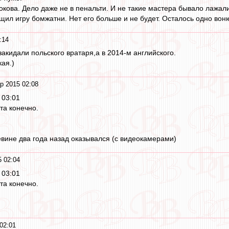
окова. Дело даже не в пенальти. И не такие мастера бывало лажал
ащил игру бомжатни. Нет его больше и не будет. Осталось одно вон
:14
закидали польского вратаря,а в 2014-м английского.
кая.)
р 2015 02:08
 03:01
та конечно.
евине два года назад оказывался (с видеокамерами)
 02:04
 03:01
та конечно.
02:01