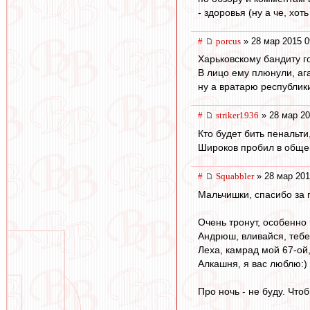
- здоровья (ну а че, хоть
#
porcus
» 28 мар 2015 0
Харьковскому бандиту го
В лицо ему плюнули, ага
ну а вратарю республики
#
striker1936
» 28 мар 20
Кто будет бить пенальт
Широков пробил в общем-
#
Squabbler
» 28 мар 201
Мальчишки, спасибо за 
Очень тронут, особенно 
Андрюш, вливайся, тебе
Леха, камрад мой 67-ой
Алкашня, я вас люблю:)
Про ночь - не буду. Что