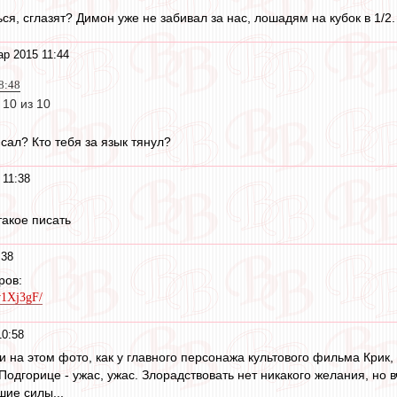
ься, сглазят? Димон уже не забивал за нас, лошадям на кубок в 1/2.
ар 2015 11:44
08:48
10 из 10
сал? Кто тебя за язык тянул?
 11:38
акое писать
:38
ров:
v1Xj3gF/
10:58
 на этом фото, как у главного персонажа культового фильма Крик,
Подгорице - ужас, ужас. Злорадствовать нет никакого желания, но
шие силы...