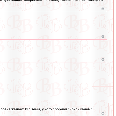
овья желает. И с теми, у кого сборная "ибись канем".