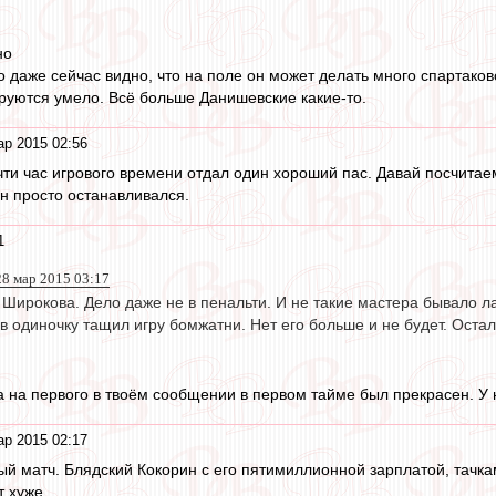
но
то даже сейчас видно, что на поле он может делать много спартаков
ируются умело. Всё больше Данишевские какие-то.
ар 2015 02:56
очти час игрового времени отдал один хороший пас. Давай посчита
он просто останавливался.
1
 28 мар 2015 03:17
 Широкова. Дело даже не в пенальти. И не такие мастера бывало 
 в одиночку тащил игру бомжатни. Нет его больше и не будет. Оста
а на первого в твоём сообщении в первом тайме был прекрасен. У н
ар 2015 02:17
й матч. Блядский Кокорин с его пятимиллионной зарплатой, тачка
т хуже.