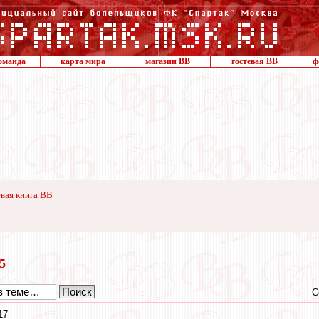
оманда
карта мира
магазин ВВ
гостевая ВВ
ф
вая книга ВВ
15
С
17