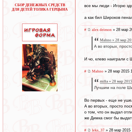
СБОР ДЕНЕЖНЫХ СРЕДСТВ
все мы люди - Игорю зд
ДЛЯ ДЕТЕЙ ТОЛИКА ГЕРЦЫНА
а как бил Широков пенал
#
alex deimon
» 28 мар 2
Mahno » 28 мар 20
А во вторых, прост
И чо, клево наиграли с
#
Mahno
» 28 мар 2015 
mifta » 28 мар 201
Лучшим на поле Ши
Во первых - еще не уше
А во вторых, просто пос
о том, что он выдал отл
же Димка смог бы выдать
#
leks_37
» 28 мар 2015 