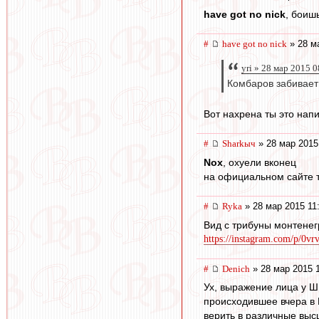
have got no nick
, боиш
#
have got no nick
» 28 м
yri » 28 мар 2015 
Комбаров забивает 
Вот нахрена ты это напи
#
Sharkыч
» 28 мар 2015
Nox
, охуели вконец
на официальном сайте т
#
Ryka
» 28 мар 2015 11
Вид с трибуны монтенег
https://instagram.com/p/0vr
#
Denich
» 28 мар 2015 
Ух, выражение лица у Ши
происходившее вчера в 
верить в различные выс