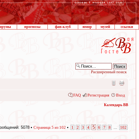
орумы
прогнозы
фан-клуб
юмор
музей
ссылки
Расширенный поиск
FAQ
Регистрация
Вход
Календарь ВВ
5
ообщений: 5078 •
Страница
5
из
102
•
1
2
3
4
6
7
8
...
102