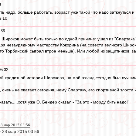
8
 надо, больше работать, возраст уже такой что надо заткнуться и 
з 10
:36
 Широков может быть только по одной причине: ушел из "Спартака".
ря незаурядному мастерству Кокорина (на совести великого Широк
ато Торбинский сыграл втрое меньше). Или любой из защитников: з
05:32
й кредитной истории Широкова, на мой взгляд сегодня был лучшим
, очень не хватает сегодняшнему Спартаку, его спортивной злости 
азать.....хотя уже О. Бендер сказал - "За это - морду бить надо!"
1
 28 мар 2015 03:56
» 28 мар 2015 03:56