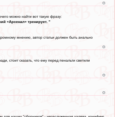
очего можно найти вот такую фразу:
кий «Арсенал» тренирует. "
скромному мнению, автор статьи должен быть анально
ади, стоит сказать, что ему перед пенальти светили
м для наших "сборников" - незаслуженная халява. конифею