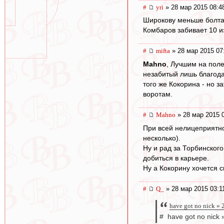
#
yri
» 28 мар 2015 08:4
Широкову меньше болтать
Комбаров забивает 10 и
#
mifta
» 28 мар 2015 07
Mahno
, Лучшим на поле
незабитый лишь благода
того же Кокорина - но з
воротам.
#
Mahno
» 28 мар 2015 
При всей нелицеприятно
несколько).
Ну и рад за Торбинского
добиться в карьере.
Ну а Кокорину хочется ск
#
Q_
» 28 мар 2015 03:1
have got no nick »
# have got no nick 