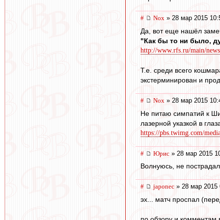
#
Nox
» 28 мар 2015 10:
Да, вот еще нашёл заме
"Как бы то ни было, д
http://www.rfs.ru/main/new
Т.е. среди всего кошма
экстерминирован и прод
#
Nox
» 28 мар 2015 10:
Не питаю симпатий к Шир
лазерной указкой в глаз
https://pbs.twimg.com/me
#
Юрис
» 28 мар 2015 1
Волнуюсь, не пострадала
#
japonec
» 28 мар 2015 
эх... матч проспал (пере
по обзору и комментам 