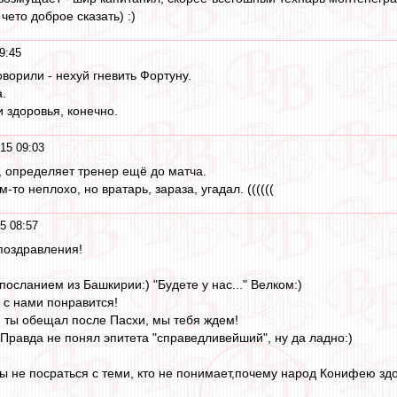
 чето доброе сказать) :)
9:45
ворили - нехуй гневить Фортуну.
.
 здоровья, конечно.
15 09:03
и, определяет тренер ещё до матча.
то неплохо, но вратарь, зараза, угадал. ((((((
5 08:57
поздравления!
посланием из Башкирии:) "Будете у нас..." Велком:)
 с нами понравится!
, ты обещал после Пасхи, мы тебя ждем!
 Правда не понял эпитета "справедливейший", ну да ладно:)
бы не посраться с теми, кто не понимает,почему народ Конифею здор