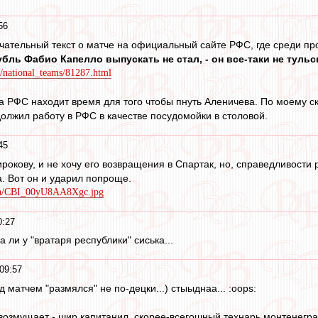
56
чательный текст о матче на официальный сайте РФС, где среди пр
убль Фабио Капелло выпускать не стал, - он все-таки не тульс
s/national_teams/81287.html
ра РФС находит время для того чтобы пнуть Аленичева. По моему 
олжил работу в РФС в качестве посудомойки в столовой.
45
окову, и не хочу его возвращения в Спартак, но, справедливости р
а. Вот он и ударил попроще.
dia/CBI_00yU8AA8Xgc.jpg
0:27
 ли у "вратаря республики" сиська...
09:57
д матчем "размялся" не по-децки...) стыыднаа... :oops:
возмущает - шир капитанил, скорее-всегошный технарь монтенегра