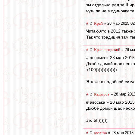
зы отдельно рад за Шир
чуть ли не в одиночку т
#
Край
» 28 мар 2015 02
Читаю,что в 2012 также 
Так что,традиция там та
#
Красногорский
» 28 ма
# авоська » 28 мар 2015
Дзюбе домой щас неохо
+100))))))))))))))
Я тоже в подобной ситу
#
Кадыров
» 28 мар 2015
# авоська » 28 мар 2015
Дзюбе домой щас неохо
это 5!!))))))
#
авоська
» 28 мар 2015 