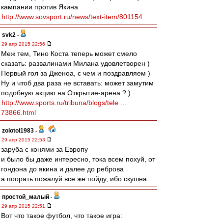
кампании против Якина
http://www.sovsport.ru/news/text-item/801154
svk2
-
29 апр 2015 22:56
Меж тем, Тино Коста теперь может смело
сказать: развалинами Милана удовлетворен )
Первый гол за Дженоа, с чем и поздравляем )
Ну и чтоб два раза не вставать: может замутим
подобную акцию на Открытие-арена ? )
http://www.sports.ru/tribuna/blogs/tele ...
73866.html
zolotoi1983
-
29 апр 2015 22:53
заруба с конями за Европу
и было бы даже интересно, тока всем похуй, от
гондона до якина и далее до реброва
а поорать пожалуй все же пойду, ибо скушна...
простой_малый
-
29 апр 2015 22:51
Вот что такое футбол, что такое игра: