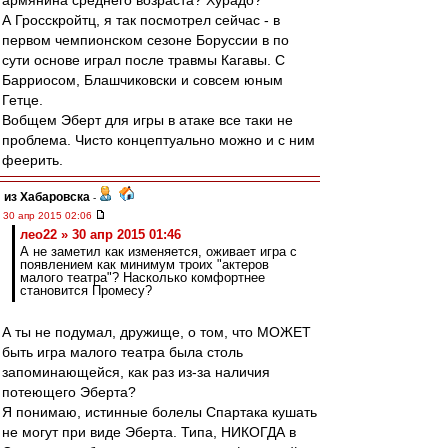
армянина среднего возраста? Хурадо?
А Гросскройтц, я так посмотрел сейчас - в
первом чемпионском сезоне Боруссии в по
сути основе играл после травмы Кагавы. С
Барриосом, Блашчиковски и совсем юным
Гетце.
Вобщем Эберт для игры в атаке все таки не
проблема. Чисто концептуально можно и с ним
феерить.
из Хабаровска
-
30 апр 2015 02:06
лео22 » 30 апр 2015 01:46
А не заметил как изменяется, оживает игра с
появлением как минимум троих "актеров
малого театра"? Насколько комфортнее
становится Промесу?
А ты не подумал, дружище, о том, что МОЖЕТ
быть игра малого театра была столь
запоминающейся, как раз из-за наличия
потеющего Эберта?
Я понимаю, истинные болелы Спартака кушать
не могут при виде Эберта. Типа, НИКОГДА в