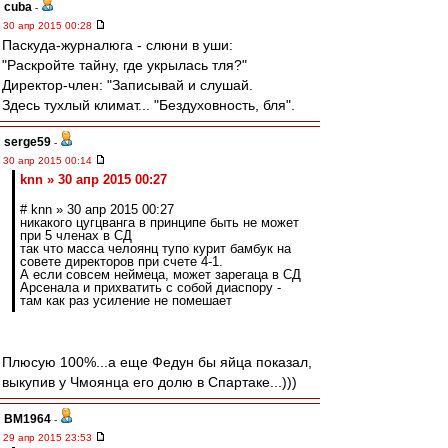
cuba
-
30 апр 2015 00:28
Паскуда-журналюга - слюни в уши:
"Раскройте тайну, где укрылась тля?"
Директор-член: "Записывай и слушай.
Здесь тухлый климат... "Бездуховность, бля".
serge59
-
30 апр 2015 00:14
knn » 30 апр 2015 00:27
# knn » 30 апр 2015 00:27
никакого цугцванга в принципе быть не может
при 5 членах в СД
так что масса челоянц тупо курит бамбук на
совете директоров при счете 4-1.
А если совсем неймеца, может зарегаца в СД
Арсенала и прихватить с собой диаспору -
там как раз усиление не помешает
Плюсую 100%...а еще Федун бы яйца показал,
выкупив у Чмоянца его долю в Спартаке...)))
BM1964
-
29 апр 2015 23:53