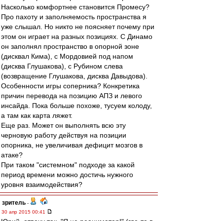
Насколько комфортнее становится Промесу?
Про пахоту и заполняемость пространства я
уже слышал. Но никто не поясняет почему при
этом он играет на разных позициях. С Динамо
он заполнял пространство в опорной зоне
(дисквал Кима), с Мордовией под напом
(дисква Глушакова), с Рубином слева
(возвращение Глушакова, дисква Давыдова).
Особенности игры соперника? Конкретика
причин перевода на позицию АПЗ и левого
инсайда. Пока больше похоже, тусуем колоду,
а там как карта ляжет.
Еще раз. Может он выполнять всю эту
черновую работу действуя на позиции
опорника, не увеличивая дефицит мозгов в
атаке?
При таком "системном" подходе за какой
период времени можно достичь нужного
уровня взаимодействия?
зpитель
-
30 апр 2015 00:41