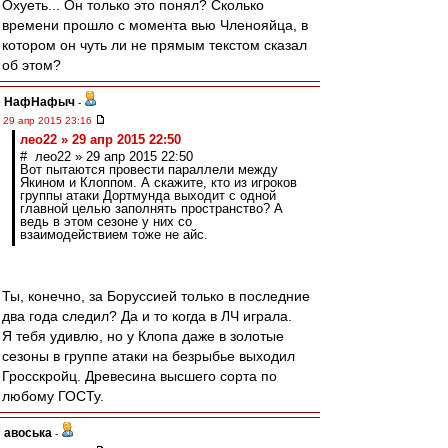
Охуеть... Он только это понял? Сколько
времени прошло с момента вью Членояйца, в
котором он чуть ли не прямым текстом сказал
об этом?
НафНафыч
-
29 апр 2015 23:16
лео22 » 29 апр 2015 22:50
# лео22 » 29 апр 2015 22:50
Вот пытаются провести параллели между
Якином и Клоппом. А скажите, кто из игроков
группы атаки Дортмунда выходит с одной
главной целью заполнять пространство? А
ведь в этом сезоне у них со
взаимодействием тоже не айс.
Ты, конечно, за Боруссией только в последние
два года следил? Да и то когда в ЛЧ играла.
Я тебя удивлю, но у Клопа даже в золотые
сезоны в группе атаки на безрыбье выходил
Гросскройц. Древесина высшего сорта по
любому ГОСТу.
авоська
-