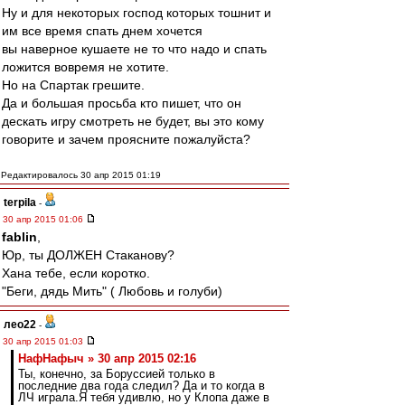
Ну и для некоторых господ которых тошнит и
им все время спать днем хочется
вы наверное кушаете не то что надо и спать
ложится вовремя не хотите.
Но на Спартак грешите.
Да и большая просьба кто пишет, что он
дескать игру смотреть не будет, вы это кому
говорите и зачем проясните пожалуйста?
Редактировалось 30 апр 2015 01:19
terpila
-
30 апр 2015 01:06
fablin
,
Юр, ты ДОЛЖЕН Стаканову?
Хана тебе, если коротко.
"Беги, дядь Мить" ( Любовь и голуби)
лео22
-
30 апр 2015 01:03
НафНафыч » 30 апр 2015 02:16
Ты, конечно, за Боруссией только в
последние два года следил? Да и то когда в
ЛЧ играла.Я тебя удивлю, но у Клопа даже в