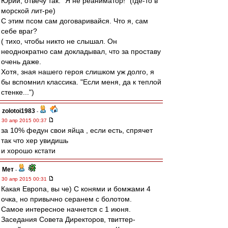
Юрий, отвечу так. "Я не реаниматор!" (где-то в
морской лит-ре)
С этим псом сам договаривайся. Что я, сам
себе враг?
( тихо, чтобы никто не слышал. Он
неоднократно сам докладывал, что за проставу
очень даже.
Хотя, зная нашего героя слишком уж долго, я
бы вспомнил классика. "Если меня, да к теплой
стенке...")
zolotoi1983
-
30 апр 2015 00:37
за 10% федун свои яйца , если есть, спрячет
так что хер увидишь
и хорошо кстати
Мет
-
30 апр 2015 00:31
Какая Европа, вы че) С конями и бомжами 4
очка, но привычно серанем с болотом.
Самое интересное начнется с 1 июня.
Заседания Совета Директоров, твиттер-