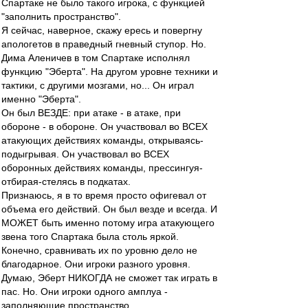
Спартаке не было такого игрока, с функцией
"заполнить пространство".
Я сейчас, наверное, скажу ересь и повергну
апологетов в праведный гневный ступор. Но.
Дима Аленичев в том Спартаке исполнял
функцию "Эберта". На другом уровне техники и
тактики, с другими мозгами, но... Он играл
именно "Эберта".
Он был ВЕЗДЕ: при атаке - в атаке, при
обороне - в обороне. Он участвовал во ВСЕХ
атакующих действиях команды, открываясь-
подыгрывая. Он участвовал во ВСЕХ
оборонных действиях команды, прессингуя-
отбирая-стелясь в подкатах.
Признаюсь, я в то время просто офигевал от
объема его действий. Он был везде и всегда. И
МОЖЕТ быть именно потому игра атакующего
звена того Спартака была столь яркой.
Конечно, сравнивать их по уровню дело не
благодарное. Они игроки разного уровня.
Думаю, Эберт НИКОГДА не сможет так играть в
пас. Но. Они игроки одного амплуа -
заполняющие пространство.