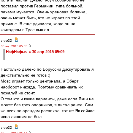
Кстати, насчет Джано. Коуч сборной его не
поставил против Германии, типа больной,
пахами мучается. Очень хреновая болячка,
очень может быть, что не играет по этой
причине. Я еще удивился, когда он на
кочкодром в Туле вышел.
лео22
-
30 апр 2015 05:55
НафНафыч » 30 апр 2015 05:09
Настолько далеко по Боруссии дискутировать я
действительно не готов :)
Мовс играет только центрнапа, а Эберт
наоборот никогда. Поэтому сравнивать их
пожалуй не стоит.
О том кто и какие варианты, даже если Якин не
может без трех опорников, я писал ранее. Сам
же всех по арендам распихал, тот же Як сейчас
явно лишним не был.
лео22
-