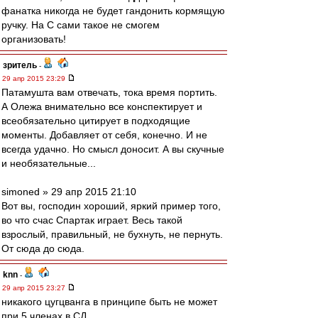
фанатка никогда не будет гандонить кормящую
ручку. На С сами такое не смогем
организовать!
зpитель
-
29 апр 2015 23:29
Патамушта вам отвечать, тока время портить.
А Олежа внимательно все конспектирует и
всеобязательно цитирует в подходящие
моменты. Добавляет от себя, конечно. И не
всегда удачно. Но смысл доносит. А вы скучные
и необязательные...
simoned » 29 апр 2015 21:10
Вот вы, господин хороший, яркий пример того,
во что счас Спартак играет. Весь такой
взрослый, правильный, не бухнуть, не пернуть.
От сюда до сюда.
knn
-
29 апр 2015 23:27
никакого цугцванга в принципе быть не может
при 5 членах в СД