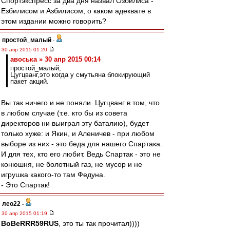
Спортэкспресс за два дня назвал Озбилиса -
Езбилисом и Азбилисом, о каком адеквате в
этом издании можно говорить?
простой_малый
-
30 апр 2015 01:20
авоська » 30 апр 2015 00:14
простой_малый,
Цугцванг,это когда у смутьяна блокирующий
пакет акций.
Вы так ничего и не поняли. Цугцванг в том, что
в любом случае (т.е. кто бы из совета
директоров ни выиграл эту баталию), будет
только хуже: и Якин, и Аленичев - при любом
выборе из них - это беда для нашего Спартака.
И для тех, кто его любит. Ведь Спартак - это не
конюшня, не болотный газ, не мусор и не
игрушка какого-то там Федуна.
- Это Спартак!
лео22
-
30 апр 2015 01:19
BoBeRRR59RUS
, это ты так прочитал))))