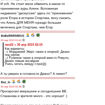
И этА. Не стоит меня обвинять в каком-то
принижении ауры Аленя. Вспоминая
недавнюю "дискуссию" здесь по "принижению"
роли Егора в истории Спартака, могу сказать,
что Алень ДЛЯ МЕНЯ гораздо большая
величина для Спартака, чем Егор.
BoBeRRR59RUS
-
30 апр 2015 01:42
лео22 » 30 апр 2015 02:19
Как варианты:
- с Мордовией Эберт также в опорной, Джано
под напом.
- с Рубином также в опорной вместо Ромуло,
Джано левым инсайдом.
Учись читать между строк))))
А ты уверен в готовности Джано? А лимит?
Baz_in
-
30 апр 2015 01:38
Проскролил вчерашнее и сегодняшнее ВВ..
Стаканова и зрителя много - это хорошо! :)