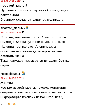
29 апр 2015 23:14
простой_малый
,
Цугцванг,это когда у смутьяна блокирующий
пакет акций.
В данном случае ситуация разруливается.
простой_малый
-
29 апр 2015 23:11
Жентяй
, кампания против Якина - это еще
полбеды. Как пишут в той самой статейке,
Челоянц пропихивает Аленичева, а
большинство совета директоров желает
оставить Якина.
Такая ситуация называется цугцванг. Вот где
беда-то.
Черный плащ
-
29 апр 2015 23:07
Жентяй
,
Кое-кто из этой газеты, похоже, мониторит
спартаковские ресурсы, а потом выдает это за
информацию из своих источников, нет?)