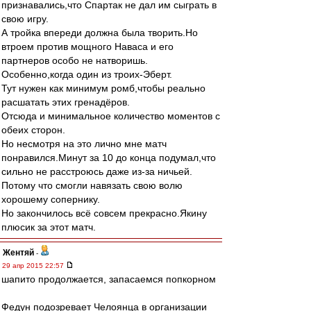
признавались,что Спартак не дал им сыграть в
свою игру.
А тройка впереди должна была творить.Но
втроем против мощного Наваса и его
партнеров особо не натворишь.
Особенно,когда один из троих-Эберт.
Тут нужен как минимум ромб,чтобы реально
расшатать этих гренадёров.
Отсюда и минимальное количество моментов с
обеих сторон.
Но несмотря на это лично мне матч
понравился.Минут за 10 до конца подумал,что
сильно не расстроюсь даже из-за ничьей.
Потому что смогли навязать свою волю
хорошему сопернику.
Но закончилось всё совсем прекрасно.Якину
плюсик за этот матч.
Жентяй
-
29 апр 2015 22:57
шапито продолжается, запасаемся попкорном
Федун подозревает Челоянца в организации