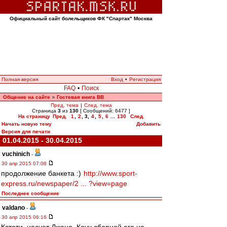
Официальный сайт болельщиков ФК "Спартак" Москва
Полная версия
Вход
•
Регистрация
FAQ
•
Поиск
Общение на сайте
Гостевая книга ВВ
»
Пред. тема
|
След. тема
Страница
3
из
130
[ Сообщений: 6477 ]
На страницу
Пред.
1
,
2
,
3
,
4
,
5
,
6
...
130
След.
Начать новую тему
Добавить
Версия для печати
01.04.2015 - 30.04.2015
vuchinich
-
30 апр 2015 07:08
продолжение банкета :)
http://www.sport-
express.ru/newspaper/2 ... ?view=page
Последнее сообщение
valdano
-
30 апр 2015 06:16