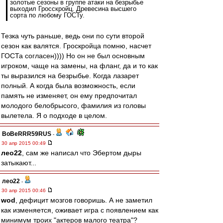
золотые сезоны в группе атаки на безрыбье
выходил Гросскройц. Древесина высшего
сорта по любому ГОСТу.
Тезка чуть раньше, ведь они по сути второй
сезон как валятся. Гроскройца помню, насчет
ГОСТа согласен)))) Но он не был основным
игроком, чаще на замены, на фланг, да и то как
ты выразился на безрыбье. Когда лазарет
полный. А когда была возможность, если
память не изменяет, он ему предпочитал
молодого белобрысого, фамилия из головы
вылетела. Я о подходе в целом.
BoBeRRR59RUS
-
30 апр 2015 00:49
лео22
, сам же написал что Эбертом дыры
затыкают...
лео22
-
30 апр 2015 00:46
wod
, дефицит мозгов говоришь. А не заметил
как изменяется, оживает игра с появлением как
минимум троих "актеров малого театра"?