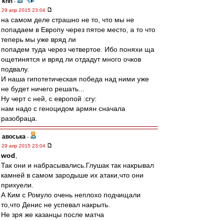
knn
-
29 апр 2015 23:04
на самом деле страшно не то, что мы не
попадаем в Европу через пятое место, а то что
теперь мы уже вряд ли
попадем туда через четвертое. Ибо поняхи ща
ощетинятся и вряд ли отдадут много очков
подвалу.
И наша гипотетическая победа над ними уже
не будет ничего решать...
Ну черт с ней, с европой :cry:
нам надо с геноцидом армян сначала
разобраца.
авоська
-
29 апр 2015 23:04
wod
,
Так они и набрасывались.Глушак так накрывал
камней в самом зародыше их атаки,что они
прихуели.
А Ким с Ромуло очень неплохо подчищали
то,что Денис не успевал накрыть.
Не зря же казанцы после матча