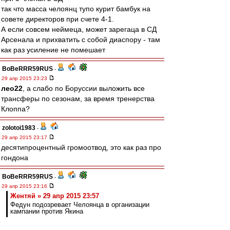
так что масса челоянц тупо курит бамбук на
совете директоров при счете 4-1.
А если совсем неймеца, может зарегаца в СД
Арсенала и прихватить с собой диаспору - там
как раз усиление не помешает
BoBeRRR59RUS
-
29 апр 2015 23:23
лео22
, а слабо по Боруссии выложить все
трансферы по сезонам, за время тренерства
Клоппа?
zolotoi1983
-
29 апр 2015 23:17
десятипроцентный громоотвод, это как раз про
гондона
BoBeRRR59RUS
-
29 апр 2015 23:16
Жентяй » 29 апр 2015 23:57
Федун подозревает Челоянца в организации
кампании против Якина