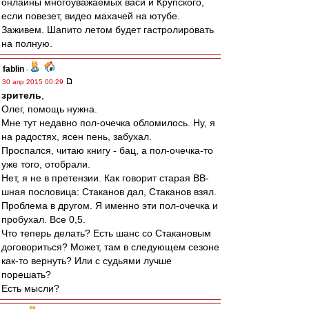
онлайны многоуважаемых васи и Крупского,
если повезет, видео махачей на ютубе.
Заживем. Шапито летом будет гастролировать
на полную.
fablin
-
30 апр 2015 00:29
зpитель
,
Олег, помощь нужна.
Мне тут недавно пол-очечка обломилось. Ну, я
на радостях, ясен пень, забухал.
Проспался, читаю книгу - бац, а пол-очечка-то
уже того, отобрали.
Нет, я не в претензии. Как говорит старая ВВ-
шная пословица: Стаканов дал, Стаканов взял.
Проблема в другом. Я именно эти пол-очечка и
пробухал. Все 0,5.
Что теперь делать? Есть шанс со Стакановым
договориться? Может, там в следующем сезоне
как-то вернуть? Или с судьями лучше
порешать?
Есть мысли?