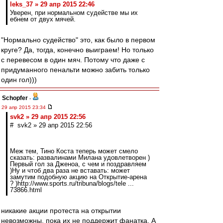
leks_37 » 29 апр 2015 22:46
Уверен, при нормальном судействе мы их
ебнем от двух мячей.
"Нормально судейство" это, как было в первом
круге? Да, тогда, конечно выиграем! Но только
с перевесом в один мяч. Потому что даже с
придуманного пенальти можно забить только
один гол)))
Schopfer
-
29 апр 2015 23:34
svk2 » 29 апр 2015 22:56
# svk2 » 29 апр 2015 22:56
Меж тем, Тино Коста теперь может смело
сказать: развалинами Милана удовлетворен )
Первый гол за Дженоа, с чем и поздравляем
)Ну и чтоб два раза не вставать: может
замутим подобную акцию на Открытие-арена
? )http://www.sports.ru/tribuna/blogs/tele ...
73866.html
никакие акции протеста на открытии
невозможны, пока их не поддержит фанатка. А