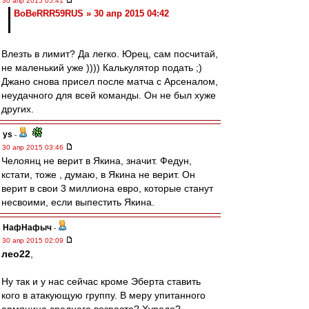
30 апр 2015 05:41
BoBeRRR59RUS » 30 апр 2015 04:42
Влезть в лимит? Да легко. Юрец, сам посчитай,
не маленький уже )))) Калькулятор подать ;)
Джано снова присел после матча с Арсеналом,
неудачного для всей команды. Он не был хуже
других.
ys
-
30 апр 2015 03:46
Челоянц не верит в Якина, значит. Федун,
кстати, тоже , думаю, в Якина не верит. Он
верит в свои 3 миллиона евро, которые станут
несвоими, если выпестить Якина.
НафНафыч
-
30 апр 2015 02:09
лео22
,
Ну так и у нас сейчас кроме Эберта ставить
кого в атакующую группу. В меру упитанного