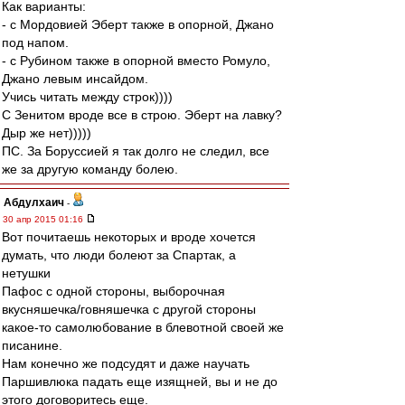
Как варианты:
- с Мордовией Эберт также в опорной, Джано
под напом.
- с Рубином также в опорной вместо Ромуло,
Джано левым инсайдом.
Учись читать между строк))))
С Зенитом вроде все в строю. Эберт на лавку?
Дыр же нет)))))
ПС. За Боруссией я так долго не следил, все
же за другую команду болею.
Абдулхаич
-
30 апр 2015 01:16
Вот почитаешь некоторых и вроде хочется
думать, что люди болеют за Спартак, а
нетушки
Пафос с одной стороны, выборочная
вкусняшечка/говняшечка с другой стороны
какое-то самолюбование в блевотной своей же
писанине.
Нам конечно же подсудят и даже научать
Паршивлюка падать еще изящней, вы и не до
этого договоритесь еще.