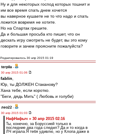
Ну и для некоторых господ которых тошнит и
им все время спать днем хочется
вы наверное кушаете не то что надо и спать
ложится вовремя не хотите.
Но на Спартак грешите.
Да и большая просьба кто пишет, что он
дескать игру смотреть не будет, вы это кому
говорите и зачем проясните пожалуйста?
Редактировалось 30 апр 2015 01:19
terpila
-
30 апр 2015 01:06
fablin
,
Юр, ты ДОЛЖЕН Стаканову?
Хана тебе, если коротко.
"Беги, дядь Мить" ( Любовь и голуби)
лео22
-
30 апр 2015 01:03
НафНафыч » 30 апр 2015 02:16
Ты, конечно, за Боруссией только в
последние два года следил? Да и то когда в
ЛЧ играла.Я тебя удивлю, но у Клопа даже в