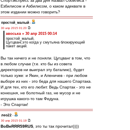
Спортэкспресс за два дня назвал Озбилиса -
Езбилисом и Азбилисом, о каком адеквате в
этом издании можно говорить?
простой_малый
-
30 апр 2015 01:20
авоська » 30 апр 2015 00:14
простой_малый,
Цугцванг,это когда у смутьяна блокирующий
пакет акций.
Вы так ничего и не поняли. Цугцванг в том, что
в любом случае (т.е. кто бы из совета
директоров ни выиграл эту баталию), будет
только хуже: и Якин, и Аленичев - при любом
выборе из них - это беда для нашего Спартака.
И для тех, кто его любит. Ведь Спартак - это не
конюшня, не болотный газ, не мусор и не
игрушка какого-то там Федуна.
- Это Спартак!
лео22
-
30 апр 2015 01:19
BoBeRRR59RUS
, это ты так прочитал))))