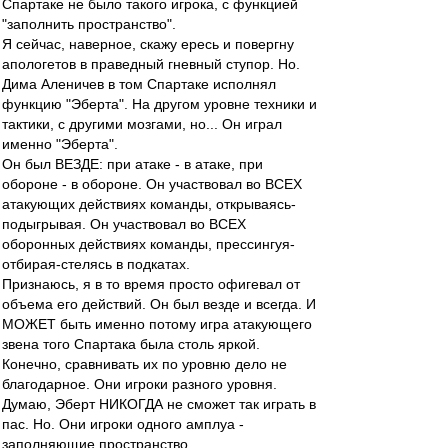
Спартаке не было такого игрока, с функцией
"заполнить пространство".
Я сейчас, наверное, скажу ересь и повергну
апологетов в праведный гневный ступор. Но.
Дима Аленичев в том Спартаке исполнял
функцию "Эберта". На другом уровне техники и
тактики, с другими мозгами, но... Он играл
именно "Эберта".
Он был ВЕЗДЕ: при атаке - в атаке, при
обороне - в обороне. Он участвовал во ВСЕХ
атакующих действиях команды, открываясь-
подыгрывая. Он участвовал во ВСЕХ
оборонных действиях команды, прессингуя-
отбирая-стелясь в подкатах.
Признаюсь, я в то время просто офигевал от
объема его действий. Он был везде и всегда. И
МОЖЕТ быть именно потому игра атакующего
звена того Спартака была столь яркой.
Конечно, сравнивать их по уровню дело не
благодарное. Они игроки разного уровня.
Думаю, Эберт НИКОГДА не сможет так играть в
пас. Но. Они игроки одного амплуа -
заполняющие пространство.