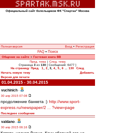
Официальный сайт болельщиков ФК "Спартак" Москва
Полная версия
Вход
•
Регистрация
FAQ
•
Поиск
Общение на сайте
Гостевая книга ВВ
»
Пред. тема
|
След. тема
Страница
3
из
130
[ Сообщений: 6477 ]
На страницу
Пред.
1
,
2
,
3
,
4
,
5
,
6
...
130
След.
Начать новую тему
Добавить
Версия для печати
01.04.2015 - 30.04.2015
vuchinich
-
30 апр 2015 07:08
продолжение банкета :)
http://www.sport-
express.ru/newspaper/2 ... ?view=page
Последнее сообщение
valdano
-
30 апр 2015 06:16