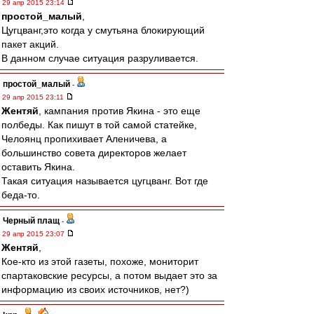
29 апр 2015 23:14
простой_малый
,
Цугцванг,это когда у смутьяна блокирующий
пакет акций.
В данном случае ситуация разруливается.
простой_малый
-
29 апр 2015 23:11
Жентяй
, кампания против Якина - это еще
полбеды. Как пишут в той самой статейке,
Челоянц пропихивает Аленичева, а
большинство совета директоров желает
оставить Якина.
Такая ситуация называется цугцванг. Вот где
беда-то.
Черный плащ
-
29 апр 2015 23:07
Жентяй
,
Кое-кто из этой газеты, похоже, мониторит
спартаковские ресурсы, а потом выдает это за
информацию из своих источников, нет?)