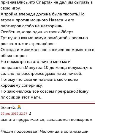
признавались,что Спартак не дал им сыграть в
свою игру.
А тройка впереди должна была творить.Но
втроем против мощного Наваса и его
партнеров особо не натворишь.
Особенно,когда один из троих-Эберт.
Тут нужен как минимум ромб,чтобы реально
расшатать этих гренадёров.
Отсюда и минимальное количество моментов с
обеих сторон.
Но несмотря на это лично мне матч
понравился.Минут за 10 до конца подумал,что
сильно не расстроюсь даже из-за ничьей.
Потому что смогли навязать свою волю
хорошему сопернику.
Но закончилось всё совсем прекрасно.Якину
плюсик за этот матч.
Жентяй
-
29 апр 2015 22:57
шапито продолжается, запасаемся попкорном
Федун подозревает Челоянца в организации