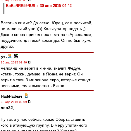
30 апр 2015 05:41
BoBeRRR59RUS » 30 апр 2015 04:42
Влезть в лимит? Да легко. Юрец, сам посчитай,
не маленький уже )))) Калькулятор подать ;)
Джано снова присел после матча с Арсеналом,
неудачного для всей команды. Он не был хуже
других.
ys
-
30 апр 2015 03:46
Челоянц не верит в Якина, значит. Федун,
кстати, тоже , думаю, в Якина не верит. Он
верит в свои 3 миллиона евро, которые станут
несвоими, если выпестить Якина.
НафНафыч
-
30 апр 2015 02:09
лео22
,
Ну так и у нас сейчас кроме Эберта ставить
кого в атакующую группу. В меру упитанного