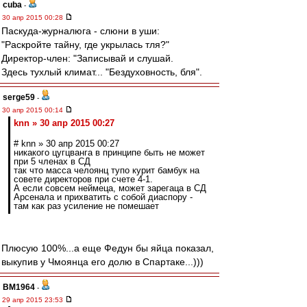
cuba
-
30 апр 2015 00:28
Паскуда-журналюга - слюни в уши:
"Раскройте тайну, где укрылась тля?"
Директор-член: "Записывай и слушай.
Здесь тухлый климат... "Бездуховность, бля".
serge59
-
30 апр 2015 00:14
knn » 30 апр 2015 00:27
# knn » 30 апр 2015 00:27
никакого цугцванга в принципе быть не может
при 5 членах в СД
так что масса челоянц тупо курит бамбук на
совете директоров при счете 4-1.
А если совсем неймеца, может зарегаца в СД
Арсенала и прихватить с собой диаспору -
там как раз усиление не помешает
Плюсую 100%...а еще Федун бы яйца показал,
выкупив у Чмоянца его долю в Спартаке...)))
BM1964
-
29 апр 2015 23:53