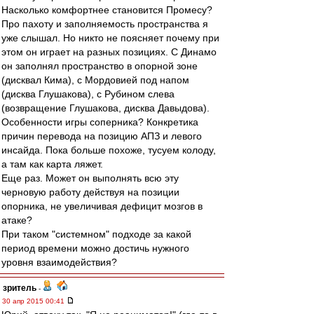
Насколько комфортнее становится Промесу?
Про пахоту и заполняемость пространства я
уже слышал. Но никто не поясняет почему при
этом он играет на разных позициях. С Динамо
он заполнял пространство в опорной зоне
(дисквал Кима), с Мордовией под напом
(дисква Глушакова), с Рубином слева
(возвращение Глушакова, дисква Давыдова).
Особенности игры соперника? Конкретика
причин перевода на позицию АПЗ и левого
инсайда. Пока больше похоже, тусуем колоду,
а там как карта ляжет.
Еще раз. Может он выполнять всю эту
черновую работу действуя на позиции
опорника, не увеличивая дефицит мозгов в
атаке?
При таком "системном" подходе за какой
период времени можно достичь нужного
уровня взаимодействия?
зpитель
-
30 апр 2015 00:41