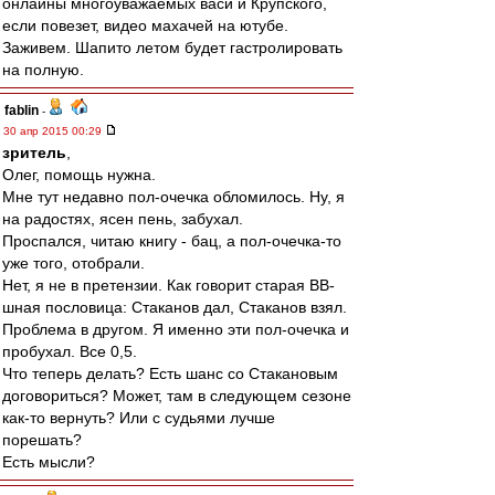
онлайны многоуважаемых васи и Крупского,
если повезет, видео махачей на ютубе.
Заживем. Шапито летом будет гастролировать
на полную.
fablin
-
30 апр 2015 00:29
зpитель
,
Олег, помощь нужна.
Мне тут недавно пол-очечка обломилось. Ну, я
на радостях, ясен пень, забухал.
Проспался, читаю книгу - бац, а пол-очечка-то
уже того, отобрали.
Нет, я не в претензии. Как говорит старая ВВ-
шная пословица: Стаканов дал, Стаканов взял.
Проблема в другом. Я именно эти пол-очечка и
пробухал. Все 0,5.
Что теперь делать? Есть шанс со Стакановым
договориться? Может, там в следующем сезоне
как-то вернуть? Или с судьями лучше
порешать?
Есть мысли?