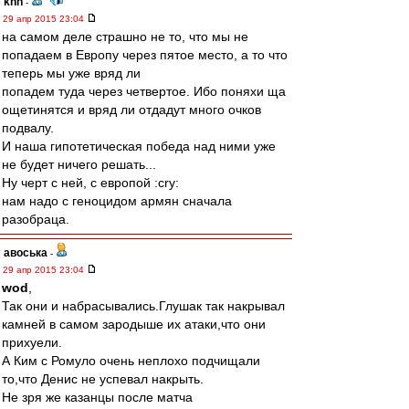
knn
-
29 апр 2015 23:04
на самом деле страшно не то, что мы не
попадаем в Европу через пятое место, а то что
теперь мы уже вряд ли
попадем туда через четвертое. Ибо поняхи ща
ощетинятся и вряд ли отдадут много очков
подвалу.
И наша гипотетическая победа над ними уже
не будет ничего решать...
Ну черт с ней, с европой :cry:
нам надо с геноцидом армян сначала
разобраца.
авоська
-
29 апр 2015 23:04
wod
,
Так они и набрасывались.Глушак так накрывал
камней в самом зародыше их атаки,что они
прихуели.
А Ким с Ромуло очень неплохо подчищали
то,что Денис не успевал накрыть.
Не зря же казанцы после матча