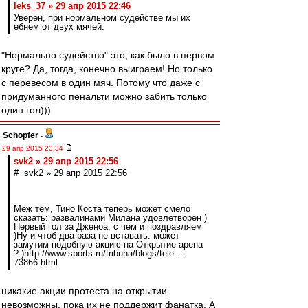
leks_37 » 29 апр 2015 22:46
Уверен, при нормальном судействе мы их
ебнем от двух мячей.
"Нормально судейство" это, как было в первом
круге? Да, тогда, конечно выиграем! Но только
с перевесом в один мяч. Потому что даже с
придуманного пенальти можно забить только
один гол)))
Schopfer
-
29 апр 2015 23:34
svk2 » 29 апр 2015 22:56
# svk2 » 29 апр 2015 22:56
Меж тем, Тино Коста теперь может смело
сказать: развалинами Милана удовлетворен )
Первый гол за Дженоа, с чем и поздравляем
)Ну и чтоб два раза не вставать: может
замутим подобную акцию на Открытие-арена
? )http://www.sports.ru/tribuna/blogs/tele ...
73866.html
никакие акции протеста на открытии
невозможны, пока их не поддержит фанатка. А