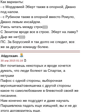
Как варианты:
- с Мордовией Эберт также в опорной, Джано
под напом.
- с Рубином также в опорной вместо Ромуло,
Джано левым инсайдом.
Учись читать между строк))))
С Зенитом вроде все в строю. Эберт на лавку?
Дыр же нет)))))
ПС. За Боруссией я так долго не следил, все
же за другую команду болею.
Абдулхаич
-
30 апр 2015 01:16
Вот почитаешь некоторых и вроде хочется
думать, что люди болеют за Спартак, а
нетушки
Пафос с одной стороны, выборочная
вкусняшечка/говняшечка с другой стороны
какое-то самолюбование в блевотной своей же
писанине.
Нам конечно же подсудят и даже научать
Паршивлюка падать еще изящней, вы и не до
этого договоритесь еще.