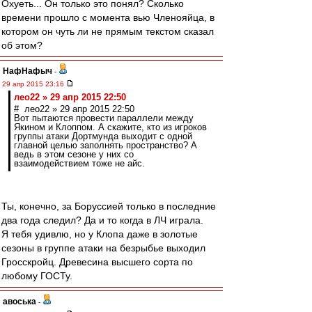
Охуеть... Он только это понял? Сколько
времени прошло с момента вью Членояйца, в
котором он чуть ли не прямым текстом сказал
об этом?
НафНафыч
-
29 апр 2015 23:16
лео22 » 29 апр 2015 22:50
# лео22 » 29 апр 2015 22:50
Вот пытаются провести параллели между
Якином и Клоппом. А скажите, кто из игроков
группы атаки Дортмунда выходит с одной
главной целью заполнять пространство? А
ведь в этом сезоне у них со
взаимодействием тоже не айс.
Ты, конечно, за Боруссией только в последние
два года следил? Да и то когда в ЛЧ играла.
Я тебя удивлю, но у Клопа даже в золотые
сезоны в группе атаки на безрыбье выходил
Гросскройц. Древесина высшего сорта по
любому ГОСТу.
авоська
-