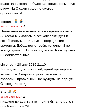
фанатка никогда не будет гандонить кормящую
ручку. На С сами такое не смогем
организовать!
зpитель
-
29 апр 2015 23:29
Патамушта вам отвечать, тока время портить.
А Олежа внимательно все конспектирует и
всеобязательно цитирует в подходящие
моменты. Добавляет от себя, конечно. И не
всегда удачно. Но смысл доносит. А вы скучные
и необязательные...
simoned » 29 апр 2015 21:10
Вот вы, господин хороший, яркий пример того,
во что счас Спартак играет. Весь такой
взрослый, правильный, не бухнуть, не пернуть.
От сюда до сюда.
knn
-
29 апр 2015 23:27
никакого цугцванга в принципе быть не может
при 5 членах в СД