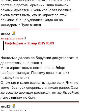
Кстати, насчет Джано. Коуч сборной его не
поставил против Германии, типа больной,
пахами мучается. Очень хреновая болячка,
очень может быть, что не играет по этой
причине. Я еще удивился, когда он на
кочкодром в Туле вышел.
лео22
-
30 апр 2015 05:55
НафНафыч » 30 апр 2015 05:09
Настолько далеко по Боруссии дискутировать я
действительно не готов :)
Мовс играет только центрнапа, а Эберт
наоборот никогда. Поэтому сравнивать их
пожалуй не стоит.
О том кто и какие варианты, даже если Якин не
может без трех опорников, я писал ранее. Сам
же всех по арендам распихал, тот же Як сейчас
явно лишним не был.
лео22
-