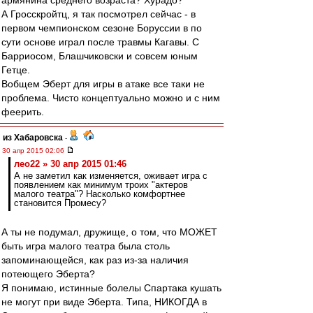
армянина среднего возраста? Хурадо?
А Гросскройтц, я так посмотрел сейчас - в
первом чемпионском сезоне Боруссии в по
сути основе играл после травмы Кагавы. С
Барриосом, Блашчиковски и совсем юным
Гетце.
Вобщем Эберт для игры в атаке все таки не
проблема. Чисто концептуально можно и с ним
феерить.
из Хабаровска
-
30 апр 2015 02:06
лео22 » 30 апр 2015 01:46
А не заметил как изменяется, оживает игра с
появлением как минимум троих "актеров
малого театра"? Насколько комфортнее
становится Промесу?
А ты не подумал, дружище, о том, что МОЖЕТ
быть игра малого театра была столь
запоминающейся, как раз из-за наличия
потеющего Эберта?
Я понимаю, истинные болелы Спартака кушать
не могут при виде Эберта. Типа, НИКОГДА в