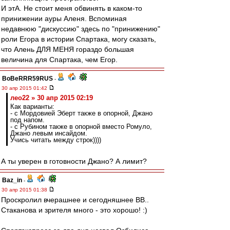
И этА. Не стоит меня обвинять в каком-то
принижении ауры Аленя. Вспоминая
недавнюю "дискуссию" здесь по "принижению"
роли Егора в истории Спартака, могу сказать,
что Алень ДЛЯ МЕНЯ гораздо большая
величина для Спартака, чем Егор.
BoBeRRR59RUS
-
30 апр 2015 01:42
лео22 » 30 апр 2015 02:19
Как варианты:
- с Мордовией Эберт также в опорной, Джано
под напом.
- с Рубином также в опорной вместо Ромуло,
Джано левым инсайдом.
Учись читать между строк))))
А ты уверен в готовности Джано? А лимит?
Baz_in
-
30 апр 2015 01:38
Проскролил вчерашнее и сегодняшнее ВВ..
Стаканова и зрителя много - это хорошо! :)