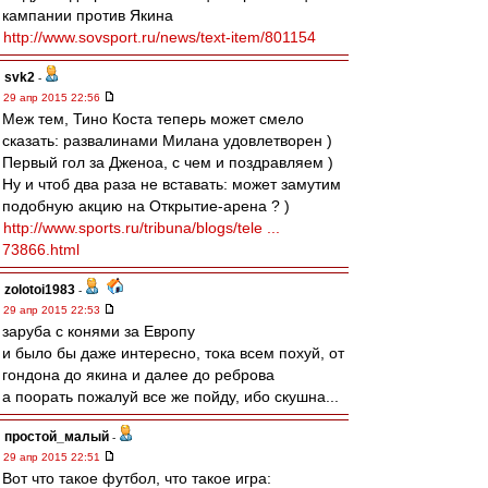
кампании против Якина
http://www.sovsport.ru/news/text-item/801154
svk2
-
29 апр 2015 22:56
Меж тем, Тино Коста теперь может смело
сказать: развалинами Милана удовлетворен )
Первый гол за Дженоа, с чем и поздравляем )
Ну и чтоб два раза не вставать: может замутим
подобную акцию на Открытие-арена ? )
http://www.sports.ru/tribuna/blogs/tele ...
73866.html
zolotoi1983
-
29 апр 2015 22:53
заруба с конями за Европу
и было бы даже интересно, тока всем похуй, от
гондона до якина и далее до реброва
а поорать пожалуй все же пойду, ибо скушна...
простой_малый
-
29 апр 2015 22:51
Вот что такое футбол, что такое игра: