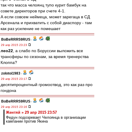
так что масса челоянц тупо курит бамбук на
совете директоров при счете 4-1.
А если совсем неймеца, может зарегаца в СД
Арсенала и прихватить с собой диаспору - там
как раз усиление не помешает
BoBeRRR59RUS
-
29 апр 2015 23:23
лео22
, а слабо по Боруссии выложить все
трансферы по сезонам, за время тренерства
Клоппа?
zolotoi1983
-
29 апр 2015 23:17
десятипроцентный громоотвод, это как раз про
гондона
BoBeRRR59RUS
-
29 апр 2015 23:16
Жентяй » 29 апр 2015 23:57
Федун подозревает Челоянца в организации
кампании против Якина