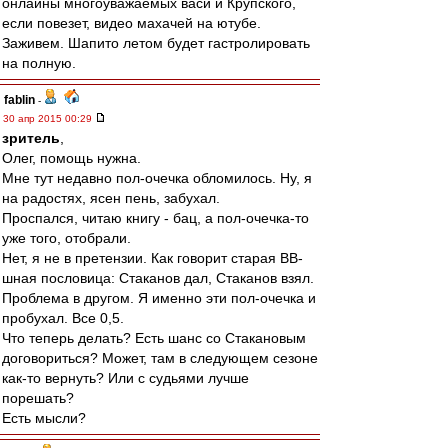
онлайны многоуважаемых васи и Крупского,
если повезет, видео махачей на ютубе.
Заживем. Шапито летом будет гастролировать
на полную.
fablin
-
30 апр 2015 00:29
зpитель
,
Олег, помощь нужна.
Мне тут недавно пол-очечка обломилось. Ну, я
на радостях, ясен пень, забухал.
Проспался, читаю книгу - бац, а пол-очечка-то
уже того, отобрали.
Нет, я не в претензии. Как говорит старая ВВ-
шная пословица: Стаканов дал, Стаканов взял.
Проблема в другом. Я именно эти пол-очечка и
пробухал. Все 0,5.
Что теперь делать? Есть шанс со Стакановым
договориться? Может, там в следующем сезоне
как-то вернуть? Или с судьями лучше
порешать?
Есть мысли?