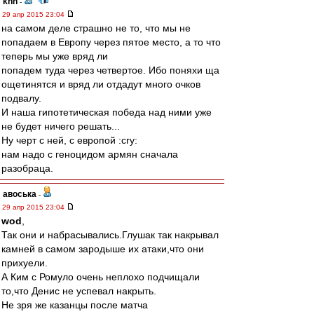
knn
-
29 апр 2015 23:04
на самом деле страшно не то, что мы не
попадаем в Европу через пятое место, а то что
теперь мы уже вряд ли
попадем туда через четвертое. Ибо поняхи ща
ощетинятся и вряд ли отдадут много очков
подвалу.
И наша гипотетическая победа над ними уже
не будет ничего решать...
Ну черт с ней, с европой :cry:
нам надо с геноцидом армян сначала
разобраца.
авоська
-
29 апр 2015 23:04
wod
,
Так они и набрасывались.Глушак так накрывал
камней в самом зародыше их атаки,что они
прихуели.
А Ким с Ромуло очень неплохо подчищали
то,что Денис не успевал накрыть.
Не зря же казанцы после матча