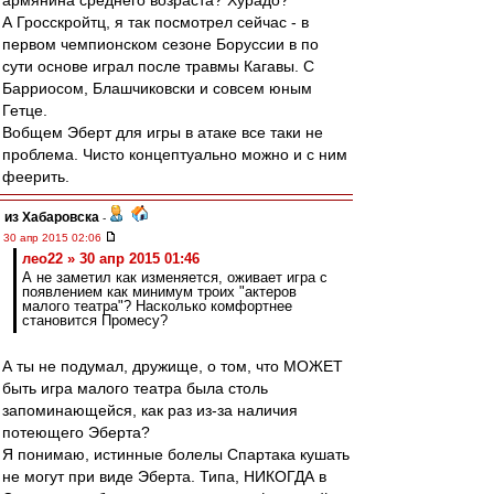
армянина среднего возраста? Хурадо?
А Гросскройтц, я так посмотрел сейчас - в
первом чемпионском сезоне Боруссии в по
сути основе играл после травмы Кагавы. С
Барриосом, Блашчиковски и совсем юным
Гетце.
Вобщем Эберт для игры в атаке все таки не
проблема. Чисто концептуально можно и с ним
феерить.
из Хабаровска
-
30 апр 2015 02:06
лео22 » 30 апр 2015 01:46
А не заметил как изменяется, оживает игра с
появлением как минимум троих "актеров
малого театра"? Насколько комфортнее
становится Промесу?
А ты не подумал, дружище, о том, что МОЖЕТ
быть игра малого театра была столь
запоминающейся, как раз из-за наличия
потеющего Эберта?
Я понимаю, истинные болелы Спартака кушать
не могут при виде Эберта. Типа, НИКОГДА в