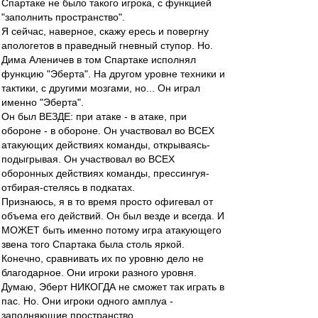
Спартаке не было такого игрока, с функцией
"заполнить пространство".
Я сейчас, наверное, скажу ересь и повергну
апологетов в праведный гневный ступор. Но.
Дима Аленичев в том Спартаке исполнял
функцию "Эберта". На другом уровне техники и
тактики, с другими мозгами, но... Он играл
именно "Эберта".
Он был ВЕЗДЕ: при атаке - в атаке, при
обороне - в обороне. Он участвовал во ВСЕХ
атакующих действиях команды, открываясь-
подыгрывая. Он участвовал во ВСЕХ
оборонных действиях команды, прессингуя-
отбирая-стелясь в подкатах.
Признаюсь, я в то время просто офигевал от
объема его действий. Он был везде и всегда. И
МОЖЕТ быть именно потому игра атакующего
звена того Спартака была столь яркой.
Конечно, сравнивать их по уровню дело не
благодарное. Они игроки разного уровня.
Думаю, Эберт НИКОГДА не сможет так играть в
пас. Но. Они игроки одного амплуа -
заполняющие пространство.