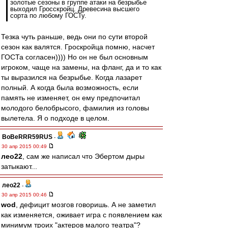
золотые сезоны в группе атаки на безрыбье
выходил Гросскройц. Древесина высшего
сорта по любому ГОСТу.
Тезка чуть раньше, ведь они по сути второй
сезон как валятся. Гроскройца помню, насчет
ГОСТа согласен)))) Но он не был основным
игроком, чаще на замены, на фланг, да и то как
ты выразился на безрыбье. Когда лазарет
полный. А когда была возможность, если
память не изменяет, он ему предпочитал
молодого белобрысого, фамилия из головы
вылетела. Я о подходе в целом.
BoBeRRR59RUS
-
30 апр 2015 00:49
лео22
, сам же написал что Эбертом дыры
затыкают...
лео22
-
30 апр 2015 00:46
wod
, дефицит мозгов говоришь. А не заметил
как изменяется, оживает игра с появлением как
минимум троих "актеров малого театра"?