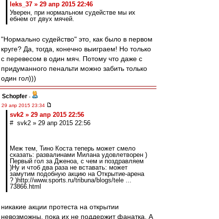
leks_37 » 29 апр 2015 22:46
Уверен, при нормальном судействе мы их
ебнем от двух мячей.
"Нормально судейство" это, как было в первом
круге? Да, тогда, конечно выиграем! Но только
с перевесом в один мяч. Потому что даже с
придуманного пенальти можно забить только
один гол)))
Schopfer
-
29 апр 2015 23:34
svk2 » 29 апр 2015 22:56
# svk2 » 29 апр 2015 22:56
Меж тем, Тино Коста теперь может смело
сказать: развалинами Милана удовлетворен )
Первый гол за Дженоа, с чем и поздравляем
)Ну и чтоб два раза не вставать: может
замутим подобную акцию на Открытие-арена
? )http://www.sports.ru/tribuna/blogs/tele ...
73866.html
никакие акции протеста на открытии
невозможны, пока их не поддержит фанатка. А