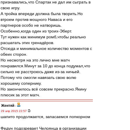
признавались,что Спартак не дал им сыграть в
свою игру.
А тройка впереди должна была творить.Но
втроем против мощного Наваса и его
партнеров особо не натворишь.
Особенно,когда один из троих-Эберт.
Тут нужен как минимум ромб,чтобы реально
расшатать этих гренадёров.
Отсюда и минимальное количество моментов с
обеих сторон.
Но несмотря на это лично мне матч
понравился.Минут за 10 до конца подумал,что
сильно не расстроюсь даже из-за ничьей.
Потому что смогли навязать свою волю
хорошему сопернику.
Но закончилось всё совсем прекрасно.Якину
плюсик за этот матч.
Жентяй
-
29 апр 2015 22:57
шапито продолжается, запасаемся попкорном
Федун подозревает Челоянца в организации