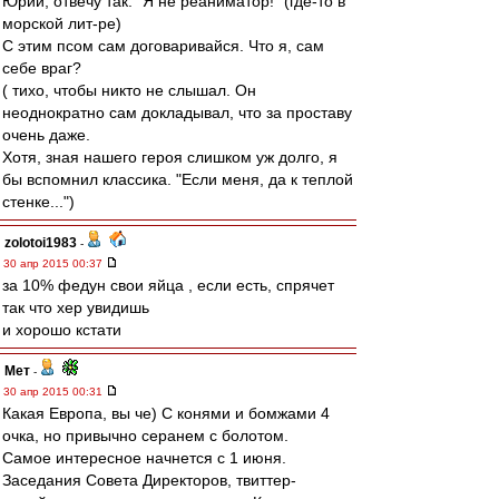
Юрий, отвечу так. "Я не реаниматор!" (где-то в
морской лит-ре)
С этим псом сам договаривайся. Что я, сам
себе враг?
( тихо, чтобы никто не слышал. Он
неоднократно сам докладывал, что за проставу
очень даже.
Хотя, зная нашего героя слишком уж долго, я
бы вспомнил классика. "Если меня, да к теплой
стенке...")
zolotoi1983
-
30 апр 2015 00:37
за 10% федун свои яйца , если есть, спрячет
так что хер увидишь
и хорошо кстати
Мет
-
30 апр 2015 00:31
Какая Европа, вы че) С конями и бомжами 4
очка, но привычно серанем с болотом.
Самое интересное начнется с 1 июня.
Заседания Совета Директоров, твиттер-