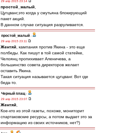
29 апр 2015 23:14
простой_малый
,
Цугцванг,это когда у смутьяна блокирующий
пакет акций.
В данном случае ситуация разруливается.
простой_малый
-
29 апр 2015 23:11
Жентяй
, кампания против Якина - это еще
полбеды. Как пишут в той самой статейке,
Челоянц пропихивает Аленичева, а
большинство совета директоров желает
оставить Якина.
Такая ситуация называется цугцванг. Вот где
беда-то.
Черный плащ
-
29 апр 2015 23:07
Жентяй
,
Кое-кто из этой газеты, похоже, мониторит
спартаковские ресурсы, а потом выдает это за
информацию из своих источников, нет?)