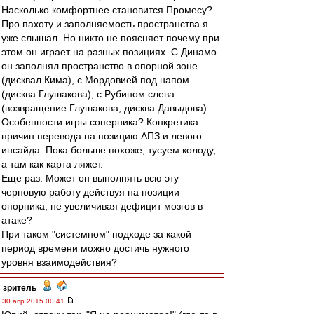
Насколько комфортнее становится Промесу?
Про пахоту и заполняемость пространства я
уже слышал. Но никто не поясняет почему при
этом он играет на разных позициях. С Динамо
он заполнял пространство в опорной зоне
(дисквал Кима), с Мордовией под напом
(дисква Глушакова), с Рубином слева
(возвращение Глушакова, дисква Давыдова).
Особенности игры соперника? Конкретика
причин перевода на позицию АПЗ и левого
инсайда. Пока больше похоже, тусуем колоду,
а там как карта ляжет.
Еще раз. Может он выполнять всю эту
черновую работу действуя на позиции
опорника, не увеличивая дефицит мозгов в
атаке?
При таком "системном" подходе за какой
период времени можно достичь нужного
уровня взаимодействия?
зpитель
-
30 апр 2015 00:41