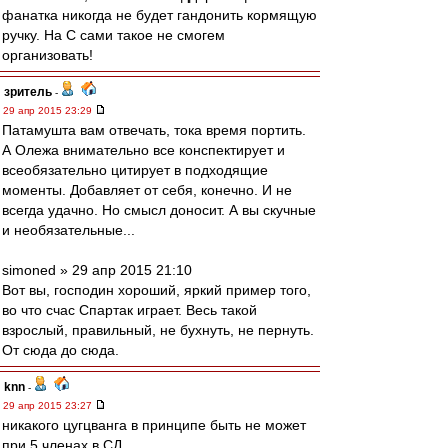
фанатка никогда не будет гандонить кормящую
ручку. На С сами такое не смогем
организовать!
зpитель
-
29 апр 2015 23:29
Патамушта вам отвечать, тока время портить.
А Олежа внимательно все конспектирует и
всеобязательно цитирует в подходящие
моменты. Добавляет от себя, конечно. И не
всегда удачно. Но смысл доносит. А вы скучные
и необязательные...
simoned » 29 апр 2015 21:10
Вот вы, господин хороший, яркий пример того,
во что счас Спартак играет. Весь такой
взрослый, правильный, не бухнуть, не пернуть.
От сюда до сюда.
knn
-
29 апр 2015 23:27
никакого цугцванга в принципе быть не может
при 5 членах в СД