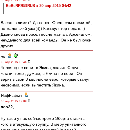
30 апр 2015 05:41
BoBeRRR59RUS » 30 апр 2015 04:42
Влезть в лимит? Да легко. Юрец, сам посчитай,
не маленький уже )))) Калькулятор подать ;)
Джано снова присел после матча с Арсеналом,
неудачного для всей команды. Он не был хуже
других.
ys
-
30 апр 2015 03:46
Челоянц не верит в Якина, значит. Федун,
кстати, тоже , думаю, в Якина не верит. Он
верит в свои 3 миллиона евро, которые станут
несвоими, если выпестить Якина.
НафНафыч
-
30 апр 2015 02:09
лео22
,
Ну так и у нас сейчас кроме Эберта ставить
кого в атакующую группу. В меру упитанного