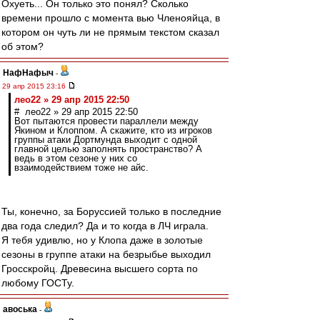
Охуеть... Он только это понял? Сколько
времени прошло с момента вью Членояйца, в
котором он чуть ли не прямым текстом сказал
об этом?
НафНафыч
-
29 апр 2015 23:16
лео22 » 29 апр 2015 22:50
# лео22 » 29 апр 2015 22:50
Вот пытаются провести параллели между
Якином и Клоппом. А скажите, кто из игроков
группы атаки Дортмунда выходит с одной
главной целью заполнять пространство? А
ведь в этом сезоне у них со
взаимодействием тоже не айс.
Ты, конечно, за Боруссией только в последние
два года следил? Да и то когда в ЛЧ играла.
Я тебя удивлю, но у Клопа даже в золотые
сезоны в группе атаки на безрыбье выходил
Гросскройц. Древесина высшего сорта по
любому ГОСТу.
авоська
-