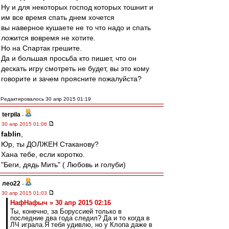
Ну и для некоторых господ которых тошнит и
им все время спать днем хочется
вы наверное кушаете не то что надо и спать
ложится вовремя не хотите.
Но на Спартак грешите.
Да и большая просьба кто пишет, что он
дескать игру смотреть не будет, вы это кому
говорите и зачем проясните пожалуйста?
Редактировалось 30 апр 2015 01:19
terpila
-
30 апр 2015 01:06
fablin
,
Юр, ты ДОЛЖЕН Стаканову?
Хана тебе, если коротко.
"Беги, дядь Мить" ( Любовь и голуби)
лео22
-
30 апр 2015 01:03
НафНафыч » 30 апр 2015 02:16
Ты, конечно, за Боруссией только в
последние два года следил? Да и то когда в
ЛЧ играла.Я тебя удивлю, но у Клопа даже в