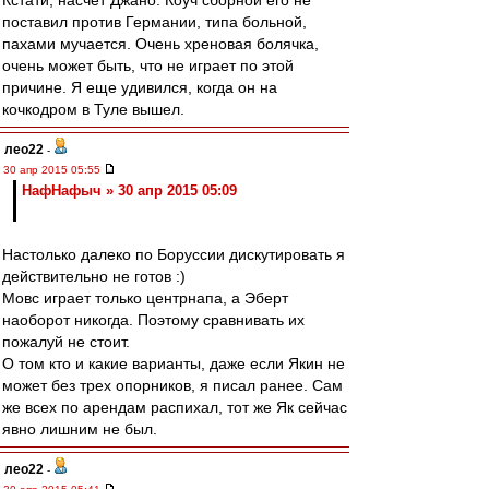
Кстати, насчет Джано. Коуч сборной его не
поставил против Германии, типа больной,
пахами мучается. Очень хреновая болячка,
очень может быть, что не играет по этой
причине. Я еще удивился, когда он на
кочкодром в Туле вышел.
лео22
-
30 апр 2015 05:55
НафНафыч » 30 апр 2015 05:09
Настолько далеко по Боруссии дискутировать я
действительно не готов :)
Мовс играет только центрнапа, а Эберт
наоборот никогда. Поэтому сравнивать их
пожалуй не стоит.
О том кто и какие варианты, даже если Якин не
может без трех опорников, я писал ранее. Сам
же всех по арендам распихал, тот же Як сейчас
явно лишним не был.
лео22
-