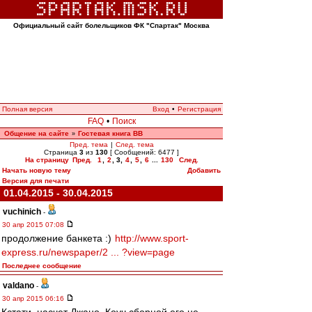
Официальный сайт болельщиков ФК "Спартак" Москва
Полная версия
Вход
•
Регистрация
FAQ
•
Поиск
Общение на сайте
Гостевая книга ВВ
»
Пред. тема
|
След. тема
Страница
3
из
130
[ Сообщений: 6477 ]
На страницу
Пред.
1
,
2
,
3
,
4
,
5
,
6
...
130
След.
Начать новую тему
Добавить
Версия для печати
01.04.2015 - 30.04.2015
vuchinich
-
30 апр 2015 07:08
продолжение банкета :)
http://www.sport-
express.ru/newspaper/2 ... ?view=page
Последнее сообщение
valdano
-
30 апр 2015 06:16