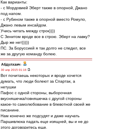
Как варианты:
- с Мордовией Эберт также в опорной, Джано
под напом.
- с Рубином также в опорной вместо Ромуло,
Джано левым инсайдом.
Учись читать между строк))))
С Зенитом вроде все в строю. Эберт на лавку?
Дыр же нет)))))
ПС. За Боруссией я так долго не следил, все
же за другую команду болею.
Абдулхаич
-
30 апр 2015 01:16
Вот почитаешь некоторых и вроде хочется
думать, что люди болеют за Спартак, а
нетушки
Пафос с одной стороны, выборочная
вкусняшечка/говняшечка с другой стороны
какое-то самолюбование в блевотной своей же
писанине.
Нам конечно же подсудят и даже научать
Паршивлюка падать еще изящней, вы и не до
этого договоритесь еще.