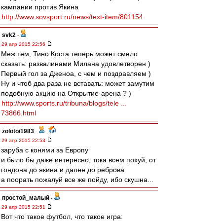
кампании против Якина
http://www.sovsport.ru/news/text-item/801154
svk2
-
29 апр 2015 22:56
Меж тем, Тино Коста теперь может смело
сказать: развалинами Милана удовлетворен )
Первый гол за Дженоа, с чем и поздравляем )
Ну и чтоб два раза не вставать: может замутим
подобную акцию на Открытие-арена ? )
http://www.sports.ru/tribuna/blogs/tele ...
73866.html
zolotoi1983
-
29 апр 2015 22:53
заруба с конями за Европу
и было бы даже интересно, тока всем похуй, от
гондона до якина и далее до реброва
а поорать пожалуй все же пойду, ибо скушна...
простой_малый
-
29 апр 2015 22:51
Вот что такое футбол, что такое игра: