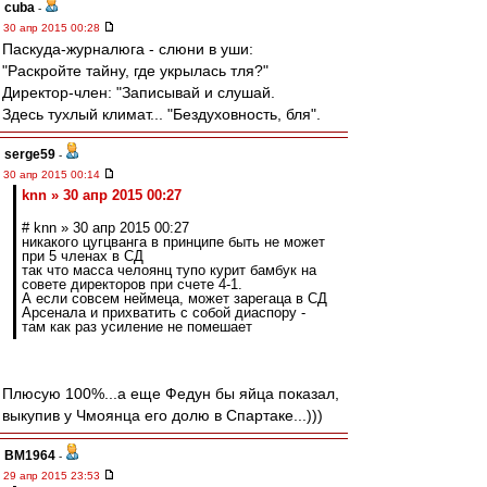
cuba
-
30 апр 2015 00:28
Паскуда-журналюга - слюни в уши:
"Раскройте тайну, где укрылась тля?"
Директор-член: "Записывай и слушай.
Здесь тухлый климат... "Бездуховность, бля".
serge59
-
30 апр 2015 00:14
knn » 30 апр 2015 00:27
# knn » 30 апр 2015 00:27
никакого цугцванга в принципе быть не может
при 5 членах в СД
так что масса челоянц тупо курит бамбук на
совете директоров при счете 4-1.
А если совсем неймеца, может зарегаца в СД
Арсенала и прихватить с собой диаспору -
там как раз усиление не помешает
Плюсую 100%...а еще Федун бы яйца показал,
выкупив у Чмоянца его долю в Спартаке...)))
BM1964
-
29 апр 2015 23:53