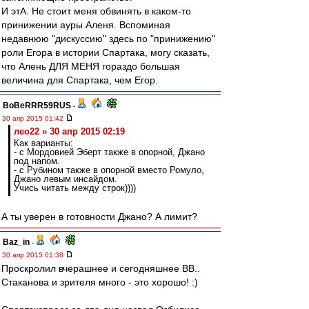
И этА. Не стоит меня обвинять в каком-то
принижении ауры Аленя. Вспоминая
недавнюю "дискуссию" здесь по "принижению"
роли Егора в истории Спартака, могу сказать,
что Алень ДЛЯ МЕНЯ гораздо большая
величина для Спартака, чем Егор.
BoBeRRR59RUS
-
30 апр 2015 01:42
лео22 » 30 апр 2015 02:19
Как варианты:
- с Мордовией Эберт также в опорной, Джано
под напом.
- с Рубином также в опорной вместо Ромуло,
Джано левым инсайдом.
Учись читать между строк))))
А ты уверен в готовности Джано? А лимит?
Baz_in
-
30 апр 2015 01:38
Проскролил вчерашнее и сегодняшнее ВВ..
Стаканова и зрителя много - это хорошо! :)