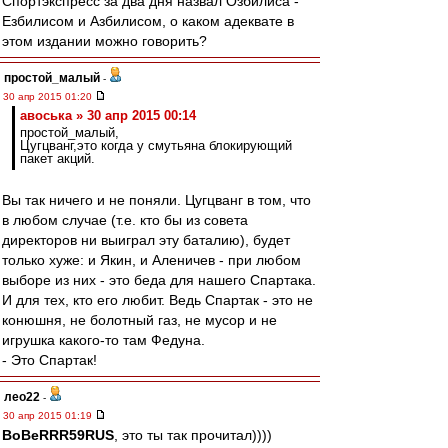
Спортэкспресс за два дня назвал Озбилиса -
Езбилисом и Азбилисом, о каком адеквате в
этом издании можно говорить?
простой_малый
-
30 апр 2015 01:20
авоська » 30 апр 2015 00:14
простой_малый,
Цугцванг,это когда у смутьяна блокирующий
пакет акций.
Вы так ничего и не поняли. Цугцванг в том, что
в любом случае (т.е. кто бы из совета
директоров ни выиграл эту баталию), будет
только хуже: и Якин, и Аленичев - при любом
выборе из них - это беда для нашего Спартака.
И для тех, кто его любит. Ведь Спартак - это не
конюшня, не болотный газ, не мусор и не
игрушка какого-то там Федуна.
- Это Спартак!
лео22
-
30 апр 2015 01:19
BoBeRRR59RUS
, это ты так прочитал))))