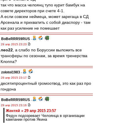
так что масса челоянц тупо курит бамбук на
совете директоров при счете 4-1.
А если совсем неймеца, может зарегаца в СД
Арсенала и прихватить с собой диаспору - там
как раз усиление не помешает
BoBeRRR59RUS
-
29 апр 2015 23:23
лео22
, а слабо по Боруссии выложить все
трансферы по сезонам, за время тренерства
Клоппа?
zolotoi1983
-
29 апр 2015 23:17
десятипроцентный громоотвод, это как раз про
гондона
BoBeRRR59RUS
-
29 апр 2015 23:16
Жентяй » 29 апр 2015 23:57
Федун подозревает Челоянца в организации
кампании против Якина