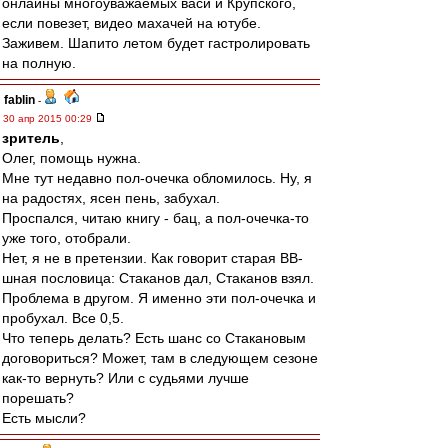
онлайны многоуважаемых васи и Крупского,
если повезет, видео махачей на ютубе.
Заживем. Шапито летом будет гастролировать
на полную.
fablin
-
30 апр 2015 00:29
зpитель
,
Олег, помощь нужна.
Мне тут недавно пол-очечка обломилось. Ну, я
на радостях, ясен пень, забухал.
Проспался, читаю книгу - бац, а пол-очечка-то
уже того, отобрали.
Нет, я не в претензии. Как говорит старая ВВ-
шная пословица: Стаканов дал, Стаканов взял.
Проблема в другом. Я именно эти пол-очечка и
пробухал. Все 0,5.
Что теперь делать? Есть шанс со Стакановым
договориться? Может, там в следующем сезоне
как-то вернуть? Или с судьями лучше
порешать?
Есть мысли?