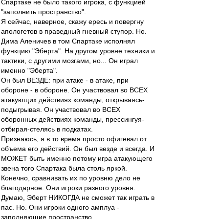
Спартаке не было такого игрока, с функцией
"заполнить пространство".
Я сейчас, наверное, скажу ересь и повергну
апологетов в праведный гневный ступор. Но.
Дима Аленичев в том Спартаке исполнял
функцию "Эберта". На другом уровне техники и
тактики, с другими мозгами, но... Он играл
именно "Эберта".
Он был ВЕЗДЕ: при атаке - в атаке, при
обороне - в обороне. Он участвовал во ВСЕХ
атакующих действиях команды, открываясь-
подыгрывая. Он участвовал во ВСЕХ
оборонных действиях команды, прессингуя-
отбирая-стелясь в подкатах.
Признаюсь, я в то время просто офигевал от
объема его действий. Он был везде и всегда. И
МОЖЕТ быть именно потому игра атакующего
звена того Спартака была столь яркой.
Конечно, сравнивать их по уровню дело не
благодарное. Они игроки разного уровня.
Думаю, Эберт НИКОГДА не сможет так играть в
пас. Но. Они игроки одного амплуа -
заполняющие пространство.