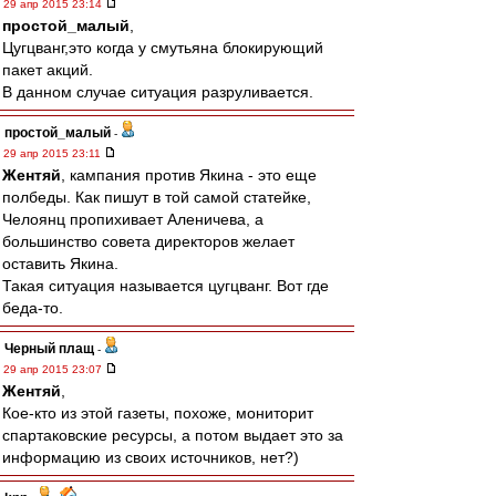
29 апр 2015 23:14
простой_малый
,
Цугцванг,это когда у смутьяна блокирующий
пакет акций.
В данном случае ситуация разруливается.
простой_малый
-
29 апр 2015 23:11
Жентяй
, кампания против Якина - это еще
полбеды. Как пишут в той самой статейке,
Челоянц пропихивает Аленичева, а
большинство совета директоров желает
оставить Якина.
Такая ситуация называется цугцванг. Вот где
беда-то.
Черный плащ
-
29 апр 2015 23:07
Жентяй
,
Кое-кто из этой газеты, похоже, мониторит
спартаковские ресурсы, а потом выдает это за
информацию из своих источников, нет?)