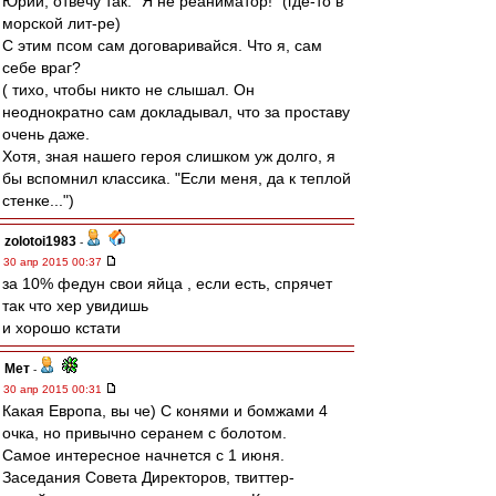
Юрий, отвечу так. "Я не реаниматор!" (где-то в
морской лит-ре)
С этим псом сам договаривайся. Что я, сам
себе враг?
( тихо, чтобы никто не слышал. Он
неоднократно сам докладывал, что за проставу
очень даже.
Хотя, зная нашего героя слишком уж долго, я
бы вспомнил классика. "Если меня, да к теплой
стенке...")
zolotoi1983
-
30 апр 2015 00:37
за 10% федун свои яйца , если есть, спрячет
так что хер увидишь
и хорошо кстати
Мет
-
30 апр 2015 00:31
Какая Европа, вы че) С конями и бомжами 4
очка, но привычно серанем с болотом.
Самое интересное начнется с 1 июня.
Заседания Совета Директоров, твиттер-