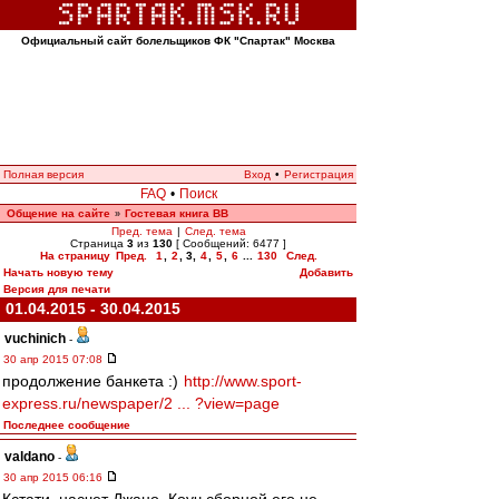
Официальный сайт болельщиков ФК "Спартак" Москва
Полная версия
Вход
•
Регистрация
FAQ
•
Поиск
Общение на сайте
Гостевая книга ВВ
»
Пред. тема
|
След. тема
Страница
3
из
130
[ Сообщений: 6477 ]
На страницу
Пред.
1
,
2
,
3
,
4
,
5
,
6
...
130
След.
Начать новую тему
Добавить
Версия для печати
01.04.2015 - 30.04.2015
vuchinich
-
30 апр 2015 07:08
продолжение банкета :)
http://www.sport-
express.ru/newspaper/2 ... ?view=page
Последнее сообщение
valdano
-
30 апр 2015 06:16