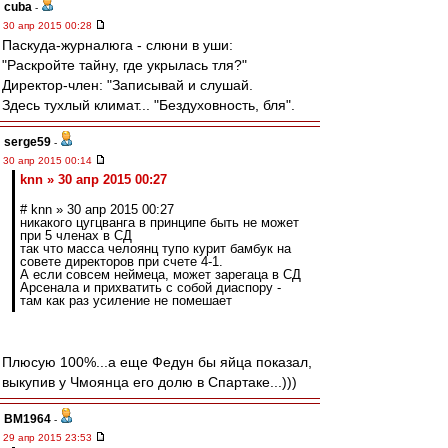
cuba
-
30 апр 2015 00:28
Паскуда-журналюга - слюни в уши:
"Раскройте тайну, где укрылась тля?"
Директор-член: "Записывай и слушай.
Здесь тухлый климат... "Бездуховность, бля".
serge59
-
30 апр 2015 00:14
knn » 30 апр 2015 00:27
# knn » 30 апр 2015 00:27
никакого цугцванга в принципе быть не может
при 5 членах в СД
так что масса челоянц тупо курит бамбук на
совете директоров при счете 4-1.
А если совсем неймеца, может зарегаца в СД
Арсенала и прихватить с собой диаспору -
там как раз усиление не помешает
Плюсую 100%...а еще Федун бы яйца показал,
выкупив у Чмоянца его долю в Спартаке...)))
BM1964
-
29 апр 2015 23:53