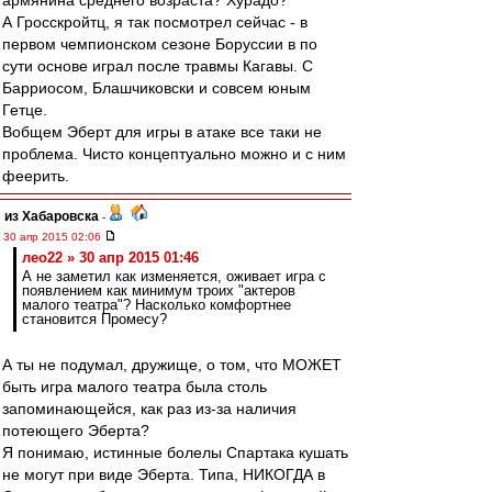
армянина среднего возраста? Хурадо?
А Гросскройтц, я так посмотрел сейчас - в
первом чемпионском сезоне Боруссии в по
сути основе играл после травмы Кагавы. С
Барриосом, Блашчиковски и совсем юным
Гетце.
Вобщем Эберт для игры в атаке все таки не
проблема. Чисто концептуально можно и с ним
феерить.
из Хабаровска
-
30 апр 2015 02:06
лео22 » 30 апр 2015 01:46
А не заметил как изменяется, оживает игра с
появлением как минимум троих "актеров
малого театра"? Насколько комфортнее
становится Промесу?
А ты не подумал, дружище, о том, что МОЖЕТ
быть игра малого театра была столь
запоминающейся, как раз из-за наличия
потеющего Эберта?
Я понимаю, истинные болелы Спартака кушать
не могут при виде Эберта. Типа, НИКОГДА в