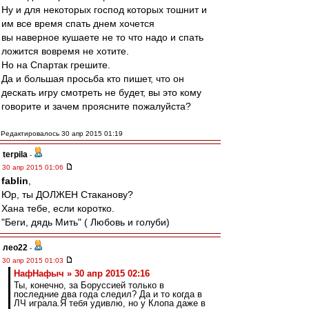
Ну и для некоторых господ которых тошнит и
им все время спать днем хочется
вы наверное кушаете не то что надо и спать
ложится вовремя не хотите.
Но на Спартак грешите.
Да и большая просьба кто пишет, что он
дескать игру смотреть не будет, вы это кому
говорите и зачем проясните пожалуйста?
Редактировалось 30 апр 2015 01:19
terpila
-
30 апр 2015 01:06
fablin
,
Юр, ты ДОЛЖЕН Стаканову?
Хана тебе, если коротко.
"Беги, дядь Мить" ( Любовь и голуби)
лео22
-
30 апр 2015 01:03
НафНафыч » 30 апр 2015 02:16
Ты, конечно, за Боруссией только в
последние два года следил? Да и то когда в
ЛЧ играла.Я тебя удивлю, но у Клопа даже в