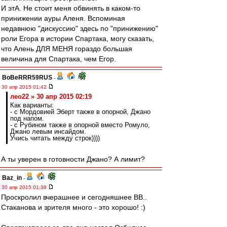
И этА. Не стоит меня обвинять в каком-то
принижении ауры Аленя. Вспоминая
недавнюю "дискуссию" здесь по "принижению"
роли Егора в истории Спартака, могу сказать,
что Алень ДЛЯ МЕНЯ гораздо большая
величина для Спартака, чем Егор.
BoBeRRR59RUS
-
30 апр 2015 01:42
лео22 » 30 апр 2015 02:19
Как варианты:
- с Мордовией Эберт также в опорной, Джано
под напом.
- с Рубином также в опорной вместо Ромуло,
Джано левым инсайдом.
Учись читать между строк))))
А ты уверен в готовности Джано? А лимит?
Baz_in
-
30 апр 2015 01:38
Проскролил вчерашнее и сегодняшнее ВВ..
Стаканова и зрителя много - это хорошо! :)