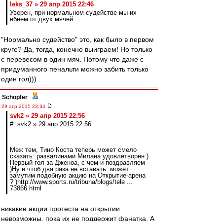
leks_37 » 29 апр 2015 22:46
Уверен, при нормальном судействе мы их
ебнем от двух мячей.
"Нормально судейство" это, как было в первом
круге? Да, тогда, конечно выиграем! Но только
с перевесом в один мяч. Потому что даже с
придуманного пенальти можно забить только
один гол)))
Schopfer
-
29 апр 2015 23:34
svk2 » 29 апр 2015 22:56
# svk2 » 29 апр 2015 22:56
Меж тем, Тино Коста теперь может смело
сказать: развалинами Милана удовлетворен )
Первый гол за Дженоа, с чем и поздравляем
)Ну и чтоб два раза не вставать: может
замутим подобную акцию на Открытие-арена
? )http://www.sports.ru/tribuna/blogs/tele ...
73866.html
никакие акции протеста на открытии
невозможны, пока их не поддержит фанатка. А