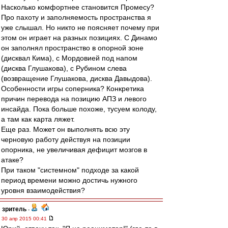
Насколько комфортнее становится Промесу?
Про пахоту и заполняемость пространства я
уже слышал. Но никто не поясняет почему при
этом он играет на разных позициях. С Динамо
он заполнял пространство в опорной зоне
(дисквал Кима), с Мордовией под напом
(дисква Глушакова), с Рубином слева
(возвращение Глушакова, дисква Давыдова).
Особенности игры соперника? Конкретика
причин перевода на позицию АПЗ и левого
инсайда. Пока больше похоже, тусуем колоду,
а там как карта ляжет.
Еще раз. Может он выполнять всю эту
черновую работу действуя на позиции
опорника, не увеличивая дефицит мозгов в
атаке?
При таком "системном" подходе за какой
период времени можно достичь нужного
уровня взаимодействия?
зpитель
-
30 апр 2015 00:41