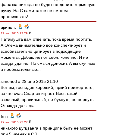
фанатка никогда не будет гандонить кормящую
ручку. На С сами такое не смогем
организовать!
зpитель
-
29 апр 2015 23:29
Патамушта вам отвечать, тока время портить.
А Олежа внимательно все конспектирует и
всеобязательно цитирует в подходящие
моменты. Добавляет от себя, конечно. И не
всегда удачно. Но смысл доносит. А вы скучные
и необязательные...
simoned » 29 апр 2015 21:10
Вот вы, господин хороший, яркий пример того,
во что счас Спартак играет. Весь такой
взрослый, правильный, не бухнуть, не пернуть.
От сюда до сюда.
knn
-
29 апр 2015 23:27
никакого цугцванга в принципе быть не может
при 5 членах в СД