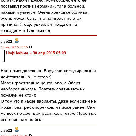
Кстати, насчет Джано. Коуч сборной его не
поставил против Германии, типа больной,
пахами мучается. Очень хреновая болячка,
очень может быть, что не играет по этой
причине. Я еще удивился, когда он на
кочкодром в Туле вышел.
лео22
-
30 апр 2015 05:55
НафНафыч » 30 апр 2015 05:09
Настолько далеко по Боруссии дискутировать я
действительно не готов :)
Мовс играет только центрнапа, а Эберт
наоборот никогда. Поэтому сравнивать их
пожалуй не стоит.
О том кто и какие варианты, даже если Якин не
может без трех опорников, я писал ранее. Сам
же всех по арендам распихал, тот же Як сейчас
явно лишним не был.
лео22
-