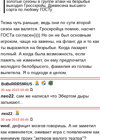
золотые сезоны в группе атаки на безрыбье
выходил Гросскройц. Древесина высшего
сорта по любому ГОСТу.
Тезка чуть раньше, ведь они по сути второй
сезон как валятся. Гроскройца помню, насчет
ГОСТа согласен)))) Но он не был основным
игроком, чаще на замены, на фланг, да и то как
ты выразился на безрыбье. Когда лазарет
полный. А когда была возможность, если
память не изменяет, он ему предпочитал
молодого белобрысого, фамилия из головы
вылетела. Я о подходе в целом.
BoBeRRR59RUS
-
30 апр 2015 00:49
лео22
, сам же написал что Эбертом дыры
затыкают...
лео22
-
30 апр 2015 00:46
wod
, дефицит мозгов говоришь. А не заметил
как изменяется, оживает игра с появлением как
минимум троих "актеров малого театра"?