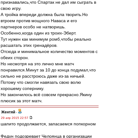
признавались,что Спартак не дал им сыграть в
свою игру.
А тройка впереди должна была творить.Но
втроем против мощного Наваса и его
партнеров особо не натворишь.
Особенно,когда один из троих-Эберт.
Тут нужен как минимум ромб,чтобы реально
расшатать этих гренадёров.
Отсюда и минимальное количество моментов с
обеих сторон.
Но несмотря на это лично мне матч
понравился.Минут за 10 до конца подумал,что
сильно не расстроюсь даже из-за ничьей.
Потому что смогли навязать свою волю
хорошему сопернику.
Но закончилось всё совсем прекрасно.Якину
плюсик за этот матч.
Жентяй
-
29 апр 2015 22:57
шапито продолжается, запасаемся попкорном
Федун подозревает Челоянца в организации