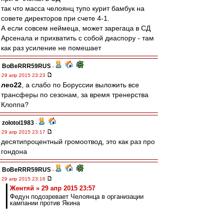
так что масса челоянц тупо курит бамбук на
совете директоров при счете 4-1.
А если совсем неймеца, может зарегаца в СД
Арсенала и прихватить с собой диаспору - там
как раз усиление не помешает
BoBeRRR59RUS
-
29 апр 2015 23:23
лео22
, а слабо по Боруссии выложить все
трансферы по сезонам, за время тренерства
Клоппа?
zolotoi1983
-
29 апр 2015 23:17
десятипроцентный громоотвод, это как раз про
гондона
BoBeRRR59RUS
-
29 апр 2015 23:16
Жентяй » 29 апр 2015 23:57
Федун подозревает Челоянца в организации
кампании против Якина