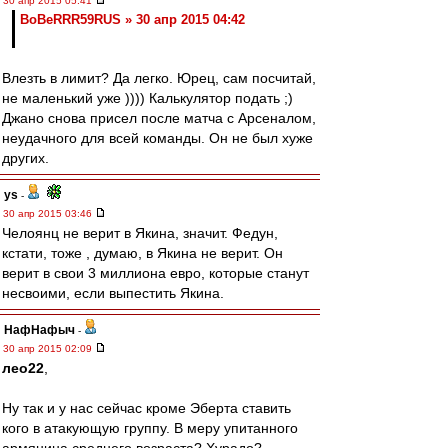
30 апр 2015 05:41
BoBeRRR59RUS » 30 апр 2015 04:42
Влезть в лимит? Да легко. Юрец, сам посчитай,
не маленький уже )))) Калькулятор подать ;)
Джано снова присел после матча с Арсеналом,
неудачного для всей команды. Он не был хуже
других.
ys
-
30 апр 2015 03:46
Челоянц не верит в Якина, значит. Федун,
кстати, тоже , думаю, в Якина не верит. Он
верит в свои 3 миллиона евро, которые станут
несвоими, если выпестить Якина.
НафНафыч
-
30 апр 2015 02:09
лео22
,
Ну так и у нас сейчас кроме Эберта ставить
кого в атакующую группу. В меру упитанного