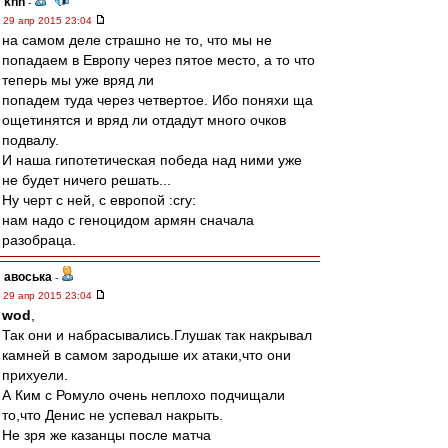
knn
-
29 апр 2015 23:04
на самом деле страшно не то, что мы не
попадаем в Европу через пятое место, а то что
теперь мы уже вряд ли
попадем туда через четвертое. Ибо поняхи ща
ощетинятся и вряд ли отдадут много очков
подвалу.
И наша гипотетическая победа над ними уже
не будет ничего решать...
Ну черт с ней, с европой :cry:
нам надо с геноцидом армян сначала
разобраца.
авоська
-
29 апр 2015 23:04
wod
,
Так они и набрасывались.Глушак так накрывал
камней в самом зародыше их атаки,что они
прихуели.
А Ким с Ромуло очень неплохо подчищали
то,что Денис не успевал накрыть.
Не зря же казанцы после матча