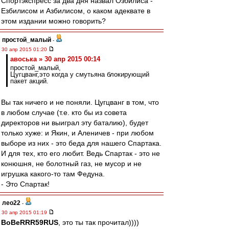
Спортэкспресс за два дня назвал Озбилиса -
Езбилисом и Азбилисом, о каком адеквате в
этом издании можно говорить?
простой_малый
-
30 апр 2015 01:20
авоська » 30 апр 2015 00:14
простой_малый,
Цугцванг,это когда у смутьяна блокирующий
пакет акций.
Вы так ничего и не поняли. Цугцванг в том, что
в любом случае (т.е. кто бы из совета
директоров ни выиграл эту баталию), будет
только хуже: и Якин, и Аленичев - при любом
выборе из них - это беда для нашего Спартака.
И для тех, кто его любит. Ведь Спартак - это не
конюшня, не болотный газ, не мусор и не
игрушка какого-то там Федуна.
- Это Спартак!
лео22
-
30 апр 2015 01:19
BoBeRRR59RUS
, это ты так прочитал))))