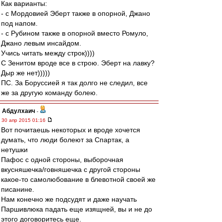
Как варианты:
- с Мордовией Эберт также в опорной, Джано
под напом.
- с Рубином также в опорной вместо Ромуло,
Джано левым инсайдом.
Учись читать между строк))))
С Зенитом вроде все в строю. Эберт на лавку?
Дыр же нет)))))
ПС. За Боруссией я так долго не следил, все
же за другую команду болею.
Абдулхаич
-
30 апр 2015 01:16
Вот почитаешь некоторых и вроде хочется
думать, что люди болеют за Спартак, а
нетушки
Пафос с одной стороны, выборочная
вкусняшечка/говняшечка с другой стороны
какое-то самолюбование в блевотной своей же
писанине.
Нам конечно же подсудят и даже научать
Паршивлюка падать еще изящней, вы и не до
этого договоритесь еще.