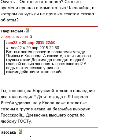
Охуеть... Он только это понял? Сколько
времени прошло с момента вью Членояйца, в
котором он чуть ли не прямым текстом сказал
об этом?
НафНафыч
-
29 апр 2015 23:16
лео22 » 29 апр 2015 22:50
# лео22 » 29 апр 2015 22:50
Вот пытаются провести параллели между
Якином и Клоппом. А скажите, кто из игроков
группы атаки Дортмунда выходит с одной
главной целью заполнять пространство? А
ведь в этом сезоне у них со
взаимодействием тоже не айс.
Ты, конечно, за Боруссией только в последние
два года следил? Да и то когда в ЛЧ играла.
Я тебя удивлю, но у Клопа даже в золотые
сезоны в группе атаки на безрыбье выходил
Гросскройц. Древесина высшего сорта по
любому ГОСТу.
авоська
-