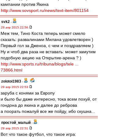
кампании против Якина
http://www.sovsport.ru/news/text-item/801154
svk2
-
29 апр 2015 22:56
Меж тем, Тино Коста теперь может смело
сказать: развалинами Милана удовлетворен )
Первый гол за Дженоа, с чем и поздравляем )
Ну и чтоб два раза не вставать: может замутим
подобную акцию на Открытие-арена ? )
http://www.sports.ru/tribuna/blogs/tele ...
73866.html
zolotoi1983
-
29 апр 2015 22:53
заруба с конями за Европу
и было бы даже интересно, тока всем похуй, от
гондона до якина и далее до реброва
а поорать пожалуй все же пойду, ибо скушна...
простой_малый
-
29 апр 2015 22:51
Вот что такое футбол, что такое игра: