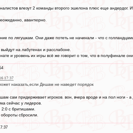
налистов влезут 2 команды второго эшелона плюс еще андердог. И
 неожиданно, авантюрно.
ние по лягушкам. Они даже потеть не начинали - что с голландцами
 выйдут на лабутенах и расслабоне.
нате и уровень их игры всё же говорит о том, что в полуфинале он
54
16 17:37
 может наказать,если Дешам не наведет порядок
шам сам придерживает игроков. вон, вчера вроде и на пол ноги - а
ика сейчас у лидеров.
 2:0 с бритишами.
 обороты сбросили.
7:37