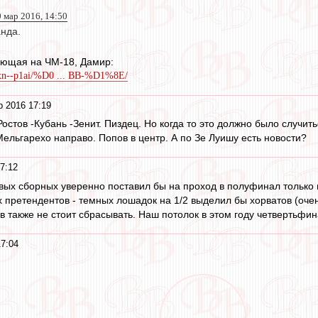
0 мар 2016, 14:50
анда.
дающая на ЧМ-18, Дамир:
l.xn--p1ai/%D0 ... BB-%D1%8E/
р 2016 17:19
Ростов -Кубань -Зенит. Пиздец. Но когда то это должно было случи
Мельгарехо направо. Попов в центр. А по Зе Луишу есть новости?
7:12
вых сборных уверенно поставил бы на проход в полуфинал только
х претендентов - темных лошадок на 1/2 выделил бы хорватов (оче
в также не стоит сбрасывать. Наш потолок в этом году четвертьфин
7:04