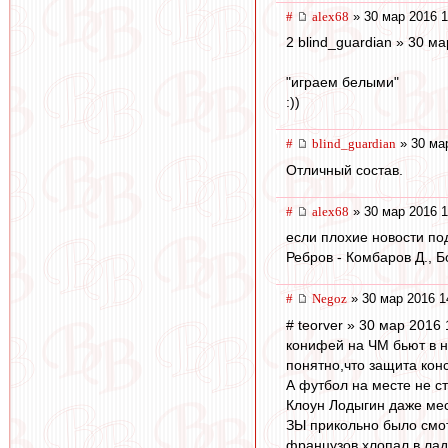
#
alex68
» 30 мар 2016 1
2 blind_guardian » 30 м
"играем белыми"
:))
#
blind_guardian
» 30 ма
Отличный состав.
#
alex68
» 30 мар 2016 1
если плохие новости под
Ребров - Комбаров Д., Б
#
Negoz
» 30 мар 2016 1
# teorver » 30 мар 2016 
конифей на ЧМ бьют в не
понятно,что защита конс
А футбол на месте не ст
Клоун Лодыгин даже мес
ЗЫ прикольно было смот
французов хлопал в ла