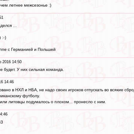
чем летнее межсезонье :)
51
делся ...
 :-)
руппе с Германией и Польшей
р 2016 14:50
е будет. У них сильная команда.
16 14:46
овано в НХЛ и НБА, не надо своих игроков отпускать во всякие сб
риканскому футболу.
или литовцы подумалось о плохом... пронесло с ним.
4:46
33