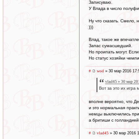
Записуваю.
У Влада в число полуфи
Ну что сказать. Смело,
)))
Влад, такое же впечатле
Запас сумасшедший.
Но проипать могут. Если
Но статус хозяйки чемпи
#
wod
» 30 мар 2016 17:
vlad45 » 30 мар 20
Вот за это их игра
вполне вероятно, что Де
и это нормальная практ
немцы выключились при
а бритиши с голландией
#
vlad45
» 30 мар 2016 1