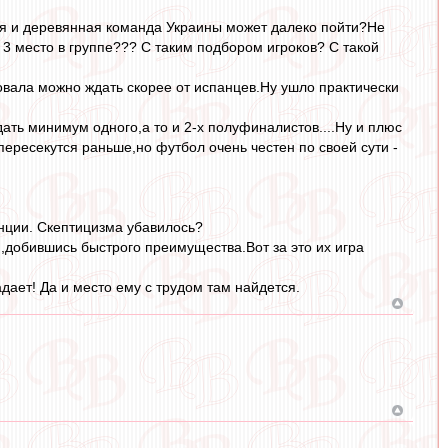
лая и деревянная команда Украины может далеко пойти?Не
т 3 место в группе??? С таким подбором игроков? С такой
вала можно ждать скорее от испанцев.Ну ушло практически
дать минимум одного,а то и 2-х полуфиналистов....Ну и плюс
пересекутся раньше,но футбол очень честен по своей сути -
нции. Скептицизма убавилось?
,добившись быстрого преимущества.Вот за это их игра
дает! Да и место ему с трудом там найдется.