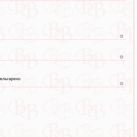
Мельгарехо