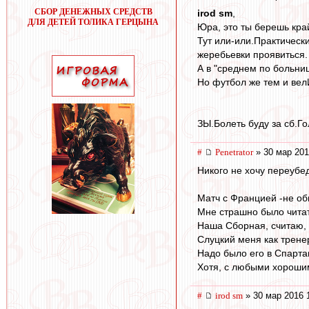
СБОР ДЕНЕЖНЫХ СРЕДСТВ
irod sm
,
ДЛЯ ДЕТЕЙ ТОЛИКА ГЕРЦЫНА
Юра, это ты берешь кр
Тут или-или.Практически
жеребьевки проявиться.
А в "среднем по больниц
Но футбол же тем и вел
ЗЫ.Болеть буду за сб.Гол
#
Penetrator
» 30 мар 201
Никого не хочу переубе
Матч с Францией -не об
Мне страшно было читат
Наша Сборная, считаю, 
Слуцкий меня как трене
Надо было его в Спарта
Хотя, с любыми хорошим
#
irod sm
» 30 мар 2016 