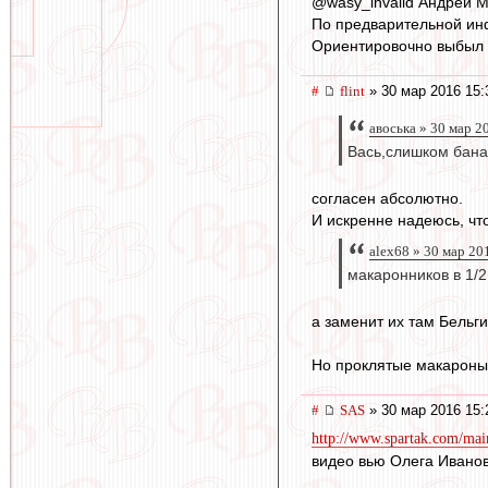
‏@wasy_invalid Андрей 
По предварительной инф
Ориентировочно выбыл 
#
flint
» 30 мар 2016 15:
авоська » 30 мар 2
Вась,слишком бан
согласен абсолютно.
И искренне надеюсь, чт
alex68 » 30 мар 20
макаронников в 1/2
а заменит их там Бельги
Но проклятые макароны 
#
SAS
» 30 мар 2016 15:
http://www.spartak.com/mai
видео вью Олега Ивано