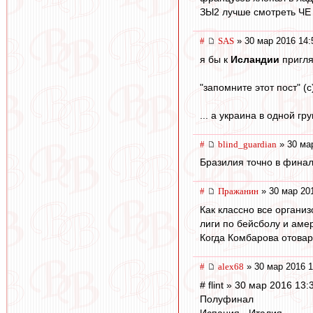
ЗЫ2 лучше смотреть ЧЕ 
#
SAS
» 30 мар 2016 14:
я бы к
Исландии
пригля
"запомните этот пост" (c)
... а украина в одной г
#
blind_guardian
» 30 ма
Бразилия точно в финал
#
Пражанин
» 30 мар 20
Как классно все организ
лиги по бейсболу и аме
Когда Комбарова отовар
#
alex68
» 30 мар 2016 1
# flint » 30 мар 2016 13:
Полуфинал
Испания - Италия