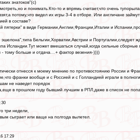
таких знатоков"(с)
смотреть,но и понимать.Кто-то и впрямь считает,что очень тупоры
взят,а потому,что видел их игры 3-4 в отборе. Или англичане займу
ией в составе?
й пятерки" в виде Германии,Англии,Франции,Италии и Испании,про
о эшелона",типа Бельгии,Хорватии,Австрии и Португалии,следует ж
типа Исландии.Тут может вмешаться случай,когда сильные сборные 
- тому больше и отдача....+ фактор везения-))))
тически отнесся к моему мнению по противостоянию России и Фра
е,что франки вообще и с Россией и с Голландией играли в полноги
шам не наведет порядок
на,еще в прошлом году бывший лучшим в РПЛ,даже в список не попа
:30
то три недели,
товым сыграет или ваще на полгода вылетел.
6 17:29