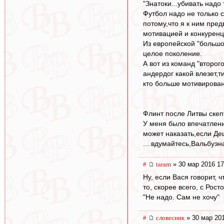
"Знатоки...убивать надо 
Футбол надо не только 
потому,что я к ним пред
мотивацией и конкуренц
Из европейской "большо
целое поколение.
А вот из команд "второг
андердог какой влезет,
кто больше мотивирован 
Флинт после Литвы скеп
У меня было впечатлени
может наказать,если Де
....вдумайтесь,Вальбуэ
#
taram
» 30 мар 2016 17
Ну, если Вася говорит, ч
то, скорее всего, с Рос
"Не надо. Сам не хочу"
#
словесник
» 30 мар 201