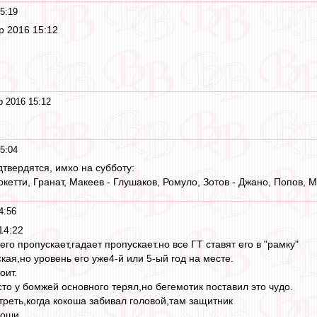
5:19
ар 2016 15:12
р 2016 15:12
5:04
твердятся, имхо на субботу:
окетти, Гранат, Макеев - Глушаков, Ромуло, Зотов - Джано, Попов, 
4:56
14:22
го пропускает,гадает пропускает.но все ГТ ставят его в "рамку"
кая,но уровень его уже4-й или 5-ый год на месте.
оит.
то у бомжей основного терял,но бегемотик поставил это чудо.
реть,когда кокоша забивал головой,там защитник
доши.