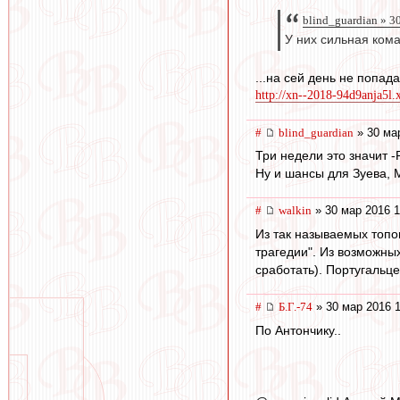
blind_guardian » 3
У них сильная ком
...на сей день не попа
http://xn--2018-94d9anja5
#
blind_guardian
» 30 ма
Три недели это значит -
Ну и шансы для Зуева, 
#
walkin
» 30 мар 2016 1
Из так называемых топо
трагедии". Из возможны
сработать). Португальце
#
Б.Г.-74
» 30 мар 2016 1
По Антончику..