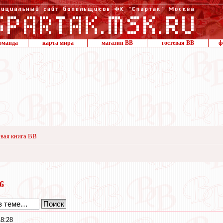
оманда
карта мира
магазин ВВ
гостевая ВВ
ф
вая книга ВВ
16
8:28