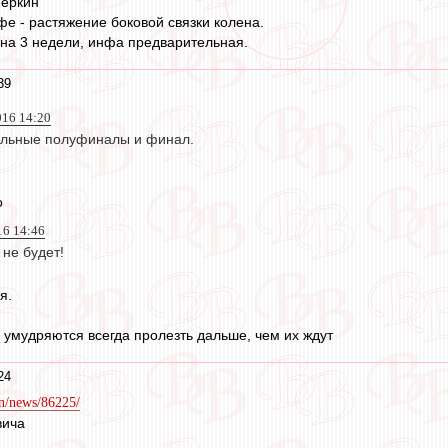
Меркин
е - растяжение боковой связки колена.
на 3 недели, инфа предварительная.
39
016 14:20
альные полуфиналы и финал.
о
16 14:46
 не будет!
я.
умудряются всегда пролезть дальше, чем их ждут
24
n/news/86225/
вича