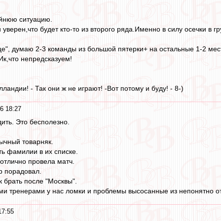
айнюю ситуацию.
 уверен,что будет кто-то из второго ряда.Именно в силу осечки в г
е", думаю 2-3 команды из большой пятерки+ на остальные 1-2 мест
Ик,что непредсказуем!
ландии! - Так они ж не играют! -Вот потому и буду! - 8-)
6 18:27
дить. Это бесполезно.
ычный товарняк.
ь фамилии в их списке.
отлично провела матч.
р порадовал.
к брать после "Москвы".
и тренерами у нас ломки и проблемы высосанные из непонятно отк
17:55