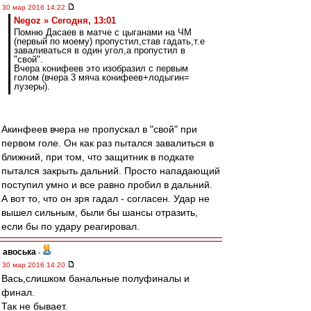
30 мар 2016 14:22
Negoz » Сегодня, 13:01
Помню Дасаев в матче с цыганами на ЧМ
(первый по моему) пропустил,став гадать,т.е
заваливаться в один угол,а пропустил в
"свой".
Вчера конифеев это изобразил с первым
голом (вчера 3 мяча конифеев+лодыгин=
лузеры).
Акинфеев вчера не пропускал в "свой" при
первом голе. Он как раз пытался завалиться в
ближний, при том, что защитник в подкате
пытался закрыть дальний. Просто нападающий
поступил умно и все равно пробил в дальний.
А вот то, что он зря гадал - согласен. Удар не
вышел сильным, были бы шансы отразить,
если бы по удару реагировал.
авоська
-
30 мар 2016 14:20
Вась,слишком банальные полуфиналы и
финал.
Так не бывает.