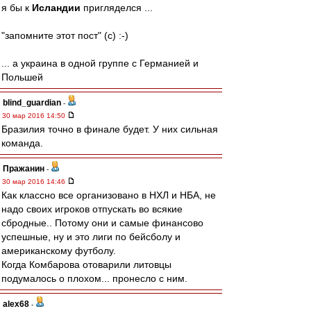
я бы к
Исландии
пригляделся ...
"запомните этот пост" (c) :-)
... а украина в одной группе с Германией и
Польшей
blind_guardian
-
30 мар 2016 14:50
Бразилия точно в финале будет. У них сильная
команда.
Пражанин
-
30 мар 2016 14:46
Как классно все организовано в НХЛ и НБА, не
надо своих игроков отпускать во всякие
сбродные.. Потому они и самые финансово
успешные, ну и это лиги по бейсболу и
американскому футболу.
Когда Комбарова отоварили литовцы
подумалось о плохом... пронесло с ним.
alex68
-