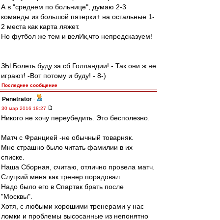
А в "среднем по больнице", думаю 2-3
команды из большой пятерки+ на остальные 1-
2 места как карта ляжет.
Но футбол же тем и велИк,что непредсказуем!
ЗЫ.Болеть буду за сб.Голландии! - Так они ж не
играют! -Вот потому и буду! - 8-)
Последнее сообщение
Penetrator
-
30 мар 2016 18:27
Никого не хочу переубедить. Это бесполезно.
Матч с Францией -не обычный товарняк.
Мне страшно было читать фамилии в их
списке.
Наша Сборная, считаю, отлично провела матч.
Слуцкий меня как тренер порадовал.
Надо было его в Спартак брать после
"Москвы".
Хотя, с любыми хорошими тренерами у нас
ломки и проблемы высосанные из непонятно