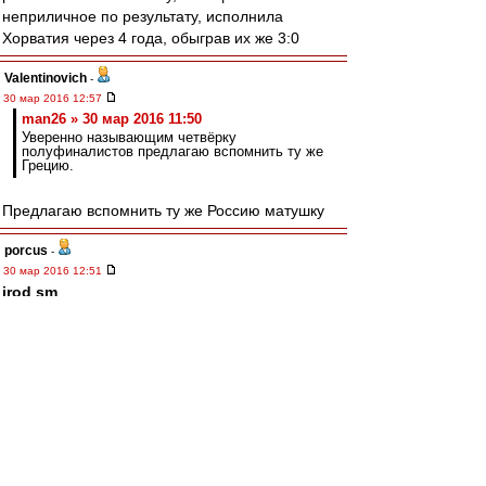
неприличное по результату, исполнила
Хорватия через 4 года, обыграв их же 3:0
Valentinovich
-
30 мар 2016 12:57
man26 » 30 мар 2016 11:50
Уверенно называющим четвёрку
полуфиналистов предлагаю вспомнить ту же
Грецию.
Предлагаю вспомнить ту же Россию матушку
porcus
-
30 мар 2016 12:51
irod sm
,
Юр, ну в 96 чехи вполне сильно выступили и в
финале немчура отползла на "золотом голе" :)
flint
-
30 мар 2016 12:49
Бомбу подкинул Чугайнов:
РФС запретил КамАзу выходит в вышку,
запустив туда Магнит