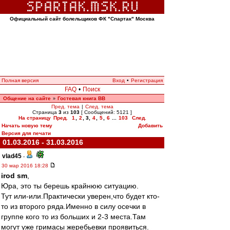
Официальный сайт болельщиков ФК "Спартак" Москва
Полная версия
Вход
•
Регистрация
FAQ
•
Поиск
Общение на сайте
Гостевая книга ВВ
»
Пред. тема
|
След. тема
Страница
3
из
103
[ Сообщений: 5121 ]
На страницу
Пред.
1
,
2
,
3
,
4
,
5
,
6
...
103
След.
Начать новую тему
Добавить
Версия для печати
01.03.2016 - 31.03.2016
vlad45
-
30 мар 2016 18:28
irod sm
,
Юра, это ты берешь крайнюю ситуацию.
Тут или-или.Практически уверен,что будет кто-
то из второго ряда.Именно в силу осечки в
группе кого то из больших и 2-3 места.Там
могут уже гримасы жеребьевки проявиться.