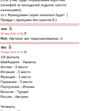
Если у нас будет нормальный воротчик
(конифей за мельдоний,лодыгин просто
нахненужен)
то с Французами серия пенальти будет :)
Правда с фрицами без шансов 8-)
wod
-
30 мар 2016 13:38
flint
, Австрию зря недооцениваешь =)
flint
-
30 мар 2016 13:33
1/8 финала
Швейцария - Украина
Англия - 3 место
Испания - 3 место
Франция - 3 место
Германия - 3 место
Португалия - Италия
Бельгия - Турция
Россия - Австрия
Четверть