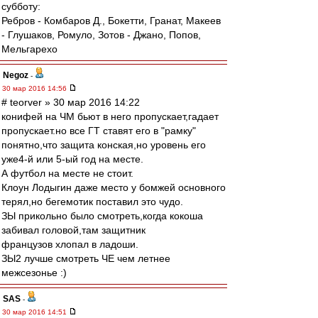
субботу:
Ребров - Комбаров Д., Бокетти, Гранат, Макеев
- Глушаков, Ромуло, Зотов - Джано, Попов,
Мельгарехо
Negoz
-
30 мар 2016 14:56
# teorver » 30 мар 2016 14:22
конифей на ЧМ бьют в него пропускает,гадает
пропускает.но все ГТ ставят его в "рамку"
понятно,что защита конская,но уровень его
уже4-й или 5-ый год на месте.
А футбол на месте не стоит.
Клоун Лодыгин даже место у бомжей основного
терял,но бегемотик поставил это чудо.
ЗЫ прикольно было смотреть,когда кокоша
забивал головой,там защитник
французов хлопал в ладоши.
ЗЫ2 лучше смотреть ЧЕ чем летнее
межсезонье :)
SAS
-
30 мар 2016 14:51