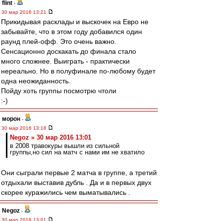
flint
-
30 мар 2016 13:21
Прикидывая расклады и выскочек на Евро не
забывайте, что в этом году добавился один
раунд плей-офф. Это очень важно.
Сенсационно доскакать до финала стало
много сложнее. Выиграть - практически
нереально. Но в полуфинале по-любому будет
одна неожиданность.
Пойду хоть группы посмотрю чтоли
:-)
морон
-
30 мар 2016 13:18
Negoz » 30 мар 2016 13:01
в 2008 травокуры вышли из сильной
группы,но сил на матч с нами им не хватило
Они сыграли первые 2 матча в группе, а третий
отдыхали выставив дубль . Да и в первых двух
скорее куражились чем выматывались .
Negoz
-
30 мар 2016 13:01