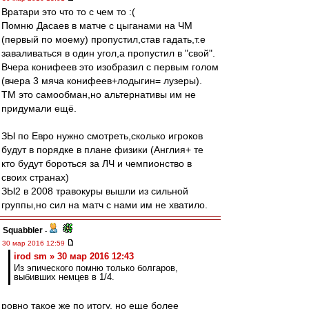
Вратари это что то с чем то :(
Помню Дасаев в матче с цыганами на ЧМ
(первый по моему) пропустил,став гадать,т.е
заваливаться в один угол,а пропустил в "свой".
Вчера конифеев это изобразил с первым голом
(вчера 3 мяча конифеев+лодыгин= лузеры).
ТМ это самообман,но альтернативы им не
придумали ещё.
ЗЫ по Евро нужно смотреть,сколько игроков
будут в порядке в плане физики (Англия+ те
кто будут бороться за ЛЧ и чемпионство в
своих странах)
ЗЫ2 в 2008 травокуры вышли из сильной
группы,но сил на матч с нами им не хватило.
Squabbler
-
30 мар 2016 12:59
irod sm » 30 мар 2016 12:43
Из эпического помню только болгаров,
выбивших немцев в 1/4.
ровно такое же по итогу, но еще более