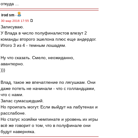
откуда ...
irod sm
-
30 мар 2016 17:55
Записуваю.
У Влада в число полуфиналистов влезут 2
команды второго эшелона плюс еще андердог.
Итого 3 из 4 - темным лошадям.
Ну что сказать. Смело, неожиданно,
авантюрно.
)))
Влад, такое же впечатление по лягушкам. Они
даже потеть не начинали - что с голландцами,
что с нами.
Запас сумасшедший.
Но проипать могут. Если выйдут на лабутенах и
расслабоне.
Но статус хозяйки чемпинате и уровень их игры
всё же говорит о том, что в полуфинале они
будут наверняка.