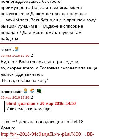
полноги,добившись быстрого
преимущества.Вот за это их игра может
наказать,если Дешам не наведет порядок
....вдумайтесь,Вальбуэна,еще в прошлом году
бывший лучшим в РПЛ,даже в список не
попадает! Да и место ему с трудом там
найдется.
taram
-
30 мар 2016 17:30
Ну, если Вася говорит, что три недели,
то, скорее всего, с Ростовым сыграет или ваще
на полгода вылетел.
"Не надо. Сам не хочу"
словесник
-
30 мар 2016 17:29
blind_guardian » 30 мар 2016, 14:50
У них сильная команда.
...на сей день не попадающая на ЧМ-18,
Дамир:
http://xn--2018-94d9anja5l.xn--p1ai/%D0 ... BB-