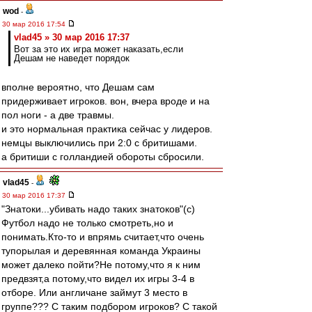
wod
-
30 мар 2016 17:54
vlad45 » 30 мар 2016 17:37
Вот за это их игра может наказать,если
Дешам не наведет порядок
вполне вероятно, что Дешам сам
придерживает игроков. вон, вчера вроде и на
пол ноги - а две травмы.
и это нормальная практика сейчас у лидеров.
немцы выключились при 2:0 с бритишами.
а бритиши с голландией обороты сбросили.
vlad45
-
30 мар 2016 17:37
"Знатоки...убивать надо таких знатоков"(с)
Футбол надо не только смотреть,но и
понимать.Кто-то и впрямь считает,что очень
тупорылая и деревянная команда Украины
может далеко пойти?Не потому,что я к ним
предвзят,а потому,что видел их игры 3-4 в
отборе. Или англичане займут 3 место в
группе??? С таким подбором игроков? С такой