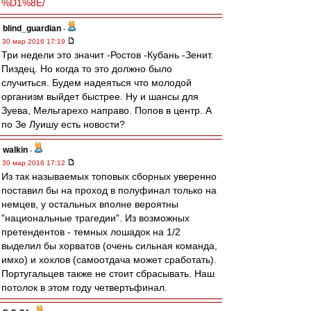
%D1%8E/
blind_guardian
-
30 мар 2016 17:19
Три недели это значит -Ростов -Кубань -Зенит.
Пиздец. Но когда то это должно было
случиться. Будем надеяться что молодой
организм выйдет быстрее. Ну и шансы для
Зуева, Мельгарехо направо. Попов в центр. А
по Зе Луишу есть новости?
walkin
-
30 мар 2016 17:12
Из так называемых топовых сборных уверенно
поставил бы на проход в полуфинал только на
немцев, у остальных вполне вероятны
"национальные трагедии". Из возможных
претендентов - темных лошадок на 1/2
выделил бы хорватов (очень сильная команда,
имхо) и хохлов (самоотдача может сработать).
Португальцев также не стоит сбрасывать. Наш
потолок в этом году четвертьфинал.