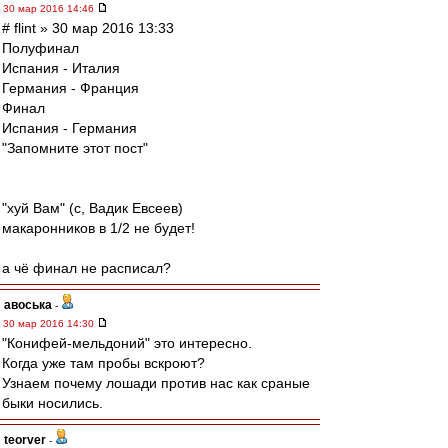
30 мар 2016 14:46
# flint » 30 мар 2016 13:33
Полуфинал
Испания - Италия
Германия - Франция
Финал
Испания - Германия
"Запомните этот пост"
"хуй Вам" (с, Вадик Евсеев)
макаронников в 1/2 не будет!
а чё финал не расписал?
авоська
-
30 мар 2016 14:30
"Конифей-мельдоний" это интересно.
Когда уже там пробы вскроют?
Узнаем почему лошади против нас как сраные
быки носились.
teorver
-