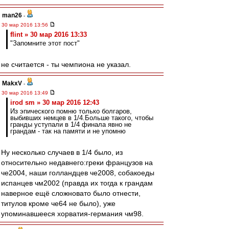
man26
-
30 мар 2016 13:56
flint » 30 мар 2016 13:33
"Запомните этот пост"
не считается - ты чемпиона не указал.
MakxV
-
30 мар 2016 13:49
irod sm » 30 мар 2016 12:43
Из эпического помню только болгаров,
выбивших немцев в 1/4.Больше такого, чтобы
гранды уступали в 1/4 финала явно не
грандам - так на памяти и не упомню
Ну несколько случаев в 1/4 было, из
относительно недавнего:греки французов на
че2004, наши голландцев че2008, собакоеды
испанцев чм2002 (правда их тогда к грандам
наверное ещё сложновато было отнести,
титулов кроме че64 не было), уже
упоминавшееся хорватия-германия чм98.