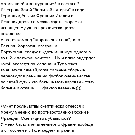
мотивацией и конкуренцией в составе?
Из европейской "большой пятерки" в виде
Германии,Англии,Франции,Италии и
Испании,провала можно ждать скорее от
испанцев.Ну ушло практически целое
поколение.
А вот из команд "второго эшелона",типа
Бельгии,Хорватии,Австрии и
Португалии,следует ждать минимум одного,а
то и 2-х полуфиналистов....Ну и плюс андердог
какой влезет,типа Исландии.Тут может
вмешаться случай,когда сильные сборные
пересекутся раньше,но футбол очень честен
по своей сути - кто больше мотивирован - тому
больше и отдача....+ фактор везения-))))
Флинт после Литвы скептически отнесся к
моему мнению по противостоянию России и
Франции. Скептицизма убавилось?
У меня было впечатление,что франки вообще
и с Россией и с Голландией играли в