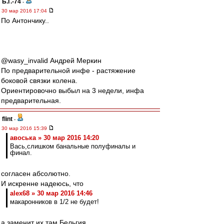
Б.Г.-74
-
30 мар 2016 17:04
По Антончику..
‏@wasy_invalid Андрей Меркин
По предварительной инфе - растяжение
боковой связки колена.
Ориентировочно выбыл на 3 недели, инфа
предварительная.
flint
-
30 мар 2016 15:39
авоська » 30 мар 2016 14:20
Вась,слишком банальные полуфиналы и
финал.
согласен абсолютно.
И искренне надеюсь, что
alex68 » 30 мар 2016 14:46
макаронников в 1/2 не будет!
а заменит их там Бельгия.