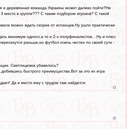
лая и деревянная команда Украины может далеко пойти?Не
т 3 место в группе??? С таким подбором игроков? С такой
вала можно ждать скорее от испанцев.Ну ушло практически
дать минимум одного,а то и 2-х полуфиналистов....Ну и плюс
пересекутся раньше,но футбол очень честен по своей сути -
нции. Скептицизма убавилось?
,добившись быстрого преимущества.Вот за это их игра
дает! Да и место ему с трудом там найдется.