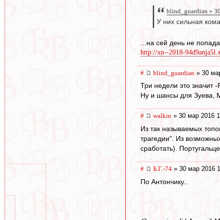
blind_guardian » 3
У них сильная ком
...на сей день не попа
http://xn--2018-94d9anja5
#
blind_guardian
» 30 ма
Три недели это значит -
Ну и шансы для Зуева, 
#
walkin
» 30 мар 2016 1
Из так называемых топо
трагедии". Из возможны
сработать). Португальце
#
Б.Г.-74
» 30 мар 2016 1
По Антончику..