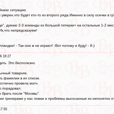
айнюю ситуацию.
 уверен,что будет кто-то из второго ряда.Именно в силу осечки в г
е", думаю 2-3 команды из большой пятерки+ на остальные 1-2 мест
Ик,что непредсказуем!
ландии! - Так они ж не играют! -Вот потому и буду! - 8-)
6 18:27
дить. Это бесполезно.
ычный товарняк.
ь фамилии в их списке.
отлично провела матч.
р порадовал.
к брать после "Москвы".
и тренерами у нас ломки и проблемы высосанные из непонятно отк
17:55