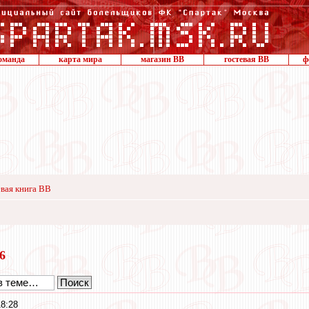
оманда
карта мира
магазин ВВ
гостевая ВВ
ф
вая книга ВВ
16
8:28