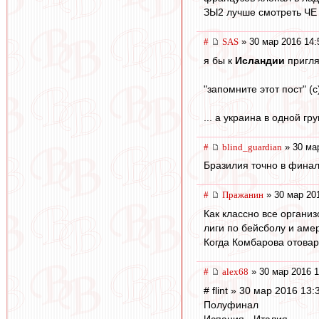
ЗЫ2 лучше смотреть ЧЕ 
#
SAS
» 30 мар 2016 14:
я бы к
Исландии
пригля
"запомните этот пост" (c)
... а украина в одной г
#
blind_guardian
» 30 ма
Бразилия точно в финал
#
Пражанин
» 30 мар 20
Как классно все организ
лиги по бейсболу и аме
Когда Комбарова отовар
#
alex68
» 30 мар 2016 1
# flint » 30 мар 2016 13:
Полуфинал
Испания - Италия