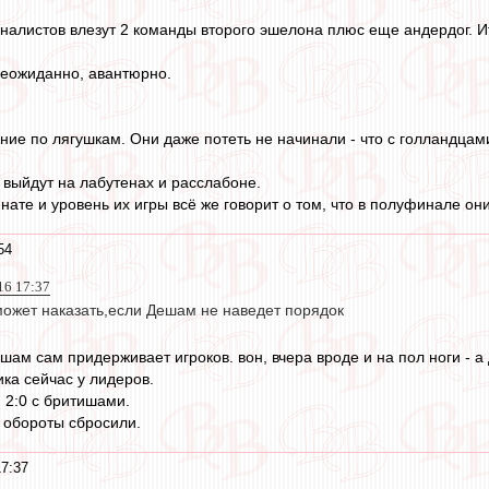
налистов влезут 2 команды второго эшелона плюс еще андердог. И
 неожиданно, авантюрно.
ние по лягушкам. Они даже потеть не начинали - что с голландцами
 выйдут на лабутенах и расслабоне.
нате и уровень их игры всё же говорит о том, что в полуфинале он
54
16 17:37
 может наказать,если Дешам не наведет порядок
шам сам придерживает игроков. вон, вчера вроде и на пол ноги - а
ика сейчас у лидеров.
 2:0 с бритишами.
 обороты сбросили.
7:37