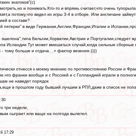
таких знатоков"(с)
смотреть,но и понимать.Кто-то и впрямь считает,что очень тупоры
взят,а потому,что видел их игры 3-4 в отборе. Или англичане займу
ией в составе?
й пятерки" в виде Германии,Англии,Франции,Италии и Испании,про
о эшелона",типа Бельгии,Хорватии,Австрии и Португалии,следует ж
типа Исландии.Тут может вмешаться случай,когда сильные сборные 
- тому больше и отдача....+ фактор везения-))))
тически отнесся к моему мнению по противостоянию России и Фра
е,что франки вообще и с Россией и с Голландией играли в полноги
шам не наведет порядок
на,еще в прошлом году бывший лучшим в РПЛ,даже в список не попа
:30
то три недели,
товым сыграет или ваще на полгода вылетел.
6 17:29