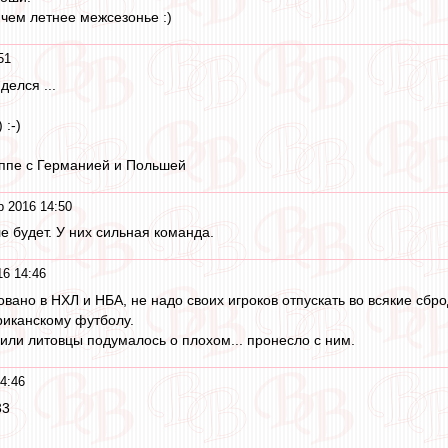
чем летнее межсезонье :)
51
делся ...
 :-)
руппе с Германией и Польшей
р 2016 14:50
е будет. У них сильная команда.
16 14:46
овано в НХЛ и НБА, не надо своих игроков отпускать во всякие сб
риканскому футболу.
или литовцы подумалось о плохом... пронесло с ним.
4:46
33