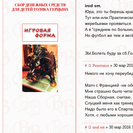
СБОР ДЕНЕЖНЫХ СРЕДСТВ
irod sm
,
ДЛЯ ДЕТЕЙ ТОЛИКА ГЕРЦЫНА
Юра, это ты берешь кр
Тут или-или.Практически
жеребьевки проявиться.
А в "среднем по больниц
Но футбол же тем и вел
ЗЫ.Болеть буду за сб.Гол
#
Penetrator
» 30 мар 201
Никого не хочу переубе
Матч с Францией -не об
Мне страшно было читат
Наша Сборная, считаю, 
Слуцкий меня как трене
Надо было его в Спарта
Хотя, с любыми хорошим
#
irod sm
» 30 мар 2016 