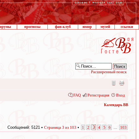
орумы
прогнозы
фан-клуб
юмор
музей
ссылки
Расширенный поиск
FAQ
Регистрация
Вход
Календарь ВВ
3
Сообщений: 5121 •
Страница
3
из
103
•
1
2
4
5
6
...
103