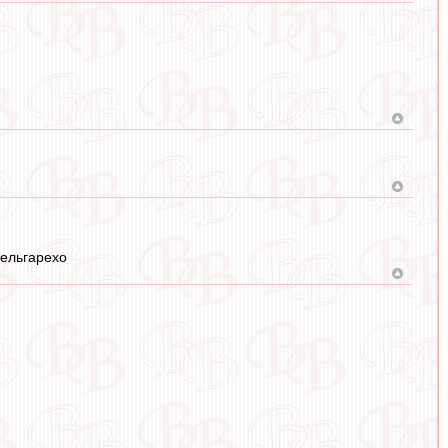
Мельгарехо