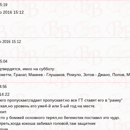
5:19
ар 2016 15:12
р 2016 15:12
5:04
твердятся, имхо на субботу:
окетти, Гранат, Макеев - Глушаков, Ромуло, Зотов - Джано, Попов, 
4:56
14:22
го пропускает,гадает пропускает.но все ГТ ставят его в "рамку"
кая,но уровень его уже4-й или 5-ый год на месте.
оит.
то у бомжей основного терял,но бегемотик поставил это чудо.
реть,когда кокоша забивал головой,там защитник
доши.