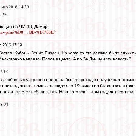
0 мар 2016, 14:50
анда.
дающая на ЧМ-18, Дамир:
l.xn--p1ai/%D0 ... BB-%D1%8E/
р 2016 17:19
Ростов -Кубань -Зенит. Пиздец. Но когда то это должно было случи
Мельгарехо направо. Попов в центр. А по Зе Луишу есть новости?
7:12
вых сборных уверенно поставил бы на проход в полуфинал только
х претендентов - темных лошадок на 1/2 выделил бы хорватов (оче
в также не стоит сбрасывать. Наш потолок в этом году четвертьфин
7:04