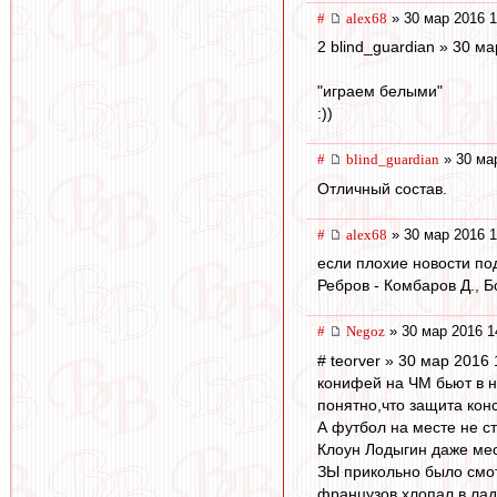
#
alex68
» 30 мар 2016 1
2 blind_guardian » 30 м
"играем белыми"
:))
#
blind_guardian
» 30 ма
Отличный состав.
#
alex68
» 30 мар 2016 1
если плохие новости под
Ребров - Комбаров Д., Б
#
Negoz
» 30 мар 2016 1
# teorver » 30 мар 2016 
конифей на ЧМ бьют в не
понятно,что защита конс
А футбол на месте не ст
Клоун Лодыгин даже мес
ЗЫ прикольно было смот
французов хлопал в ла