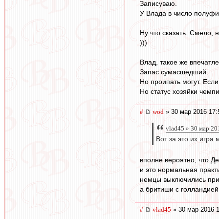
Записуваю.
У Влада в число полуфи
Ну что сказать. Смело,
)))
Влад, такое же впечатле
Запас сумасшедший.
Но проипать могут. Если
Но статус хозяйки чемпи
#
wod
» 30 мар 2016 17:
vlad45 » 30 мар 20
Вот за это их игра
вполне вероятно, что Де
и это нормальная практ
немцы выключились при
а бритиши с голландией
#
vlad45
» 30 мар 2016 1