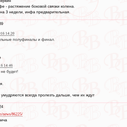
Меркин
е - растяжение боковой связки колена.
на 3 недели, инфа предварительная.
39
016 14:20
альные полуфиналы и финал.
о
16 14:46
 не будет!
я.
умудряются всегда пролезть дальше, чем их ждут
24
n/news/86225/
вича