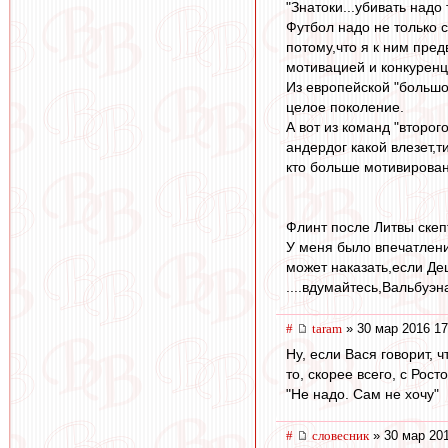
"Знатоки...убивать надо 
Футбол надо не только 
потому,что я к ним пред
мотивацией и конкуренц
Из европейской "большо
целое поколение.
А вот из команд "второг
андердог какой влезет,
кто больше мотивирован 
Флинт после Литвы скеп
У меня было впечатлени
может наказать,если Де
....вдумайтесь,Вальбуэ
#
taram
» 30 мар 2016 17
Ну, если Вася говорит, ч
то, скорее всего, с Рос
"Не надо. Сам не хочу"
#
словесник
» 30 мар 201