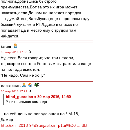
полноги,добившись быстрого
преимущества.Вот за это их игра может
наказать,если Дешам не наведет порядок
....вдумайтесь,Вальбуэна,еще в прошлом году
бывший лучшим в РПЛ,даже в список не
попадает! Да и место ему с трудом там
найдется.
taram
-
30 мар 2016 17:30
Ну, если Вася говорит, что три недели,
то, скорее всего, с Ростовым сыграет или ваще
на полгода вылетел.
"Не надо. Сам не хочу"
словесник
-
30 мар 2016 17:29
blind_guardian » 30 мар 2016, 14:50
У них сильная команда.
...на сей день не попадающая на ЧМ-18,
Дамир:
http://xn--2018-94d9anja5l.xn--p1ai/%D0 ... BB-