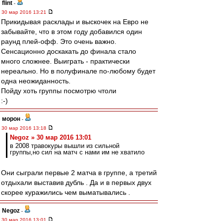
flint
-
30 мар 2016 13:21
Прикидывая расклады и выскочек на Евро не
забывайте, что в этом году добавился один
раунд плей-офф. Это очень важно.
Сенсационно доскакать до финала стало
много сложнее. Выиграть - практически
нереально. Но в полуфинале по-любому будет
одна неожиданность.
Пойду хоть группы посмотрю чтоли
:-)
морон
-
30 мар 2016 13:18
Negoz » 30 мар 2016 13:01
в 2008 травокуры вышли из сильной
группы,но сил на матч с нами им не хватило
Они сыграли первые 2 матча в группе, а третий
отдыхали выставив дубль . Да и в первых двух
скорее куражились чем выматывались .
Negoz
-
30 мар 2016 13:01