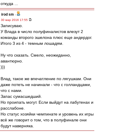
откуда ...
irod sm
-
30 мар 2016 17:55
Записуваю.
У Влада в число полуфиналистов влезут 2
команды второго эшелона плюс еще андердог.
Итого 3 из 4 - темным лошадям.
Ну что сказать. Смело, неожиданно,
авантюрно.
)))
Влад, такое же впечатление по лягушкам. Они
даже потеть не начинали - что с голландцами,
что с нами.
Запас сумасшедший.
Но проипать могут. Если выйдут на лабутенах и
расслабоне.
Но статус хозяйки чемпинате и уровень их игры
всё же говорит о том, что в полуфинале они
будут наверняка.