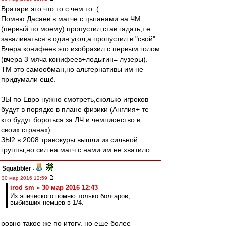
Вратари это что то с чем то :(
Помню Дасаев в матче с цыганами на ЧМ
(первый по моему) пропустил,став гадать,т.е
заваливаться в один угол,а пропустил в "свой".
Вчера конифеев это изобразил с первым голом
(вчера 3 мяча конифеев+лодыгин= лузеры).
ТМ это самообман,но альтернативы им не
придумали ещё.
ЗЫ по Евро нужно смотреть,сколько игроков
будут в порядке в плане физики (Англия+ те
кто будут бороться за ЛЧ и чемпионство в
своих странах)
ЗЫ2 в 2008 травокуры вышли из сильной
группы,но сил на матч с нами им не хватило.
Squabbler
-
30 мар 2016 12:59
irod sm » 30 мар 2016 12:43
Из эпического помню только болгаров,
выбивших немцев в 1/4.
ровно такое же по итогу, но еще более