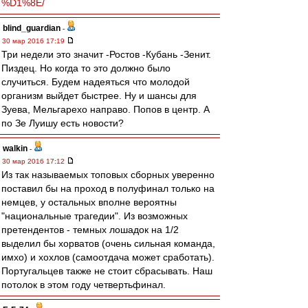
%D1%8E/
blind_guardian
-
30 мар 2016 17:19
Три недели это значит -Ростов -Кубань -Зенит.
Пиздец. Но когда то это должно было
случиться. Будем надеяться что молодой
организм выйдет быстрее. Ну и шансы для
Зуева, Мельгарехо направо. Попов в центр. А
по Зе Луишу есть новости?
walkin
-
30 мар 2016 17:12
Из так называемых топовых сборных уверенно
поставил бы на проход в полуфинал только на
немцев, у остальных вполне вероятны
"национальные трагедии". Из возможных
претендентов - темных лошадок на 1/2
выделил бы хорватов (очень сильная команда,
имхо) и хохлов (самоотдача может сработать).
Португальцев также не стоит сбрасывать. Наш
потолок в этом году четвертьфинал.