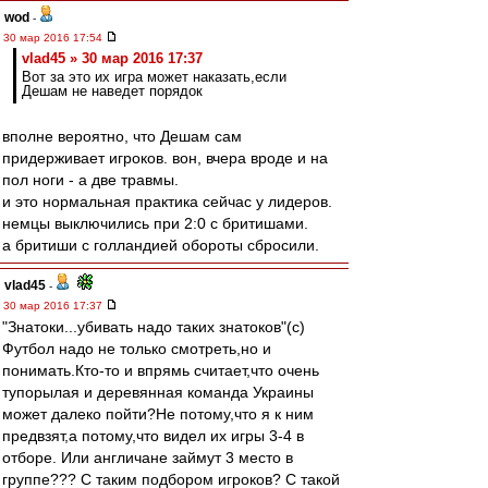
wod
-
30 мар 2016 17:54
vlad45 » 30 мар 2016 17:37
Вот за это их игра может наказать,если
Дешам не наведет порядок
вполне вероятно, что Дешам сам
придерживает игроков. вон, вчера вроде и на
пол ноги - а две травмы.
и это нормальная практика сейчас у лидеров.
немцы выключились при 2:0 с бритишами.
а бритиши с голландией обороты сбросили.
vlad45
-
30 мар 2016 17:37
"Знатоки...убивать надо таких знатоков"(с)
Футбол надо не только смотреть,но и
понимать.Кто-то и впрямь считает,что очень
тупорылая и деревянная команда Украины
может далеко пойти?Не потому,что я к ним
предвзят,а потому,что видел их игры 3-4 в
отборе. Или англичане займут 3 место в
группе??? С таким подбором игроков? С такой