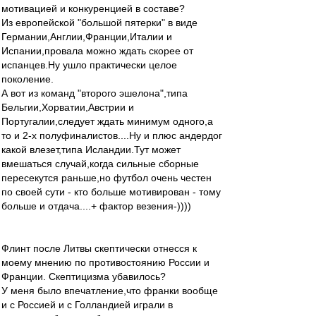
мотивацией и конкуренцией в составе?
Из европейской "большой пятерки" в виде
Германии,Англии,Франции,Италии и
Испании,провала можно ждать скорее от
испанцев.Ну ушло практически целое
поколение.
А вот из команд "второго эшелона",типа
Бельгии,Хорватии,Австрии и
Португалии,следует ждать минимум одного,а
то и 2-х полуфиналистов....Ну и плюс андердог
какой влезет,типа Исландии.Тут может
вмешаться случай,когда сильные сборные
пересекутся раньше,но футбол очень честен
по своей сути - кто больше мотивирован - тому
больше и отдача....+ фактор везения-))))
Флинт после Литвы скептически отнесся к
моему мнению по противостоянию России и
Франции. Скептицизма убавилось?
У меня было впечатление,что франки вообще
и с Россией и с Голландией играли в