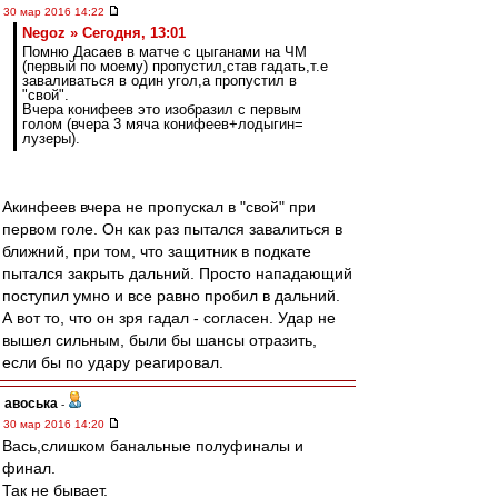
30 мар 2016 14:22
Negoz » Сегодня, 13:01
Помню Дасаев в матче с цыганами на ЧМ
(первый по моему) пропустил,став гадать,т.е
заваливаться в один угол,а пропустил в
"свой".
Вчера конифеев это изобразил с первым
голом (вчера 3 мяча конифеев+лодыгин=
лузеры).
Акинфеев вчера не пропускал в "свой" при
первом голе. Он как раз пытался завалиться в
ближний, при том, что защитник в подкате
пытался закрыть дальний. Просто нападающий
поступил умно и все равно пробил в дальний.
А вот то, что он зря гадал - согласен. Удар не
вышел сильным, были бы шансы отразить,
если бы по удару реагировал.
авоська
-
30 мар 2016 14:20
Вась,слишком банальные полуфиналы и
финал.
Так не бывает.