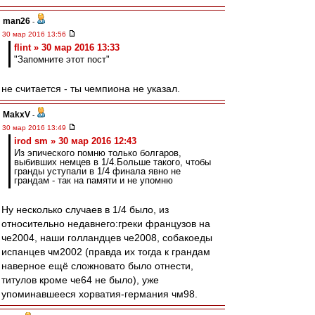
man26
-
30 мар 2016 13:56
flint » 30 мар 2016 13:33
"Запомните этот пост"
не считается - ты чемпиона не указал.
MakxV
-
30 мар 2016 13:49
irod sm » 30 мар 2016 12:43
Из эпического помню только болгаров,
выбивших немцев в 1/4.Больше такого, чтобы
гранды уступали в 1/4 финала явно не
грандам - так на памяти и не упомню
Ну несколько случаев в 1/4 было, из
относительно недавнего:греки французов на
че2004, наши голландцев че2008, собакоеды
испанцев чм2002 (правда их тогда к грандам
наверное ещё сложновато было отнести,
титулов кроме че64 не было), уже
упоминавшееся хорватия-германия чм98.