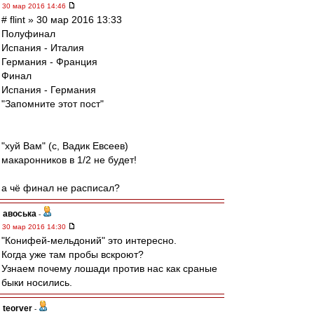
30 мар 2016 14:46
# flint » 30 мар 2016 13:33
Полуфинал
Испания - Италия
Германия - Франция
Финал
Испания - Германия
"Запомните этот пост"
"хуй Вам" (с, Вадик Евсеев)
макаронников в 1/2 не будет!
а чё финал не расписал?
авоська
-
30 мар 2016 14:30
"Конифей-мельдоний" это интересно.
Когда уже там пробы вскроют?
Узнаем почему лошади против нас как сраные
быки носились.
teorver
-