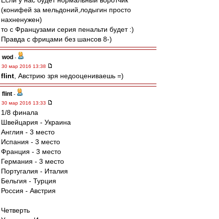
Если у нас будет нормальный воротчик
(конифей за мельдоний,лодыгин просто
нахненужен)
то с Французами серия пенальти будет :)
Правда с фрицами без шансов 8-)
wod
-
30 мар 2016 13:38
flint
, Австрию зря недооцениваешь =)
flint
-
30 мар 2016 13:33
1/8 финала
Швейцария - Украина
Англия - 3 место
Испания - 3 место
Франция - 3 место
Германия - 3 место
Португалия - Италия
Бельгия - Турция
Россия - Австрия
Четверть