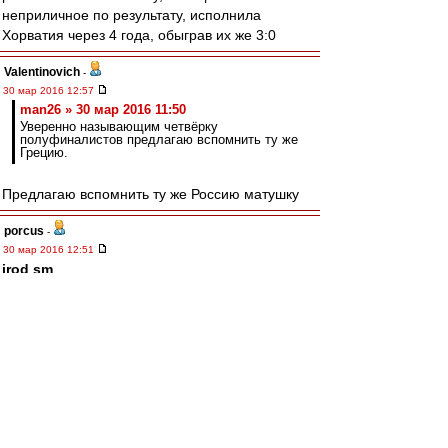
неприличное по результату, исполнила
Хорватия через 4 года, обыграв их же 3:0
Valentinovich
-
30 мар 2016 12:57
man26 » 30 мар 2016 11:50
Уверенно называющим четвёрку
полуфиналистов предлагаю вспомнить ту же
Грецию.
Предлагаю вспомнить ту же Россию матушку
porcus
-
30 мар 2016 12:51
irod sm
,
Юр, ну в 96 чехи вполне сильно выступили и в
финале немчура отползла на "золотом голе" :)
flint
-
30 мар 2016 12:49
Бомбу подкинул Чугайнов:
РФС запретил КамАзу выходит в вышку,
запустив туда Магнит