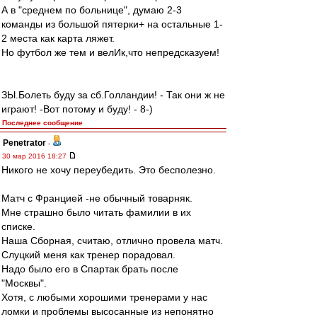
А в "среднем по больнице", думаю 2-3
команды из большой пятерки+ на остальные 1-
2 места как карта ляжет.
Но футбол же тем и велИк,что непредсказуем!
ЗЫ.Болеть буду за сб.Голландии! - Так они ж не
играют! -Вот потому и буду! - 8-)
Последнее сообщение
Penetrator
-
30 мар 2016 18:27
Никого не хочу переубедить. Это бесполезно.
Матч с Францией -не обычный товарняк.
Мне страшно было читать фамилии в их
списке.
Наша Сборная, считаю, отлично провела матч.
Слуцкий меня как тренер порадовал.
Надо было его в Спартак брать после
"Москвы".
Хотя, с любыми хорошими тренерами у нас
ломки и проблемы высосанные из непонятно