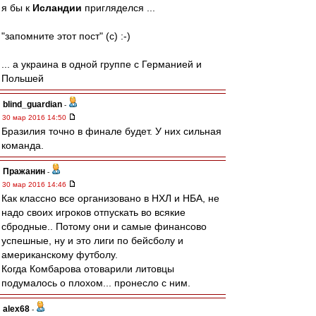
я бы к
Исландии
пригляделся ...
"запомните этот пост" (c) :-)
... а украина в одной группе с Германией и
Польшей
blind_guardian
-
30 мар 2016 14:50
Бразилия точно в финале будет. У них сильная
команда.
Пражанин
-
30 мар 2016 14:46
Как классно все организовано в НХЛ и НБА, не
надо своих игроков отпускать во всякие
сбродные.. Потому они и самые финансово
успешные, ну и это лиги по бейсболу и
американскому футболу.
Когда Комбарова отоварили литовцы
подумалось о плохом... пронесло с ним.
alex68
-