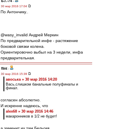
Б.Г.-74
-
30 мар 2016 17:04
По Антончику..
‏@wasy_invalid Андрей Меркин
По предварительной инфе - растяжение
боковой связки колена.
Ориентировочно выбыл на 3 недели, инфа
предварительная.
flint
-
30 мар 2016 15:39
авоська » 30 мар 2016 14:20
Вась,слишком банальные полуфиналы и
финал.
согласен абсолютно.
И искренне надеюсь, что
alex68 » 30 мар 2016 14:46
макаронников в 1/2 не будет!
а заменит их там Бельгия.