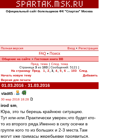
Официальный сайт болельщиков ФК "Спартак" Москва
Полная версия
Вход
•
Регистрация
FAQ
•
Поиск
Общение на сайте
Гостевая книга ВВ
»
Пред. тема
|
След. тема
Страница
3
из
103
[ Сообщений: 5121 ]
На страницу
Пред.
1
,
2
,
3
,
4
,
5
,
6
...
103
След.
Начать новую тему
Добавить
Версия для печати
01.03.2016 - 31.03.2016
vlad45
-
30 мар 2016 18:28
irod sm
,
Юра, это ты берешь крайнюю ситуацию.
Тут или-или.Практически уверен,что будет кто-
то из второго ряда.Именно в силу осечки в
группе кого то из больших и 2-3 места.Там
могут уже гримасы жеребьевки проявиться.