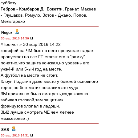
субботу:
Ребров - Комбаров Д., Бокетти, Гранат, Макеев
- Глушаков, Ромуло, Зотов - Джано, Попов,
Мельгарехо
Negoz
-
30 мар 2016 14:56
# teorver » 30 мар 2016 14:22
конифей на ЧМ бьют в него пропускает,гадает
пропускает.но все ГТ ставят его в "рамку"
понятно,что защита конская,но уровень его
уже4-й или 5-ый год на месте.
А футбол на месте не стоит.
Клоун Лодыгин даже место у бомжей основного
терял,но бегемотик поставил это чудо.
ЗЫ прикольно было смотреть,когда кокоша
забивал головой,там защитник
французов хлопал в ладоши.
ЗЫ2 лучше смотреть ЧЕ чем летнее
межсезонье :)
SAS
-
30 мар 2016 14:51