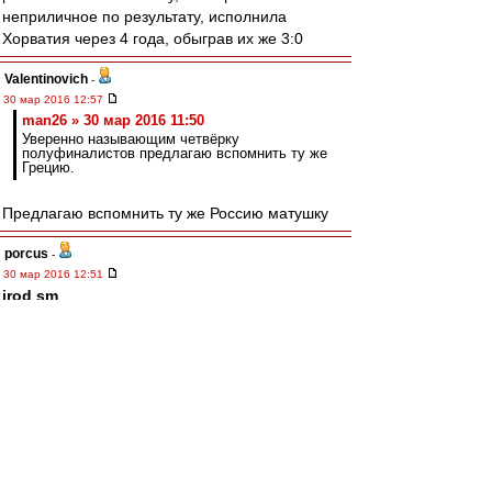
неприличное по результату, исполнила
Хорватия через 4 года, обыграв их же 3:0
Valentinovich
-
30 мар 2016 12:57
man26 » 30 мар 2016 11:50
Уверенно называющим четвёрку
полуфиналистов предлагаю вспомнить ту же
Грецию.
Предлагаю вспомнить ту же Россию матушку
porcus
-
30 мар 2016 12:51
irod sm
,
Юр, ну в 96 чехи вполне сильно выступили и в
финале немчура отползла на "золотом голе" :)
flint
-
30 мар 2016 12:49
Бомбу подкинул Чугайнов:
РФС запретил КамАзу выходит в вышку,
запустив туда Магнит