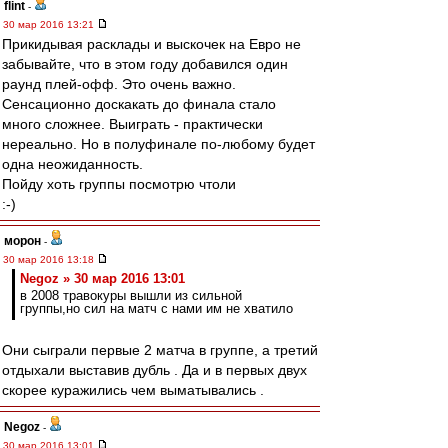
flint
-
30 мар 2016 13:21
Прикидывая расклады и выскочек на Евро не
забывайте, что в этом году добавился один
раунд плей-офф. Это очень важно.
Сенсационно доскакать до финала стало
много сложнее. Выиграть - практически
нереально. Но в полуфинале по-любому будет
одна неожиданность.
Пойду хоть группы посмотрю чтоли
:-)
морон
-
30 мар 2016 13:18
Negoz » 30 мар 2016 13:01
в 2008 травокуры вышли из сильной
группы,но сил на матч с нами им не хватило
Они сыграли первые 2 матча в группе, а третий
отдыхали выставив дубль . Да и в первых двух
скорее куражились чем выматывались .
Negoz
-
30 мар 2016 13:01