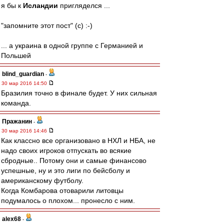
я бы к
Исландии
пригляделся ...
"запомните этот пост" (c) :-)
... а украина в одной группе с Германией и
Польшей
blind_guardian
-
30 мар 2016 14:50
Бразилия точно в финале будет. У них сильная
команда.
Пражанин
-
30 мар 2016 14:46
Как классно все организовано в НХЛ и НБА, не
надо своих игроков отпускать во всякие
сбродные.. Потому они и самые финансово
успешные, ну и это лиги по бейсболу и
американскому футболу.
Когда Комбарова отоварили литовцы
подумалось о плохом... пронесло с ним.
alex68
-