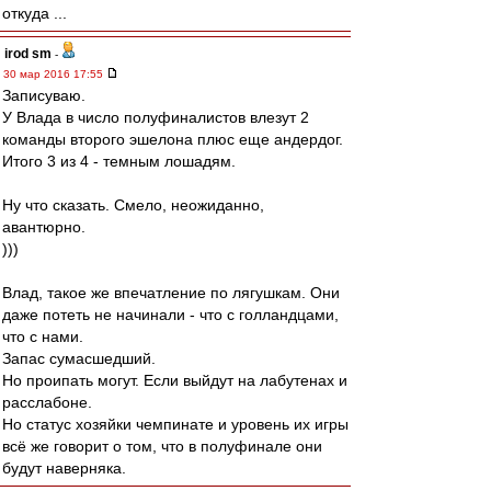
откуда ...
irod sm
-
30 мар 2016 17:55
Записуваю.
У Влада в число полуфиналистов влезут 2
команды второго эшелона плюс еще андердог.
Итого 3 из 4 - темным лошадям.
Ну что сказать. Смело, неожиданно,
авантюрно.
)))
Влад, такое же впечатление по лягушкам. Они
даже потеть не начинали - что с голландцами,
что с нами.
Запас сумасшедший.
Но проипать могут. Если выйдут на лабутенах и
расслабоне.
Но статус хозяйки чемпинате и уровень их игры
всё же говорит о том, что в полуфинале они
будут наверняка.