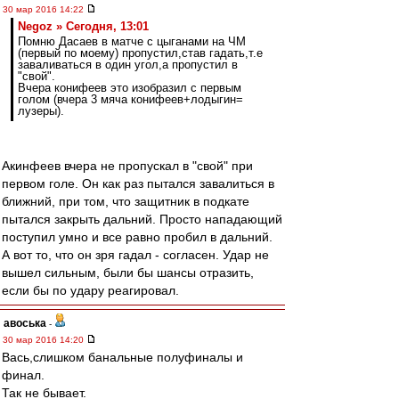
30 мар 2016 14:22
Negoz » Сегодня, 13:01
Помню Дасаев в матче с цыганами на ЧМ
(первый по моему) пропустил,став гадать,т.е
заваливаться в один угол,а пропустил в
"свой".
Вчера конифеев это изобразил с первым
голом (вчера 3 мяча конифеев+лодыгин=
лузеры).
Акинфеев вчера не пропускал в "свой" при
первом голе. Он как раз пытался завалиться в
ближний, при том, что защитник в подкате
пытался закрыть дальний. Просто нападающий
поступил умно и все равно пробил в дальний.
А вот то, что он зря гадал - согласен. Удар не
вышел сильным, были бы шансы отразить,
если бы по удару реагировал.
авоська
-
30 мар 2016 14:20
Вась,слишком банальные полуфиналы и
финал.
Так не бывает.