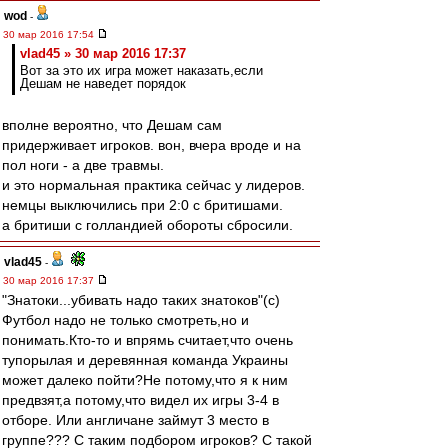
wod
-
30 мар 2016 17:54
vlad45 » 30 мар 2016 17:37
Вот за это их игра может наказать,если
Дешам не наведет порядок
вполне вероятно, что Дешам сам
придерживает игроков. вон, вчера вроде и на
пол ноги - а две травмы.
и это нормальная практика сейчас у лидеров.
немцы выключились при 2:0 с бритишами.
а бритиши с голландией обороты сбросили.
vlad45
-
30 мар 2016 17:37
"Знатоки...убивать надо таких знатоков"(с)
Футбол надо не только смотреть,но и
понимать.Кто-то и впрямь считает,что очень
тупорылая и деревянная команда Украины
может далеко пойти?Не потому,что я к ним
предвзят,а потому,что видел их игры 3-4 в
отборе. Или англичане займут 3 место в
группе??? С таким подбором игроков? С такой