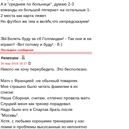
А в "среднем по больнице", думаю 2-3
команды из большой пятерки+ на остальные 1-
2 места как карта ляжет.
Но футбол же тем и велИк,что непредсказуем!
ЗЫ.Болеть буду за сб.Голландии! - Так они ж не
играют! -Вот потому и буду! - 8-)
Последнее сообщение
Penetrator
-
30 мар 2016 18:27
Никого не хочу переубедить. Это бесполезно.
Матч с Францией -не обычный товарняк.
Мне страшно было читать фамилии в их
списке.
Наша Сборная, считаю, отлично провела матч.
Слуцкий меня как тренер порадовал.
Надо было его в Спартак брать после
"Москвы".
Хотя, с любыми хорошими тренерами у нас
ломки и проблемы высосанные из непонятно