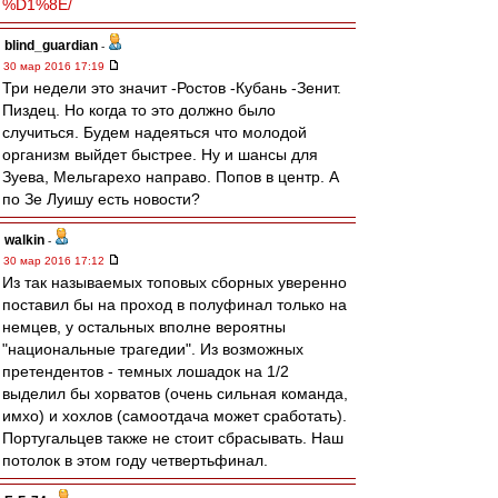
%D1%8E/
blind_guardian
-
30 мар 2016 17:19
Три недели это значит -Ростов -Кубань -Зенит.
Пиздец. Но когда то это должно было
случиться. Будем надеяться что молодой
организм выйдет быстрее. Ну и шансы для
Зуева, Мельгарехо направо. Попов в центр. А
по Зе Луишу есть новости?
walkin
-
30 мар 2016 17:12
Из так называемых топовых сборных уверенно
поставил бы на проход в полуфинал только на
немцев, у остальных вполне вероятны
"национальные трагедии". Из возможных
претендентов - темных лошадок на 1/2
выделил бы хорватов (очень сильная команда,
имхо) и хохлов (самоотдача может сработать).
Португальцев также не стоит сбрасывать. Наш
потолок в этом году четвертьфинал.