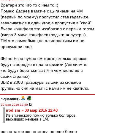
Вратари это что то с чем то :(
Помню Дасаев в матче с цыганами на ЧМ
(первый по моему) пропустил,став гадать,т.е
заваливаться в один угол,а пропустил в "свой".
Вчера конифеев это изобразил с первым голом
(вчера 3 мяча конифеев+лодыгин= лузеры).
ТМ это самообман,но альтернативы им не
придумали ещё.
ЗЫ по Евро нужно смотреть,сколько игроков
будут в порядке в плане физики (Англия+ те
кто будут бороться за ЛЧ и чемпионство в
своих странах)
ЗЫ2 в 2008 травокуры вышли из сильной
группы,но сил на матч с нами им не хватило.
Squabbler
-
30 мар 2016 12:59
irod sm » 30 мар 2016 12:43
Из эпического помню только болгаров,
выбивших немцев в 1/4.
ровно такое же по итогу, но еще более