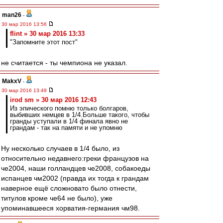
man26
-
30 мар 2016 13:56
flint » 30 мар 2016 13:33
"Запомните этот пост"
не считается - ты чемпиона не указал.
MakxV
-
30 мар 2016 13:49
irod sm » 30 мар 2016 12:43
Из эпического помню только болгаров,
выбивших немцев в 1/4.Больше такого, чтобы
гранды уступали в 1/4 финала явно не
грандам - так на памяти и не упомню
Ну несколько случаев в 1/4 было, из
относительно недавнего:греки французов на
че2004, наши голландцев че2008, собакоеды
испанцев чм2002 (правда их тогда к грандам
наверное ещё сложновато было отнести,
титулов кроме че64 не было), уже
упоминавшееся хорватия-германия чм98.