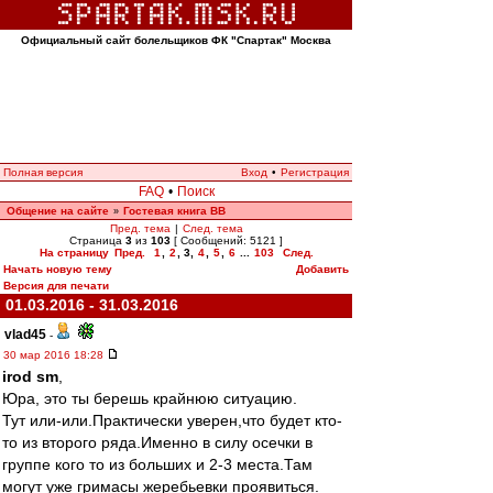
Официальный сайт болельщиков ФК "Спартак" Москва
Полная версия
Вход
•
Регистрация
FAQ
•
Поиск
Общение на сайте
Гостевая книга ВВ
»
Пред. тема
|
След. тема
Страница
3
из
103
[ Сообщений: 5121 ]
На страницу
Пред.
1
,
2
,
3
,
4
,
5
,
6
...
103
След.
Начать новую тему
Добавить
Версия для печати
01.03.2016 - 31.03.2016
vlad45
-
30 мар 2016 18:28
irod sm
,
Юра, это ты берешь крайнюю ситуацию.
Тут или-или.Практически уверен,что будет кто-
то из второго ряда.Именно в силу осечки в
группе кого то из больших и 2-3 места.Там
могут уже гримасы жеребьевки проявиться.