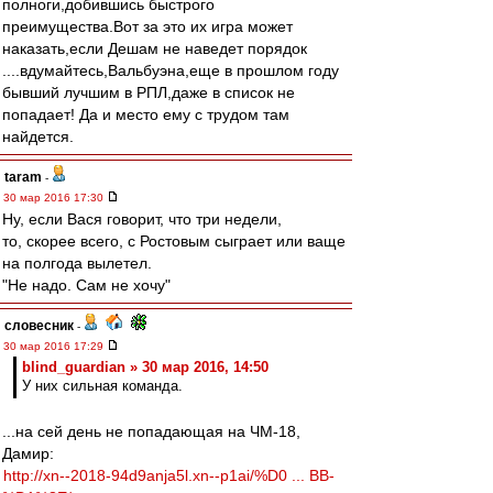
полноги,добившись быстрого
преимущества.Вот за это их игра может
наказать,если Дешам не наведет порядок
....вдумайтесь,Вальбуэна,еще в прошлом году
бывший лучшим в РПЛ,даже в список не
попадает! Да и место ему с трудом там
найдется.
taram
-
30 мар 2016 17:30
Ну, если Вася говорит, что три недели,
то, скорее всего, с Ростовым сыграет или ваще
на полгода вылетел.
"Не надо. Сам не хочу"
словесник
-
30 мар 2016 17:29
blind_guardian » 30 мар 2016, 14:50
У них сильная команда.
...на сей день не попадающая на ЧМ-18,
Дамир:
http://xn--2018-94d9anja5l.xn--p1ai/%D0 ... BB-