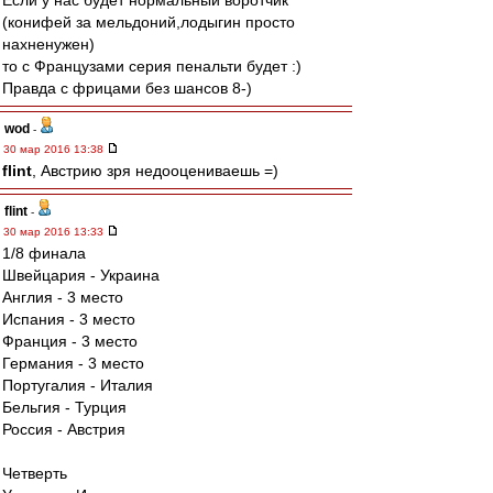
Если у нас будет нормальный воротчик
(конифей за мельдоний,лодыгин просто
нахненужен)
то с Французами серия пенальти будет :)
Правда с фрицами без шансов 8-)
wod
-
30 мар 2016 13:38
flint
, Австрию зря недооцениваешь =)
flint
-
30 мар 2016 13:33
1/8 финала
Швейцария - Украина
Англия - 3 место
Испания - 3 место
Франция - 3 место
Германия - 3 место
Португалия - Италия
Бельгия - Турция
Россия - Австрия
Четверть