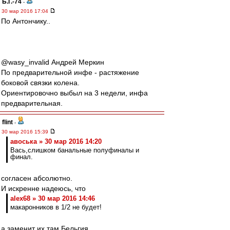
Б.Г.-74
-
30 мар 2016 17:04
По Антончику..
‏@wasy_invalid Андрей Меркин
По предварительной инфе - растяжение
боковой связки колена.
Ориентировочно выбыл на 3 недели, инфа
предварительная.
flint
-
30 мар 2016 15:39
авоська » 30 мар 2016 14:20
Вась,слишком банальные полуфиналы и
финал.
согласен абсолютно.
И искренне надеюсь, что
alex68 » 30 мар 2016 14:46
макаронников в 1/2 не будет!
а заменит их там Бельгия.