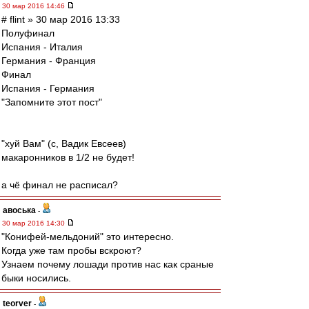
30 мар 2016 14:46
# flint » 30 мар 2016 13:33
Полуфинал
Испания - Италия
Германия - Франция
Финал
Испания - Германия
"Запомните этот пост"
"хуй Вам" (с, Вадик Евсеев)
макаронников в 1/2 не будет!
а чё финал не расписал?
авоська
-
30 мар 2016 14:30
"Конифей-мельдоний" это интересно.
Когда уже там пробы вскроют?
Узнаем почему лошади против нас как сраные
быки носились.
teorver
-