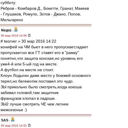
субботу:
Ребров - Комбаров Д., Бокетти, Гранат, Макеев
- Глушаков, Ромуло, Зотов - Джано, Попов,
Мельгарехо
Negoz
-
30 мар 2016 14:56
# teorver » 30 мар 2016 14:22
конифей на ЧМ бьют в него пропускает,гадает
пропускает.но все ГТ ставят его в "рамку"
понятно,что защита конская,но уровень его
уже4-й или 5-ый год на месте.
А футбол на месте не стоит.
Клоун Лодыгин даже место у бомжей основного
терял,но бегемотик поставил это чудо.
ЗЫ прикольно было смотреть,когда кокоша
забивал головой,там защитник
французов хлопал в ладоши.
ЗЫ2 лучше смотреть ЧЕ чем летнее
межсезонье :)
SAS
-
30 мар 2016 14:51