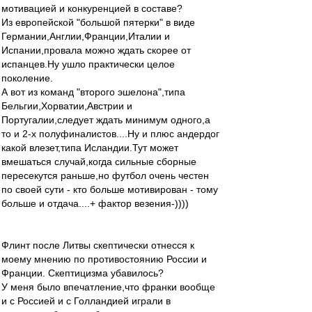
мотивацией и конкуренцией в составе?
Из европейской "большой пятерки" в виде
Германии,Англии,Франции,Италии и
Испании,провала можно ждать скорее от
испанцев.Ну ушло практически целое
поколение.
А вот из команд "второго эшелона",типа
Бельгии,Хорватии,Австрии и
Португалии,следует ждать минимум одного,а
то и 2-х полуфиналистов....Ну и плюс андердог
какой влезет,типа Исландии.Тут может
вмешаться случай,когда сильные сборные
пересекутся раньше,но футбол очень честен
по своей сути - кто больше мотивирован - тому
больше и отдача....+ фактор везения-))))
Флинт после Литвы скептически отнесся к
моему мнению по противостоянию России и
Франции. Скептицизма убавилось?
У меня было впечатление,что франки вообще
и с Россией и с Голландией играли в