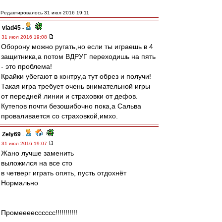
Редактировалось 31 июл 2016 19:11
vlad45
-
31 июл 2016 19:08
Оборону можно ругать,но если ты играешь в 4
защитника,а потом ВДРУГ переходишь на пять
- это проблема!
Крайки убегают в контру,а тут обрез и получи!
Такая игра требует очень внимательной игры
от передней линии и страховки от дефов.
Кутепов почти безошибочно пока,а Сальва
проваливается со страховкой,имхо.
Zely69
-
31 июл 2016 19:07
Жано лучше заменить
выложился на все сто
в четверг играть опять, пусть отдохнёт
Нормально
Промеееесссссс!!!!!!!!!!!