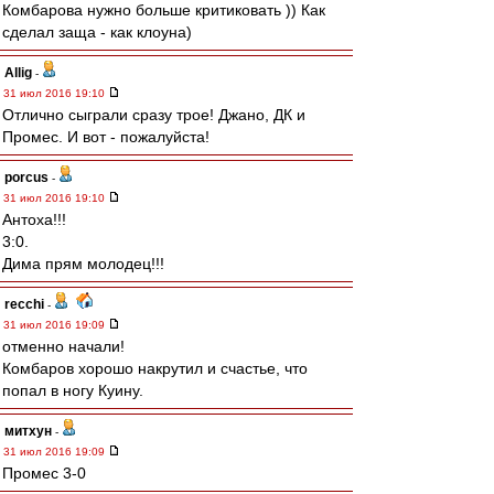
Комбарова нужно больше критиковать )) Как
сделал заща - как клоуна)
Allig
-
31 июл 2016 19:10
Отлично сыграли сразу трое! Джано, ДК и
Промес. И вот - пожалуйста!
porcus
-
31 июл 2016 19:10
Антоха!!!
3:0.
Дима прям молодец!!!
recchi
-
31 июл 2016 19:09
отменно начали!
Комбаров хорошо накрутил и счастье, что
попал в ногу Куину.
митхун
-
31 июл 2016 19:09
Промес 3-0