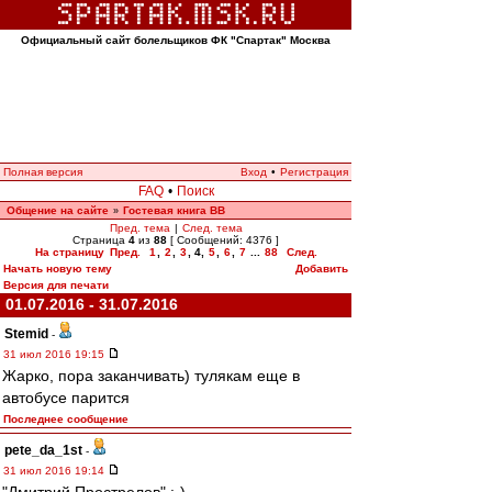
Официальный сайт болельщиков ФК "Спартак" Москва
Полная версия
Вход
•
Регистрация
FAQ
•
Поиск
Общение на сайте
Гостевая книга ВВ
»
Пред. тема
|
След. тема
Страница
4
из
88
[ Сообщений: 4376 ]
На страницу
Пред.
1
,
2
,
3
,
4
,
5
,
6
,
7
...
88
След.
Начать новую тему
Добавить
Версия для печати
01.07.2016 - 31.07.2016
Stemid
-
31 июл 2016 19:15
Жарко, пора заканчивать) тулякам еще в
автобусе парится
Последнее сообщение
pete_da_1st
-
31 июл 2016 19:14