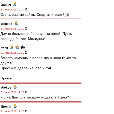
Заныч
-
31 июл 2016 19:11
Опять разные таймы Спартак играет? )))
wookee
-
31 июл 2016 19:11
Димко больше в оборону - ни ногой. Пусть
спереди бегает. Молодцы!
Yarri
-
31 июл 2016 19:11
Вместо команды с перерыва вышла какая то
другая.
Прессинг, давление, пас и гол.
Промес!
Alekos
-
31 июл 2016 19:10
кто на ДимКо в касашку отдавал? Жано?
Stemid
-
31 июл 2016 19:10