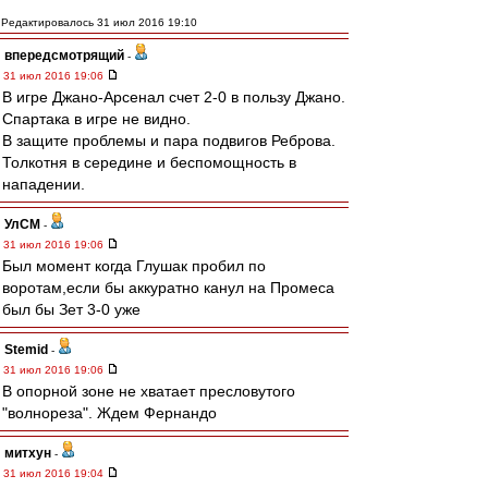
Редактировалось 31 июл 2016 19:10
впередсмотрящий
-
31 июл 2016 19:06
В игре Джано-Арсенал счет 2-0 в пользу Джано.
Спартака в игре не видно.
В защите проблемы и пара подвигов Реброва.
Толкотня в середине и беспомощность в
нападении.
УлСМ
-
31 июл 2016 19:06
Был момент когда Глушак пробил по
воротам,если бы аккуратно канул на Промеса
был бы Зет 3-0 уже
Stemid
-
31 июл 2016 19:06
В опорной зоне не хватает пресловутого
"волнореза". Ждем Фернандо
митхун
-
31 июл 2016 19:04