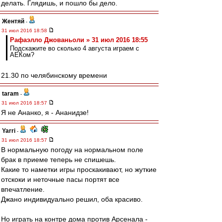
делать. Глядишь, и пошло бы дело.
Жентяй
-
31 июл 2016 18:58
Рафаэлло Джованьоли » 31 июл 2016 18:55
Подскажите во сколько 4 августа играем с
АЕКом?
21.30 по челябинскому времени
taram
-
31 июл 2016 18:57
Я не Ананко, я - Ананидзе!
Yarri
-
31 июл 2016 18:57
В нормальную погоду на нормальном поле
брак в приеме теперь не спишешь.
Какие то наметки игры проскакивают, но жуткие
отскоки и неточные пасы портят все
впечатление.
Джано индивидуально решил, оба красиво.
Но играть на контре дома против Арсенала -