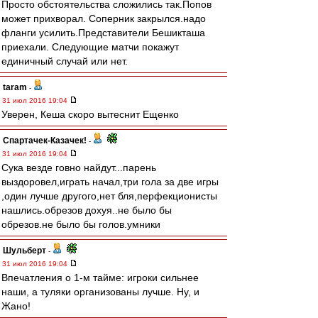
Просто обстоятельства сложились так.Попов
может прихворал. Соперник закрылся.надо
фланги усилить.Представители Бешикташа
приехали. Следующие матчи покажут
единичный случай или нет.
taram
-
31 июл 2016 19:04
Уверен, Кеша скоро вытеснит Ещенко
Спартачек-Казачек!
-
31 июл 2016 19:04
Сука везде говно найдут...парень
выздоровел,играть начал,три гола за две игры
,один лучше другого,нет бля,перфекционисты
нашлись.обрезов дохуя..не было бы
обрезов.не было бы голов.умники
Шульберт
-
31 июл 2016 19:04
Впечатления о 1-м тайме: игроки сильнее
наши, а туляки организованы лучше. Ну, и
Жано!