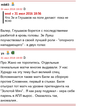
mib83
-
31 июл 2016 19:02
wod » 31 июл 2016 18:56
Что Зе и Глушаков на поле делают -пока не
ясно
Валер, Глушаков борется с последствиями
разбитой в кровь головы. Зе Луиш
поучаствовал в своей лучшей роли - "опорного
нападающего" - в двух голах
ys
-
31 июл 2016 19:00
Про Жано не торопитесь. Отдельные
гениальные матчи многие выдавали. У нас
Хурадо на эту тему был великий спец.
Вспоминается также матч Били за сборную
против Словении, первый в стыках. Биля
отыграл тот матч на уровне претендента на
"Золотой Мяч".. Я как разу подумал - хера себе
парень в АПЛ вырос.. Оказалось так,
аномалия..