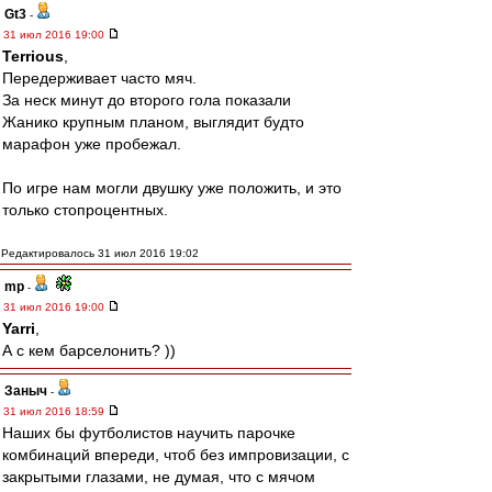
Gt3
-
31 июл 2016 19:00
Terrious
,
Передерживает часто мяч.
За неск минут до второго гола показали
Жанико крупным планом, выглядит будто
марафон уже пробежал.
По игре нам могли двушку уже положить, и это
только стопроцентных.
Редактировалось 31 июл 2016 19:02
mp
-
31 июл 2016 19:00
Yarri
,
А с кем барселонить? ))
Заныч
-
31 июл 2016 18:59
Наших бы футболистов научить парочке
комбинаций впереди, чтоб без импровизации, с
закрытыми глазами, не думая, что с мячом