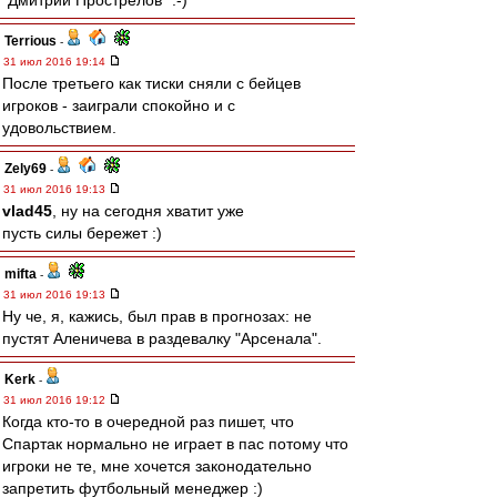
"Дмитрий Прострелов" :-)
Terrious
-
31 июл 2016 19:14
После третьего как тиски сняли с бейцев
игроков - заиграли спокойно и с
удовольствием.
Zely69
-
31 июл 2016 19:13
vlad45
, ну на сегодня хватит уже
пусть силы бережет :)
mifta
-
31 июл 2016 19:13
Ну че, я, кажись, был прав в прогнозах: не
пустят Аленичева в раздевалку "Арсенала".
Kerk
-
31 июл 2016 19:12
Когда кто-то в очередной раз пишет, что
Спартак нормально не играет в пас потому что
игроки не те, мне хочется законодательно
запретить футбольный менеджер :)