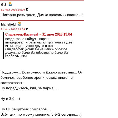
Gt3
-
31 июл 2016 19:09
Шикарно разыграли, Димко красавчик вааще!!!!
Mansfield
-
31 июл 2016 19:09
Спартачек-Казачек! » 31 июл 2016 19:04
везде говно найдут...парень
выздоровел,играть начал,три гола за две
игры ,один лучше другого,нет
бля,перфекционисты нашлись.обрезов
дохуя..не было бы обрезов.не было бы
голов.умники
Поддержу... Возможности Джано известны... От
болячек, особенно хронических, никто не
застрахован...
Ну порадуйтесь, бля, за парня!....
Ну и 3:0!! :)
Ну НЕ защитник Комбаров...
Всё-таки, по моему мнению, 3-5-2 сегодня... :)