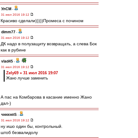
УлСМ
-
31 июл 2016 19:12
Красиво сделали)))))Промеса с почином
dimm77
-
31 июл 2016 19:12
ДК надо в полузащиту возвращать, а слева Бок
как в рубине
vlad45
-
31 июл 2016 19:12
Zely69 » 31 июл 2016 19:07
Жано лучше заменить
А пас на Комбарова в касание именно Жано
дал-)
чннхнпS
-
31 июл 2016 19:12
ну ишо один бы, контрольный.
штоб безвалидолу