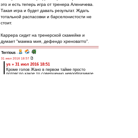
это и есть теперь игра от тренера Аленичева.
Такая игра и будет давать результат. Ждать
тотальной распасовки и барселонистости не
стоит.
Каррера сидит на тренерской скамейке и
думает "мамма мия, дефендо хреноватто".
Terrious
-
31 июл 2016 18:57
ys » 31 июл 2016 18:51
Кроме голов Жано в первом тайме просто
потрясло какое то совершенно невообразимое
количество пижонских опаснейших обрезов
на тему попыток игры в касание.
Причём часть обрезов - того же Жано :)
Шальпа
-
31 июл 2016 18:57
а обрезы, ну и что? халков и мусов больше
нет)))
ys
-