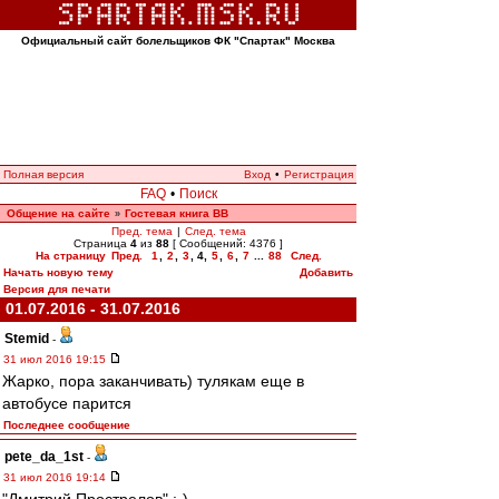
Официальный сайт болельщиков ФК "Спартак" Москва
Полная версия
Вход
•
Регистрация
FAQ
•
Поиск
Общение на сайте
Гостевая книга ВВ
»
Пред. тема
|
След. тема
Страница
4
из
88
[ Сообщений: 4376 ]
На страницу
Пред.
1
,
2
,
3
,
4
,
5
,
6
,
7
...
88
След.
Начать новую тему
Добавить
Версия для печати
01.07.2016 - 31.07.2016
Stemid
-
31 июл 2016 19:15
Жарко, пора заканчивать) тулякам еще в
автобусе парится
Последнее сообщение
pete_da_1st
-
31 июл 2016 19:14