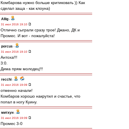
Комбарова нужно больше критиковать )) Как
сделал заща - как клоуна)
Allig
-
31 июл 2016 19:10
Отлично сыграли сразу трое! Джано, ДК и
Промес. И вот - пожалуйста!
porcus
-
31 июл 2016 19:10
Антоха!!!
3:0.
Дима прям молодец!!!
recchi
-
31 июл 2016 19:09
отменно начали!
Комбаров хорошо накрутил и счастье, что
попал в ногу Куину.
митхун
-
31 июл 2016 19:09
Промес 3-0