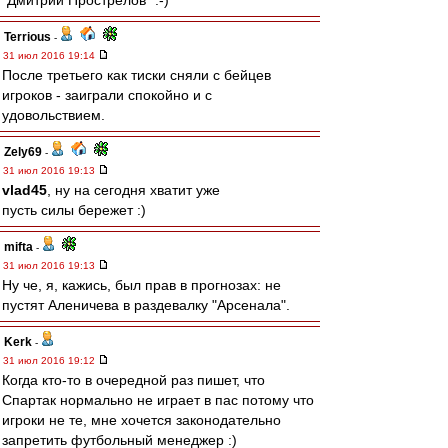
"Дмитрий Прострелов" :-)
Terrious
-
31 июл 2016 19:14
После третьего как тиски сняли с бейцев
игроков - заиграли спокойно и с
удовольствием.
Zely69
-
31 июл 2016 19:13
vlad45
, ну на сегодня хватит уже
пусть силы бережет :)
mifta
-
31 июл 2016 19:13
Ну че, я, кажись, был прав в прогнозах: не
пустят Аленичева в раздевалку "Арсенала".
Kerk
-
31 июл 2016 19:12
Когда кто-то в очередной раз пишет, что
Спартак нормально не играет в пас потому что
игроки не те, мне хочется законодательно
запретить футбольный менеджер :)