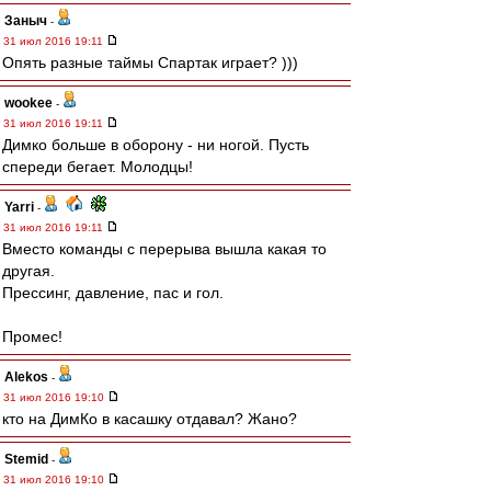
Заныч
-
31 июл 2016 19:11
Опять разные таймы Спартак играет? )))
wookee
-
31 июл 2016 19:11
Димко больше в оборону - ни ногой. Пусть
спереди бегает. Молодцы!
Yarri
-
31 июл 2016 19:11
Вместо команды с перерыва вышла какая то
другая.
Прессинг, давление, пас и гол.
Промес!
Alekos
-
31 июл 2016 19:10
кто на ДимКо в касашку отдавал? Жано?
Stemid
-
31 июл 2016 19:10