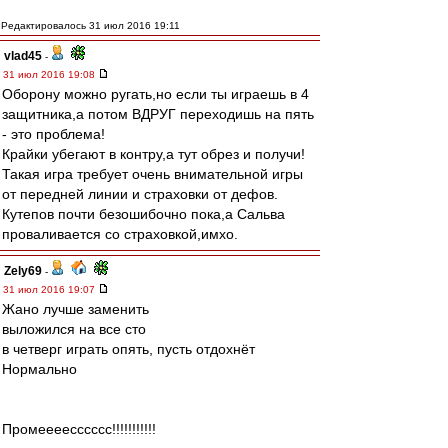
Редактировалось 31 июл 2016 19:11
vlad45
-
31 июл 2016 19:08
Оборону можно ругать,но если ты играешь в 4
защитника,а потом ВДРУГ переходишь на пять
- это проблема!
Крайки убегают в контру,а тут обрез и получи!
Такая игра требует очень внимательной игры
от передней линии и страховки от дефов.
Кутепов почти безошибочно пока,а Сальва
проваливается со страховкой,имхо.
Zely69
-
31 июл 2016 19:07
Жано лучше заменить
выложился на все сто
в четверг играть опять, пусть отдохнёт
Нормально
Промеееесссссс!!!!!!!!!!!