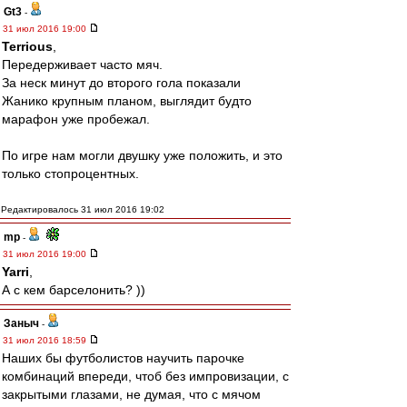
Gt3
-
31 июл 2016 19:00
Terrious
,
Передерживает часто мяч.
За неск минут до второго гола показали
Жанико крупным планом, выглядит будто
марафон уже пробежал.
По игре нам могли двушку уже положить, и это
только стопроцентных.
Редактировалось 31 июл 2016 19:02
mp
-
31 июл 2016 19:00
Yarri
,
А с кем барселонить? ))
Заныч
-
31 июл 2016 18:59
Наших бы футболистов научить парочке
комбинаций впереди, чтоб без импровизации, с
закрытыми глазами, не думая, что с мячом