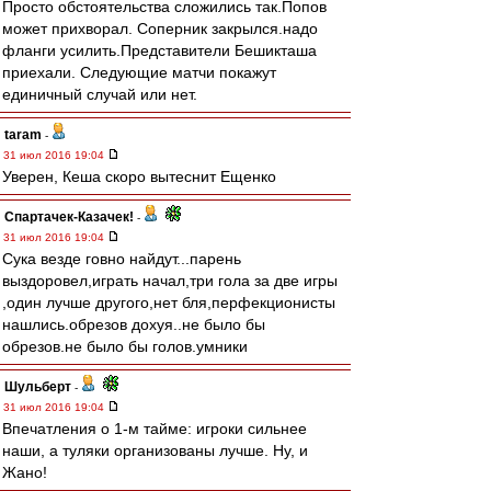
Просто обстоятельства сложились так.Попов
может прихворал. Соперник закрылся.надо
фланги усилить.Представители Бешикташа
приехали. Следующие матчи покажут
единичный случай или нет.
taram
-
31 июл 2016 19:04
Уверен, Кеша скоро вытеснит Ещенко
Спартачек-Казачек!
-
31 июл 2016 19:04
Сука везде говно найдут...парень
выздоровел,играть начал,три гола за две игры
,один лучше другого,нет бля,перфекционисты
нашлись.обрезов дохуя..не было бы
обрезов.не было бы голов.умники
Шульберт
-
31 июл 2016 19:04
Впечатления о 1-м тайме: игроки сильнее
наши, а туляки организованы лучше. Ну, и
Жано!