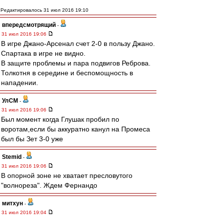
Редактировалось 31 июл 2016 19:10
впередсмотрящий
-
31 июл 2016 19:06
В игре Джано-Арсенал счет 2-0 в пользу Джано.
Спартака в игре не видно.
В защите проблемы и пара подвигов Реброва.
Толкотня в середине и беспомощность в
нападении.
УлСМ
-
31 июл 2016 19:06
Был момент когда Глушак пробил по
воротам,если бы аккуратно канул на Промеса
был бы Зет 3-0 уже
Stemid
-
31 июл 2016 19:06
В опорной зоне не хватает пресловутого
"волнореза". Ждем Фернандо
митхун
-
31 июл 2016 19:04