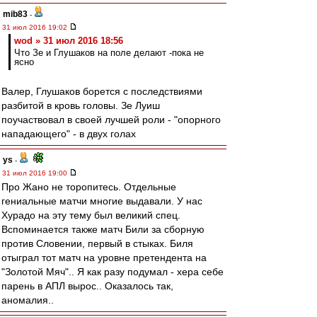
mib83
-
31 июл 2016 19:02
wod » 31 июл 2016 18:56
Что Зе и Глушаков на поле делают -пока не
ясно
Валер, Глушаков борется с последствиями
разбитой в кровь головы. Зе Луиш
поучаствовал в своей лучшей роли - "опорного
нападающего" - в двух голах
ys
-
31 июл 2016 19:00
Про Жано не торопитесь. Отдельные
гениальные матчи многие выдавали. У нас
Хурадо на эту тему был великий спец.
Вспоминается также матч Били за сборную
против Словении, первый в стыках. Биля
отыграл тот матч на уровне претендента на
"Золотой Мяч".. Я как разу подумал - хера себе
парень в АПЛ вырос.. Оказалось так,
аномалия..