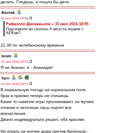
делать. Глядишь, и пошло бы дело.
Жентяй
-
31 июл 2016 18:58
Рафаэлло Джованьоли » 31 июл 2016 18:55
Подскажите во сколько 4 августа играем с
АЕКом?
21.30 по челябинскому времени
taram
-
31 июл 2016 18:57
Я не Ананко, я - Ананидзе!
Yarri
-
31 июл 2016 18:57
В нормальную погоду на нормальном поле
брак в приеме теперь не спишешь.
Какие то наметки игры проскакивают, но жуткие
отскоки и неточные пасы портят все
впечатление.
Джано индивидуально решил, оба красиво.
Но играть на контре дома против Арсенала -