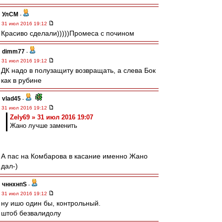
УлСМ
-
31 июл 2016 19:12
Красиво сделали)))))Промеса с почином
dimm77
-
31 июл 2016 19:12
ДК надо в полузащиту возвращать, а слева Бок
как в рубине
vlad45
-
31 июл 2016 19:12
Zely69 » 31 июл 2016 19:07
Жано лучше заменить
А пас на Комбарова в касание именно Жано
дал-)
чннхнпS
-
31 июл 2016 19:12
ну ишо один бы, контрольный.
штоб безвалидолу