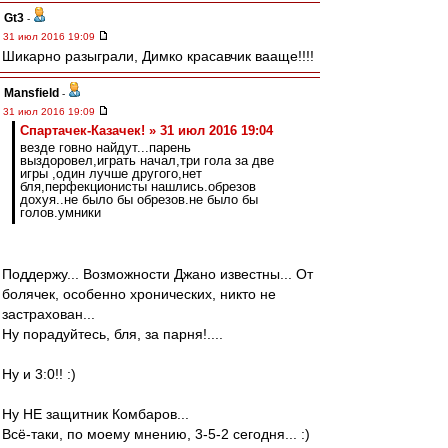
Gt3
-
31 июл 2016 19:09
Шикарно разыграли, Димко красавчик вааще!!!!
Mansfield
-
31 июл 2016 19:09
Спартачек-Казачек! » 31 июл 2016 19:04
везде говно найдут...парень
выздоровел,играть начал,три гола за две
игры ,один лучше другого,нет
бля,перфекционисты нашлись.обрезов
дохуя..не было бы обрезов.не было бы
голов.умники
Поддержу... Возможности Джано известны... От
болячек, особенно хронических, никто не
застрахован...
Ну порадуйтесь, бля, за парня!....
Ну и 3:0!! :)
Ну НЕ защитник Комбаров...
Всё-таки, по моему мнению, 3-5-2 сегодня... :)