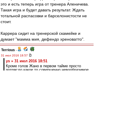
это и есть теперь игра от тренера Аленичева.
Такая игра и будет давать результат. Ждать
тотальной распасовки и барселонистости не
стоит.
Каррера сидит на тренерской скамейке и
думает "мамма мия, дефендо хреноватто".
Terrious
-
31 июл 2016 18:57
ys » 31 июл 2016 18:51
Кроме голов Жано в первом тайме просто
потрясло какое то совершенно невообразимое
количество пижонских опаснейших обрезов
на тему попыток игры в касание.
Причём часть обрезов - того же Жано :)
Шальпа
-
31 июл 2016 18:57
а обрезы, ну и что? халков и мусов больше
нет)))
ys
-