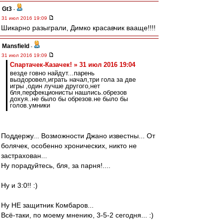
Gt3
-
31 июл 2016 19:09
Шикарно разыграли, Димко красавчик вааще!!!!
Mansfield
-
31 июл 2016 19:09
Спартачек-Казачек! » 31 июл 2016 19:04
везде говно найдут...парень
выздоровел,играть начал,три гола за две
игры ,один лучше другого,нет
бля,перфекционисты нашлись.обрезов
дохуя..не было бы обрезов.не было бы
голов.умники
Поддержу... Возможности Джано известны... От
болячек, особенно хронических, никто не
застрахован...
Ну порадуйтесь, бля, за парня!....
Ну и 3:0!! :)
Ну НЕ защитник Комбаров...
Всё-таки, по моему мнению, 3-5-2 сегодня... :)