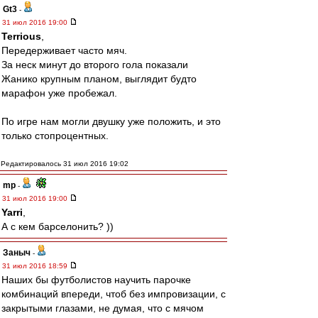
Gt3
-
31 июл 2016 19:00
Terrious
,
Передерживает часто мяч.
За неск минут до второго гола показали
Жанико крупным планом, выглядит будто
марафон уже пробежал.
По игре нам могли двушку уже положить, и это
только стопроцентных.
Редактировалось 31 июл 2016 19:02
mp
-
31 июл 2016 19:00
Yarri
,
А с кем барселонить? ))
Заныч
-
31 июл 2016 18:59
Наших бы футболистов научить парочке
комбинаций впереди, чтоб без импровизации, с
закрытыми глазами, не думая, что с мячом