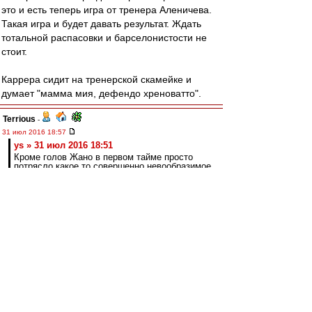
это и есть теперь игра от тренера Аленичева.
Такая игра и будет давать результат. Ждать
тотальной распасовки и барселонистости не
стоит.
Каррера сидит на тренерской скамейке и
думает "мамма мия, дефендо хреноватто".
Terrious
-
31 июл 2016 18:57
ys » 31 июл 2016 18:51
Кроме голов Жано в первом тайме просто
потрясло какое то совершенно невообразимое
количество пижонских опаснейших обрезов
на тему попыток игры в касание.
Причём часть обрезов - того же Жано :)
Шальпа
-
31 июл 2016 18:57
а обрезы, ну и что? халков и мусов больше
нет)))
ys
-