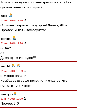
Комбарова нужно больше критиковать )) Как
сделал заща - как клоуна)
Allig
-
31 июл 2016 19:10
Отлично сыграли сразу трое! Джано, ДК и
Промес. И вот - пожалуйста!
porcus
-
31 июл 2016 19:10
Антоха!!!
3:0.
Дима прям молодец!!!
recchi
-
31 июл 2016 19:09
отменно начали!
Комбаров хорошо накрутил и счастье, что
попал в ногу Куину.
митхун
-
31 июл 2016 19:09
Промес 3-0