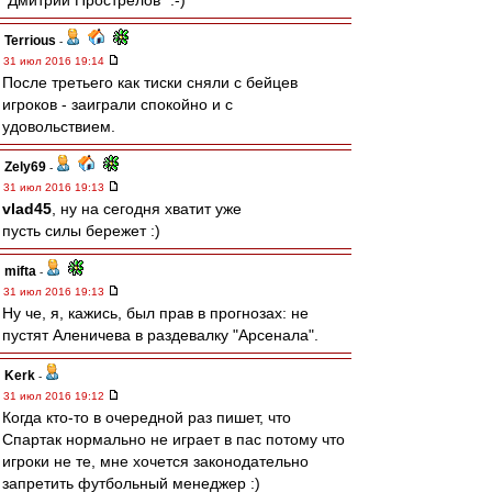
"Дмитрий Прострелов" :-)
Terrious
-
31 июл 2016 19:14
После третьего как тиски сняли с бейцев
игроков - заиграли спокойно и с
удовольствием.
Zely69
-
31 июл 2016 19:13
vlad45
, ну на сегодня хватит уже
пусть силы бережет :)
mifta
-
31 июл 2016 19:13
Ну че, я, кажись, был прав в прогнозах: не
пустят Аленичева в раздевалку "Арсенала".
Kerk
-
31 июл 2016 19:12
Когда кто-то в очередной раз пишет, что
Спартак нормально не играет в пас потому что
игроки не те, мне хочется законодательно
запретить футбольный менеджер :)