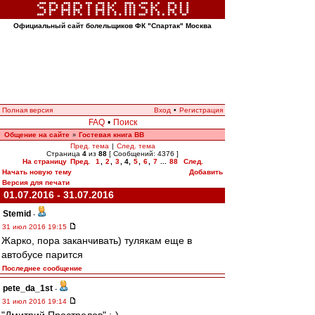
Официальный сайт болельщиков ФК "Спартак" Москва
Полная версия
Вход
•
Регистрация
FAQ
•
Поиск
Общение на сайте
Гостевая книга ВВ
»
Пред. тема
|
След. тема
Страница
4
из
88
[ Сообщений: 4376 ]
На страницу
Пред.
1
,
2
,
3
,
4
,
5
,
6
,
7
...
88
След.
Начать новую тему
Добавить
Версия для печати
01.07.2016 - 31.07.2016
Stemid
-
31 июл 2016 19:15
Жарко, пора заканчивать) тулякам еще в
автобусе парится
Последнее сообщение
pete_da_1st
-
31 июл 2016 19:14