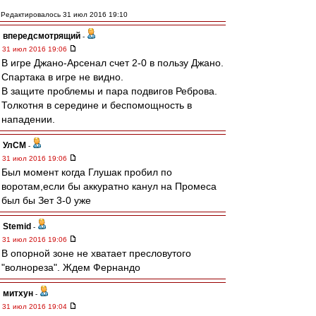
Редактировалось 31 июл 2016 19:10
впередсмотрящий
-
31 июл 2016 19:06
В игре Джано-Арсенал счет 2-0 в пользу Джано.
Спартака в игре не видно.
В защите проблемы и пара подвигов Реброва.
Толкотня в середине и беспомощность в
нападении.
УлСМ
-
31 июл 2016 19:06
Был момент когда Глушак пробил по
воротам,если бы аккуратно канул на Промеса
был бы Зет 3-0 уже
Stemid
-
31 июл 2016 19:06
В опорной зоне не хватает пресловутого
"волнореза". Ждем Фернандо
митхун
-
31 июл 2016 19:04