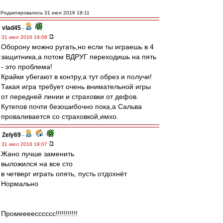
Редактировалось 31 июл 2016 19:11
vlad45
-
31 июл 2016 19:08
Оборону можно ругать,но если ты играешь в 4
защитника,а потом ВДРУГ переходишь на пять
- это проблема!
Крайки убегают в контру,а тут обрез и получи!
Такая игра требует очень внимательной игры
от передней линии и страховки от дефов.
Кутепов почти безошибочно пока,а Сальва
проваливается со страховкой,имхо.
Zely69
-
31 июл 2016 19:07
Жано лучше заменить
выложился на все сто
в четверг играть опять, пусть отдохнёт
Нормально
Промеееесссссс!!!!!!!!!!!