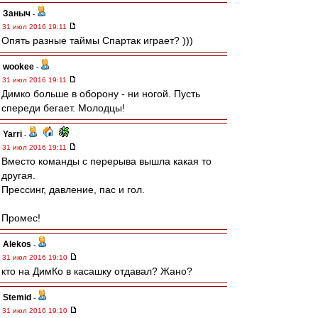
Заныч
-
31 июл 2016 19:11
Опять разные таймы Спартак играет? )))
wookee
-
31 июл 2016 19:11
Димко больше в оборону - ни ногой. Пусть
спереди бегает. Молодцы!
Yarri
-
31 июл 2016 19:11
Вместо команды с перерыва вышла какая то
другая.
Прессинг, давление, пас и гол.
Промес!
Alekos
-
31 июл 2016 19:10
кто на ДимКо в касашку отдавал? Жано?
Stemid
-
31 июл 2016 19:10