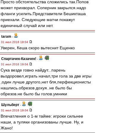
Просто обстоятельства сложились так.Попов
может прихворал. Соперник закрылся.надо
фланги усилить.Представители Бешикташа
приехали. Следующие матчи покажут
единичный случай или нет.
taram
-
31 июл 2016 19:04
Уверен, Кеша скоро вытеснит Ещенко
Спартачек-Казачек!
-
31 июл 2016 19:04
Сука везде говно найдут...парень
выздоровел,играть начал,три гола за две игры
,один лучше другого,нет бля,перфекционисты
нашлись.обрезов дохуя..не было бы
обрезов.не было бы голов.умники
Шульберт
-
31 июл 2016 19:04
Впечатления о 1-м тайме: игроки сильнее
наши, а туляки организованы лучше. Ну, и
Жано!