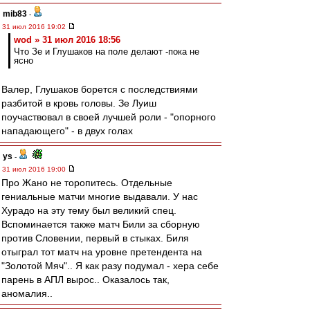
mib83
-
31 июл 2016 19:02
wod » 31 июл 2016 18:56
Что Зе и Глушаков на поле делают -пока не
ясно
Валер, Глушаков борется с последствиями
разбитой в кровь головы. Зе Луиш
поучаствовал в своей лучшей роли - "опорного
нападающего" - в двух голах
ys
-
31 июл 2016 19:00
Про Жано не торопитесь. Отдельные
гениальные матчи многие выдавали. У нас
Хурадо на эту тему был великий спец.
Вспоминается также матч Били за сборную
против Словении, первый в стыках. Биля
отыграл тот матч на уровне претендента на
"Золотой Мяч".. Я как разу подумал - хера себе
парень в АПЛ вырос.. Оказалось так,
аномалия..