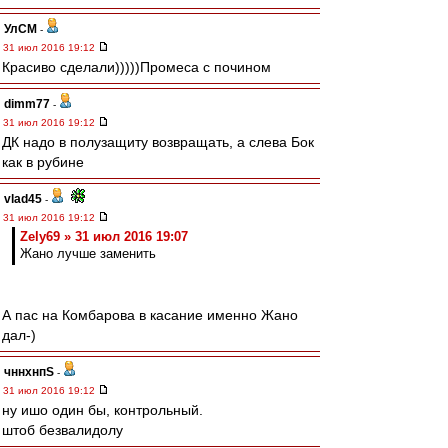
УлСМ
-
31 июл 2016 19:12
Красиво сделали)))))Промеса с почином
dimm77
-
31 июл 2016 19:12
ДК надо в полузащиту возвращать, а слева Бок
как в рубине
vlad45
-
31 июл 2016 19:12
Zely69 » 31 июл 2016 19:07
Жано лучше заменить
А пас на Комбарова в касание именно Жано
дал-)
чннхнпS
-
31 июл 2016 19:12
ну ишо один бы, контрольный.
штоб безвалидолу