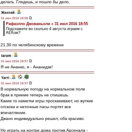
делать. Глядишь, и пошло бы дело.
Жентяй
-
31 июл 2016 18:58
Рафаэлло Джованьоли » 31 июл 2016 18:55
Подскажите во сколько 4 августа играем с
АЕКом?
21.30 по челябинскому времени
taram
-
31 июл 2016 18:57
Я не Ананко, я - Ананидзе!
Yarri
-
31 июл 2016 18:57
В нормальную погоду на нормальном поле
брак в приеме теперь не спишешь.
Какие то наметки игры проскакивают, но жуткие
отскоки и неточные пасы портят все
впечатление.
Джано индивидуально решил, оба красиво.
Но играть на контре дома против Арсенала -