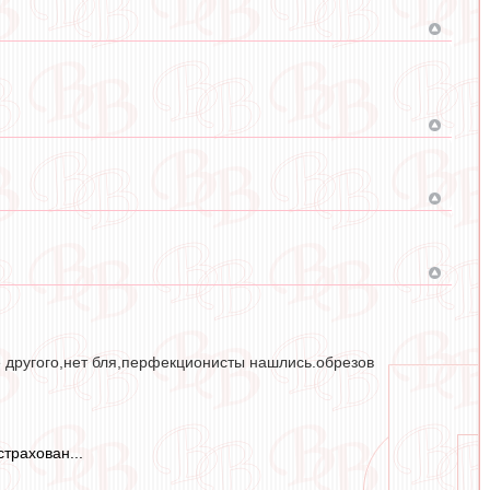
ше другого,нет бля,перфекционисты нашлись.обрезов
трахован...