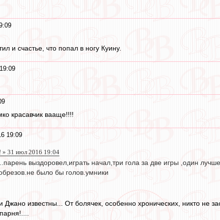
9:09
л и счастье, что попал в ногу Куину.
19:09
09
ко красавчик вааще!!!!
6 19:09
 » 31 июл 2016 19:04
...парень выздоровел,играть начал,три гола за две игры ,один луч
обрезов.не было бы голов.умники
 Джано известны... От болячек, особенно хронических, никто не зас
парня!....