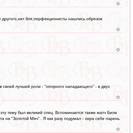
чше другого,нет бля,перфекционисты нашлись.обрезов
в своей лучшей роли - "опорного нападающего" - в двух
эту тему был великий спец. Вспоминается также матч Били
а на "Золотой Мяч".. Я как разу подумал - хера себе парень