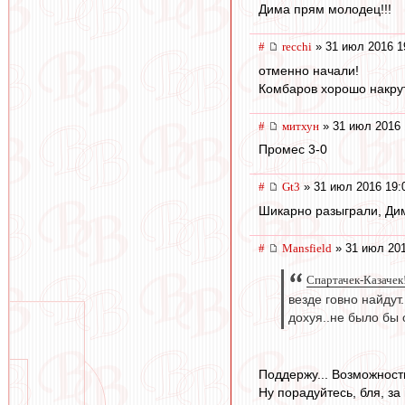
Дима прям молодец!!!
#
recchi
» 31 июл 2016 1
отменно начали!
Комбаров хорошо накрути
#
митхун
» 31 июл 2016 
Промес 3-0
#
Gt3
» 31 июл 2016 19:
Шикарно разыграли, Дим
#
Mansfield
» 31 июл 201
Спартачек-Казачек!
везде говно найдут
дохуя..не было бы 
Поддержу... Возможности
Ну порадуйтесь, бля, за 