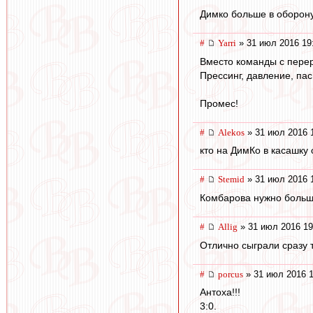
Димко больше в оборону
#
Yarri
» 31 июл 2016 19
Вместо команды с перер
Прессинг, давление, пас 
Промес!
#
Alekos
» 31 июл 2016 
кто на ДимКо в касашку
#
Stemid
» 31 июл 2016 
Комбарова нужно больше 
#
Allig
» 31 июл 2016 19
Отлично сыграли сразу т
#
porcus
» 31 июл 2016 1
Антоха!!!
3:0.