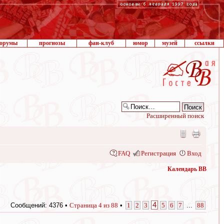
орумы
прогнозы
фан-клуб
юмор
музей
ссылки
Расширенный поиск
FAQ
Регистрация
Вход
Календарь ВВ
4
Сообщений: 4376 •
Страница
4
из
88
•
1
2
3
5
6
7
...
88