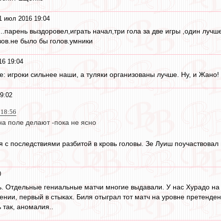
1 июл 2016 19:04
...парень выздоровел,играть начал,три гола за две игры ,один лу
зов.не было бы голов.умники
16 19:04
е: игроки сильнее наши, а туляки организованы лучше. Ну, и Жано!
9:02
 18:56
на поле делают -пока не ясно
я с последствиями разбитой в кровь головы. Зе Луиш поучаствовал 
0
. Отдельные гениальные матчи многие выдавали. У нас Хурадо на 
нии, первый в стыках. Биля отыграл тот матч на уровне претендент
 так, аномалия..