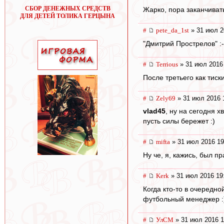
СБОР ДЕНЕЖНЫХ СРЕДСТВ
Жарко, пора заканчиват
ДЛЯ ДЕТЕЙ ТОЛИКА ГЕРЦЫНА
#
pete_da_1st
» 31 июл 2
"Дмитрий Прострелов" :-
#
Terrious
» 31 июл 2016
После третьего как тиск
#
Zely69
» 31 июл 2016 
vlad45
, ну на сегодня х
пусть силы бережет :)
#
mifta
» 31 июл 2016 19
Ну че, я, кажись, был п
#
Kerk
» 31 июл 2016 19
Когда кто-то в очередно
футбольный менеджер :
#
УлСМ
» 31 июл 2016 1