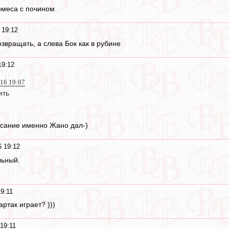
омеса с почином
 19:12
звращать, а слева Бок как в рубине
19:12
016 19:07
ить
асание именно Жано дал-)
 19:12
льный.
9:11
ртак играет? )))
19:11