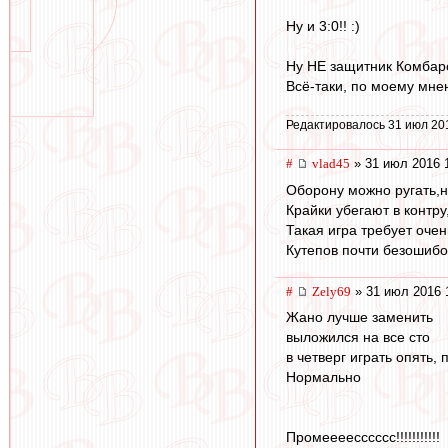
Ну и 3:0!! :)
Ну НЕ защитник Комбаро
Всё-таки, по моему мнени
Редактировалось 31 июл 20
#
vlad45
» 31 июл 2016 
Оборону можно ругать,н
Крайки убегают в контру,
Такая игра требует оче
Кутепов почти безошибо
#
Zely69
» 31 июл 2016 
Жано лучше заменить
выложился на все сто
в четверг играть опять, 
Нормально
Промеееесссссс!!!!!!!!!!!