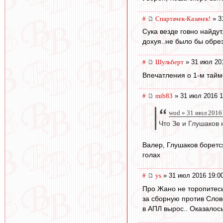
#
Спартачек-Казачек!
» 3
Сука везде говно найдут
дохуя..не было бы обре
#
Шульберт
» 31 июл 20
Впечатления о 1-м тайм
#
mib83
» 31 июл 2016 1
wod » 31 июл 2016
Что Зе и Глушаков 
Валер, Глушаков боретс
голах
#
ys
» 31 июл 2016 19:0
Про Жано не торопитесь
за сборную против Слове
в АПЛ вырос.. Оказалось