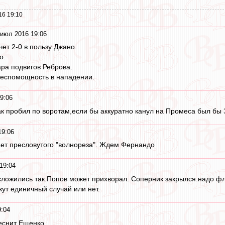
16 19:10
 июл 2016 19:06
ет 2-0 в пользу Джано.
о.
ра подвигов Реброва.
беспомощность в нападении.
9:06
к пробил по воротам,если бы аккуратно канул на Промеса был бы 
19:06
ает пресловутого "волнореза". Ждем Фернандо
19:04
сложились так.Попов может прихворал. Соперник закрылся.надо ф
ут единичный случай или нет.
9:04
еснит Ещенко