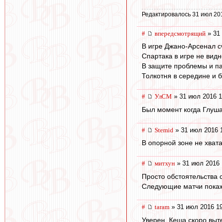
Редактировалось 31 июл 20
#
впередсмотрящий
» 31
В игре Джано-Арсенал сч
Спартака в игре не видн
В защите проблемы и па
Толкотня в середине и 
#
УлСМ
» 31 июл 2016 1
Был момент когда Глуша
#
Stemid
» 31 июл 2016 
В опорной зоне не хват
#
митхун
» 31 июл 2016 
Просто обстоятельства 
Следующие матчи покаж
#
taram
» 31 июл 2016 1
Уверен, Кеша скоро выт