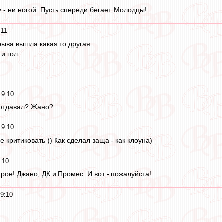
 - ни ногой. Пусть спереди бегает. Молодцы!
:11
ыва вышла какая то другая.
и гол.
19:10
 отдавал? Жано?
19:10
критиковать )) Как сделал заща - как клоуна)
:10
рое! Джано, ДК и Промес. И вот - пожалуйста!
9:10