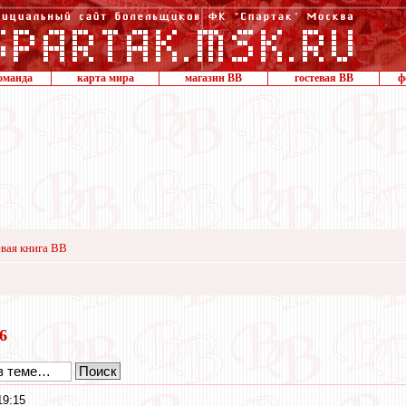
оманда
карта мира
магазин ВВ
гостевая ВВ
ф
вая книга ВВ
16
19:15