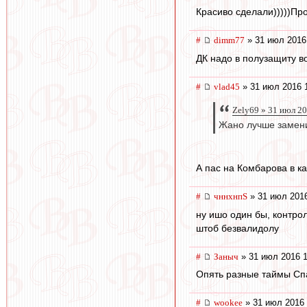
Красиво сделали)))))Пр
#
dimm77
» 31 июл 2016
ДК надо в полузащиту во
#
vlad45
» 31 июл 2016 
Zely69 » 31 июл 2
Жано лучше замен
А пас на Комбарова в к
#
чннхнпS
» 31 июл 2016
ну ишо один бы, контро
штоб безвалидолу
#
Заныч
» 31 июл 2016 1
Опять разные таймы Спа
#
wookee
» 31 июл 2016 