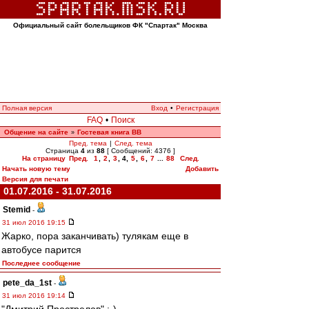
Официальный сайт болельщиков ФК "Спартак" Москва
Полная версия
Вход
•
Регистрация
FAQ
•
Поиск
Общение на сайте
Гостевая книга ВВ
»
Пред. тема
|
След. тема
Страница
4
из
88
[ Сообщений: 4376 ]
На страницу
Пред.
1
,
2
,
3
,
4
,
5
,
6
,
7
...
88
След.
Начать новую тему
Добавить
Версия для печати
01.07.2016 - 31.07.2016
Stemid
-
31 июл 2016 19:15
Жарко, пора заканчивать) тулякам еще в
автобусе парится
Последнее сообщение
pete_da_1st
-
31 июл 2016 19:14