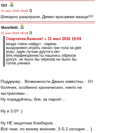
Gt3
-
31 июл 2016 19:09
Шикарно разыграли, Димко красавчик вааще!!!!
Mansfield
-
31 июл 2016 19:09
Спартачек-Казачек! » 31 июл 2016 19:04
везде говно найдут...парень
выздоровел,играть начал,три гола за две
игры ,один лучше другого,нет
бля,перфекционисты нашлись.обрезов
дохуя..не было бы обрезов.не было бы
голов.умники
Поддержу... Возможности Джано известны... От
болячек, особенно хронических, никто не
застрахован...
Ну порадуйтесь, бля, за парня!....
Ну и 3:0!! :)
Ну НЕ защитник Комбаров...
Всё-таки, по моему мнению, 3-5-2 сегодня... :)