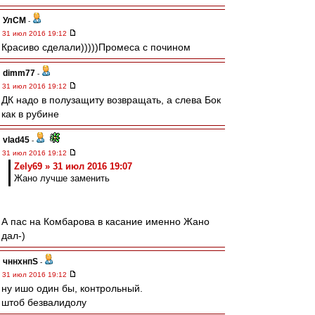
УлСМ
-
31 июл 2016 19:12
Красиво сделали)))))Промеса с почином
dimm77
-
31 июл 2016 19:12
ДК надо в полузащиту возвращать, а слева Бок
как в рубине
vlad45
-
31 июл 2016 19:12
Zely69 » 31 июл 2016 19:07
Жано лучше заменить
А пас на Комбарова в касание именно Жано
дал-)
чннхнпS
-
31 июл 2016 19:12
ну ишо один бы, контрольный.
штоб безвалидолу