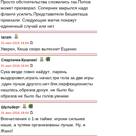
Просто обстоятельства сложились так.Попов
может прихворал. Соперник закрылся.надо
фланги усилить.Представители Бешикташа
приехали. Следующие матчи покажут
единичный случай или нет.
taram
-
31 июл 2016 19:04
Уверен, Кеша скоро вытеснит Ещенко
Спартачек-Казачек!
-
31 июл 2016 19:04
Сука везде говно найдут...парень
выздоровел,играть начал,три гола за две игры
,один лучше другого,нет бля,перфекционисты
нашлись.обрезов дохуя..не было бы
обрезов.не было бы голов.умники
Шульберт
-
31 июл 2016 19:04
Впечатления о 1-м тайме: игроки сильнее
наши, а туляки организованы лучше. Ну, и
Жано!