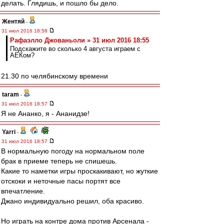
делать. Глядишь, и пошло бы дело.
Жентяй
-
31 июл 2016 18:58
Рафаэлло Джованьоли » 31 июл 2016 18:55
Подскажите во сколько 4 августа играем с
АЕКом?
21.30 по челябинскому времени
taram
-
31 июл 2016 18:57
Я не Ананко, я - Ананидзе!
Yarri
-
31 июл 2016 18:57
В нормальную погоду на нормальном поле
брак в приеме теперь не спишешь.
Какие то наметки игры проскакивают, но жуткие
отскоки и неточные пасы портят все
впечатление.
Джано индивидуально решил, оба красиво.
Но играть на контре дома против Арсенала -