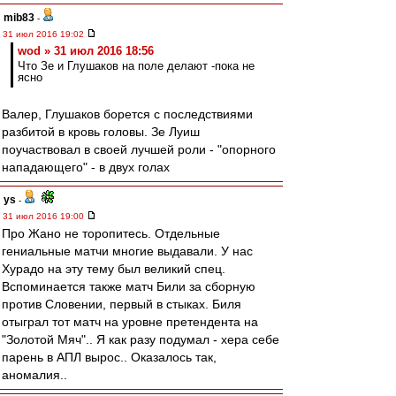
mib83
-
31 июл 2016 19:02
wod » 31 июл 2016 18:56
Что Зе и Глушаков на поле делают -пока не
ясно
Валер, Глушаков борется с последствиями
разбитой в кровь головы. Зе Луиш
поучаствовал в своей лучшей роли - "опорного
нападающего" - в двух голах
ys
-
31 июл 2016 19:00
Про Жано не торопитесь. Отдельные
гениальные матчи многие выдавали. У нас
Хурадо на эту тему был великий спец.
Вспоминается также матч Били за сборную
против Словении, первый в стыках. Биля
отыграл тот матч на уровне претендента на
"Золотой Мяч".. Я как разу подумал - хера себе
парень в АПЛ вырос.. Оказалось так,
аномалия..