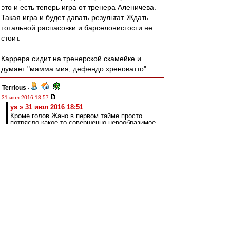
это и есть теперь игра от тренера Аленичева.
Такая игра и будет давать результат. Ждать
тотальной распасовки и барселонистости не
стоит.
Каррера сидит на тренерской скамейке и
думает "мамма мия, дефендо хреноватто".
Terrious
-
31 июл 2016 18:57
ys » 31 июл 2016 18:51
Кроме голов Жано в первом тайме просто
потрясло какое то совершенно невообразимое
количество пижонских опаснейших обрезов
на тему попыток игры в касание.
Причём часть обрезов - того же Жано :)
Шальпа
-
31 июл 2016 18:57
а обрезы, ну и что? халков и мусов больше
нет)))
ys
-