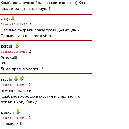
Комбарова нужно больше критиковать )) Как
сделал заща - как клоуна)
Allig
-
31 июл 2016 19:10
Отлично сыграли сразу трое! Джано, ДК и
Промес. И вот - пожалуйста!
porcus
-
31 июл 2016 19:10
Антоха!!!
3:0.
Дима прям молодец!!!
recchi
-
31 июл 2016 19:09
отменно начали!
Комбаров хорошо накрутил и счастье, что
попал в ногу Куину.
митхун
-
31 июл 2016 19:09
Промес 3-0