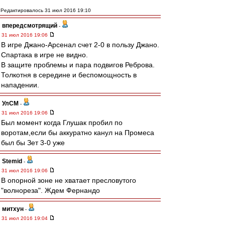
Редактировалось 31 июл 2016 19:10
впередсмотрящий
-
31 июл 2016 19:06
В игре Джано-Арсенал счет 2-0 в пользу Джано.
Спартака в игре не видно.
В защите проблемы и пара подвигов Реброва.
Толкотня в середине и беспомощность в
нападении.
УлСМ
-
31 июл 2016 19:06
Был момент когда Глушак пробил по
воротам,если бы аккуратно канул на Промеса
был бы Зет 3-0 уже
Stemid
-
31 июл 2016 19:06
В опорной зоне не хватает пресловутого
"волнореза". Ждем Фернандо
митхун
-
31 июл 2016 19:04