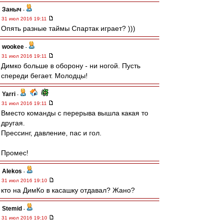
Заныч
-
31 июл 2016 19:11
Опять разные таймы Спартак играет? )))
wookee
-
31 июл 2016 19:11
Димко больше в оборону - ни ногой. Пусть
спереди бегает. Молодцы!
Yarri
-
31 июл 2016 19:11
Вместо команды с перерыва вышла какая то
другая.
Прессинг, давление, пас и гол.
Промес!
Alekos
-
31 июл 2016 19:10
кто на ДимКо в касашку отдавал? Жано?
Stemid
-
31 июл 2016 19:10