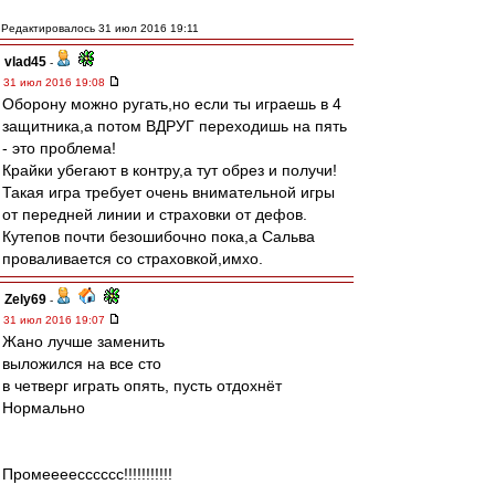
Редактировалось 31 июл 2016 19:11
vlad45
-
31 июл 2016 19:08
Оборону можно ругать,но если ты играешь в 4
защитника,а потом ВДРУГ переходишь на пять
- это проблема!
Крайки убегают в контру,а тут обрез и получи!
Такая игра требует очень внимательной игры
от передней линии и страховки от дефов.
Кутепов почти безошибочно пока,а Сальва
проваливается со страховкой,имхо.
Zely69
-
31 июл 2016 19:07
Жано лучше заменить
выложился на все сто
в четверг играть опять, пусть отдохнёт
Нормально
Промеееесссссс!!!!!!!!!!!