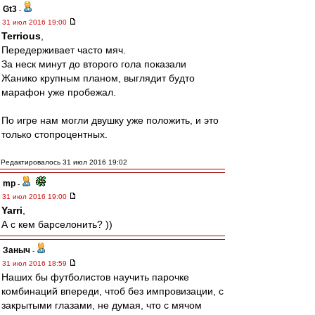
Gt3
-
31 июл 2016 19:00
Terrious
,
Передерживает часто мяч.
За неск минут до второго гола показали
Жанико крупным планом, выглядит будто
марафон уже пробежал.
По игре нам могли двушку уже положить, и это
только стопроцентных.
Редактировалось 31 июл 2016 19:02
mp
-
31 июл 2016 19:00
Yarri
,
А с кем барселонить? ))
Заныч
-
31 июл 2016 18:59
Наших бы футболистов научить парочке
комбинаций впереди, чтоб без импровизации, с
закрытыми глазами, не думая, что с мячом