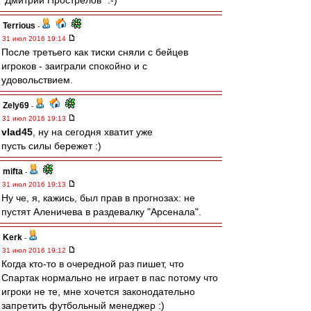
"Дмитрий Прострелов" :-)
Terrious
-
31 июл 2016 19:14
После третьего как тиски сняли с бейцев
игроков - заиграли спокойно и с
удовольствием.
Zely69
-
31 июл 2016 19:13
vlad45
, ну на сегодня хватит уже
пусть силы бережет :)
mifta
-
31 июл 2016 19:13
Ну че, я, кажись, был прав в прогнозах: не
пустят Аленичева в раздевалку "Арсенала".
Kerk
-
31 июл 2016 19:12
Когда кто-то в очередной раз пишет, что
Спартак нормально не играет в пас потому что
игроки не те, мне хочется законодательно
запретить футбольный менеджер :)