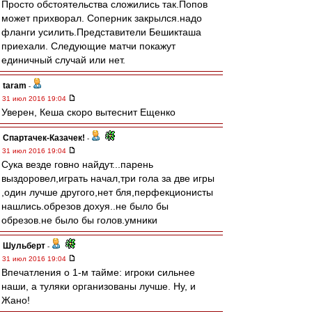
Просто обстоятельства сложились так.Попов
может прихворал. Соперник закрылся.надо
фланги усилить.Представители Бешикташа
приехали. Следующие матчи покажут
единичный случай или нет.
taram
-
31 июл 2016 19:04
Уверен, Кеша скоро вытеснит Ещенко
Спартачек-Казачек!
-
31 июл 2016 19:04
Сука везде говно найдут...парень
выздоровел,играть начал,три гола за две игры
,один лучше другого,нет бля,перфекционисты
нашлись.обрезов дохуя..не было бы
обрезов.не было бы голов.умники
Шульберт
-
31 июл 2016 19:04
Впечатления о 1-м тайме: игроки сильнее
наши, а туляки организованы лучше. Ну, и
Жано!