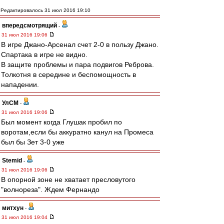
Редактировалось 31 июл 2016 19:10
впередсмотрящий
-
31 июл 2016 19:06
В игре Джано-Арсенал счет 2-0 в пользу Джано.
Спартака в игре не видно.
В защите проблемы и пара подвигов Реброва.
Толкотня в середине и беспомощность в
нападении.
УлСМ
-
31 июл 2016 19:06
Был момент когда Глушак пробил по
воротам,если бы аккуратно канул на Промеса
был бы Зет 3-0 уже
Stemid
-
31 июл 2016 19:06
В опорной зоне не хватает пресловутого
"волнореза". Ждем Фернандо
митхун
-
31 июл 2016 19:04