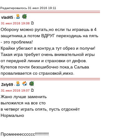
Редактировалось 31 июл 2016 19:11
vlad45
-
31 июл 2016 19:08
Оборону можно ругать,но если ты играешь в 4
защитника,а потом ВДРУГ переходишь на пять
- это проблема!
Крайки убегают в контру,а тут обрез и получи!
Такая игра требует очень внимательной игры
от передней линии и страховки от дефов.
Кутепов почти безошибочно пока,а Сальва
проваливается со страховкой,имхо.
Zely69
-
31 июл 2016 19:07
Жано лучше заменить
выложился на все сто
в четверг играть опять, пусть отдохнёт
Нормально
Промеееесссссс!!!!!!!!!!!