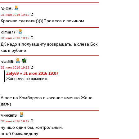
УлСМ
-
31 июл 2016 19:12
Красиво сделали)))))Промеса с почином
dimm77
-
31 июл 2016 19:12
ДК надо в полузащиту возвращать, а слева Бок
как в рубине
vlad45
-
31 июл 2016 19:12
Zely69 » 31 июл 2016 19:07
Жано лучше заменить
А пас на Комбарова в касание именно Жано
дал-)
чннхнпS
-
31 июл 2016 19:12
ну ишо один бы, контрольный.
штоб безвалидолу