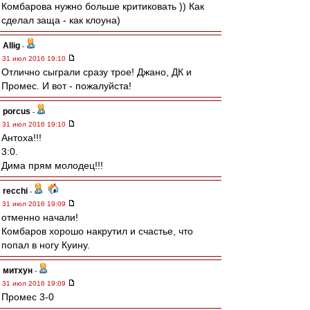
Комбарова нужно больше критиковать )) Как
сделал заща - как клоуна)
Allig
-
31 июл 2016 19:10
Отлично сыграли сразу трое! Джано, ДК и
Промес. И вот - пожалуйста!
porcus
-
31 июл 2016 19:10
Антоха!!!
3:0.
Дима прям молодец!!!
recchi
-
31 июл 2016 19:09
отменно начали!
Комбаров хорошо накрутил и счастье, что
попал в ногу Куину.
митхун
-
31 июл 2016 19:09
Промес 3-0