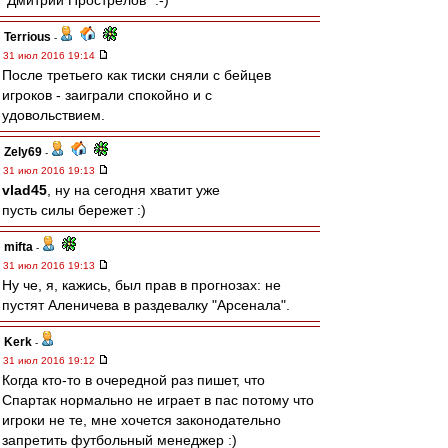
"Дмитрий Прострелов" :-)
Terrious
-
31 июл 2016 19:14
После третьего как тиски сняли с бейцев
игроков - заиграли спокойно и с
удовольствием.
Zely69
-
31 июл 2016 19:13
vlad45
, ну на сегодня хватит уже
пусть силы бережет :)
mifta
-
31 июл 2016 19:13
Ну че, я, кажись, был прав в прогнозах: не
пустят Аленичева в раздевалку "Арсенала".
Kerk
-
31 июл 2016 19:12
Когда кто-то в очередной раз пишет, что
Спартак нормально не играет в пас потому что
игроки не те, мне хочется законодательно
запретить футбольный менеджер :)