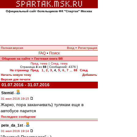
Официальный сайт болельщиков ФК "Спартак" Москва
Полная версия
Вход
•
Регистрация
FAQ
•
Поиск
Общение на сайте
Гостевая книга ВВ
»
Пред. тема
|
След. тема
Страница
4
из
88
[ Сообщений: 4376 ]
На страницу
Пред.
1
,
2
,
3
,
4
,
5
,
6
,
7
...
88
След.
Начать новую тему
Добавить
Версия для печати
01.07.2016 - 31.07.2016
Stemid
-
31 июл 2016 19:15
Жарко, пора заканчивать) тулякам еще в
автобусе парится
Последнее сообщение
pete_da_1st
-
31 июл 2016 19:14