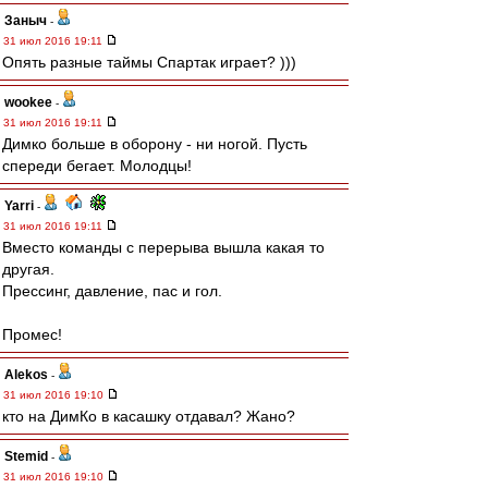
Заныч
-
31 июл 2016 19:11
Опять разные таймы Спартак играет? )))
wookee
-
31 июл 2016 19:11
Димко больше в оборону - ни ногой. Пусть
спереди бегает. Молодцы!
Yarri
-
31 июл 2016 19:11
Вместо команды с перерыва вышла какая то
другая.
Прессинг, давление, пас и гол.
Промес!
Alekos
-
31 июл 2016 19:10
кто на ДимКо в касашку отдавал? Жано?
Stemid
-
31 июл 2016 19:10