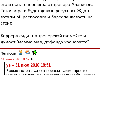
это и есть теперь игра от тренера Аленичева.
Такая игра и будет давать результат. Ждать
тотальной распасовки и барселонистости не
стоит.
Каррера сидит на тренерской скамейке и
думает "мамма мия, дефендо хреноватто".
Terrious
-
31 июл 2016 18:57
ys » 31 июл 2016 18:51
Кроме голов Жано в первом тайме просто
потрясло какое то совершенно невообразимое
количество пижонских опаснейших обрезов
на тему попыток игры в касание.
Причём часть обрезов - того же Жано :)
Шальпа
-
31 июл 2016 18:57
а обрезы, ну и что? халков и мусов больше
нет)))
ys
-