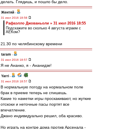
делать. Глядишь, и пошло бы дело.
Жентяй
-
31 июл 2016 18:58
Рафаэлло Джованьоли » 31 июл 2016 18:55
Подскажите во сколько 4 августа играем с
АЕКом?
21.30 по челябинскому времени
taram
-
31 июл 2016 18:57
Я не Ананко, я - Ананидзе!
Yarri
-
31 июл 2016 18:57
В нормальную погоду на нормальном поле
брак в приеме теперь не спишешь.
Какие то наметки игры проскакивают, но жуткие
отскоки и неточные пасы портят все
впечатление.
Джано индивидуально решил, оба красиво.
Но играть на контре дома против Арсенала -