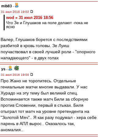
mib83
-
31 июл 2016 19:02
wod » 31 июл 2016 18:56
Что Зе и Глушаков на поле делают -пока не
ясно
Валер, Глушаков борется с последствиями
разбитой в кровь головы. Зе Луиш
поучаствовал в своей лучшей роли - "опорного
нападающего" - в двух голах
ys
-
31 июл 2016 19:00
Про Жано не торопитесь. Отдельные
гениальные матчи многие выдавали. У нас
Хурадо на эту тему был великий спец.
Вспоминается также матч Били за сборную
против Словении, первый в стыках. Биля
отыграл тот матч на уровне претендента на
"Золотой Мяч".. Я как разу подумал - хера себе
парень в АПЛ вырос.. Оказалось так,
аномалия..