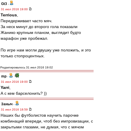
Gt3
-
31 июл 2016 19:00
Terrious
,
Передерживает часто мяч.
За неск минут до второго гола показали
Жанико крупным планом, выглядит будто
марафон уже пробежал.
По игре нам могли двушку уже положить, и это
только стопроцентных.
Редактировалось 31 июл 2016 19:02
mp
-
31 июл 2016 19:00
Yarri
,
А с кем барселонить? ))
Заныч
-
31 июл 2016 18:59
Наших бы футболистов научить парочке
комбинаций впереди, чтоб без импровизации, с
закрытыми глазами, не думая, что с мячом