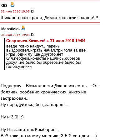
Gt3
-
31 июл 2016 19:09
Шикарно разыграли, Димко красавчик вааще!!!!
Mansfield
-
31 июл 2016 19:09
Спартачек-Казачек! » 31 июл 2016 19:04
везде говно найдут...парень
выздоровел,играть начал,три гола за две
игры ,один лучше другого,нет
бля,перфекционисты нашлись.обрезов
дохуя..не было бы обрезов.не было бы
голов.умники
Поддержу... Возможности Джано известны... От
болячек, особенно хронических, никто не
застрахован...
Ну порадуйтесь, бля, за парня!....
Ну и 3:0!! :)
Ну НЕ защитник Комбаров...
Всё-таки, по моему мнению, 3-5-2 сегодня... :)