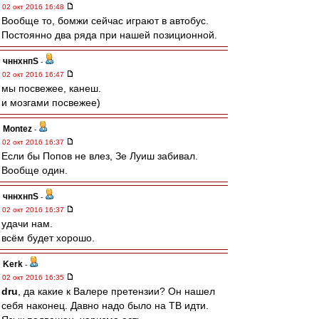
02 окт 2016 16:48
Вообще то, бомжи сейчас играют в автобус.
Постоянно два ряда при нашей позиционной.
чннхнпS
-
02 окт 2016 16:47
мы посвежее, канеш.
и мозгами посвежее)
Montez
-
02 окт 2016 16:37
Если бы Попов не влез, Зе Луиш забивал.
Вообще один.
чннхнпS
-
02 окт 2016 16:37
удачи нам.
всём будет хорошо.
Kerk
-
02 окт 2016 16:35
dru
, да какие к Валере претензии? Он нашел
себя наконец. Давно надо было на ТВ идти.