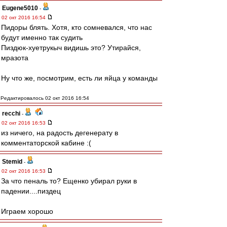
Eugene5010
-
02 окт 2016 16:54
Пидоры блять. Хотя, кто сомневался, что нас
будут именно так судить
Пиздюк-хуетрукыч видишь это? Утирайся,
мразота
Ну что же, посмотрим, есть ли яйца у команды
Редактировалось 02 окт 2016 16:54
recchi
-
02 окт 2016 16:53
из ничего, на радость дегенерату в
комментаторской кабине :(
Stemid
-
02 окт 2016 16:53
За что пеналь то? Ещенко убирал руки в
падении....пиздец
Играем хорошо