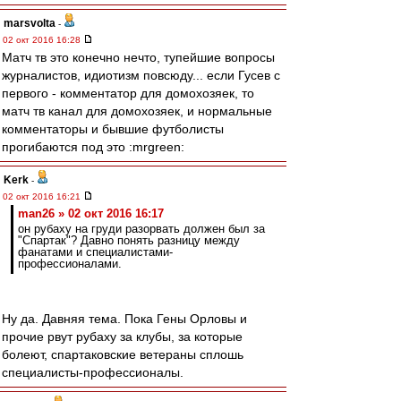
marsvolta
-
02 окт 2016 16:28
Матч тв это конечно нечто, тупейшие вопросы
журналистов, идиотизм повсюду... если Гусев с
первого - комментатор для домохозяек, то
матч тв канал для домохозяек, и нормальные
комментаторы и бывшие футболисты
прогибаются под это :mrgreen:
Kerk
-
02 окт 2016 16:21
man26 » 02 окт 2016 16:17
он рубаху на груди разорвать должен был за
"Спартак"? Давно понять разницу между
фанатами и специалистами-
профессионалами.
Ну да. Давняя тема. Пока Гены Орловы и
прочие рвут рубаху за клубы, за которые
болеют, спартаковские ветераны сплошь
специалисты-профессионалы.