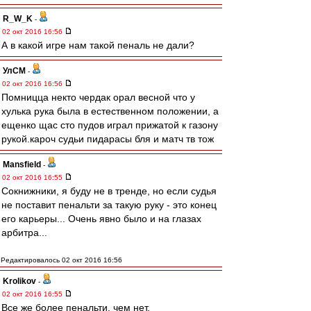
R_W_K
-
02 окт 2016 16:56
А в какой игре нам такой пеналь не дали?
УлСМ
-
02 окт 2016 16:56
Помницца некто чердак орал весной что у
хулька рука была в естественном положении, а
ещенко щас сто пудов играл прижатой к газону
рукой.кароч судьи пидарасы бля и матч тв тож
Mansfield
-
02 окт 2016 16:55
Сокнижники, я буду не в тренде, но если судья
не поставит пенальти за такую руку - это конец
его карьеры... Очень явно было и на глазах
арбитра...
Редактировалось 02 окт 2016 16:56
Krolikov
-
02 окт 2016 16:55
Все же более пенальти, чем нет.