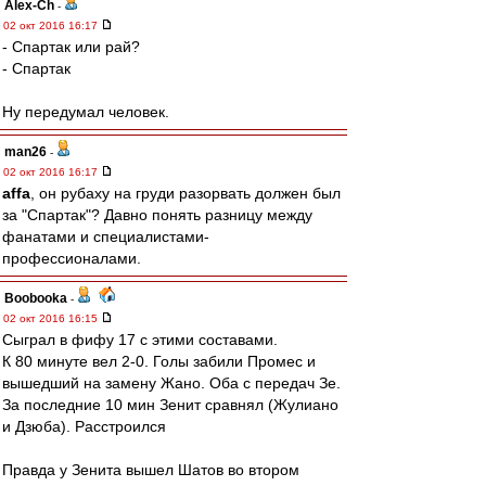
Alex-Ch
-
02 окт 2016 16:17
- Спартак или рай?
- Спартак
Ну передумал человек.
man26
-
02 окт 2016 16:17
affa
, он рубаху на груди разорвать должен был
за "Спартак"? Давно понять разницу между
фанатами и специалистами-
профессионалами.
Boobooka
-
02 окт 2016 16:15
Сыграл в фифу 17 с этими составами.
К 80 минуте вел 2-0. Голы забили Промес и
вышедший на замену Жано. Оба с передач Зе.
За последние 10 мин Зенит сравнял (Жулиано
и Дзюба). Расстроился
Правда у Зенита вышел Шатов во втором