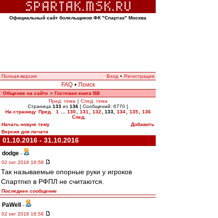
Официальный сайт болельщиков ФК "Спартак" Москва
Полная версия
Вход
•
Регистрация
FAQ
•
Поиск
Общение на сайте
Гостевая книга ВВ
»
Пред. тема
|
След. тема
Страница
133
из
136
[ Сообщений: 6770 ]
На страницу
Пред.
1
...
130
,
131
,
132
,
133
,
134
,
135
,
136
След.
Начать новую тему
Добавить
Версия для печати
01.10.2016 - 31.10.2016
dodge
-
02 окт 2016 16:58
Так называемые опорные руки у игроков
Спартпкп в РФПЛ не считаются.
Последнее сообщение
PaWell
-
02 окт 2016 16:58