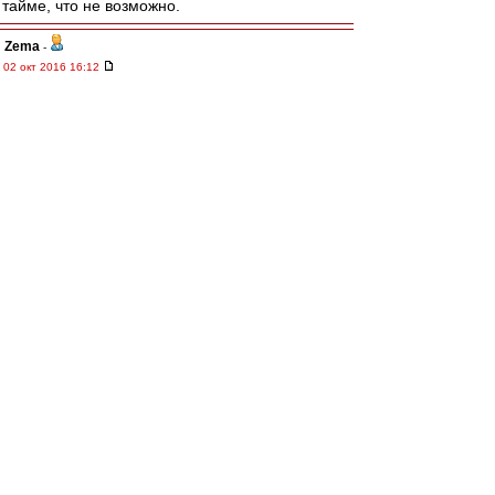
тайме, что не возможно.
Zema
-
02 окт 2016 16:12
а что там за наклейка на двери бомжатского
баса? Мелькнуло что-то красно-чёрное. Её
потом чел какой-то отдирал. : ))
affa
-
02 окт 2016 16:09
Карпин продажная.......................
ИльичТpeтий
-
02 окт 2016 16:09
Сева & other КБП ! Гранд респект !
И удачи нам !
R_W_K
-
02 окт 2016 16:05
Карпин сказал, что не будет болеть ни за
Спартак, ни за Зенит.
rombik
-
02 окт 2016 15:55