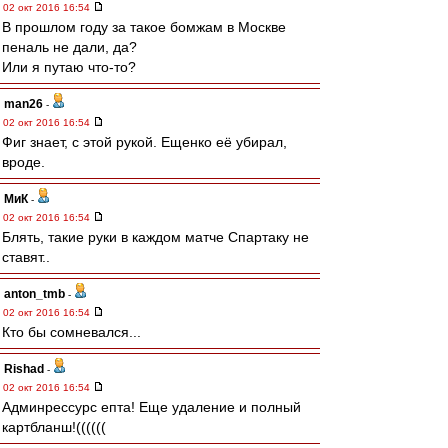
02 окт 2016 16:54
В прошлом году за такое бомжам в Москве
пеналь не дали, да?
Или я путаю что-то?
man26
-
02 окт 2016 16:54
Фиг знает, с этой рукой. Ещенко её убирал,
вроде.
МиК
-
02 окт 2016 16:54
Блять, такие руки в каждом матче Спартаку не
ставят..
anton_tmb
-
02 окт 2016 16:54
Кто бы сомневался...
Rishad
-
02 окт 2016 16:54
Админрессурс епта! Еще удаление и полный
картбланш!((((((