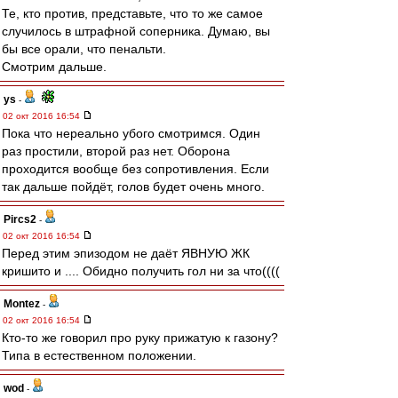
Те, кто против, представьте, что то же самое
случилось в штрафной соперника. Думаю, вы
бы все орали, что пенальти.
Смотрим дальше.
ys
-
02 окт 2016 16:54
Пока что нереально убого смотримся. Один
раз простили, второй раз нет. Оборона
проходится вообще без сопротивления. Если
так дальше пойдёт, голов будет очень много.
Pircs2
-
02 окт 2016 16:54
Перед этим эпизодом не даёт ЯВНУЮ ЖК
кришито и .... Обидно получить гол ни за что((((
Montez
-
02 окт 2016 16:54
Кто-то же говорил про руку прижатую к газону?
Типа в естественном положении.
wod
-