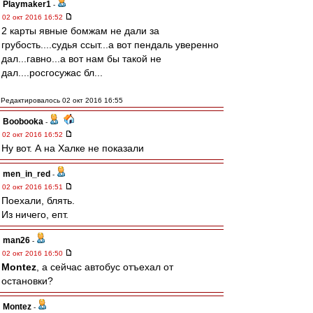
Playmaker1
-
02 окт 2016 16:52
2 карты явные бомжам не дали за
грубость....судья ссыт...а вот пендаль уверенно
дал...гавно...а вот нам бы такой не
дал....росгосужас бл...
Редактировалось 02 окт 2016 16:55
Boobooka
-
02 окт 2016 16:52
Ну вот. А на Халке не показали
men_in_red
-
02 окт 2016 16:51
Поехали, блять.
Из ничего, епт.
man26
-
02 окт 2016 16:50
Montez
, а сейчас автобус отъехал от
остановки?
Montez
-