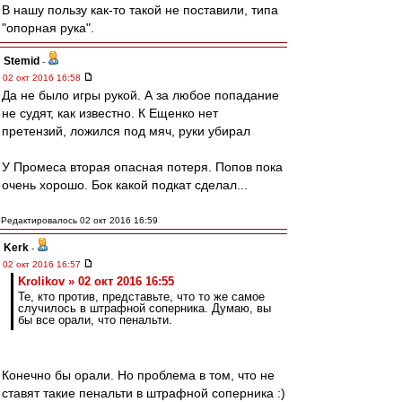
В нашу пользу как-то такой не поставили, типа
"опорная рука".
Stemid
-
02 окт 2016 16:58
Да не было игры рукой. А за любое попадание
не судят, как известно. К Ещенко нет
претензий, ложился под мяч, руки убирал
У Промеса вторая опасная потеря. Попов пока
очень хорошо. Бок какой подкат сделал...
Редактировалось 02 окт 2016 16:59
Kerk
-
02 окт 2016 16:57
Krolikov » 02 окт 2016 16:55
Те, кто против, представьте, что то же самое
случилось в штрафной соперника. Думаю, вы
бы все орали, что пенальти.
Конечно бы орали. Но проблема в том, что не
ставят такие пенальти в штрафной соперника :)