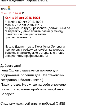
Язык подвешен, харизма есть.
dru
-
02 окт 2016 16:32
Kerk » 02 окт 2016 16:21
# Kerk » 02 окт 2016 16:21
man26 » 02 окт 2016 16:17
он рубаху на груди разорвать должен был за
"Спартак"? Давно понять разницу между
фанатами и специалистами-
профессионалами.
Ну да. Давняя тема. Пока Гены Орловы и
прочие рвут рубаху за клубы, за которые
болеют, спартаковские ветераны сплошь
специалисты-профессионалы.
Доброго дня!
Гена Орлов оказывается пример для
подражания боления для Спартаковских
ветеранов и болельщиков.)
Пишите еще. Но лучше на себя в зеркало
посмотрите, может проблема там,А не в
Валере?
Спартаку красивой игры и победы! ОуКБ!