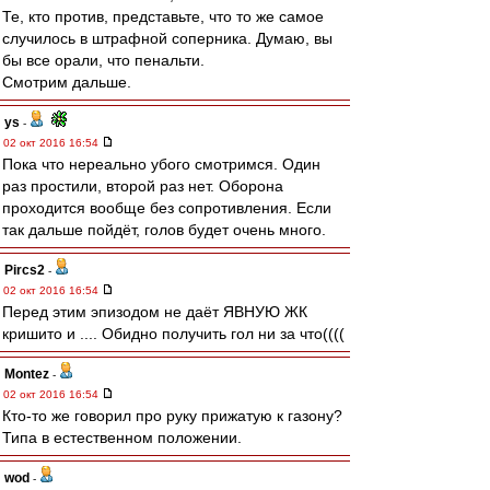
Те, кто против, представьте, что то же самое
случилось в штрафной соперника. Думаю, вы
бы все орали, что пенальти.
Смотрим дальше.
ys
-
02 окт 2016 16:54
Пока что нереально убого смотримся. Один
раз простили, второй раз нет. Оборона
проходится вообще без сопротивления. Если
так дальше пойдёт, голов будет очень много.
Pircs2
-
02 окт 2016 16:54
Перед этим эпизодом не даёт ЯВНУЮ ЖК
кришито и .... Обидно получить гол ни за что((((
Montez
-
02 окт 2016 16:54
Кто-то же говорил про руку прижатую к газону?
Типа в естественном положении.
wod
-