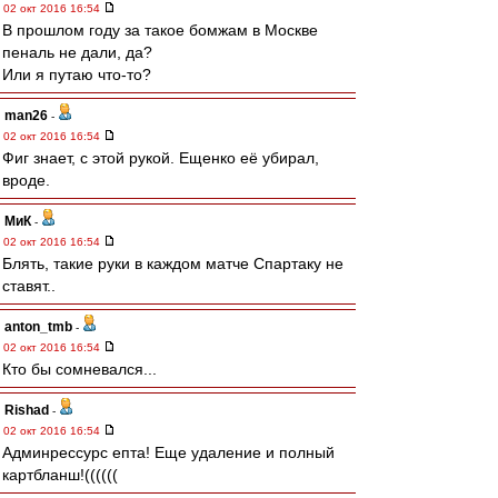
02 окт 2016 16:54
В прошлом году за такое бомжам в Москве
пеналь не дали, да?
Или я путаю что-то?
man26
-
02 окт 2016 16:54
Фиг знает, с этой рукой. Ещенко её убирал,
вроде.
МиК
-
02 окт 2016 16:54
Блять, такие руки в каждом матче Спартаку не
ставят..
anton_tmb
-
02 окт 2016 16:54
Кто бы сомневался...
Rishad
-
02 окт 2016 16:54
Админрессурс епта! Еще удаление и полный
картбланш!((((((