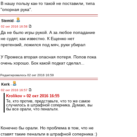
В нашу пользу как-то такой не поставили, типа
"опорная рука".
Stemid
-
02 окт 2016 16:58
Да не было игры рукой. А за любое попадание
не судят, как известно. К Ещенко нет
претензий, ложился под мяч, руки убирал
У Промеса вторая опасная потеря. Попов пока
очень хорошо. Бок какой подкат сделал...
Редактировалось 02 окт 2016 16:59
Kerk
-
02 окт 2016 16:57
Krolikov » 02 окт 2016 16:55
Те, кто против, представьте, что то же самое
случилось в штрафной соперника. Думаю, вы
бы все орали, что пенальти.
Конечно бы орали. Но проблема в том, что не
ставят такие пенальти в штрафной соперника :)