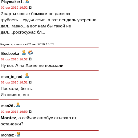
Playmaker1
-
02 окт 2016 16:52
2 карты явные бомжам не дали за
грубость....судья ссыт...а вот пендаль уверенно
дал...гавно...а вот нам бы такой не
дал....росгосужас бл...
Редактировалось 02 окт 2016 16:55
Boobooka
-
02 окт 2016 16:52
Ну вот. А на Халке не показали
men_in_red
-
02 окт 2016 16:51
Поехали, блять.
Из ничего, епт.
man26
-
02 окт 2016 16:50
Montez
, а сейчас автобус отъехал от
остановки?
Montez
-