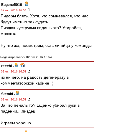
Eugene5010
-
02 окт 2016 16:54
Пидоры блять. Хотя, кто сомневался, что нас
будут именно так судить
Пиздюк-хуетрукыч видишь это? Утирайся,
мразота
Ну что же, посмотрим, есть ли яйца у команды
Редактировалось 02 окт 2016 16:54
recchi
-
02 окт 2016 16:53
из ничего, на радость дегенерату в
комментаторской кабине :(
Stemid
-
02 окт 2016 16:53
За что пеналь то? Ещенко убирал руки в
падении....пиздец
Играем хорошо