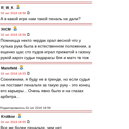
R_W_K
-
02 окт 2016 16:56
А в какой игре нам такой пеналь не дали?
УлСМ
-
02 окт 2016 16:56
Помницца некто чердак орал весной что у
хулька рука была в естественном положении, а
ещенко щас сто пудов играл прижатой к газону
рукой.кароч судьи пидарасы бля и матч тв тож
Mansfield
-
02 окт 2016 16:55
Сокнижники, я буду не в тренде, но если судья
не поставит пенальти за такую руку - это конец
его карьеры... Очень явно было и на глазах
арбитра...
Редактировалось 02 окт 2016 16:56
Krolikov
-
02 окт 2016 16:55
Все же более пенальти, чем нет.