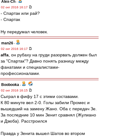
Alex-Ch
-
02 окт 2016 16:17
- Спартак или рай?
- Спартак
Ну передумал человек.
man26
-
02 окт 2016 16:17
affa
, он рубаху на груди разорвать должен был
за "Спартак"? Давно понять разницу между
фанатами и специалистами-
профессионалами.
Boobooka
-
02 окт 2016 16:15
Сыграл в фифу 17 с этими составами.
К 80 минуте вел 2-0. Голы забили Промес и
вышедший на замену Жано. Оба с передач Зе.
За последние 10 мин Зенит сравнял (Жулиано
и Дзюба). Расстроился
Правда у Зенита вышел Шатов во втором