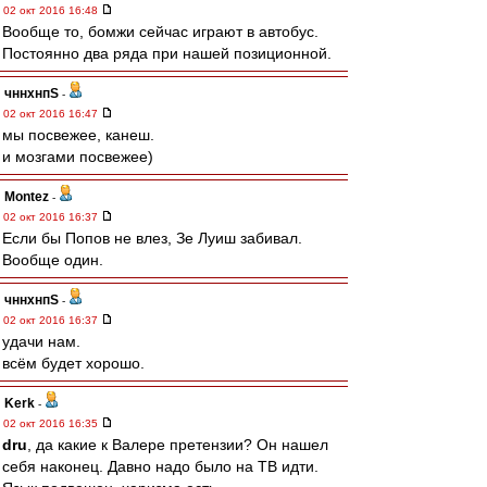
02 окт 2016 16:48
Вообще то, бомжи сейчас играют в автобус.
Постоянно два ряда при нашей позиционной.
чннхнпS
-
02 окт 2016 16:47
мы посвежее, канеш.
и мозгами посвежее)
Montez
-
02 окт 2016 16:37
Если бы Попов не влез, Зе Луиш забивал.
Вообще один.
чннхнпS
-
02 окт 2016 16:37
удачи нам.
всём будет хорошо.
Kerk
-
02 окт 2016 16:35
dru
, да какие к Валере претензии? Он нашел
себя наконец. Давно надо было на ТВ идти.