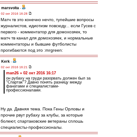
marsvolta
-
02 окт 2016 16:28
Матч тв это конечно нечто, тупейшие вопросы
журналистов, идиотизм повсюду... если Гусев с
первого - комментатор для домохозяек, то
матч тв канал для домохозяек, и нормальные
комментаторы и бывшие футболисты
прогибаются под это :mrgreen:
Kerk
-
02 окт 2016 16:21
man26 » 02 окт 2016 16:17
он рубаху на груди разорвать должен был за
"Спартак"? Давно понять разницу между
фанатами и специалистами-
профессионалами.
Ну да. Давняя тема. Пока Гены Орловы и
прочие рвут рубаху за клубы, за которые
болеют, спартаковские ветераны сплошь
специалисты-профессионалы.