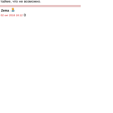
тайме, что не возможно.
Zema
-
02 окт 2016 16:12
а что там за наклейка на двери бомжатского
баса? Мелькнуло что-то красно-чёрное. Её
потом чел какой-то отдирал. : ))
affa
-
02 окт 2016 16:09
Карпин продажная.......................
ИльичТpeтий
-
02 окт 2016 16:09
Сева & other КБП ! Гранд респект !
И удачи нам !
R_W_K
-
02 окт 2016 16:05
Карпин сказал, что не будет болеть ни за
Спартак, ни за Зенит.
rombik
-
02 окт 2016 15:55