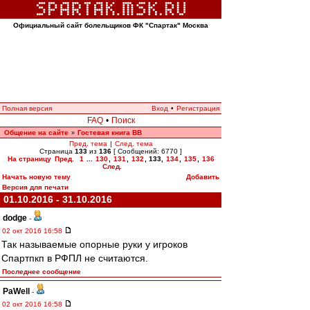
Официальный сайт болельщиков ФК "Спартак" Москва
Полная версия
Вход
•
Регистрация
FAQ
•
Поиск
Общение на сайте
Гостевая книга ВВ
»
Пред. тема
|
След. тема
Страница
133
из
136
[ Сообщений: 6770 ]
На страницу
Пред.
1
...
130
,
131
,
132
,
133
,
134
,
135
,
136
След.
Начать новую тему
Добавить
Версия для печати
01.10.2016 - 31.10.2016
dodge
-
02 окт 2016 16:58
Так называемые опорные руки у игроков
Спартпкп в РФПЛ не считаются.
Последнее сообщение
PaWell
-
02 окт 2016 16:58