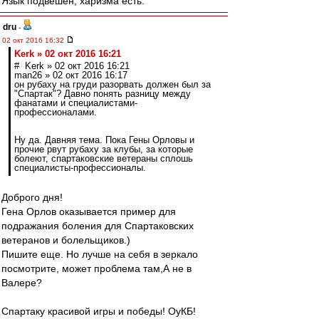
Язык подвешен, харизма есть.
dru
-
02 окт 2016 16:32
Kerk » 02 окт 2016 16:21
# Kerk » 02 окт 2016 16:21
man26 » 02 окт 2016 16:17
он рубаху на груди разорвать должен был за
"Спартак"? Давно понять разницу между
фанатами и специалистами-
профессионалами.
Ну да. Давняя тема. Пока Гены Орловы и
прочие рвут рубаху за клубы, за которые
болеют, спартаковские ветераны сплошь
специалисты-профессионалы.
Доброго дня!
Гена Орлов оказывается пример для
подражания боления для Спартаковских
ветеранов и болельщиков.)
Пишите еще. Но лучше на себя в зеркало
посмотрите, может проблема там,А не в
Валере?
Спартаку красивой игры и победы! ОуКБ!