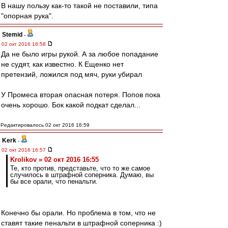
В нашу пользу как-то такой не поставили, типа
"опорная рука".
Stemid
-
02 окт 2016 16:58
Да не было игры рукой. А за любое попадание
не судят, как известно. К Ещенко нет
претензий, ложился под мяч, руки убирал
У Промеса вторая опасная потеря. Попов пока
очень хорошо. Бок какой подкат сделал...
Редактировалось 02 окт 2016 16:59
Kerk
-
02 окт 2016 16:57
Krolikov » 02 окт 2016 16:55
Те, кто против, представьте, что то же самое
случилось в штрафной соперника. Думаю, вы
бы все орали, что пенальти.
Конечно бы орали. Но проблема в том, что не
ставят такие пенальти в штрафной соперника :)