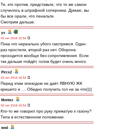
Те, кто против, представьте, что то же самое
случилось в штрафной соперника. Думаю, вы
бы все орали, что пенальти.
Смотрим дальше.
ys
-
02 окт 2016 16:54
Пока что нереально убого смотримся. Один
раз простили, второй раз нет. Оборона
проходится вообще без сопротивления. Если
так дальше пойдёт, голов будет очень много.
Pircs2
-
02 окт 2016 16:54
Перед этим эпизодом не даёт ЯВНУЮ ЖК
кришито и .... Обидно получить гол ни за что((((
Montez
-
02 окт 2016 16:54
Кто-то же говорил про руку прижатую к газону?
Типа в естественном положении.
wod
-