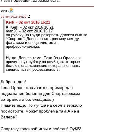
Язык подвешен, харизма есть.
dru
-
02 окт 2016 16:32
Kerk » 02 окт 2016 16:21
# Kerk » 02 окт 2016 16:21
man26 » 02 окт 2016 16:17
он рубаху на груди разорвать должен был за
"Спартак"? Давно понять разницу между
фанатами и специалистами-
профессионалами.
Ну да. Давняя тема. Пока Гены Орловы и
прочие рвут рубаху за клубы, за которые
болеют, спартаковские ветераны сплошь
специалисты-профессионалы.
Доброго дня!
Гена Орлов оказывается пример для
подражания боления для Спартаковских
ветеранов и болельщиков.)
Пишите еще. Но лучше на себя в зеркало
посмотрите, может проблема там,А не в
Валере?
Спартаку красивой игры и победы! ОуКБ!