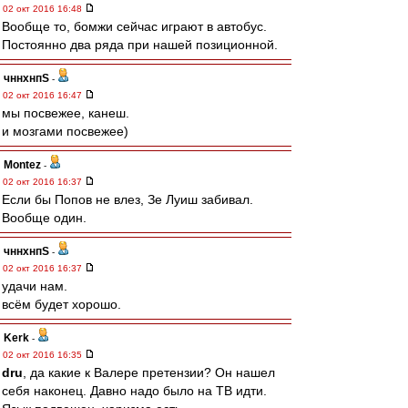
02 окт 2016 16:48
Вообще то, бомжи сейчас играют в автобус.
Постоянно два ряда при нашей позиционной.
чннхнпS
-
02 окт 2016 16:47
мы посвежее, канеш.
и мозгами посвежее)
Montez
-
02 окт 2016 16:37
Если бы Попов не влез, Зе Луиш забивал.
Вообще один.
чннхнпS
-
02 окт 2016 16:37
удачи нам.
всём будет хорошо.
Kerk
-
02 окт 2016 16:35
dru
, да какие к Валере претензии? Он нашел
себя наконец. Давно надо было на ТВ идти.