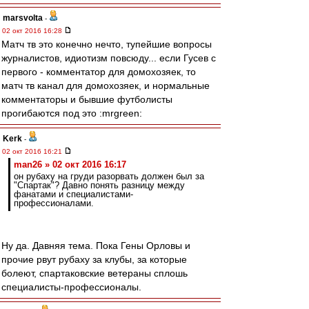
marsvolta
-
02 окт 2016 16:28
Матч тв это конечно нечто, тупейшие вопросы
журналистов, идиотизм повсюду... если Гусев с
первого - комментатор для домохозяек, то
матч тв канал для домохозяек, и нормальные
комментаторы и бывшие футболисты
прогибаются под это :mrgreen:
Kerk
-
02 окт 2016 16:21
man26 » 02 окт 2016 16:17
он рубаху на груди разорвать должен был за
"Спартак"? Давно понять разницу между
фанатами и специалистами-
профессионалами.
Ну да. Давняя тема. Пока Гены Орловы и
прочие рвут рубаху за клубы, за которые
болеют, спартаковские ветераны сплошь
специалисты-профессионалы.