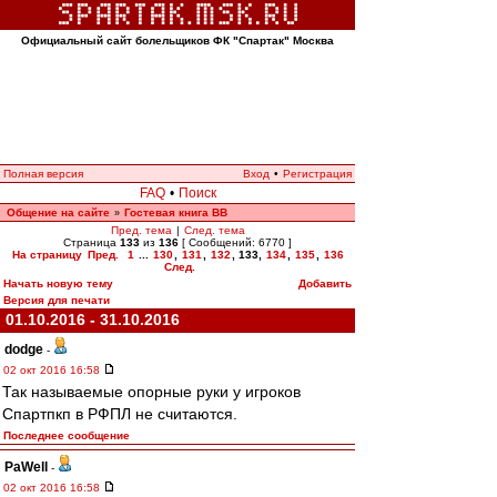
Официальный сайт болельщиков ФК "Спартак" Москва
Полная версия
Вход
•
Регистрация
FAQ
•
Поиск
Общение на сайте
Гостевая книга ВВ
»
Пред. тема
|
След. тема
Страница
133
из
136
[ Сообщений: 6770 ]
На страницу
Пред.
1
...
130
,
131
,
132
,
133
,
134
,
135
,
136
След.
Начать новую тему
Добавить
Версия для печати
01.10.2016 - 31.10.2016
dodge
-
02 окт 2016 16:58
Так называемые опорные руки у игроков
Спартпкп в РФПЛ не считаются.
Последнее сообщение
PaWell
-
02 окт 2016 16:58