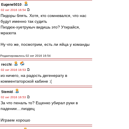
Eugene5010
-
02 окт 2016 16:54
Пидоры блять. Хотя, кто сомневался, что нас
будут именно так судить
Пиздюк-хуетрукыч видишь это? Утирайся,
мразота
Ну что же, посмотрим, есть ли яйца у команды
Редактировалось 02 окт 2016 16:54
recchi
-
02 окт 2016 16:53
из ничего, на радость дегенерату в
комментаторской кабине :(
Stemid
-
02 окт 2016 16:53
За что пеналь то? Ещенко убирал руки в
падении....пиздец
Играем хорошо