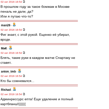
02 окт 2016 16:54
В прошлом году за такое бомжам в Москве
пеналь не дали, да?
Или я путаю что-то?
man26
-
02 окт 2016 16:54
Фиг знает, с этой рукой. Ещенко её убирал,
вроде.
МиК
-
02 окт 2016 16:54
Блять, такие руки в каждом матче Спартаку не
ставят..
anton_tmb
-
02 окт 2016 16:54
Кто бы сомневался...
Rishad
-
02 окт 2016 16:54
Админрессурс епта! Еще удаление и полный
картбланш!((((((