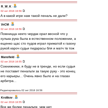
R_W_K
-
02 окт 2016 16:56
А в какой игре нам такой пеналь не дали?
УлСМ
-
02 окт 2016 16:56
Помницца некто чердак орал весной что у
хулька рука была в естественном положении, а
ещенко щас сто пудов играл прижатой к газону
рукой.кароч судьи пидарасы бля и матч тв тож
Mansfield
-
02 окт 2016 16:55
Сокнижники, я буду не в тренде, но если судья
не поставит пенальти за такую руку - это конец
его карьеры... Очень явно было и на глазах
арбитра...
Редактировалось 02 окт 2016 16:56
Krolikov
-
02 окт 2016 16:55
Все же более пенальти, чем нет.