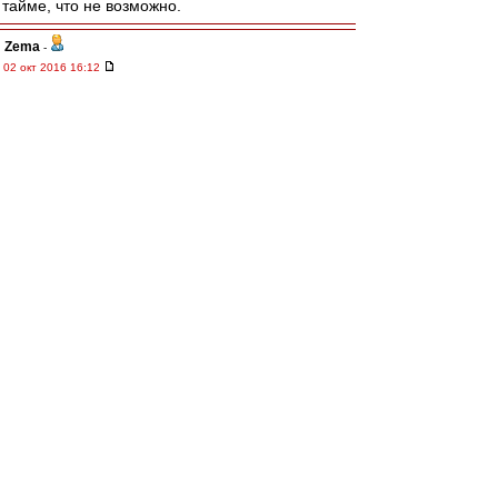
тайме, что не возможно.
Zema
-
02 окт 2016 16:12
а что там за наклейка на двери бомжатского
баса? Мелькнуло что-то красно-чёрное. Её
потом чел какой-то отдирал. : ))
affa
-
02 окт 2016 16:09
Карпин продажная.......................
ИльичТpeтий
-
02 окт 2016 16:09
Сева & other КБП ! Гранд респект !
И удачи нам !
R_W_K
-
02 окт 2016 16:05
Карпин сказал, что не будет болеть ни за
Спартак, ни за Зенит.
rombik
-
02 окт 2016 15:55