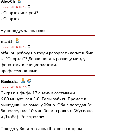
Alex-Ch
-
02 окт 2016 16:17
- Спартак или рай?
- Спартак
Ну передумал человек.
man26
-
02 окт 2016 16:17
affa
, он рубаху на груди разорвать должен был
за "Спартак"? Давно понять разницу между
фанатами и специалистами-
профессионалами.
Boobooka
-
02 окт 2016 16:15
Сыграл в фифу 17 с этими составами.
К 80 минуте вел 2-0. Голы забили Промес и
вышедший на замену Жано. Оба с передач Зе.
За последние 10 мин Зенит сравнял (Жулиано
и Дзюба). Расстроился
Правда у Зенита вышел Шатов во втором