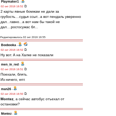
Playmaker1
-
02 окт 2016 16:52
2 карты явные бомжам не дали за
грубость....судья ссыт...а вот пендаль уверенно
дал...гавно...а вот нам бы такой не
дал....росгосужас бл...
Редактировалось 02 окт 2016 16:55
Boobooka
-
02 окт 2016 16:52
Ну вот. А на Халке не показали
men_in_red
-
02 окт 2016 16:51
Поехали, блять.
Из ничего, епт.
man26
-
02 окт 2016 16:50
Montez
, а сейчас автобус отъехал от
остановки?
Montez
-