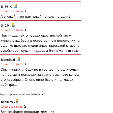
R_W_K
-
02 окт 2016 16:56
А в какой игре нам такой пеналь не дали?
УлСМ
-
02 окт 2016 16:56
Помницца некто чердак орал весной что у
хулька рука была в естественном положении, а
ещенко щас сто пудов играл прижатой к газону
рукой.кароч судьи пидарасы бля и матч тв тож
Mansfield
-
02 окт 2016 16:55
Сокнижники, я буду не в тренде, но если судья
не поставит пенальти за такую руку - это конец
его карьеры... Очень явно было и на глазах
арбитра...
Редактировалось 02 окт 2016 16:56
Krolikov
-
02 окт 2016 16:55
Все же более пенальти, чем нет.