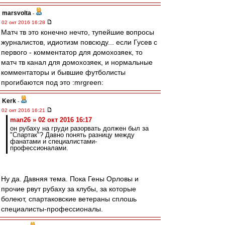
marsvolta
-
02 окт 2016 16:28
Матч тв это конечно нечто, тупейшие вопросы
журналистов, идиотизм повсюду... если Гусев с
первого - комментатор для домохозяек, то
матч тв канал для домохозяек, и нормальные
комментаторы и бывшие футболисты
прогибаются под это :mrgreen:
Kerk
-
02 окт 2016 16:21
man26 » 02 окт 2016 16:17
он рубаху на груди разорвать должен был за
"Спартак"? Давно понять разницу между
фанатами и специалистами-
профессионалами.
Ну да. Давняя тема. Пока Гены Орловы и
прочие рвут рубаху за клубы, за которые
болеют, спартаковские ветераны сплошь
специалисты-профессионалы.