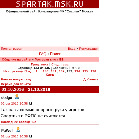
Официальный сайт болельщиков ФК "Спартак" Москва
Полная версия
Вход
•
Регистрация
FAQ
•
Поиск
Общение на сайте
Гостевая книга ВВ
»
Пред. тема
|
След. тема
Страница
133
из
136
[ Сообщений: 6770 ]
На страницу
Пред.
1
...
130
,
131
,
132
,
133
,
134
,
135
,
136
След.
Начать новую тему
Добавить
Версия для печати
01.10.2016 - 31.10.2016
dodge
-
02 окт 2016 16:58
Так называемые опорные руки у игроков
Спартпкп в РФПЛ не считаются.
Последнее сообщение
PaWell
-
02 окт 2016 16:58