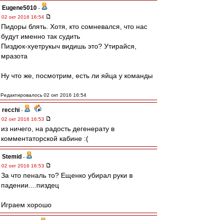
Eugene5010
-
02 окт 2016 16:54
Пидоры блять. Хотя, кто сомневался, что нас
будут именно так судить
Пиздюк-хуетрукыч видишь это? Утирайся,
мразота
Ну что же, посмотрим, есть ли яйца у команды
Редактировалось 02 окт 2016 16:54
recchi
-
02 окт 2016 16:53
из ничего, на радость дегенерату в
комментаторской кабине :(
Stemid
-
02 окт 2016 16:53
За что пеналь то? Ещенко убирал руки в
падении....пиздец
Играем хорошо