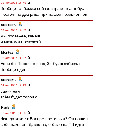
02 окт 2016 16:48
Вообще то, бомжи сейчас играют в автобус.
Постоянно два ряда при нашей позиционной.
чннхнпS
-
02 окт 2016 16:47
мы посвежее, канеш.
и мозгами посвежее)
Montez
-
02 окт 2016 16:37
Если бы Попов не влез, Зе Луиш забивал.
Вообще один.
чннхнпS
-
02 окт 2016 16:37
удачи нам.
всём будет хорошо.
Kerk
-
02 окт 2016 16:35
dru
, да какие к Валере претензии? Он нашел
себя наконец. Давно надо было на ТВ идти.