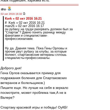
Язык подвешен, харизма есть.
dru
-
02 окт 2016 16:32
Kerk » 02 окт 2016 16:21
# Kerk » 02 окт 2016 16:21
man26 » 02 окт 2016 16:17
он рубаху на груди разорвать должен был за
"Спартак"? Давно понять разницу между
фанатами и специалистами-
профессионалами.
Ну да. Давняя тема. Пока Гены Орловы и
прочие рвут рубаху за клубы, за которые
болеют, спартаковские ветераны сплошь
специалисты-профессионалы.
Доброго дня!
Гена Орлов оказывается пример для
подражания боления для Спартаковских
ветеранов и болельщиков.)
Пишите еще. Но лучше на себя в зеркало
посмотрите, может проблема там,А не в
Валере?
Спартаку красивой игры и победы! ОуКБ!