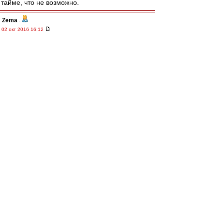
тайме, что не возможно.
Zema
-
02 окт 2016 16:12
а что там за наклейка на двери бомжатского
баса? Мелькнуло что-то красно-чёрное. Её
потом чел какой-то отдирал. : ))
affa
-
02 окт 2016 16:09
Карпин продажная.......................
ИльичТpeтий
-
02 окт 2016 16:09
Сева & other КБП ! Гранд респект !
И удачи нам !
R_W_K
-
02 окт 2016 16:05
Карпин сказал, что не будет болеть ни за
Спартак, ни за Зенит.
rombik
-
02 окт 2016 15:55