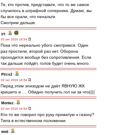
Те, кто против, представьте, что то же самое
случилось в штрафной соперника. Думаю, вы
бы все орали, что пенальти.
Смотрим дальше.
ys
-
02 окт 2016 16:54
Пока что нереально убого смотримся. Один
раз простили, второй раз нет. Оборона
проходится вообще без сопротивления. Если
так дальше пойдёт, голов будет очень много.
Pircs2
-
02 окт 2016 16:54
Перед этим эпизодом не даёт ЯВНУЮ ЖК
кришито и .... Обидно получить гол ни за что((((
Montez
-
02 окт 2016 16:54
Кто-то же говорил про руку прижатую к газону?
Типа в естественном положении.
wod
-