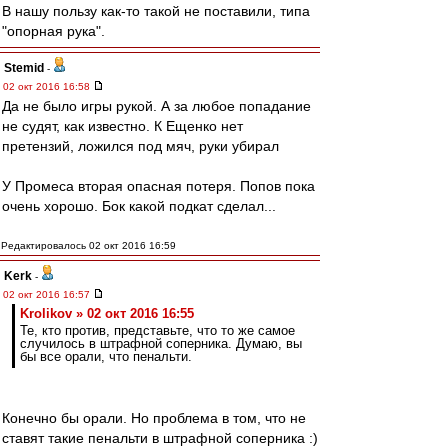
В нашу пользу как-то такой не поставили, типа
"опорная рука".
Stemid
-
02 окт 2016 16:58
Да не было игры рукой. А за любое попадание
не судят, как известно. К Ещенко нет
претензий, ложился под мяч, руки убирал
У Промеса вторая опасная потеря. Попов пока
очень хорошо. Бок какой подкат сделал...
Редактировалось 02 окт 2016 16:59
Kerk
-
02 окт 2016 16:57
Krolikov » 02 окт 2016 16:55
Те, кто против, представьте, что то же самое
случилось в штрафной соперника. Думаю, вы
бы все орали, что пенальти.
Конечно бы орали. Но проблема в том, что не
ставят такие пенальти в штрафной соперника :)