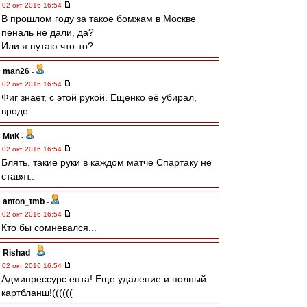
02 окт 2016 16:54
В прошлом году за такое бомжам в Москве
пеналь не дали, да?
Или я путаю что-то?
man26
-
02 окт 2016 16:54
Фиг знает, с этой рукой. Ещенко её убирал,
вроде.
МиК
-
02 окт 2016 16:54
Блять, такие руки в каждом матче Спартаку не
ставят..
anton_tmb
-
02 окт 2016 16:54
Кто бы сомневался...
Rishad
-
02 окт 2016 16:54
Админрессурс епта! Еще удаление и полный
картбланш!((((((