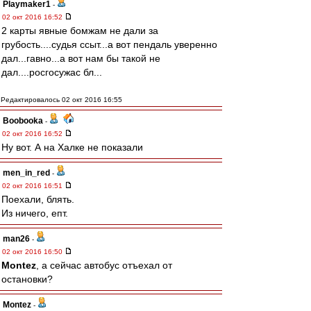
Playmaker1
-
02 окт 2016 16:52
2 карты явные бомжам не дали за
грубость....судья ссыт...а вот пендаль уверенно
дал...гавно...а вот нам бы такой не
дал....росгосужас бл...
Редактировалось 02 окт 2016 16:55
Boobooka
-
02 окт 2016 16:52
Ну вот. А на Халке не показали
men_in_red
-
02 окт 2016 16:51
Поехали, блять.
Из ничего, епт.
man26
-
02 окт 2016 16:50
Montez
, а сейчас автобус отъехал от
остановки?
Montez
-