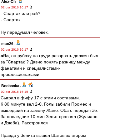
Alex-Ch
-
02 окт 2016 16:17
- Спартак или рай?
- Спартак
Ну передумал человек.
man26
-
02 окт 2016 16:17
affa
, он рубаху на груди разорвать должен был
за "Спартак"? Давно понять разницу между
фанатами и специалистами-
профессионалами.
Boobooka
-
02 окт 2016 16:15
Сыграл в фифу 17 с этими составами.
К 80 минуте вел 2-0. Голы забили Промес и
вышедший на замену Жано. Оба с передач Зе.
За последние 10 мин Зенит сравнял (Жулиано
и Дзюба). Расстроился
Правда у Зенита вышел Шатов во втором