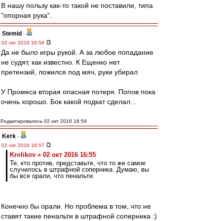
В нашу пользу как-то такой не поставили, типа
"опорная рука".
Stemid
-
02 окт 2016 16:58
Да не было игры рукой. А за любое попадание
не судят, как известно. К Ещенко нет
претензий, ложился под мяч, руки убирал
У Промеса вторая опасная потеря. Попов пока
очень хорошо. Бок какой подкат сделал...
Редактировалось 02 окт 2016 16:59
Kerk
-
02 окт 2016 16:57
Krolikov » 02 окт 2016 16:55
Те, кто против, представьте, что то же самое
случилось в штрафной соперника. Думаю, вы
бы все орали, что пенальти.
Конечно бы орали. Но проблема в том, что не
ставят такие пенальти в штрафной соперника :)