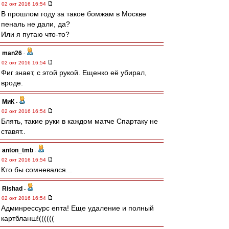
02 окт 2016 16:54
В прошлом году за такое бомжам в Москве
пеналь не дали, да?
Или я путаю что-то?
man26
-
02 окт 2016 16:54
Фиг знает, с этой рукой. Ещенко её убирал,
вроде.
МиК
-
02 окт 2016 16:54
Блять, такие руки в каждом матче Спартаку не
ставят..
anton_tmb
-
02 окт 2016 16:54
Кто бы сомневался...
Rishad
-
02 окт 2016 16:54
Админрессурс епта! Еще удаление и полный
картбланш!((((((