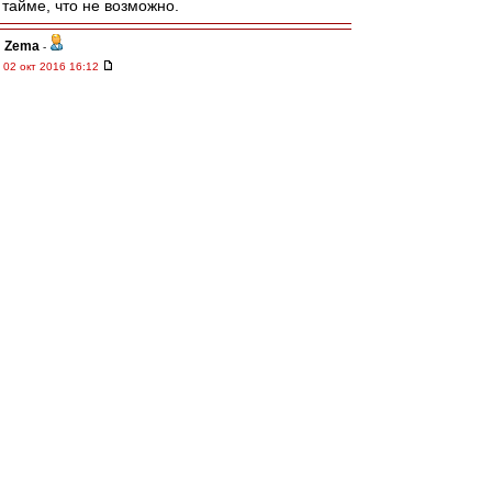
тайме, что не возможно.
Zema
-
02 окт 2016 16:12
а что там за наклейка на двери бомжатского
баса? Мелькнуло что-то красно-чёрное. Её
потом чел какой-то отдирал. : ))
affa
-
02 окт 2016 16:09
Карпин продажная.......................
ИльичТpeтий
-
02 окт 2016 16:09
Сева & other КБП ! Гранд респект !
И удачи нам !
R_W_K
-
02 окт 2016 16:05
Карпин сказал, что не будет болеть ни за
Спартак, ни за Зенит.
rombik
-
02 окт 2016 15:55