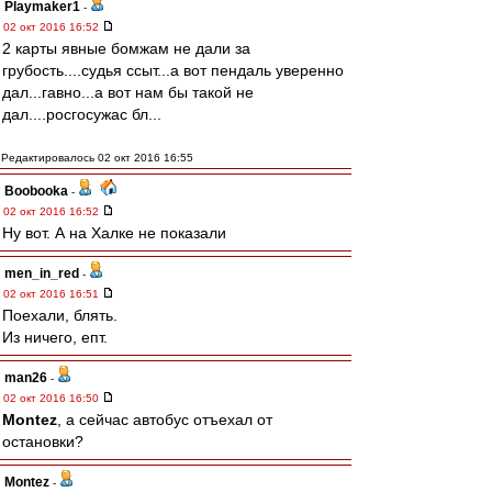
Playmaker1
-
02 окт 2016 16:52
2 карты явные бомжам не дали за
грубость....судья ссыт...а вот пендаль уверенно
дал...гавно...а вот нам бы такой не
дал....росгосужас бл...
Редактировалось 02 окт 2016 16:55
Boobooka
-
02 окт 2016 16:52
Ну вот. А на Халке не показали
men_in_red
-
02 окт 2016 16:51
Поехали, блять.
Из ничего, епт.
man26
-
02 окт 2016 16:50
Montez
, а сейчас автобус отъехал от
остановки?
Montez
-