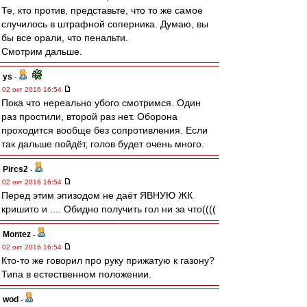
Те, кто против, представьте, что то же самое
случилось в штрафной соперника. Думаю, вы
бы все орали, что пенальти.
Смотрим дальше.
ys
-
02 окт 2016 16:54
Пока что нереально убого смотримся. Один
раз простили, второй раз нет. Оборона
проходится вообще без сопротивления. Если
так дальше пойдёт, голов будет очень много.
Pircs2
-
02 окт 2016 16:54
Перед этим эпизодом не даёт ЯВНУЮ ЖК
кришито и .... Обидно получить гол ни за что((((
Montez
-
02 окт 2016 16:54
Кто-то же говорил про руку прижатую к газону?
Типа в естественном положении.
wod
-