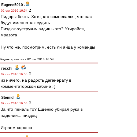
Eugene5010
-
02 окт 2016 16:54
Пидоры блять. Хотя, кто сомневался, что нас
будут именно так судить
Пиздюк-хуетрукыч видишь это? Утирайся,
мразота
Ну что же, посмотрим, есть ли яйца у команды
Редактировалось 02 окт 2016 16:54
recchi
-
02 окт 2016 16:53
из ничего, на радость дегенерату в
комментаторской кабине :(
Stemid
-
02 окт 2016 16:53
За что пеналь то? Ещенко убирал руки в
падении....пиздец
Играем хорошо