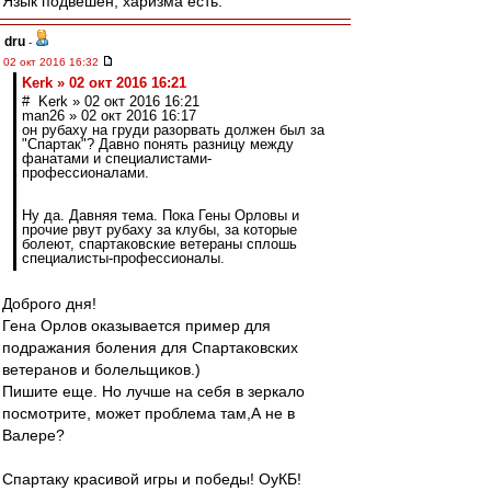
Язык подвешен, харизма есть.
dru
-
02 окт 2016 16:32
Kerk » 02 окт 2016 16:21
# Kerk » 02 окт 2016 16:21
man26 » 02 окт 2016 16:17
он рубаху на груди разорвать должен был за
"Спартак"? Давно понять разницу между
фанатами и специалистами-
профессионалами.
Ну да. Давняя тема. Пока Гены Орловы и
прочие рвут рубаху за клубы, за которые
болеют, спартаковские ветераны сплошь
специалисты-профессионалы.
Доброго дня!
Гена Орлов оказывается пример для
подражания боления для Спартаковских
ветеранов и болельщиков.)
Пишите еще. Но лучше на себя в зеркало
посмотрите, может проблема там,А не в
Валере?
Спартаку красивой игры и победы! ОуКБ!