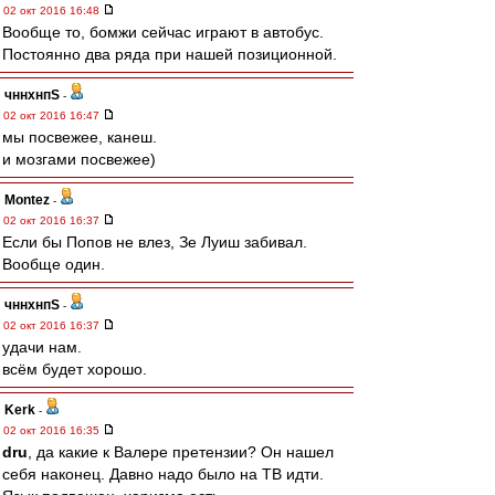
02 окт 2016 16:48
Вообще то, бомжи сейчас играют в автобус.
Постоянно два ряда при нашей позиционной.
чннхнпS
-
02 окт 2016 16:47
мы посвежее, канеш.
и мозгами посвежее)
Montez
-
02 окт 2016 16:37
Если бы Попов не влез, Зе Луиш забивал.
Вообще один.
чннхнпS
-
02 окт 2016 16:37
удачи нам.
всём будет хорошо.
Kerk
-
02 окт 2016 16:35
dru
, да какие к Валере претензии? Он нашел
себя наконец. Давно надо было на ТВ идти.