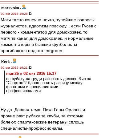
marsvolta
-
02 окт 2016 16:28
Матч тв это конечно нечто, тупейшие вопросы
журналистов, идиотизм повсюду... если Гусев с
первого - комментатор для домохозяек, то
матч тв канал для домохозяек, и нормальные
комментаторы и бывшие футболисты
прогибаются под это :mrgreen:
Kerk
-
02 окт 2016 16:21
man26 » 02 окт 2016 16:17
он рубаху на груди разорвать должен был за
"Спартак"? Давно понять разницу между
фанатами и специалистами-
профессионалами.
Ну да. Давняя тема. Пока Гены Орловы и
прочие рвут рубаху за клубы, за которые
болеют, спартаковские ветераны сплошь
специалисты-профессионалы.