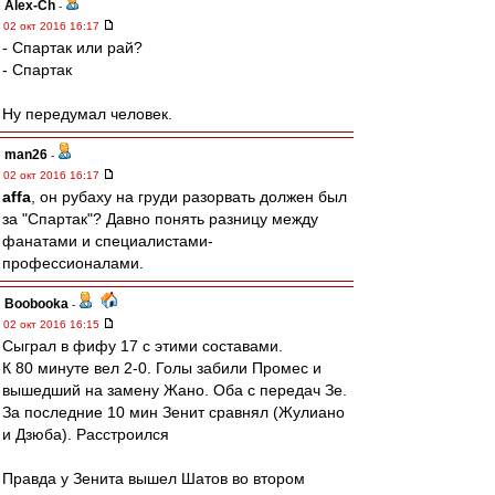
Alex-Ch
-
02 окт 2016 16:17
- Спартак или рай?
- Спартак
Ну передумал человек.
man26
-
02 окт 2016 16:17
affa
, он рубаху на груди разорвать должен был
за "Спартак"? Давно понять разницу между
фанатами и специалистами-
профессионалами.
Boobooka
-
02 окт 2016 16:15
Сыграл в фифу 17 с этими составами.
К 80 минуте вел 2-0. Голы забили Промес и
вышедший на замену Жано. Оба с передач Зе.
За последние 10 мин Зенит сравнял (Жулиано
и Дзюба). Расстроился
Правда у Зенита вышел Шатов во втором