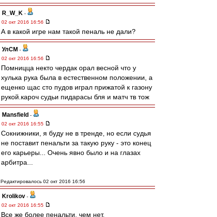
R_W_K
-
02 окт 2016 16:56
А в какой игре нам такой пеналь не дали?
УлСМ
-
02 окт 2016 16:56
Помницца некто чердак орал весной что у
хулька рука была в естественном положении, а
ещенко щас сто пудов играл прижатой к газону
рукой.кароч судьи пидарасы бля и матч тв тож
Mansfield
-
02 окт 2016 16:55
Сокнижники, я буду не в тренде, но если судья
не поставит пенальти за такую руку - это конец
его карьеры... Очень явно было и на глазах
арбитра...
Редактировалось 02 окт 2016 16:56
Krolikov
-
02 окт 2016 16:55
Все же более пенальти, чем нет.