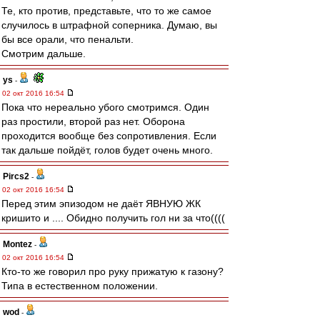
Те, кто против, представьте, что то же самое
случилось в штрафной соперника. Думаю, вы
бы все орали, что пенальти.
Смотрим дальше.
ys
-
02 окт 2016 16:54
Пока что нереально убого смотримся. Один
раз простили, второй раз нет. Оборона
проходится вообще без сопротивления. Если
так дальше пойдёт, голов будет очень много.
Pircs2
-
02 окт 2016 16:54
Перед этим эпизодом не даёт ЯВНУЮ ЖК
кришито и .... Обидно получить гол ни за что((((
Montez
-
02 окт 2016 16:54
Кто-то же говорил про руку прижатую к газону?
Типа в естественном положении.
wod
-