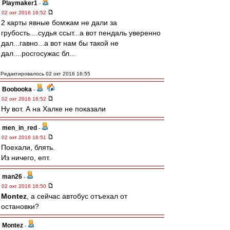
Playmaker1
-
02 окт 2016 16:52
2 карты явные бомжам не дали за
грубость....судья ссыт...а вот пендаль уверенно
дал...гавно...а вот нам бы такой не
дал....росгосужас бл...
Редактировалось 02 окт 2016 16:55
Boobooka
-
02 окт 2016 16:52
Ну вот. А на Халке не показали
men_in_red
-
02 окт 2016 16:51
Поехали, блять.
Из ничего, епт.
man26
-
02 окт 2016 16:50
Montez
, а сейчас автобус отъехал от
остановки?
Montez
-