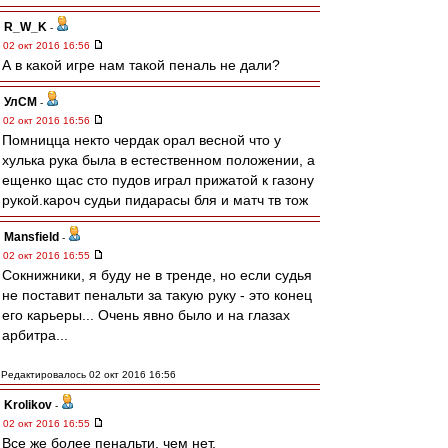
R_W_K
-
02 окт 2016 16:56
А в какой игре нам такой пеналь не дали?
УлСМ
-
02 окт 2016 16:56
Помницца некто чердак орал весной что у
хулька рука была в естественном положении, а
ещенко щас сто пудов играл прижатой к газону
рукой.кароч судьи пидарасы бля и матч тв тож
Mansfield
-
02 окт 2016 16:55
Сокнижники, я буду не в тренде, но если судья
не поставит пенальти за такую руку - это конец
его карьеры... Очень явно было и на глазах
арбитра...
Редактировалось 02 окт 2016 16:56
Krolikov
-
02 окт 2016 16:55
Все же более пенальти, чем нет.