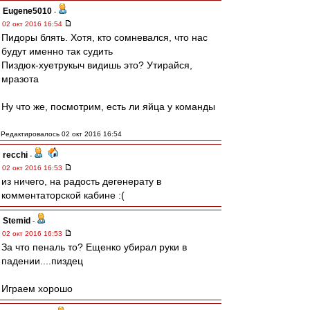
Eugene5010
-
02 окт 2016 16:54
Пидоры блять. Хотя, кто сомневался, что нас
будут именно так судить
Пиздюк-хуетрукыч видишь это? Утирайся,
мразота
Ну что же, посмотрим, есть ли яйца у команды
Редактировалось 02 окт 2016 16:54
recchi
-
02 окт 2016 16:53
из ничего, на радость дегенерату в
комментаторской кабине :(
Stemid
-
02 окт 2016 16:53
За что пеналь то? Ещенко убирал руки в
падении....пиздец
Играем хорошо