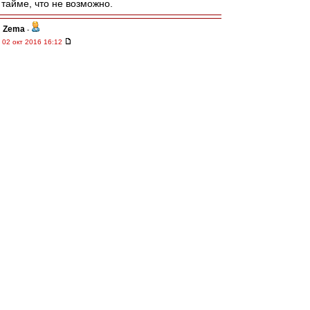
тайме, что не возможно.
Zema
-
02 окт 2016 16:12
а что там за наклейка на двери бомжатского
баса? Мелькнуло что-то красно-чёрное. Её
потом чел какой-то отдирал. : ))
affa
-
02 окт 2016 16:09
Карпин продажная.......................
ИльичТpeтий
-
02 окт 2016 16:09
Сева & other КБП ! Гранд респект !
И удачи нам !
R_W_K
-
02 окт 2016 16:05
Карпин сказал, что не будет болеть ни за
Спартак, ни за Зенит.
rombik
-
02 окт 2016 15:55