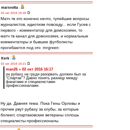
marsvolta
-
02 окт 2016 16:28
Матч тв это конечно нечто, тупейшие вопросы
журналистов, идиотизм повсюду... если Гусев с
первого - комментатор для домохозяек, то
матч тв канал для домохозяек, и нормальные
комментаторы и бывшие футболисты
прогибаются под это :mrgreen:
Kerk
-
02 окт 2016 16:21
man26 » 02 окт 2016 16:17
он рубаху на груди разорвать должен был за
"Спартак"? Давно понять разницу между
фанатами и специалистами-
профессионалами.
Ну да. Давняя тема. Пока Гены Орловы и
прочие рвут рубаху за клубы, за которые
болеют, спартаковские ветераны сплошь
специалисты-профессионалы.