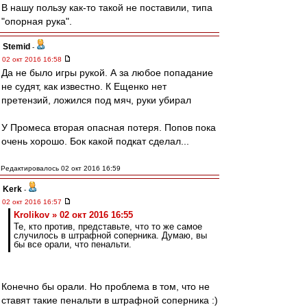
В нашу пользу как-то такой не поставили, типа
"опорная рука".
Stemid
-
02 окт 2016 16:58
Да не было игры рукой. А за любое попадание
не судят, как известно. К Ещенко нет
претензий, ложился под мяч, руки убирал
У Промеса вторая опасная потеря. Попов пока
очень хорошо. Бок какой подкат сделал...
Редактировалось 02 окт 2016 16:59
Kerk
-
02 окт 2016 16:57
Krolikov » 02 окт 2016 16:55
Те, кто против, представьте, что то же самое
случилось в штрафной соперника. Думаю, вы
бы все орали, что пенальти.
Конечно бы орали. Но проблема в том, что не
ставят такие пенальти в штрафной соперника :)