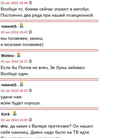
02 окт 2016 16:48
Вообще то, бомжи сейчас играют в автобус.
Постоянно два ряда при нашей позиционной.
чннхнпS
-
02 окт 2016 16:47
мы посвежее, канеш.
и мозгами посвежее)
Montez
-
02 окт 2016 16:37
Если бы Попов не влез, Зе Луиш забивал.
Вообще один.
чннхнпS
-
02 окт 2016 16:37
удачи нам.
всём будет хорошо.
Kerk
-
02 окт 2016 16:35
dru
, да какие к Валере претензии? Он нашел
себя наконец. Давно надо было на ТВ идти.