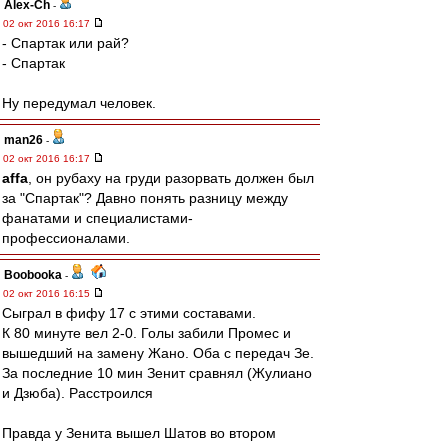
Alex-Ch
-
02 окт 2016 16:17
- Спартак или рай?
- Спартак
Ну передумал человек.
man26
-
02 окт 2016 16:17
affa
, он рубаху на груди разорвать должен был
за "Спартак"? Давно понять разницу между
фанатами и специалистами-
профессионалами.
Boobooka
-
02 окт 2016 16:15
Сыграл в фифу 17 с этими составами.
К 80 минуте вел 2-0. Голы забили Промес и
вышедший на замену Жано. Оба с передач Зе.
За последние 10 мин Зенит сравнял (Жулиано
и Дзюба). Расстроился
Правда у Зенита вышел Шатов во втором