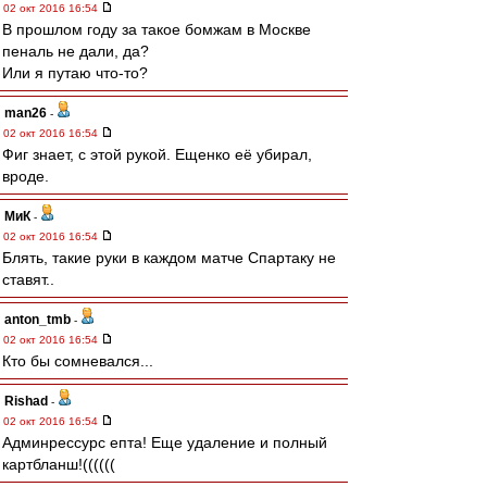
02 окт 2016 16:54
В прошлом году за такое бомжам в Москве
пеналь не дали, да?
Или я путаю что-то?
man26
-
02 окт 2016 16:54
Фиг знает, с этой рукой. Ещенко её убирал,
вроде.
МиК
-
02 окт 2016 16:54
Блять, такие руки в каждом матче Спартаку не
ставят..
anton_tmb
-
02 окт 2016 16:54
Кто бы сомневался...
Rishad
-
02 окт 2016 16:54
Админрессурс епта! Еще удаление и полный
картбланш!((((((