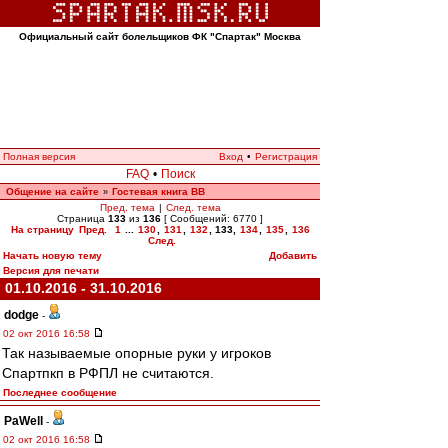
Официальный сайт болельщиков ФК "Спартак" Москва
Полная версия
Вход
•
Регистрация
FAQ
•
Поиск
Общение на сайте
Гостевая книга ВВ
»
Пред. тема
|
След. тема
Страница
133
из
136
[ Сообщений: 6770 ]
На страницу
Пред.
1
...
130
,
131
,
132
,
133
,
134
,
135
,
136
След.
Начать новую тему
Добавить
Версия для печати
01.10.2016 - 31.10.2016
dodge
-
02 окт 2016 16:58
Так называемые опорные руки у игроков
Спартпкп в РФПЛ не считаются.
Последнее сообщение
PaWell
-
02 окт 2016 16:58