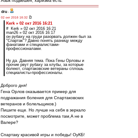
Язык подвешен, харизма есть.
dru
-
02 окт 2016 16:32
Kerk » 02 окт 2016 16:21
# Kerk » 02 окт 2016 16:21
man26 » 02 окт 2016 16:17
он рубаху на груди разорвать должен был за
"Спартак"? Давно понять разницу между
фанатами и специалистами-
профессионалами.
Ну да. Давняя тема. Пока Гены Орловы и
прочие рвут рубаху за клубы, за которые
болеют, спартаковские ветераны сплошь
специалисты-профессионалы.
Доброго дня!
Гена Орлов оказывается пример для
подражания боления для Спартаковских
ветеранов и болельщиков.)
Пишите еще. Но лучше на себя в зеркало
посмотрите, может проблема там,А не в
Валере?
Спартаку красивой игры и победы! ОуКБ!