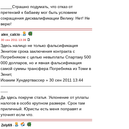
_____Страшно подумать, что отказ от
претензий к бабаеву мог быть условием
сокращения дисквалификации Велику. Нет! Не
верю!
alex_calcio
-
30 сен 2011 13:39
Здесь налицо не только фальсификация
Зенитом срока заключения контракта с
Погребняком с целью невыплаты Спартаку 500
000 долларов, но и явная фальсификация
самой суммы трансфера Погребняка из Томи в
Зенит,
Иоаким Хундертвассер » 30 сен 2011 13:44
---------------------------------------------------------------
-----
Да здесь покруче статья. Уклонение от уплаты
налогов в особо крупном размере. Срок там
приличный. Юристы есть меня поправят и
уточнят если что.
Zely69
-