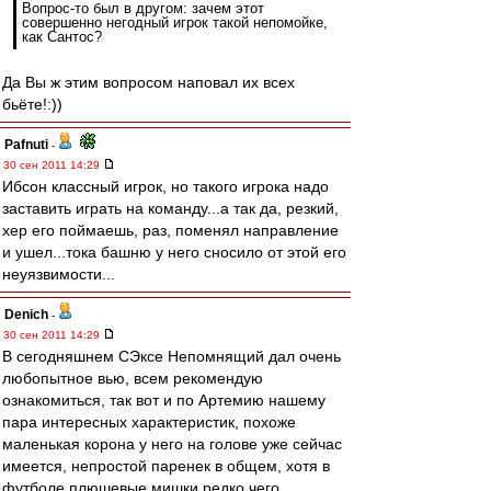
Вопрос-то был в другом: зачем этот
совершенно негодный игрок такой непомойке,
как Сантос?
Да Вы ж этим вопросом наповал их всех
бьёте!:))
Pafnuti
-
30 сен 2011 14:29
Ибсон классный игрок, но такого игрока надо
заставить играть на команду...а так да, резкий,
хер его поймаешь, раз, поменял направление
и ушел...тока башню у него сносило от этой его
неуязвимости...
Denich
-
30 сен 2011 14:29
В сегодняшнем СЭксе Непомнящий дал очень
любопытное вью, всем рекомендую
ознакомиться, так вот и по Артемию нашему
пара интересных характеристик, похоже
маленькая корона у него на голове уже сейчас
имеется, непростой паренек в общем, хотя в
футболе плюшевые мишки редко чего