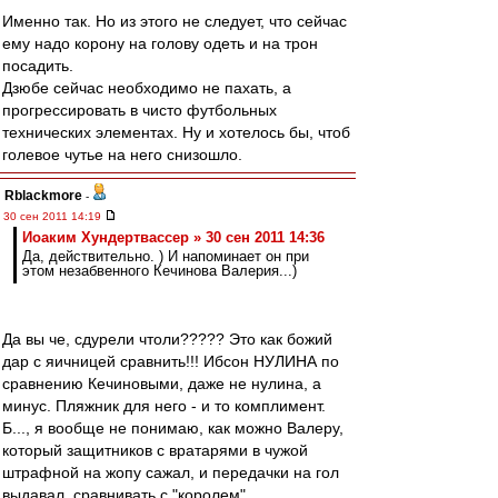
Именно так. Но из этого не следует, что сейчас
ему надо корону на голову одеть и на трон
посадить.
Дзюбе сейчас необходимо не пахать, а
прогрессировать в чисто футбольных
технических элементах. Ну и хотелось бы, чтоб
голевое чутье на него снизошло.
Rblackmore
-
30 сен 2011 14:19
Иоаким Хундертвассер » 30 сен 2011 14:36
Да, действительно. ) И напоминает он при
этом незабвенного Кечинова Валерия...)
Да вы че, сдурели чтоли????? Это как божий
дар с яичницей сравнить!!! Ибсон НУЛИНА по
сравнению Кечиновыми, даже не нулина, а
минус. Пляжник для него - и то комплимент.
Б..., я вообще не понимаю, как можно Валеру,
который защитников с вратарями в чужой
штрафной на жопу сажал, и передачки на гол
выдавал, сравнивать с "королем"