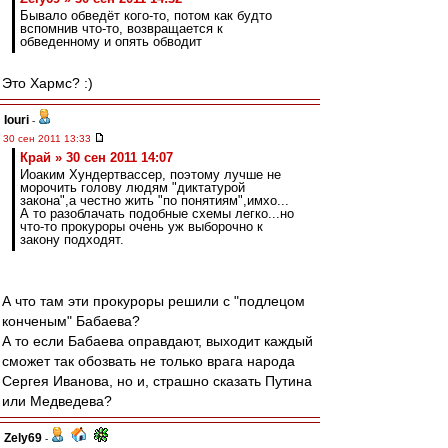
Бывало обведёт кого-то, потом как будто
вспомнив что-то, возвращается к
обведенному и опять обводит
Это Хармс? :)
Iouri
-
30 сен 2011 13:33
Край » 30 сен 2011 14:07
Иоаким Хундертвассер, поэтому лучше не
морочить голову людям "диктатурой
закона",а честно жить "по понятиям",имхо...
А то разоблачать подобные схемы легко...но
что-то прокуроры очень уж выборочно к
закону подходят.
А что там эти прокуроры решили с "подлецом
конченым" Бабаева?
А то если Бабаева оправдают, выходит каждый
сможет так обозвать не только врага народа
Сергея Иванова, но и, страшно сказать Путина
или Медведева?
Zely69
-