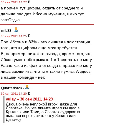
30 сен 2011 14:27
а причём тут цифры, отдать от среднего и
дальше пас для Ибсона мучение, имхо тут
загвОздка
mib83
-
30 сен 2011 14:25
Про Ибсона и 83% - это лишняя иллюстрация
того, что к цифрам еще мозг требуется.
Я, например, никакого вывода, кроме того, что
Ибсон умеет обыгрывать 1 в 1 сделать не могу.
Равно как и из факта отъезда в Бразилию могу
лишь заключить, что там такие нужны. А здесь,
в нашей команде - нет.
Quarterback
-
30 сен 2011 14:20
yulay » 30 сен 2011, 14:29
Дзюба очень неплохой игрок, даже для
Спартака. Но без лимита играл бы щас в
Крыльях или Томи, а Спартак судорожно
пытался перехватить его у Зенита или
Динамо)