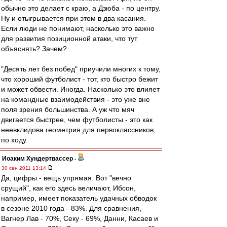
обычно это делает с краю, а Дзюба - по центру.
Ну и отыгрывается при этом в два касания.
Если люди не понимают, насколько это важно
для развития позиционной атаки, что тут
объяснять? Зачем?
"Десять лет без побед" приучили многих к тому,
что хороший футболист - тот, кто быстро бежит
и может обвести. Иногда. Насколько это влияет
на командные взаимодействия - это уже вне
поля зрения большинства. А уж что мяч
двигается быстрее, чем футболисты - это как
неевклидова геометрия для первоклассников,
по ходу.
Иоаким Хундертвассер
-
30 сен 2011 13:14
Да, цифры - вещь упрямая. Вот "вечно
срущий", как его здесь величают, Ибсон,
например, имеет показатель удачных обводок
в сезоне 2010 года - 83%. Для сравнения,
Вагнер Лав - 70%, Секу - 69%, Данни, Касаев и