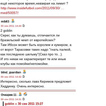
ещё некоторое время,невзирая на лимит ?
http://www.insidefutbol.com/2011/09/30/ ...
med/50057/
mib83
-
30 сен 2011 14:44
2 goblin
Серег, как ты думаешь, отличается ли
бразильский чемп от европейских?
Там Ибсон может быть королем и кумиром, а
от ворот Тарасовки таких надо "гнать палкой,
как последнюю шельму"(Сказ про то...).
И это никак не характеризует те или иные
клубы как помойки/непомойки.
blind_guardian
-
30 сен 2011 14:42
Интересно, сколько лавэ Керимов предложит
Хиддинку. Очень интересно.
Очкарик-11
-
30 сен 2011 14:31
goblin » 30 сен 2011 15:27