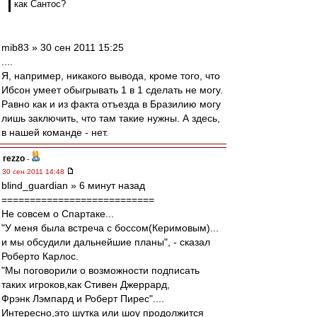
как Сантос?
mib83 » 30 сен 2011 15:25
....
Я, например, никакого вывода, кроме того, что
Ибсон умеет обыгрывать 1 в 1 сделать не могу.
Равно как и из факта отъезда в Бразилию могу
лишь заключить, что там такие нужны. А здесь,
в нашей команде - нет.
rezzo
-
30 сен 2011 14:48
blind_guardian » 6 минут назад
===========================
Не совсем о Спартаке...
"У меня была встреча с боссом(Керимовым)...
и мы обсудили дальнейшие планы", - сказал
Роберто Карлос.
"Мы поговорили о возможности подписать
таких игроков,как Стивен Джеррард,
Фрэнк Лэмпард и Роберт Пирес"....
Интересно,это шутка или шоу продолжится