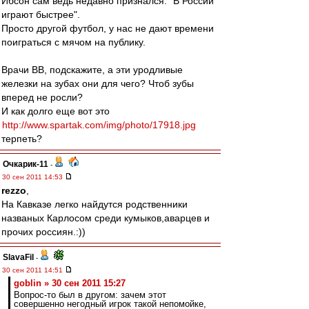
Ибсон сам ведь недавно признался: "В России
играют быстрее".
Просто другой футбол, у нас не дают времени
поиграться с мячом на публику.
Врачи ВВ, подскажите, а эти уродливые
железки на зубах они для чего? Чтоб зубы
вперед не росли?
И как долго еще вот это
http://www.spartak.com/img/photo/17918.jpg
терпеть?
Очкарик-11
-
30 сен 2011 14:53
rezzo
,
На Кавказе легко найдутся родственники
названых Карлосом среди кумыков,аварцев и
прочих россиян.:))
SlavaFil
-
30 сен 2011 14:51
goblin » 30 сен 2011 15:27
Вопрос-то был в другом: зачем этот
совершенно негодный игрок такой непомойке,