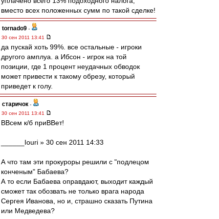
уплачено всего 13% подоходного налога,
вместо всех положенных сумм по такой сделке!
tornado9
-
30 сен 2011 13:41
да пускай хоть 99%. все остальные - игроки
другого амплуа. а Ибсон - игрок на той
позиции, где 1 процент неудачных обводок
может привести к такому обрезу, который
приведет к голу.
старичок
-
30 сен 2011 13:41
ВВсем к/б приВВет!
______Iouri » 30 сен 2011 14:33
А что там эти прокуроры решили с "подлецом
конченым" Бабаева?
А то если Бабаева оправдают, выходит каждый
сможет так обозвать не только врага народа
Сергея Иванова, но и, страшно сказать Путина
или Медведева?