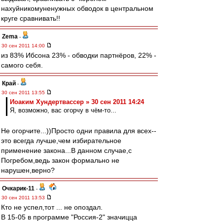
нахуйникомуненужных обводок в центральном
круге сравнивать!!
Zema
-
30 сен 2011 14:00
из 83% Ибсона 23% - обводки партнёров, 22% -
самого себя.
Край
-
30 сен 2011 13:55
Иоаким Хундертвассер » 30 сен 2011 14:24
Я, возможно, вас огорчу в чём-то...
Не огорчите...))Просто одни правила для всех--
это всегда лучше,чем избирательное
применение закона...В данном случае,с
Погребом,ведь закон формально не
нарушен,верно?
Очкарик-11
-
30 сен 2011 13:53
Кто не успел,тот ... не опоздал.
В 15-05 в программе "Россия-2" значицца