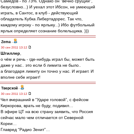
Самедов - по 73%. Однако он "вечно срущий",
безусловно...) И уехал этот Ибсон, не умеющий
играть, в Сантос, в клуб - действующий
обладатель Кубка Либертадорес. Так что,
каждому игроку - по ярлыку...) Ибо футбольный
ярлык определяет сознание болельщика. )))
Zema
-
30 сен 2011 13:12
Штиллер
,
о чём и речь - где-нибудь играл бы, может быть
даже у нас.. это если б лимита не было..
а благодаря лимиту он точно у нас. И играет. И
вполне себе играет!
Тверской
-
30 сен 2011 13:12
Чел вчерашний в “Ударе головой”, с фейсом
Киркорова, врать не буду, подивил…
В эфире ЦТ на всю страну заявить, что Россия
сейчас мало чем отличается от Северной
Кореи…
Главред “Радио Зенит”…