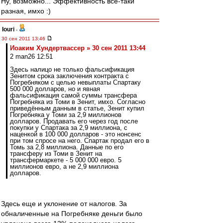
Ну, возможно... Эффективность всё-таки
разная, имхо :)
Iouri
-
30 сен 2011 13:46
Иоаким Хундертвассер » 30 сен 2011 13:44
2 man26 12:51
Здесь налицо не только фальсификация
Зенитом срока заключения контракта с
Погребняком с целью невыплаты Спартаку
500 000 долларов, но и явная
фальсификация самой суммы трансфера
Погребняка из Томи в Зенит, имхо. Согласно
приведённым данным в статье, Зенит купил
Погребняка у Томи за 2,9 миллионов
долларов. Продавать его через год после
покупки у Спартака за 2,9 миллиона, с
наценкой в 100 000 долларов - это нонсенс
при том спросе на него. Спартак продал его в
Томь за 2,8 миллиона. Данные по его
трансферу из Томи в Зенит на
трансфермаркете - 5 000 000 евро. 5
миллионов евро, а не 2,9 миллиона
долларов.
Здесь еще и уклонение от налогов. За
обналиченные на Погребняке деньги было