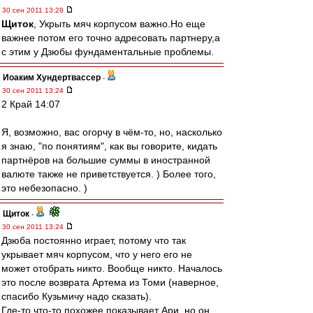
30 сен 2011 13:28
Щиток
, Укрыть мяч корпусом важно.Но еще
важнее потом его точно адресовать партнеру,а
с этим у Дзюбы фундаментальные проблемы.
Иоаким Хундертвассер
-
30 сен 2011 13:24
2 Край 14:07
Я, возможно, вас огорчу в чём-то, но, насколько
я знаю, "по понятиям", как вы говорите, кидать
партнёров на большие суммы в иностранной
валюте также не приветствуется. ) Более того,
это небезопасно. )
Щиток
-
30 сен 2011 13:24
Дзюба постоянно играет, потому что так
укрывает мяч корпусом, что у него его не
может отобрать никто. Вообще никто. Началось
это после возврата Артема из Томи (наверное,
спасибо Кузьмичу надо сказать).
Где-то что-то похожее показывает Ари, но он