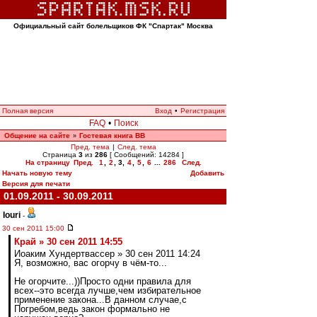
Официальный сайт болельщиков ФК "Спартак" Москва
Полная версия
Вход
•
Регистрация
FAQ
•
Поиск
Общение на сайте
Гостевая книга ВВ
»
Пред. тема
|
След. тема
Страница
3
из
286
[ Сообщений: 14284 ]
На страницу
Пред.
1
,
2
,
3
,
4
,
5
,
6
...
286
След.
Начать новую тему
Добавить
Версия для печати
01.09.2011 - 30.09.2011
Iouri
-
30 сен 2011 15:00
Край » 30 сен 2011 14:55
Иоаким Хундертвассер » 30 сен 2011 14:24
Я, возможно, вас огорчу в чём-то...
Не огорчите...))Просто одни правила для
всех--это всегда лучше,чем избирательное
применение закона...В данном случае,с
Погребом,ведь закон формально не