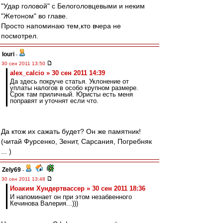
"Удар головой" с Белоголовцевыми и неким
"Жетоном" во главе.
Просто напоминаю тем,кто вчера не
посмотрел.
Iouri
-
30 сен 2011 13:50
alex_calcio » 30 сен 2011 14:39
Да здесь покруче статья. Уклонение от
уплаты налогов в особо крупном размере.
Срок там приличный. Юристы есть меня
поправят и уточнят если что.
Да ктож их сажать будет? Он же памятник!
(читай Фурсенко, Зенит, Сарсания, Погребняк
... )
Zely69
-
30 сен 2011 13:48
Иоаким Хундертвассер » 30 сен 2011 18:36
И напоминает он при этом незабвенного
Кечинова Валерия...)))