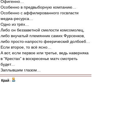
Офигенно…
Особенно в предвыборную компанию…
Особенно с аффилированного госвласти
медиа-ресурса…
Одно из трёх…
Либо он беззаветной смелости комсомолец,
либо внучатый племянник самих Фурсенков,
либо просто-напросто феерический долбоеб…
Если второе, то всё ясно…
А вот, если первое или третье, ведь наверняка
в “Крестах” в воскресенье матч смотреть
будет…
Заплывшим глазом…
Край
-
30 сен 2011 13:07
Иоаким Хундертвассер
, поэтому лучше не
морочить голову людям "диктатурой закона",а
честно жить "по понятиям",имхо...
А то разоблачать подобные схемы легко...но
что-то прокуроры очень уж выборочно к закону
подходят.