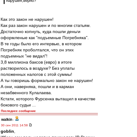
нарушен,верно?
Как это закон не нарушен!
Как раз закон нарушен и по многим статьям.
Достаточно копнуть, куда пошли деньги
оформленые как "подъемные Погребняка".
В те годы было его интервью, в котором
Погребняк проболтался, что он этих
подъемных "не видал"!
3,8 миллиона баксов (евро) в итоге
растворилось в воздухе? Без уплаты
положенных налогов с этой суммы!
А ты говоришь формально закон не нарушен!
А они, наверняка, пошли и в карман
незабвенного Кулалаева.
Кстати, которого Фурсенка вытащил в качестве
бокового судьи ...
Последнее сообщение
walkin
-
30 сен 2011 14:58
goblin
,