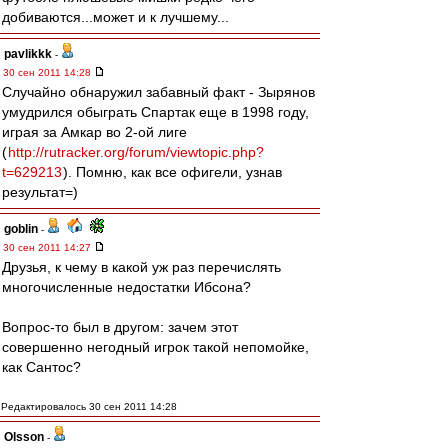
добиваются...может и к лучшему...
pavlikkk
-
30 сен 2011 14:28
Случайно обнаружил забавный факт - Зырянов
умудрился обыграть Спартак еще в 1998 году,
играя за Амкар во 2-ой лиге
(
http://rutracker.org/forum/viewtopic.php?
t=629213
). Помню, как все офигели, узнав
результат=)
goblin
-
30 сен 2011 14:27
Друзья, к чему в какой уж раз перечислять
многочисленные недостатки Ибсона?
Вопрос-то был в другом: зачем этот
совершенно негодный игрок такой непомойке,
как Сантос?
Редактировалось 30 сен 2011 14:28
Olsson
-