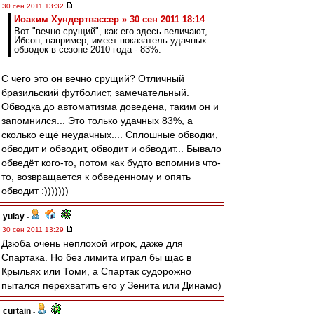
30 сен 2011 13:32
Иоаким Хундертвассер » 30 сен 2011 18:14
Вот "вечно срущий", как его здесь величают,
Ибсон, например, имеет показатель удачных
обводок в сезоне 2010 года - 83%.
С чего это он вечно срущий? Отличный
бразильский футболист, замечательный.
Обводка до автоматизма доведена, таким он и
запомнился... Это только удачных 83%, а
сколько ещё неудачных.... Сплошные обводки,
обводит и обводит, обводит и обводит... Бывало
обведёт кого-то, потом как будто вспомнив что-
то, возвращается к обведенному и опять
обводит :)))))))
yulay
-
30 сен 2011 13:29
Дзюба очень неплохой игрок, даже для
Спартака. Но без лимита играл бы щас в
Крыльях или Томи, а Спартак судорожно
пытался перехватить его у Зенита или Динамо)
curtain
-