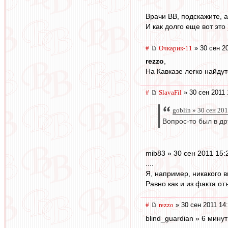
Врачи ВВ, подскажите, а
И как долго еще вот это
#
Очкарик-11
» 30 сен 2
rezzo
,
На Кавказе легко найду
#
SlavaFil
» 30 сен 2011 
goblin » 30 сен 20
Вопрос-то был в др
mib83 » 30 сен 2011 15:
....
Я, например, никакого в
Равно как и из факта от
#
rezzo
» 30 сен 2011 14
blind_guardian » 6 мину