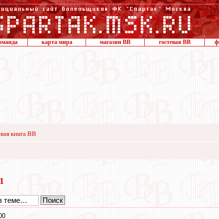
оманда
карта мира
магазин ВВ
гостевая ВВ
ф
вая книга ВВ
11
00