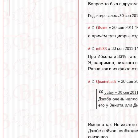
Вопрос-то был в другом
Редактировалось 30 сен 201
#
Olsson
» 30 сен 2011 1
а причём тут цифры, от
#
mib83
» 30 сен 2011 1
Про Ибсона и 83% - это
Я, например, никакого в
Равно как и из факта от
#
Quarterback
» 30 сен 2
yulay » 30 сен 2011
Дзюба очень неплох
его у Зенита или Д
Именно так. Но из этого
Дзюбе сейчас необходимо
снизошло.