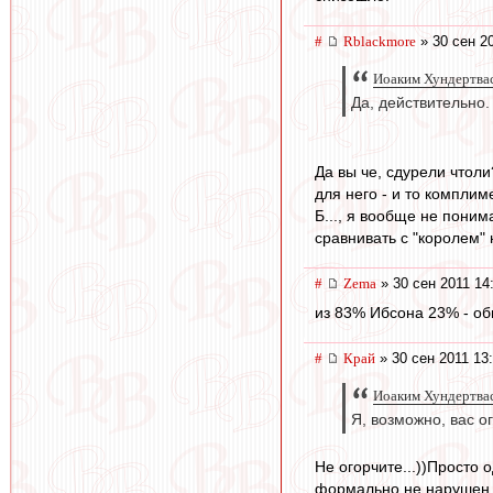
#
Rblackmore
» 30 сен 2
Иоаким Хундертвас
Да, действительно.
Да вы че, сдурели чтол
для него - и то комплиме
Б..., я вообще не пони
сравнивать с "королем"
#
Zema
» 30 сен 2011 14
из 83% Ибсона 23% - об
#
Край
» 30 сен 2011 13
Иоаким Хундертвас
Я, возможно, вас ог
Не огорчите...))Просто 
формально не нарушен