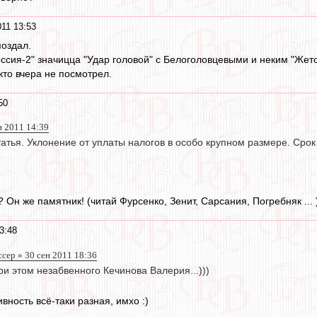
011 13:53
поздал.
оссия-2" значицца "Удар головой" с Белоголовцевыми и неким "Жето
то вчера не посмотрел.
50
ен 2011 14:39
татья. Уклонение от уплаты налогов в особо крупном размере. Сро
? Он же памятник! (читай Фурсенко, Зенит, Сарсания, Погребняк ... 
3:48
сер » 30 сен 2011 18:36
и этом незабвенного Кечинова Валерия...)))
вность всё-таки разная, имхо :)