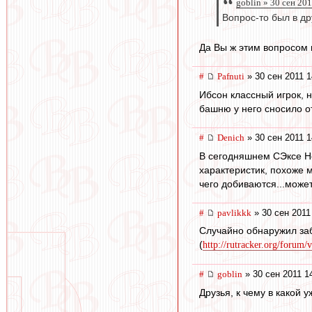
goblin » 30 сен 20
Вопрос-то был в др
Да Вы ж этим вопросом н
#
Pafnuti
» 30 сен 2011 1
Ибсон классный игрок, н
башню у него сносило от
#
Denich
» 30 сен 2011 1
В сегодняшнем СЭксе Н
характеристик, похоже 
чего добиваются...может
#
pavlikkk
» 30 сен 2011
Случайно обнаружил заб
(
http://rutracker.org/forum
#
goblin
» 30 сен 2011 1
Друзья, к чему в какой