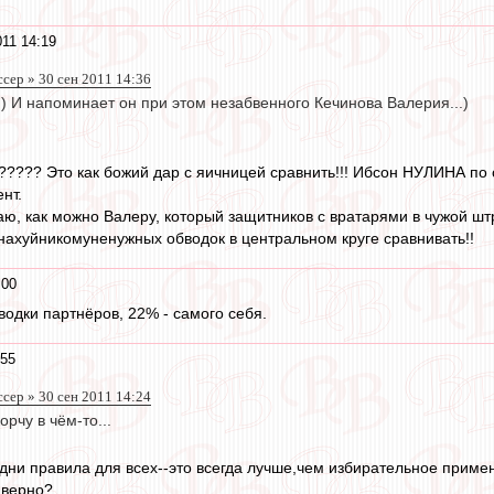
011 14:19
сер » 30 сен 2011 14:36
 ) И напоминает он при этом незабвенного Кечинова Валерия...)
и????? Это как божий дар с яичницей сравнить!!! Ибсон НУЛИНА по
нт.
маю, как можно Валеру, который защитников с вратарями в чужой шт
 нахуйникомуненужных обводок в центральном круге сравнивать!!
:00
водки партнёров, 22% - самого себя.
:55
сер » 30 сен 2011 14:24
орчу в чём-то...
одни правила для всех--это всегда лучше,чем избирательное приме
,верно?