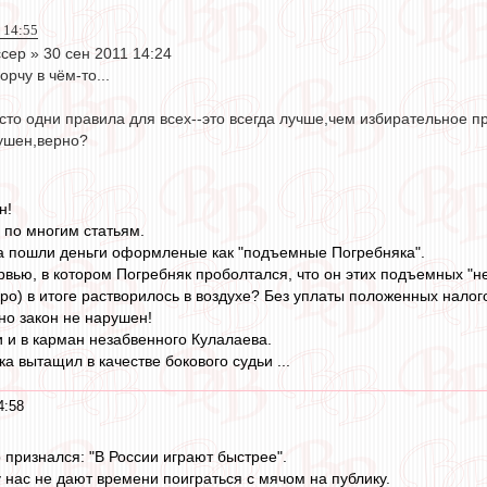
 14:55
сер » 30 сен 2011 14:24
орчу в чём-то...
осто одни правила для всех--это всегда лучше,чем избирательное п
ушен,верно?
н!
 по многим статьям.
да пошли деньги оформленые как "подъемные Погребняка".
рвью, в котором Погребняк проболтался, что он этих подъемных "не
ро) в итоге растворилось в воздухе? Без уплаты положенных налог
но закон не нарушен!
и и в карман незабвенного Кулалаева.
ка вытащил в качестве бокового судьи ...
4:58
 признался: "В России играют быстрее".
 нас не дают времени поиграться с мячом на публику.