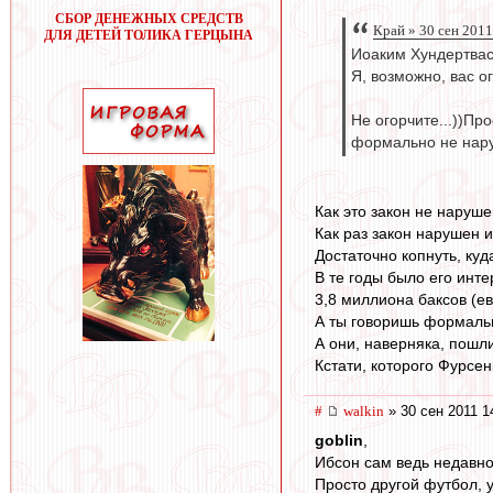
СБОР ДЕНЕЖНЫХ СРЕДСТВ
Край » 30 сен 2011
ДЛЯ ДЕТЕЙ ТОЛИКА ГЕРЦЫНА
Иоаким Хундертвас
Я, возможно, вас ог
Не огорчите...))Пр
формально не нар
Как это закон не наруше
Как раз закон нарушен и
Достаточно копнуть, ку
В те годы было его инте
3,8 миллиона баксов (ев
А ты говоришь формаль
А они, наверняка, пошл
Кстати, которого Фурсен
#
walkin
» 30 сен 2011 1
goblin
,
Ибсон сам ведь недавно
Просто другой футбол, у