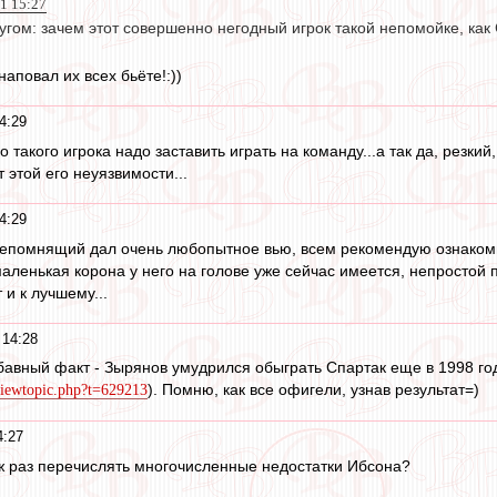
11 15:27
угом: зачем этот совершенно негодный игрок такой непомойке, как
аповал их всех бьёте!:))
4:29
о такого игрока надо заставить играть на команду...а так да, резки
 этой его неуязвимости...
4:29
епомнящий дал очень любопытное вью, всем рекомендую ознакоми
маленькая корона у него на голове уже сейчас имеется, непросто
 и к лучшему...
 14:28
авный факт - Зырянов умудрился обыграть Спартак еще в 1998 году
). Помню, как все офигели, узнав результат=)
/viewtopic.php?t=629213
4:27
 уж раз перечислять многочисленные недостатки Ибсона?