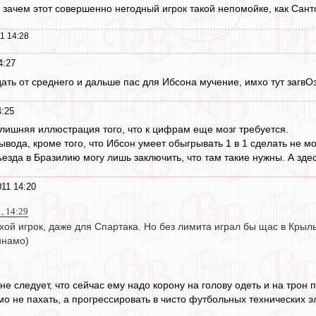
: зачем этот совершенно негодный игрок такой непомойке, как Сант
1 14:28
4:27
дать от среднего и дальше пас для Ибсона мучение, имхо тут загвО
4:25
 лишняя иллюстрация того, что к цифрам еще мозг требуется.
ывода, кроме того, что Ибсон умеет обыгрывать 1 в 1 сделать не мо
ъезда в Бразилию могу лишь заключить, что там такие нужны. А здес
011 14:20
, 14:29
ой игрок, даже для Спартака. Но без лимита играл бы щас в Крыл
инамо)
 не следует, что сейчас ему надо корону на голову одеть и на трон 
 не пахать, а прогрессировать в чисто футбольных технических эл