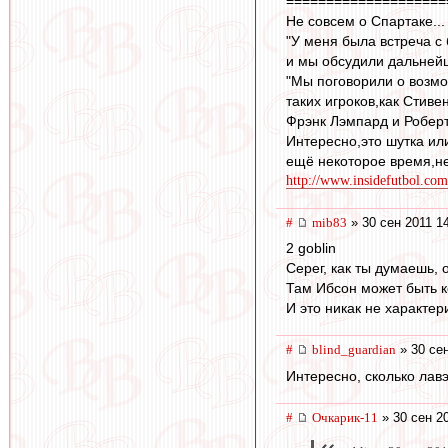
====================
Не совсем о Спартаке...
"У меня была встреча с
и мы обсудили дальнейш
"Мы поговорили о возм
таких игроков,как Стиве
Фрэнк Лэмпард и Роберт 
Интересно,это шутка ил
ещё некоторое время,не
http://www.insidefutbol.com
#
mib83
» 30 сен 2011 1
2 goblin
Серег, как ты думаешь, 
Там Ибсон может быть ко
И это никак не характер
#
blind_guardian
» 30 сен
Интересно, сколько лав
#
Очкарик-11
» 30 сен 2