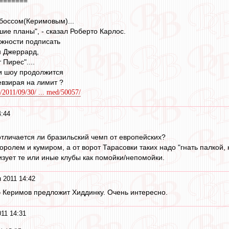
=======
 боссом(Керимовым)...
ие планы", - сказал Роберто Карлос.
ожности подписать
н Джеррард,
Пирес"....
и шоу продолжится
взирая на лимит ?
/2011/09/30/ ... med/50057/
4:44
отличается ли бразильский чемп от европейских?
ролем и кумиром, а от ворот Тарасовки таких надо "гнать палкой, 
изует те или иные клубы как помойки/непомойки.
 2011 14:42
э Керимов предложит Хиддинку. Очень интересно.
011 14:31