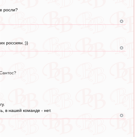
не росли?
х россиян.:))
 Сантос?
гу.
ь, в нашей команде - нет.