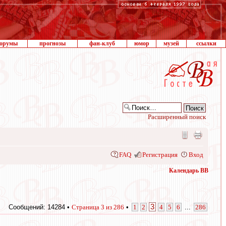
орумы
прогнозы
фан-клуб
юмор
музей
ссылки
Расширенный поиск
FAQ
Регистрация
Вход
Календарь ВВ
3
Сообщений: 14284 •
Страница
3
из
286
•
1
2
4
5
6
...
286