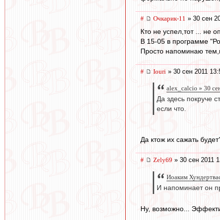
#
Очкарик-11
» 30 сен 2
Кто не успел,тот ... не о
В 15-05 в программе "Р
Просто напоминаю тем,к
#
Iouri
» 30 сен 2011 13:
alex_calcio » 30 с
Да здесь покруче с
если что.
Да ктож их сажать будет
#
Zely69
» 30 сен 2011 1
Иоаким Хундертвас
И напоминает он пр
Ну, возможно... Эффекти