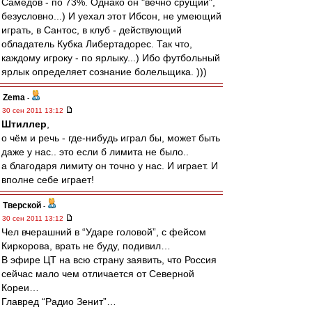
Самедов - по 73%. Однако он "вечно срущий",
безусловно...) И уехал этот Ибсон, не умеющий
играть, в Сантос, в клуб - действующий
обладатель Кубка Либертадорес. Так что,
каждому игроку - по ярлыку...) Ибо футбольный
ярлык определяет сознание болельщика. )))
Zema
-
30 сен 2011 13:12
Штиллер
,
о чём и речь - где-нибудь играл бы, может быть
даже у нас.. это если б лимита не было..
а благодаря лимиту он точно у нас. И играет. И
вполне себе играет!
Тверской
-
30 сен 2011 13:12
Чел вчерашний в “Ударе головой”, с фейсом
Киркорова, врать не буду, подивил…
В эфире ЦТ на всю страну заявить, что Россия
сейчас мало чем отличается от Северной
Кореи…
Главред “Радио Зенит”…