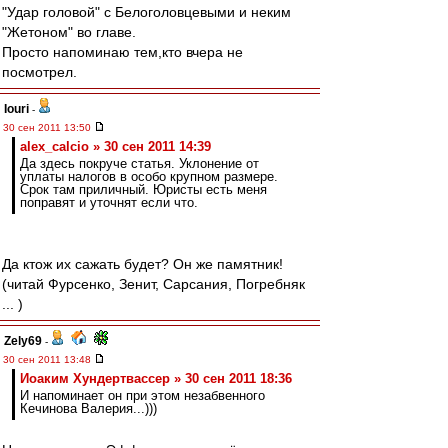
"Удар головой" с Белоголовцевыми и неким
"Жетоном" во главе.
Просто напоминаю тем,кто вчера не
посмотрел.
Iouri
-
30 сен 2011 13:50
alex_calcio » 30 сен 2011 14:39
Да здесь покруче статья. Уклонение от
уплаты налогов в особо крупном размере.
Срок там приличный. Юристы есть меня
поправят и уточнят если что.
Да ктож их сажать будет? Он же памятник!
(читай Фурсенко, Зенит, Сарсания, Погребняк
... )
Zely69
-
30 сен 2011 13:48
Иоаким Хундертвассер » 30 сен 2011 18:36
И напоминает он при этом незабвенного
Кечинова Валерия...)))