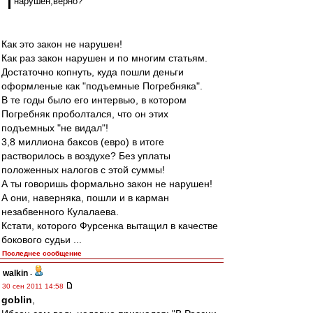
нарушен,верно?
Как это закон не нарушен!
Как раз закон нарушен и по многим статьям.
Достаточно копнуть, куда пошли деньги
оформленые как "подъемные Погребняка".
В те годы было его интервью, в котором
Погребняк проболтался, что он этих
подъемных "не видал"!
3,8 миллиона баксов (евро) в итоге
растворилось в воздухе? Без уплаты
положенных налогов с этой суммы!
А ты говоришь формально закон не нарушен!
А они, наверняка, пошли и в карман
незабвенного Кулалаева.
Кстати, которого Фурсенка вытащил в качестве
бокового судьи ...
Последнее сообщение
walkin
-
30 сен 2011 14:58
goblin
,