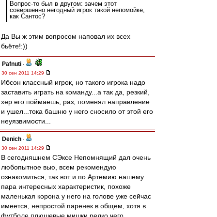
Вопрос-то был в другом: зачем этот
совершенно негодный игрок такой непомойке,
как Сантос?
Да Вы ж этим вопросом наповал их всех
бьёте!:))
Pafnuti
-
30 сен 2011 14:29
Ибсон классный игрок, но такого игрока надо
заставить играть на команду...а так да, резкий,
хер его поймаешь, раз, поменял направление
и ушел...тока башню у него сносило от этой его
неуязвимости...
Denich
-
30 сен 2011 14:29
В сегодняшнем СЭксе Непомнящий дал очень
любопытное вью, всем рекомендую
ознакомиться, так вот и по Артемию нашему
пара интересных характеристик, похоже
маленькая корона у него на голове уже сейчас
имеется, непростой паренек в общем, хотя в
футболе плюшевые мишки редко чего