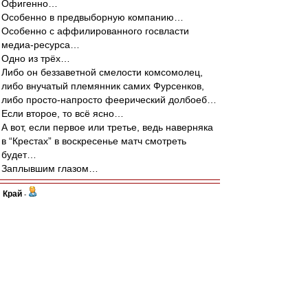
Офигенно…
Особенно в предвыборную компанию…
Особенно с аффилированного госвласти
медиа-ресурса…
Одно из трёх…
Либо он беззаветной смелости комсомолец,
либо внучатый племянник самих Фурсенков,
либо просто-напросто феерический долбоеб…
Если второе, то всё ясно…
А вот, если первое или третье, ведь наверняка
в “Крестах” в воскресенье матч смотреть
будет…
Заплывшим глазом…
Край
-
30 сен 2011 13:07
Иоаким Хундертвассер
, поэтому лучше не
морочить голову людям "диктатурой закона",а
честно жить "по понятиям",имхо...
А то разоблачать подобные схемы легко...но
что-то прокуроры очень уж выборочно к закону
подходят.