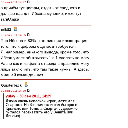
30 сен 2011 14:27
а причём тут цифры, отдать от среднего и
дальше пас для Ибсона мучение, имхо тут
загвОздка
mib83
-
30 сен 2011 14:25
Про Ибсона и 83% - это лишняя иллюстрация
того, что к цифрам еще мозг требуется.
Я, например, никакого вывода, кроме того, что
Ибсон умеет обыгрывать 1 в 1 сделать не могу.
Равно как и из факта отъезда в Бразилию могу
лишь заключить, что там такие нужны. А здесь,
в нашей команде - нет.
Quarterback
-
30 сен 2011 14:20
yulay » 30 сен 2011, 14:29
Дзюба очень неплохой игрок, даже для
Спартака. Но без лимита играл бы щас в
Крыльях или Томи, а Спартак судорожно
пытался перехватить его у Зенита или
Динамо)