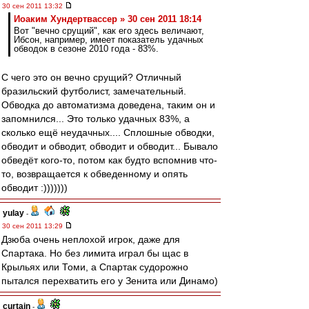
30 сен 2011 13:32
Иоаким Хундертвассер » 30 сен 2011 18:14
Вот "вечно срущий", как его здесь величают,
Ибсон, например, имеет показатель удачных
обводок в сезоне 2010 года - 83%.
С чего это он вечно срущий? Отличный
бразильский футболист, замечательный.
Обводка до автоматизма доведена, таким он и
запомнился... Это только удачных 83%, а
сколько ещё неудачных.... Сплошные обводки,
обводит и обводит, обводит и обводит... Бывало
обведёт кого-то, потом как будто вспомнив что-
то, возвращается к обведенному и опять
обводит :)))))))
yulay
-
30 сен 2011 13:29
Дзюба очень неплохой игрок, даже для
Спартака. Но без лимита играл бы щас в
Крыльях или Томи, а Спартак судорожно
пытался перехватить его у Зенита или Динамо)
curtain
-