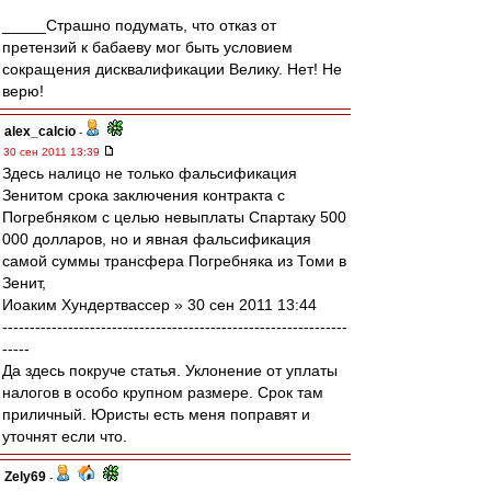
_____Страшно подумать, что отказ от
претензий к бабаеву мог быть условием
сокращения дисквалификации Велику. Нет! Не
верю!
alex_calcio
-
30 сен 2011 13:39
Здесь налицо не только фальсификация
Зенитом срока заключения контракта с
Погребняком с целью невыплаты Спартаку 500
000 долларов, но и явная фальсификация
самой суммы трансфера Погребняка из Томи в
Зенит,
Иоаким Хундертвассер » 30 сен 2011 13:44
---------------------------------------------------------------
-----
Да здесь покруче статья. Уклонение от уплаты
налогов в особо крупном размере. Срок там
приличный. Юристы есть меня поправят и
уточнят если что.
Zely69
-