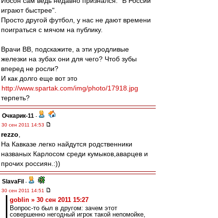
Ибсон сам ведь недавно признался: "В России
играют быстрее".
Просто другой футбол, у нас не дают времени
поиграться с мячом на публику.
Врачи ВВ, подскажите, а эти уродливые
железки на зубах они для чего? Чтоб зубы
вперед не росли?
И как долго еще вот это
http://www.spartak.com/img/photo/17918.jpg
терпеть?
Очкарик-11
-
30 сен 2011 14:53
rezzo
,
На Кавказе легко найдутся родственники
названых Карлосом среди кумыков,аварцев и
прочих россиян.:))
SlavaFil
-
30 сен 2011 14:51
goblin » 30 сен 2011 15:27
Вопрос-то был в другом: зачем этот
совершенно негодный игрок такой непомойке,