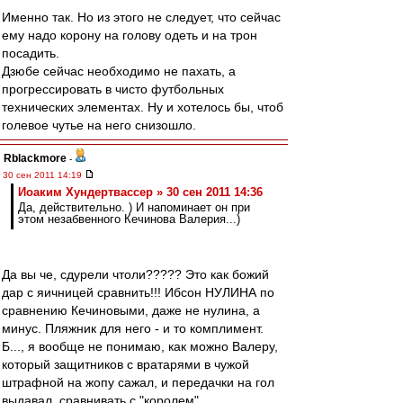
Именно так. Но из этого не следует, что сейчас
ему надо корону на голову одеть и на трон
посадить.
Дзюбе сейчас необходимо не пахать, а
прогрессировать в чисто футбольных
технических элементах. Ну и хотелось бы, чтоб
голевое чутье на него снизошло.
Rblackmore
-
30 сен 2011 14:19
Иоаким Хундертвассер » 30 сен 2011 14:36
Да, действительно. ) И напоминает он при
этом незабвенного Кечинова Валерия...)
Да вы че, сдурели чтоли????? Это как божий
дар с яичницей сравнить!!! Ибсон НУЛИНА по
сравнению Кечиновыми, даже не нулина, а
минус. Пляжник для него - и то комплимент.
Б..., я вообще не понимаю, как можно Валеру,
который защитников с вратарями в чужой
штрафной на жопу сажал, и передачки на гол
выдавал, сравнивать с "королем"