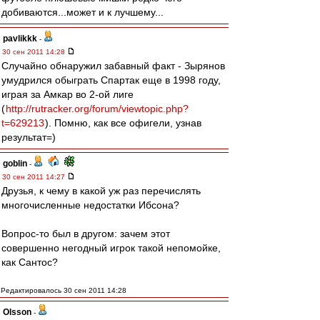
добиваются...может и к лучшему...
pavlikkk
-
30 сен 2011 14:28
Случайно обнаружил забавный факт - Зырянов
умудрился обыграть Спартак еще в 1998 году,
играя за Амкар во 2-ой лиге
(
http://rutracker.org/forum/viewtopic.php?
t=629213
). Помню, как все офигели, узнав
результат=)
goblin
-
30 сен 2011 14:27
Друзья, к чему в какой уж раз перечислять
многочисленные недостатки Ибсона?
Вопрос-то был в другом: зачем этот
совершенно негодный игрок такой непомойке,
как Сантос?
Редактировалось 30 сен 2011 14:28
Olsson
-