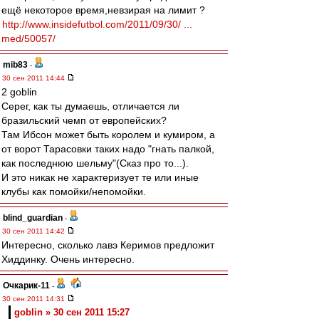
ещё некоторое время,невзирая на лимит ?
http://www.insidefutbol.com/2011/09/30/ ...
med/50057/
mib83
-
30 сен 2011 14:44
2 goblin
Серег, как ты думаешь, отличается ли
бразильский чемп от европейских?
Там Ибсон может быть королем и кумиром, а
от ворот Тарасовки таких надо "гнать палкой,
как последнюю шельму"(Сказ про то...).
И это никак не характеризует те или иные
клубы как помойки/непомойки.
blind_guardian
-
30 сен 2011 14:42
Интересно, сколько лавэ Керимов предложит
Хиддинку. Очень интересно.
Очкарик-11
-
30 сен 2011 14:31
goblin » 30 сен 2011 15:27