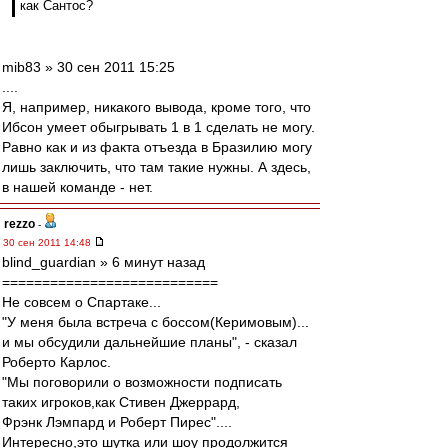
как Сантос?
mib83 » 30 сен 2011 15:25
....
Я, например, никакого вывода, кроме того, что
Ибсон умеет обыгрывать 1 в 1 сделать не могу.
Равно как и из факта отъезда в Бразилию могу
лишь заключить, что там такие нужны. А здесь,
в нашей команде - нет.
rezzo
-
30 сен 2011 14:48
blind_guardian » 6 минут назад
===========================
Не совсем о Спартаке...
"У меня была встреча с боссом(Керимовым)...
и мы обсудили дальнейшие планы", - сказал
Роберто Карлос.
"Мы поговорили о возможности подписать
таких игроков,как Стивен Джеррард,
Фрэнк Лэмпард и Роберт Пирес"....
Интересно,это шутка или шоу продолжится