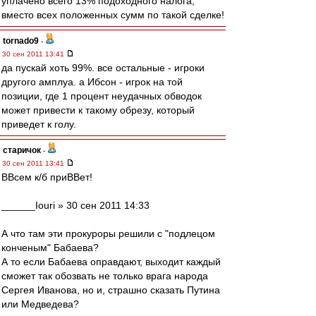
уплачено всего 13% подоходного налога,
вместо всех положенных сумм по такой сделке!
tornado9
-
30 сен 2011 13:41
да пускай хоть 99%. все остальные - игроки
другого амплуа. а Ибсон - игрок на той
позиции, где 1 процент неудачных обводок
может привести к такому обрезу, который
приведет к голу.
старичок
-
30 сен 2011 13:41
ВВсем к/б приВВет!
______Iouri » 30 сен 2011 14:33
А что там эти прокуроры решили с "подлецом
конченым" Бабаева?
А то если Бабаева оправдают, выходит каждый
сможет так обозвать не только врага народа
Сергея Иванова, но и, страшно сказать Путина
или Медведева?