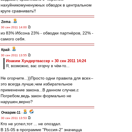
нахуйникомуненужных обводок в центральном
круге сравнивать!!
Zema
-
30 сен 2011 14:00
из 83% Ибсона 23% - обводки партнёров, 22% -
самого себя.
Край
-
30 сен 2011 13:55
Иоаким Хундертвассер » 30 сен 2011 14:24
Я, возможно, вас огорчу в чём-то...
Не огорчите...))Просто одни правила для всех--
это всегда лучше,чем избирательное
применение закона...В данном случае,с
Погребом,ведь закон формально не
нарушен,верно?
Очкарик-11
-
30 сен 2011 13:53
Кто не успел,тот ... не опоздал.
В 15-05 в программе "Россия-2" значицца