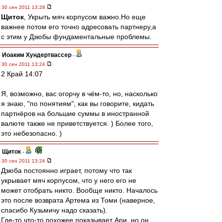
30 сен 2011 13:28
Щиток
, Укрыть мяч корпусом важно.Но еще
важнее потом его точно адресовать партнеру,а
с этим у Дзюбы фундаментальные проблемы.
Иоаким Хундертвассер
-
30 сен 2011 13:24
2 Край 14:07
Я, возможно, вас огорчу в чём-то, но, насколько
я знаю, "по понятиям", как вы говорите, кидать
партнёров на большие суммы в иностранной
валюте также не приветствуется. ) Более того,
это небезопасно. )
Щиток
-
30 сен 2011 13:24
Дзюба постоянно играет, потому что так
укрывает мяч корпусом, что у него его не
может отобрать никто. Вообще никто. Началось
это после возврата Артема из Томи (наверное,
спасибо Кузьмичу надо сказать).
Где-то что-то похожее показывает Ари, но он