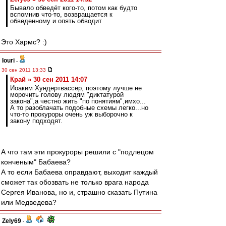
Бывало обведёт кого-то, потом как будто
вспомнив что-то, возвращается к
обведенному и опять обводит
Это Хармс? :)
Iouri
-
30 сен 2011 13:33
Край » 30 сен 2011 14:07
Иоаким Хундертвассер, поэтому лучше не
морочить голову людям "диктатурой
закона",а честно жить "по понятиям",имхо...
А то разоблачать подобные схемы легко...но
что-то прокуроры очень уж выборочно к
закону подходят.
А что там эти прокуроры решили с "подлецом
конченым" Бабаева?
А то если Бабаева оправдают, выходит каждый
сможет так обозвать не только врага народа
Сергея Иванова, но и, страшно сказать Путина
или Медведева?
Zely69
-