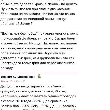
обычно это делает с краю, а Дзюба - по центру.
Ну и отыгрывается при этом в два касания.
Если люди не понимают, насколько это важно
для развития позиционной атаки, что тут
объяснять? Зачем?
"Десять лет без побед" приучили многих к тому,
что хороший футболист - тот, кто быстро бежит
и может обвести. Иногда. Насколько это влияет
на командные взаимодействия - это уже вне
поля зрения большинства. А уж что мяч
двигается быстрее, чем футболисты - это как
неевклидова геометрия для первоклассников,
по ходу.
Иоаким Хундертвассер
-
30 сен 2011 13:14
Да, цифры - вещь упрямая. Вот "вечно
срущий", как его здесь величают, Ибсон,
например, имеет показатель удачных обводок
в сезоне 2010 года - 83%. Для сравнения,
Вагнер Лав - 70%, Секу - 69%, Данни, Касаев и