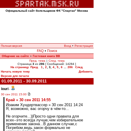
Официальный сайт болельщиков ФК "Спартак" Москва
Полная версия
Вход
•
Регистрация
FAQ
•
Поиск
Общение на сайте
Гостевая книга ВВ
»
Пред. тема
|
След. тема
Страница
3
из
286
[ Сообщений: 14284 ]
На страницу
Пред.
1
,
2
,
3
,
4
,
5
,
6
...
286
След.
Начать новую тему
Добавить
Версия для печати
01.09.2011 - 30.09.2011
Iouri
-
30 сен 2011 15:00
Край » 30 сен 2011 14:55
Иоаким Хундертвассер » 30 сен 2011 14:24
Я, возможно, вас огорчу в чём-то...
Не огорчите...))Просто одни правила для
всех--это всегда лучше,чем избирательное
применение закона...В данном случае,с
Погребом,ведь закон формально не