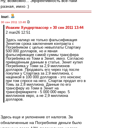
Ну, возможно... Эффективность всё-таки
разная, имхо :)
Iouri
-
30 сен 2011 13:46
Иоаким Хундертвассер » 30 сен 2011 13:44
2 man26 12:51
Здесь налицо не только фальсификация
Зенитом срока заключения контракта с
Погребняком с целью невыплаты Спартаку
500 000 долларов, но и явная
фальсификация самой суммы трансфера
Погребняка из Томи в Зенит, имхо. Согласно
приведённым данным в статье, Зенит купил
Погребняка у Томи за 2,9 миллионов
долларов. Продавать его через год после
покупки у Спартака за 2,9 миллиона, с
наценкой в 100 000 долларов - это нонсенс
при том спросе на него. Спартак продал его в
Томь за 2,8 миллиона. Данные по его
трансферу из Томи в Зенит на
трансфермаркете - 5 000 000 евро. 5
миллионов евро, а не 2,9 миллиона
долларов.
Здесь еще и уклонение от налогов. За
обналиченные на Погребняке деньги было