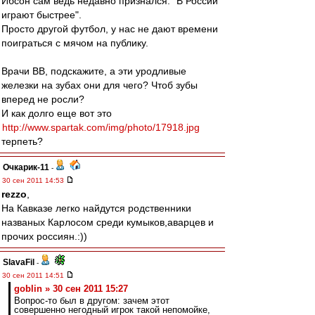
Ибсон сам ведь недавно признался: "В России
играют быстрее".
Просто другой футбол, у нас не дают времени
поиграться с мячом на публику.
Врачи ВВ, подскажите, а эти уродливые
железки на зубах они для чего? Чтоб зубы
вперед не росли?
И как долго еще вот это
http://www.spartak.com/img/photo/17918.jpg
терпеть?
Очкарик-11
-
30 сен 2011 14:53
rezzo
,
На Кавказе легко найдутся родственники
названых Карлосом среди кумыков,аварцев и
прочих россиян.:))
SlavaFil
-
30 сен 2011 14:51
goblin » 30 сен 2011 15:27
Вопрос-то был в другом: зачем этот
совершенно негодный игрок такой непомойке,