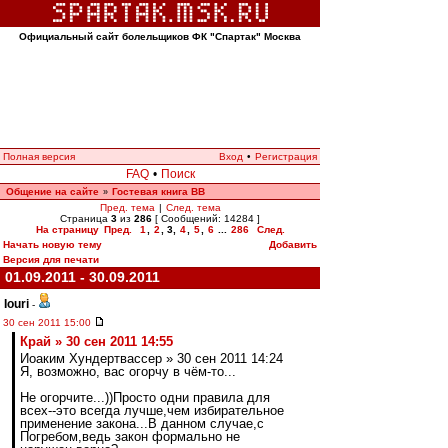
Официальный сайт болельщиков ФК "Спартак" Москва
Полная версия
Вход
•
Регистрация
FAQ
•
Поиск
Общение на сайте
Гостевая книга ВВ
»
Пред. тема
|
След. тема
Страница
3
из
286
[ Сообщений: 14284 ]
На страницу
Пред.
1
,
2
,
3
,
4
,
5
,
6
...
286
След.
Начать новую тему
Добавить
Версия для печати
01.09.2011 - 30.09.2011
Iouri
-
30 сен 2011 15:00
Край » 30 сен 2011 14:55
Иоаким Хундертвассер » 30 сен 2011 14:24
Я, возможно, вас огорчу в чём-то...
Не огорчите...))Просто одни правила для
всех--это всегда лучше,чем избирательное
применение закона...В данном случае,с
Погребом,ведь закон формально не