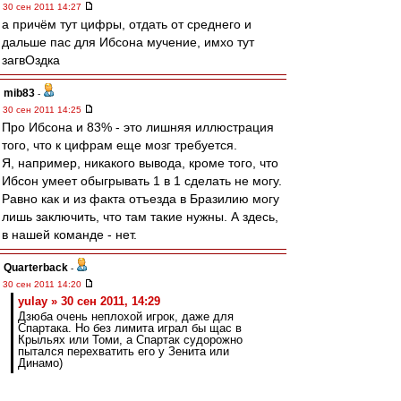
30 сен 2011 14:27
а причём тут цифры, отдать от среднего и
дальше пас для Ибсона мучение, имхо тут
загвОздка
mib83
-
30 сен 2011 14:25
Про Ибсона и 83% - это лишняя иллюстрация
того, что к цифрам еще мозг требуется.
Я, например, никакого вывода, кроме того, что
Ибсон умеет обыгрывать 1 в 1 сделать не могу.
Равно как и из факта отъезда в Бразилию могу
лишь заключить, что там такие нужны. А здесь,
в нашей команде - нет.
Quarterback
-
30 сен 2011 14:20
yulay » 30 сен 2011, 14:29
Дзюба очень неплохой игрок, даже для
Спартака. Но без лимита играл бы щас в
Крыльях или Томи, а Спартак судорожно
пытался перехватить его у Зенита или
Динамо)