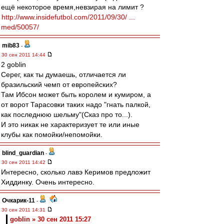
ещё некоторое время,невзирая на лимит ?
http://www.insidefutbol.com/2011/09/30/ ...
med/50057/
mib83
-
30 сен 2011 14:44
2 goblin
Серег, как ты думаешь, отличается ли
бразильский чемп от европейских?
Там Ибсон может быть королем и кумиром, а
от ворот Тарасовки таких надо "гнать палкой,
как последнюю шельму"(Сказ про то...).
И это никак не характеризует те или иные
клубы как помойки/непомойки.
blind_guardian
-
30 сен 2011 14:42
Интересно, сколько лавэ Керимов предложит
Хиддинку. Очень интересно.
Очкарик-11
-
30 сен 2011 14:31
goblin » 30 сен 2011 15:27