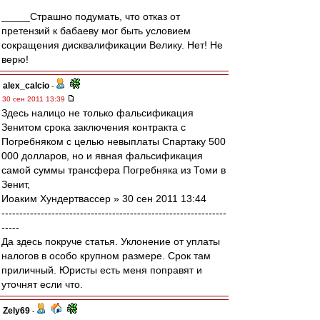
_____Страшно подумать, что отказ от
претензий к бабаеву мог быть условием
сокращения дисквалификации Велику. Нет! Не
верю!
alex_calcio
-
30 сен 2011 13:39
Здесь налицо не только фальсификация
Зенитом срока заключения контракта с
Погребняком с целью невыплаты Спартаку 500
000 долларов, но и явная фальсификация
самой суммы трансфера Погребняка из Томи в
Зенит,
Иоаким Хундертвассер » 30 сен 2011 13:44
---------------------------------------------------------------
-----
Да здесь покруче статья. Уклонение от уплаты
налогов в особо крупном размере. Срок там
приличный. Юристы есть меня поправят и
уточнят если что.
Zely69
-