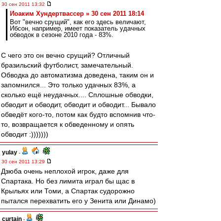
30 сен 2011 13:32
Иоаким Хундертвассер » 30 сен 2011 18:14
Вот "вечно срущий", как его здесь величают,
Ибсон, например, имеет показатель удачных
обводок в сезоне 2010 года - 83%.
С чего это он вечно срущий? Отличный
бразильский футболист, замечательный.
Обводка до автоматизма доведена, таким он и
запомнился... Это только удачных 83%, а
сколько ещё неудачных.... Сплошные обводки,
обводит и обводит, обводит и обводит... Бывало
обведёт кого-то, потом как будто вспомнив что-
то, возвращается к обведенному и опять
обводит :)))))))
yulay
-
30 сен 2011 13:29
Дзюба очень неплохой игрок, даже для
Спартака. Но без лимита играл бы щас в
Крыльях или Томи, а Спартак судорожно
пытался перехватить его у Зенита или Динамо)
curtain
-