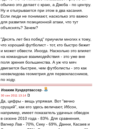
обычно это делает с краю, а Дзюба - по центру.
Ну и отыгрывается при этом в два касания.
Если люди не понимают, насколько это важно
для развития позиционной атаки, что тут
объяснять? Зачем?
"Десять лет без побед" приучили многих к тому,
что хороший футболист - тот, кто быстро бежит
и может обвести. Иногда. Насколько это влияет
на командные взаимодействия - это уже вне
поля зрения большинства. А уж что мяч
двигается быстрее, чем футболисты - это как
неевклидова геометрия для первоклассников,
по ходу.
Иоаким Хундертвассер
-
30 сен 2011 13:14
Да, цифры - вещь упрямая. Вот "вечно
срущий", как его здесь величают, Ибсон,
например, имеет показатель удачных обводок
в сезоне 2010 года - 83%. Для сравнения,
Вагнер Лав - 70%, Секу - 69%, Данни, Касаев и