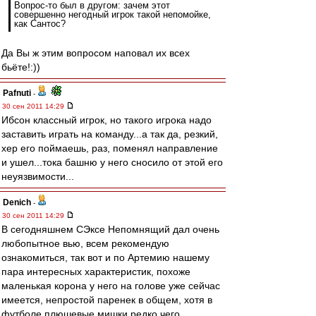
Вопрос-то был в другом: зачем этот
совершенно негодный игрок такой непомойке,
как Сантос?
Да Вы ж этим вопросом наповал их всех
бьёте!:))
Pafnuti
-
30 сен 2011 14:29
Ибсон классный игрок, но такого игрока надо
заставить играть на команду...а так да, резкий,
хер его поймаешь, раз, поменял направление
и ушел...тока башню у него сносило от этой его
неуязвимости...
Denich
-
30 сен 2011 14:29
В сегодняшнем СЭксе Непомнящий дал очень
любопытное вью, всем рекомендую
ознакомиться, так вот и по Артемию нашему
пара интересных характеристик, похоже
маленькая корона у него на голове уже сейчас
имеется, непростой паренек в общем, хотя в
футболе плюшевые мишки редко чего