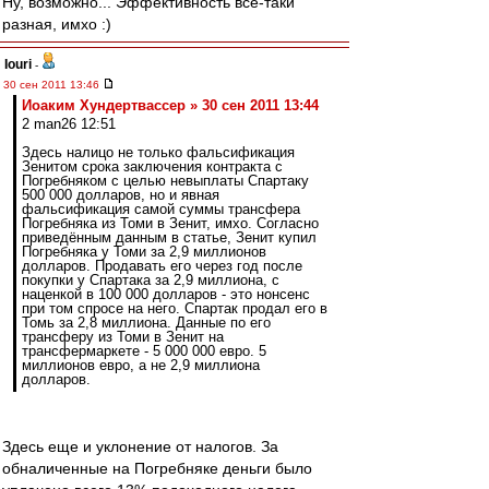
Ну, возможно... Эффективность всё-таки
разная, имхо :)
Iouri
-
30 сен 2011 13:46
Иоаким Хундертвассер » 30 сен 2011 13:44
2 man26 12:51
Здесь налицо не только фальсификация
Зенитом срока заключения контракта с
Погребняком с целью невыплаты Спартаку
500 000 долларов, но и явная
фальсификация самой суммы трансфера
Погребняка из Томи в Зенит, имхо. Согласно
приведённым данным в статье, Зенит купил
Погребняка у Томи за 2,9 миллионов
долларов. Продавать его через год после
покупки у Спартака за 2,9 миллиона, с
наценкой в 100 000 долларов - это нонсенс
при том спросе на него. Спартак продал его в
Томь за 2,8 миллиона. Данные по его
трансферу из Томи в Зенит на
трансфермаркете - 5 000 000 евро. 5
миллионов евро, а не 2,9 миллиона
долларов.
Здесь еще и уклонение от налогов. За
обналиченные на Погребняке деньги было