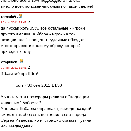
уплачено всего 13% подоходного налога,
вместо всех положенных сумм по такой сделке!
tornado9
-
30 сен 2011 13:41
да пускай хоть 99%. все остальные - игроки
другого амплуа. а Ибсон - игрок на той
позиции, где 1 процент неудачных обводок
может привести к такому обрезу, который
приведет к голу.
старичок
-
30 сен 2011 13:41
ВВсем к/б приВВет!
______Iouri » 30 сен 2011 14:33
А что там эти прокуроры решили с "подлецом
конченым" Бабаева?
А то если Бабаева оправдают, выходит каждый
сможет так обозвать не только врага народа
Сергея Иванова, но и, страшно сказать Путина
или Медведева?