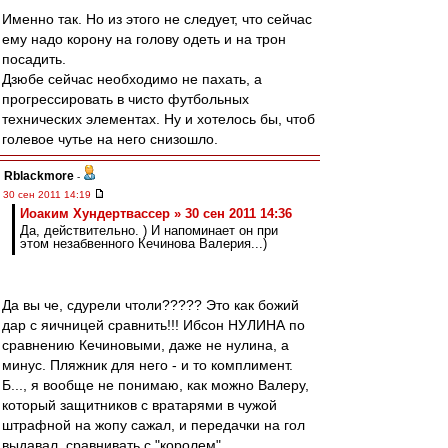
Именно так. Но из этого не следует, что сейчас
ему надо корону на голову одеть и на трон
посадить.
Дзюбе сейчас необходимо не пахать, а
прогрессировать в чисто футбольных
технических элементах. Ну и хотелось бы, чтоб
голевое чутье на него снизошло.
Rblackmore
-
30 сен 2011 14:19
Иоаким Хундертвассер » 30 сен 2011 14:36
Да, действительно. ) И напоминает он при
этом незабвенного Кечинова Валерия...)
Да вы че, сдурели чтоли????? Это как божий
дар с яичницей сравнить!!! Ибсон НУЛИНА по
сравнению Кечиновыми, даже не нулина, а
минус. Пляжник для него - и то комплимент.
Б..., я вообще не понимаю, как можно Валеру,
который защитников с вратарями в чужой
штрафной на жопу сажал, и передачки на гол
выдавал, сравнивать с "королем"