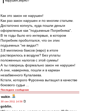
нарушен,верно?
Как это закон не нарушен!
Как раз закон нарушен и по многим статьям.
Достаточно копнуть, куда пошли деньги
оформленые как "подъемные Погребняка".
В те годы было его интервью, в котором
Погребняк проболтался, что он этих
подъемных "не видал"!
3,8 миллиона баксов (евро) в итоге
растворилось в воздухе? Без уплаты
положенных налогов с этой суммы!
А ты говоришь формально закон не нарушен!
А они, наверняка, пошли и в карман
незабвенного Кулалаева.
Кстати, которого Фурсенка вытащил в качестве
бокового судьи ...
Последнее сообщение
walkin
-
30 сен 2011 14:58
goblin
,