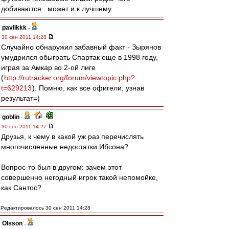
добиваются...может и к лучшему...
pavlikkk
-
30 сен 2011 14:28
Случайно обнаружил забавный факт - Зырянов
умудрился обыграть Спартак еще в 1998 году,
играя за Амкар во 2-ой лиге
(
http://rutracker.org/forum/viewtopic.php?
t=629213
). Помню, как все офигели, узнав
результат=)
goblin
-
30 сен 2011 14:27
Друзья, к чему в какой уж раз перечислять
многочисленные недостатки Ибсона?
Вопрос-то был в другом: зачем этот
совершенно негодный игрок такой непомойке,
как Сантос?
Редактировалось 30 сен 2011 14:28
Olsson
-