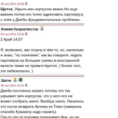
30 сен 2011 13:28
Щиток
, Укрыть мяч корпусом важно.Но еще
важнее потом его точно адресовать партнеру,а
с этим у Дзюбы фундаментальные проблемы.
Иоаким Хундертвассер
-
30 сен 2011 13:24
2 Край 14:07
Я, возможно, вас огорчу в чём-то, но, насколько
я знаю, "по понятиям", как вы говорите, кидать
партнёров на большие суммы в иностранной
валюте также не приветствуется. ) Более того,
это небезопасно. )
Щиток
-
30 сен 2011 13:24
Дзюба постоянно играет, потому что так
укрывает мяч корпусом, что у него его не
может отобрать никто. Вообще никто. Началось
это после возврата Артема из Томи (наверное,
спасибо Кузьмичу надо сказать).
Где-то что-то похожее показывает Ари, но он