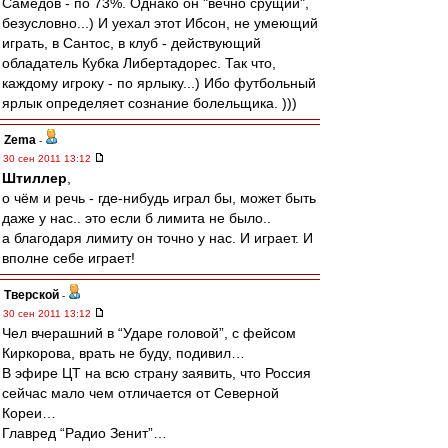
Самедов - по 73%. Однако он "вечно срущий",
безусловно...) И уехал этот Ибсон, не умеющий
играть, в Сантос, в клуб - действующий
обладатель Кубка Либертадорес. Так что,
каждому игроку - по ярлыку...) Ибо футбольный
ярлык определяет сознание болельщика. )))
Zema
-
30 сен 2011 13:12
Штиллер
,
о чём и речь - где-нибудь играл бы, может быть
даже у нас.. это если б лимита не было..
а благодаря лимиту он точно у нас. И играет. И
вполне себе играет!
Тверской
-
30 сен 2011 13:12
Чел вчерашний в “Ударе головой”, с фейсом
Киркорова, врать не буду, подивил…
В эфире ЦТ на всю страну заявить, что Россия
сейчас мало чем отличается от Северной
Кореи…
Главред “Радио Зенит”…