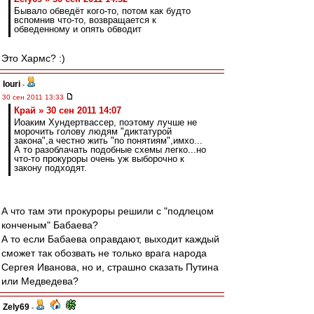
Бывало обведёт кого-то, потом как будто
вспомнив что-то, возвращается к
обведенному и опять обводит
Это Хармс? :)
Iouri
-
30 сен 2011 13:33
Край » 30 сен 2011 14:07
Иоаким Хундертвассер, поэтому лучше не
морочить голову людям "диктатурой
закона",а честно жить "по понятиям",имхо...
А то разоблачать подобные схемы легко...но
что-то прокуроры очень уж выборочно к
закону подходят.
А что там эти прокуроры решили с "подлецом
конченым" Бабаева?
А то если Бабаева оправдают, выходит каждый
сможет так обозвать не только врага народа
Сергея Иванова, но и, страшно сказать Путина
или Медведева?
Zely69
-