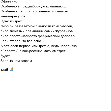
Офигенно…
Особенно в предвыборную компанию…
Особенно с аффилированного госвласти
медиа-ресурса…
Одно из трёх…
Либо он беззаветной смелости комсомолец,
либо внучатый племянник самих Фурсенков,
либо просто-напросто феерический долбоеб…
Если второе, то всё ясно…
А вот, если первое или третье, ведь наверняка
в “Крестах” в воскресенье матч смотреть
будет…
Заплывшим глазом…
Край
-
30 сен 2011 13:07
Иоаким Хундертвассер
, поэтому лучше не
морочить голову людям "диктатурой закона",а
честно жить "по понятиям",имхо...
А то разоблачать подобные схемы легко...но
что-то прокуроры очень уж выборочно к закону
подходят.