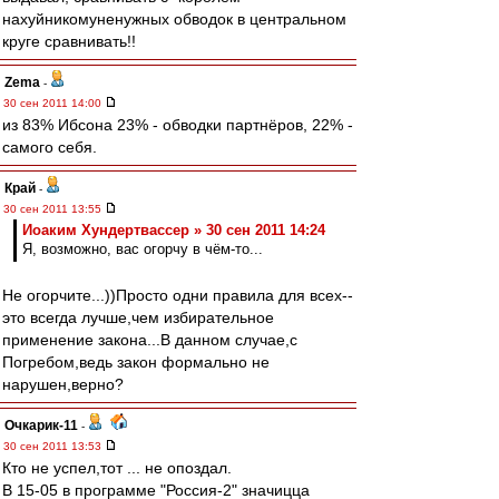
нахуйникомуненужных обводок в центральном
круге сравнивать!!
Zema
-
30 сен 2011 14:00
из 83% Ибсона 23% - обводки партнёров, 22% -
самого себя.
Край
-
30 сен 2011 13:55
Иоаким Хундертвассер » 30 сен 2011 14:24
Я, возможно, вас огорчу в чём-то...
Не огорчите...))Просто одни правила для всех--
это всегда лучше,чем избирательное
применение закона...В данном случае,с
Погребом,ведь закон формально не
нарушен,верно?
Очкарик-11
-
30 сен 2011 13:53
Кто не успел,тот ... не опоздал.
В 15-05 в программе "Россия-2" значицца