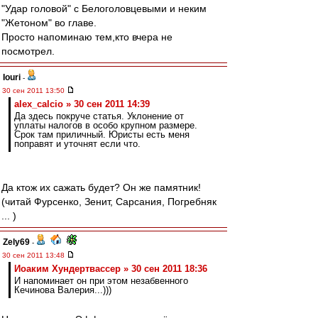
"Удар головой" с Белоголовцевыми и неким
"Жетоном" во главе.
Просто напоминаю тем,кто вчера не
посмотрел.
Iouri
-
30 сен 2011 13:50
alex_calcio » 30 сен 2011 14:39
Да здесь покруче статья. Уклонение от
уплаты налогов в особо крупном размере.
Срок там приличный. Юристы есть меня
поправят и уточнят если что.
Да ктож их сажать будет? Он же памятник!
(читай Фурсенко, Зенит, Сарсания, Погребняк
... )
Zely69
-
30 сен 2011 13:48
Иоаким Хундертвассер » 30 сен 2011 18:36
И напоминает он при этом незабвенного
Кечинова Валерия...)))