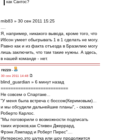
как Сантос?
mib83 » 30 сен 2011 15:25
....
Я, например, никакого вывода, кроме того, что
Ибсон умеет обыгрывать 1 в 1 сделать не могу.
Равно как и из факта отъезда в Бразилию могу
лишь заключить, что там такие нужны. А здесь,
в нашей команде - нет.
rezzo
-
30 сен 2011 14:48
blind_guardian » 6 минут назад
===========================
Не совсем о Спартаке...
"У меня была встреча с боссом(Керимовым)...
и мы обсудили дальнейшие планы", - сказал
Роберто Карлос.
"Мы поговорили о возможности подписать
таких игроков,как Стивен Джеррард,
Фрэнк Лэмпард и Роберт Пирес"....
Интересно,это шутка или шоу продолжится