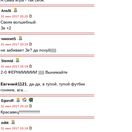
А сама игра - так себе.
Ansfil
-
31 июл 2017 20:20
Свояк волшебный.
Зе +2
чннхнпS
-
31 июл 2017 20:19
не забивает Зе? да похуй))))
Stemid
-
31 июл 2017 20:19
2-0 ФЕРНИИИИИИ )))) Вынимайте
Евгений1121
, да-да, в тупой, тупой футбик
гоняем, ага....
Egoroff
-
31 июл 2017 20:19
Красавец!!!!!!!!!!!!!!!!!!
edtit
-
31 июл 2017 20:19