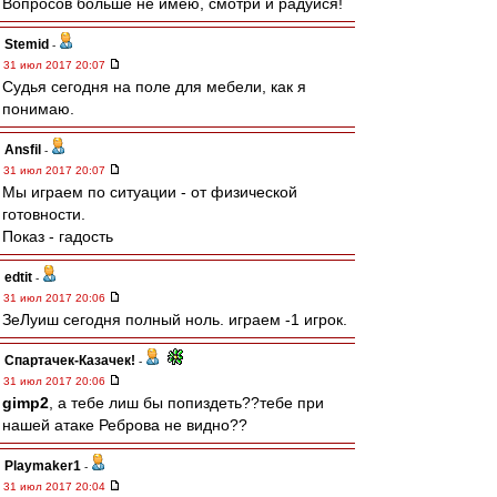
Вопросов больше не имею, смотри и радуйся!
Stemid
-
31 июл 2017 20:07
Судья сегодня на поле для мебели, как я
понимаю.
Ansfil
-
31 июл 2017 20:07
Мы играем по ситуации - от физической
готовности.
Показ - гадость
edtit
-
31 июл 2017 20:06
ЗеЛуиш сегодня полный ноль. играем -1 игрок.
Спартачек-Казачек!
-
31 июл 2017 20:06
gimp2
, а тебе лиш бы попиздеть??тебе при
нашей атаке Реброва не видно??
Playmaker1
-
31 июл 2017 20:04