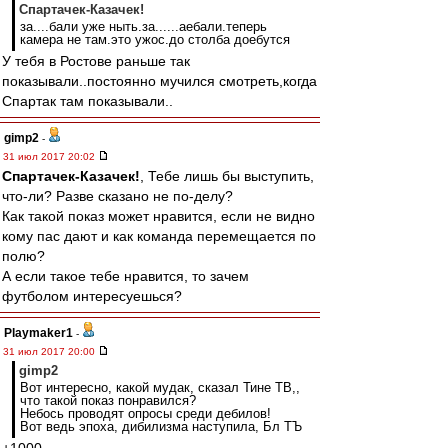
Спартачек-Казачек!
за....бали уже ныть.за......аебали.теперь
камера не там.это ужос.до столба доебутся
У тебя в Ростове раньше так
показывали..постоянно мучился смотреть,когда
Спартак там показывали..
gimp2
-
31 июл 2017 20:02
Спартачек-Казачек!
, Тебе лишь бы выступить,
что-ли? Разве сказано не по-делу?
Как такой показ может нравится, если не видно
кому пас дают и как команда перемещается по
полю?
А если такое тебе нравится, то зачем
футболом интересуешься?
Playmaker1
-
31 июл 2017 20:00
gimp2
Вот интересно, какой мудак, сказал Тине ТВ,,
что такой показ понравился?
Небось проводят опросы среди дебилов!
Вот ведь эпоха, дибилизма наступила, Бл ТЪ