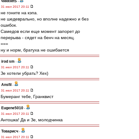
чннхнпS
-
31 июл 2017 20:11
не гоните на кэпа.
не шедеврально, но вполне надежно и без
ошибок.
Самедов если еще момент запорет до
перерыва - сядет на бенч на месяц.
===
ну и норм, братуха не ошибается
irod sm
-
31 июл 2017 20:11
Зе хотели убрать? Хех)
Ansfil
-
31 июл 2017 20:11
Бумеранг тебе, Гранквист
Eugene5010
-
31 июл 2017 20:11
Антошка! Да и Зе, молодчинка
Товарисч
-
31 июл 2017 20:11