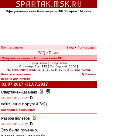
Официальный сайт болельщиков ФК "Спартак" Москва
Полная версия
Вход
•
Регистрация
FAQ
•
Поиск
Общение на сайте
Гостевая книга ВВ
»
Пред. тема
|
След. тема
Страница
5
из
142
[ Сообщений: 7056 ]
На страницу
Пред.
1
,
2
,
3
,
4
,
5
,
6
,
7
,
8
...
142
След.
Начать новую тему
Добавить
Версия для печати
01.07.2017 -31.07.2017
Спартачек-Казачек!
-
31 июл 2017 20:21
edtit
, еще поругай Зе))
Последнее сообщение
Разбор полетов
-
31 июл 2017 20:21
Это было охуенно.