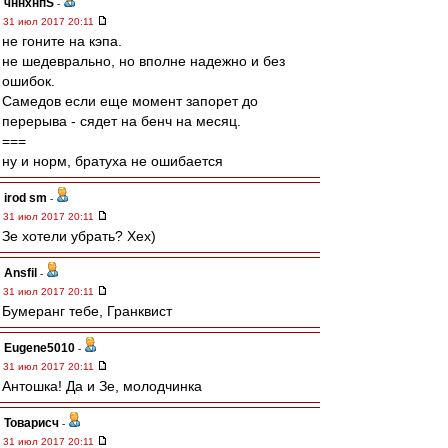
чннхнпS
-
31 июл 2017 20:11
не гоните на кэпа.
не шедеврально, но вполне надежно и без
ошибок.
Самедов если еще момент запорет до
перерыва - сядет на бенч на месяц.
===
ну и норм, братуха не ошибается
irod sm
-
31 июл 2017 20:11
Зе хотели убрать? Хех)
Ansfil
-
31 июл 2017 20:11
Бумеранг тебе, Гранквист
Eugene5010
-
31 июл 2017 20:11
Антошка! Да и Зе, молодчинка
Товарисч
-
31 июл 2017 20:11