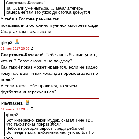
Спартачек-Казачек!
за....бали уже ныть.за......аебали.теперь
камера не там.это ужос.до столба доебутся
У тебя в Ростове раньше так
показывали..постоянно мучился смотреть,когда
Спартак там показывали..
gimp2
-
31 июл 2017 20:02
Спартачек-Казачек!
, Тебе лишь бы выступить,
что-ли? Разве сказано не по-делу?
Как такой показ может нравится, если не видно
кому пас дают и как команда перемещается по
полю?
А если такое тебе нравится, то зачем
футболом интересуешься?
Playmaker1
-
31 июл 2017 20:00
gimp2
Вот интересно, какой мудак, сказал Тине ТВ,,
что такой показ понравился?
Небось проводят опросы среди дебилов!
Вот ведь эпоха, дибилизма наступила, Бл ТЪ