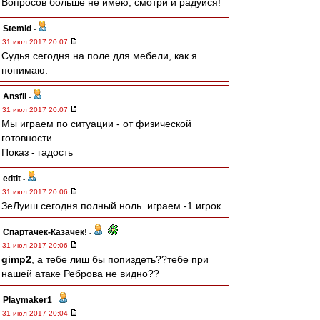
Вопросов больше не имею, смотри и радуйся!
Stemid
-
31 июл 2017 20:07
Судья сегодня на поле для мебели, как я
понимаю.
Ansfil
-
31 июл 2017 20:07
Мы играем по ситуации - от физической
готовности.
Показ - гадость
edtit
-
31 июл 2017 20:06
ЗеЛуиш сегодня полный ноль. играем -1 игрок.
Спартачек-Казачек!
-
31 июл 2017 20:06
gimp2
, а тебе лиш бы попиздеть??тебе при
нашей атаке Реброва не видно??
Playmaker1
-
31 июл 2017 20:04