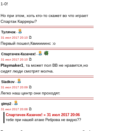
1-0!
Но при этом, хоть кто-то скажет во что играет
Спартак Карреры?
Тулячок
-
31 июл 2017 20:10
Первый пошел,Квииииинс :o
Спартачек-Казачек!
-
31 июл 2017 20:10
Playmaker1
, та может пол ВВ не нравится,но
сидят люди смотрят молча.
Sladkov
-
31 июл 2017 20:09
Легко наш центр они проходят.
gimp2
-
31 июл 2017 20:08
Спартачек-Казачек! » 31 июл 2017 20:06
тебе при нашей атаке Реброва не видно??