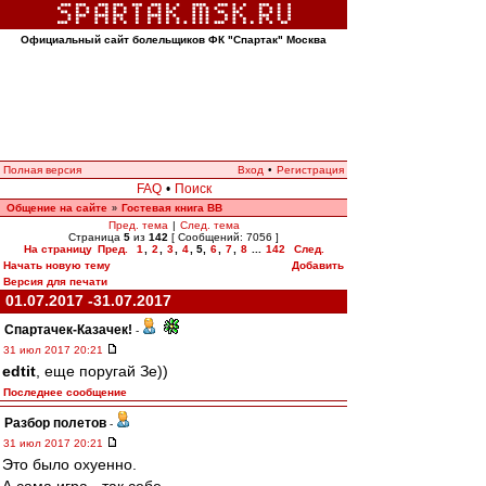
Официальный сайт болельщиков ФК "Спартак" Москва
Полная версия
Вход
•
Регистрация
FAQ
•
Поиск
Общение на сайте
Гостевая книга ВВ
»
Пред. тема
|
След. тема
Страница
5
из
142
[ Сообщений: 7056 ]
На страницу
Пред.
1
,
2
,
3
,
4
,
5
,
6
,
7
,
8
...
142
След.
Начать новую тему
Добавить
Версия для печати
01.07.2017 -31.07.2017
Спартачек-Казачек!
-
31 июл 2017 20:21
edtit
, еще поругай Зе))
Последнее сообщение
Разбор полетов
-
31 июл 2017 20:21
Это было охуенно.