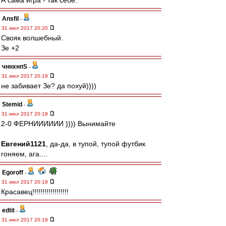
А сама игра - так себе.
Ansfil
-
31 июл 2017 20:20
Свояк волшебный.
Зе +2
чннхнпS
-
31 июл 2017 20:19
не забивает Зе? да похуй))))
Stemid
-
31 июл 2017 20:19
2-0 ФЕРНИИИИИИ )))) Вынимайте
Евгений1121
, да-да, в тупой, тупой футбик
гоняем, ага....
Egoroff
-
31 июл 2017 20:19
Красавец!!!!!!!!!!!!!!!!!!
edtit
-
31 июл 2017 20:19