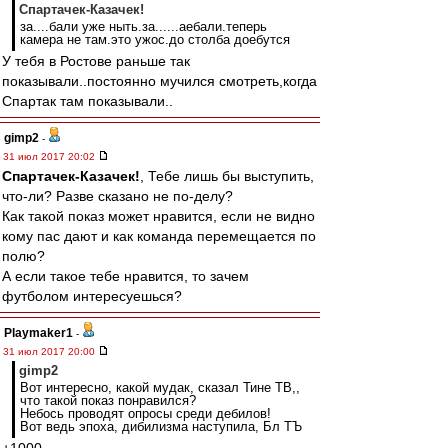
Спартачек-Казачек!
за....бали уже ныть.за......аебали.теперь
камера не там.это ужос.до столба доебутся
У тебя в Ростове раньше так
показывали..постоянно мучился смотреть,когда
Спартак там показывали..
gimp2
-
31 июл 2017 20:02
Спартачек-Казачек!
, Тебе лишь бы выступить,
что-ли? Разве сказано не по-делу?
Как такой показ может нравится, если не видно
кому пас дают и как команда перемещается по
полю?
А если такое тебе нравится, то зачем
футболом интересуешься?
Playmaker1
-
31 июл 2017 20:00
gimp2
Вот интересно, какой мудак, сказал Тине ТВ,,
что такой показ понравился?
Небось проводят опросы среди дебилов!
Вот ведь эпоха, дибилизма наступила, Бл ТЪ