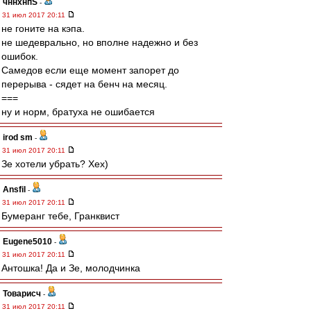
чннхнпS
-
31 июл 2017 20:11
не гоните на кэпа.
не шедеврально, но вполне надежно и без
ошибок.
Самедов если еще момент запорет до
перерыва - сядет на бенч на месяц.
===
ну и норм, братуха не ошибается
irod sm
-
31 июл 2017 20:11
Зе хотели убрать? Хех)
Ansfil
-
31 июл 2017 20:11
Бумеранг тебе, Гранквист
Eugene5010
-
31 июл 2017 20:11
Антошка! Да и Зе, молодчинка
Товарисч
-
31 июл 2017 20:11