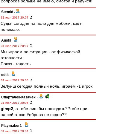
Вопросов больше не имею, смотри и радуйся!
Stemid
-
31 июл 2017 20:07
Судья сегодня на поле для мебели, как я
понимаю.
Ansfil
-
31 июл 2017 20:07
Мы играем по ситуации - от физической
готовности.
Показ - гадость
edtit
-
31 июл 2017 20:06
ЗеЛуиш сегодня полный ноль. играем -1 игрок.
Спартачек-Казачек!
-
31 июл 2017 20:06
gimp2
, а тебе лиш бы попиздеть??тебе при
нашей атаке Реброва не видно??
Playmaker1
-
31 июл 2017 20:04