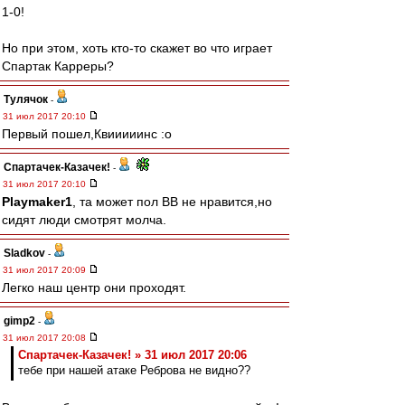
1-0!
Но при этом, хоть кто-то скажет во что играет
Спартак Карреры?
Тулячок
-
31 июл 2017 20:10
Первый пошел,Квииииинс :o
Спартачек-Казачек!
-
31 июл 2017 20:10
Playmaker1
, та может пол ВВ не нравится,но
сидят люди смотрят молча.
Sladkov
-
31 июл 2017 20:09
Легко наш центр они проходят.
gimp2
-
31 июл 2017 20:08
Спартачек-Казачек! » 31 июл 2017 20:06
тебе при нашей атаке Реброва не видно??