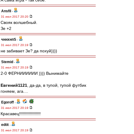
А сама игра - так себе.
Ansfil
-
31 июл 2017 20:20
Свояк волшебный.
Зе +2
чннхнпS
-
31 июл 2017 20:19
не забивает Зе? да похуй))))
Stemid
-
31 июл 2017 20:19
2-0 ФЕРНИИИИИИ )))) Вынимайте
Евгений1121
, да-да, в тупой, тупой футбик
гоняем, ага....
Egoroff
-
31 июл 2017 20:19
Красавец!!!!!!!!!!!!!!!!!!
edtit
-
31 июл 2017 20:19