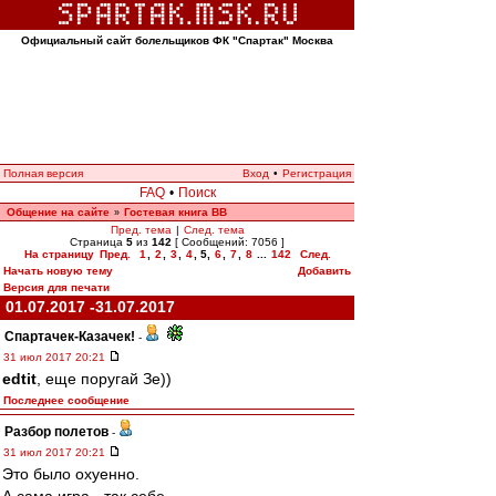
Официальный сайт болельщиков ФК "Спартак" Москва
Полная версия
Вход
•
Регистрация
FAQ
•
Поиск
Общение на сайте
Гостевая книга ВВ
»
Пред. тема
|
След. тема
Страница
5
из
142
[ Сообщений: 7056 ]
На страницу
Пред.
1
,
2
,
3
,
4
,
5
,
6
,
7
,
8
...
142
След.
Начать новую тему
Добавить
Версия для печати
01.07.2017 -31.07.2017
Спартачек-Казачек!
-
31 июл 2017 20:21
edtit
, еще поругай Зе))
Последнее сообщение
Разбор полетов
-
31 июл 2017 20:21
Это было охуенно.