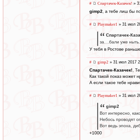
#
Спартачек-Казачек!
» 3
gimp2
, а тебе лиш бы 
#
Playmaker1
» 31 июл 2
Спартачек-Каза
за....бали уже ныть
У тебя в Ростове раньше
#
gimp2
» 31 июл 2017 2
Спартачек-Казачек!
, Т
Как такой показ может 
А если такое тебе нрав
#
Playmaker1
» 31 июл 2
gimp2
Вот интересно, как
Небось проводят о
Вот ведь эпоха, ди
+1000