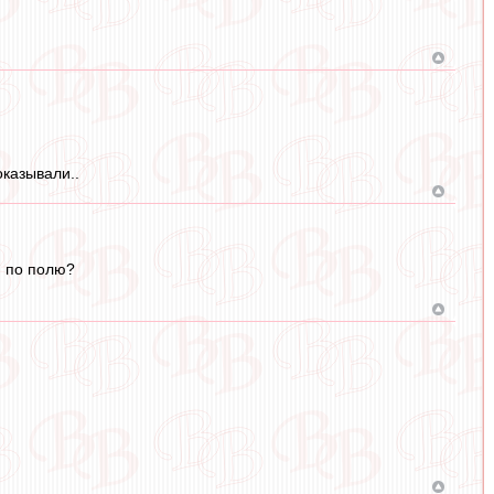
оказывали..
я по полю?