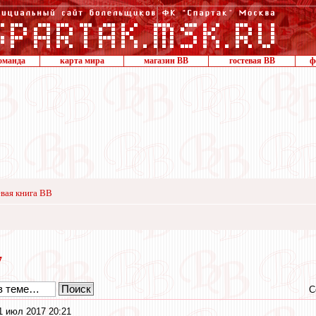
оманда
карта мира
магазин ВВ
гостевая ВВ
ф
вая книга ВВ
7
С
1 июл 2017 20:21