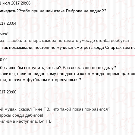
1 июл 2017 20:06
попиздеть??тебе при нашей атаке Реброва не видно??
017 20:04
чек!
.за......аебали.теперь камера не там.это ужос.до столба доебутся
 так показывали..постоянно мучился смотреть,когда Спартак там п
0:02
ебе лишь бы выступить, что-ли? Разве сказано не по-делу?
нравится, если не видно кому пас дают и как команда перемещаетс
ится, то зачем футболом интересуешься?
017 20:00
ой мудак, сказал Тине ТВ,, что такой показ понравился?
просы среди дебилов!
билизма наступила, Бл ТЪ