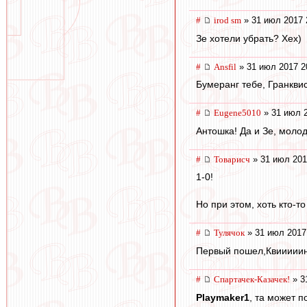
#
irod sm
» 31 июл 2017 
Зе хотели убрать? Хех)
#
Ansfil
» 31 июл 2017 2
Бумеранг тебе, Гранкви
#
Eugene5010
» 31 июл 2
Антошка! Да и Зе, моло
#
Товарисч
» 31 июл 201
1-0!
Но при этом, хоть кто-т
#
Тулячок
» 31 июл 2017
Первый пошел,Квииииин
#
Спартачек-Казачек!
» 3
Playmaker1
, та может 