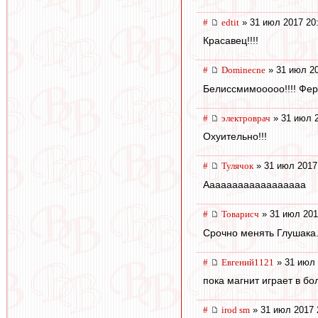
#
edtit
» 31 июл 2017 20
Красавец!!!!
#
Dominecne
» 31 июл 20
Белиссмимооооо!!!! Фер
#
электроврач
» 31 июл 2
Охуительно!!!
#
Тулячок
» 31 июл 2017
Аааааааааааааааааа
#
Товарисч
» 31 июл 201
Срочно менять Глушака
#
Евгений1121
» 31 июл 
пока магнит играет в б
#
irod sm
» 31 июл 2017 