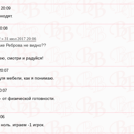
 20:09
ходят.
0:08
 » 31 июл 2017 20:06
аке Реброва не видно??
ю, смотри и радуйся!
20:07
для мебели, как я понимаю.
0:07
 от физической готовности.
:06
ноль. играем -1 игрок.