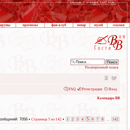
орумы
прогнозы
фан-клуб
юмор
музей
ссылки
Расширенный поиск
FAQ
Регистрация
Вход
Календарь ВВ
5
ообщений: 7056 •
Страница
5
из
142
•
1
2
3
4
6
7
8
...
142