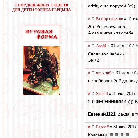
СБОР ДЕНЕЖНЫХ СРЕДСТВ
edtit
, еще поругай Зе))
ДЛЯ ДЕТЕЙ ТОЛИКА ГЕРЦЫНА
#
Разбор полетов
» 31 ию
Это было охуенно.
А сама игра - так себе.
#
Ansfil
» 31 июл 2017 2
Свояк волшебный.
Зе +2
#
чннхнпS
» 31 июл 2017
не забивает Зе? да похуй
#
Stemid
» 31 июл 2017 
2-0 ФЕРНИИИИИИ )))) 
Евгений1121
, да-да, в 
#
Egoroff
» 31 июл 2017 
Красавец!!!!!!!!!!!!!!!!!!