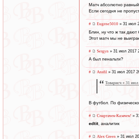
Матч абсолютно равный
Если сегодня не пропуст
#
Eugene5010
» 31 июл 2
Блин, ну что ж так дают б
Этот матч мы не выигра
#
Sergyn
» 31 июл 2017 
А был пенальти?
#
Ansfil
» 31 июл 2017 2
Товарисч » 31 июл
В футбол. По физическо
#
Спартачек-Казачек!
» 3
edtit
, аналитик
#
Alex Green
» 31 июл 20