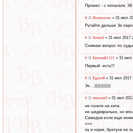
Промес - с пенальти, 38 
#
Dominecne
» 31 июл 20
Ругайте дальше Зе парн
#
Stemid
» 31 июл 2017 
Снимаю вопрос по судье
#
Евгений1121
» 31 июл 
Первый -есть!!!
#
Egoroff
» 31 июл 2017 
Зе....)))))))))))
#
чннхнпS
» 31 июл 2017
не гоните на кэпа.
не шедеврально, но впо
Самедов если еще момен
===
ну и норм, братуха не 