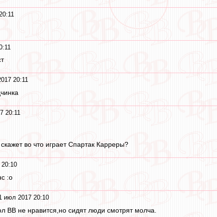
20:11
0:11
ст
017 20:11
дчинка
7 20:11
о скажет во что играет Спартак Карреры?
 20:10
с :o
1 июл 2017 20:10
пол ВВ не нравится,но сидят люди смотрят молча.