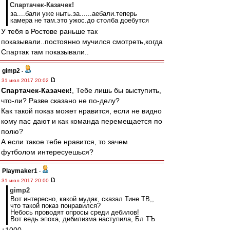
Спартачек-Казачек!
за....бали уже ныть.за......аебали.теперь
камера не там.это ужос.до столба доебутся
У тебя в Ростове раньше так
показывали..постоянно мучился смотреть,когда
Спартак там показывали..
gimp2
-
31 июл 2017 20:02
Спартачек-Казачек!
, Тебе лишь бы выступить,
что-ли? Разве сказано не по-делу?
Как такой показ может нравится, если не видно
кому пас дают и как команда перемещается по
полю?
А если такое тебе нравится, то зачем
футболом интересуешься?
Playmaker1
-
31 июл 2017 20:00
gimp2
Вот интересно, какой мудак, сказал Тине ТВ,,
что такой показ понравился?
Небось проводят опросы среди дебилов!
Вот ведь эпоха, дибилизма наступила, Бл ТЪ