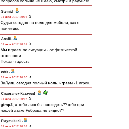
Вопросов больше не имею, смотри и радуйся!
Stemid
-
31 июл 2017 20:07
Судья сегодня на поле для мебели, как я
понимаю.
Ansfil
-
31 июл 2017 20:07
Мы играем по ситуации - от физической
готовности.
Показ - гадость
edtit
-
31 июл 2017 20:06
ЗеЛуиш сегодня полный ноль. играем -1 игрок.
Спартачек-Казачек!
-
31 июл 2017 20:06
gimp2
, а тебе лиш бы попиздеть??тебе при
нашей атаке Реброва не видно??
Playmaker1
-
31 июл 2017 20:04