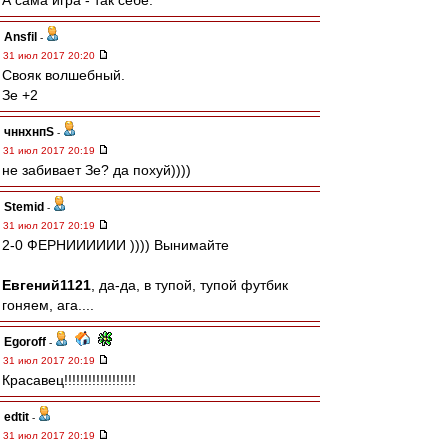
А сама игра - так себе.
Ansfil
-
31 июл 2017 20:20
Свояк волшебный.
Зе +2
чннхнпS
-
31 июл 2017 20:19
не забивает Зе? да похуй))))
Stemid
-
31 июл 2017 20:19
2-0 ФЕРНИИИИИИ )))) Вынимайте
Евгений1121
, да-да, в тупой, тупой футбик
гоняем, ага....
Egoroff
-
31 июл 2017 20:19
Красавец!!!!!!!!!!!!!!!!!!
edtit
-
31 июл 2017 20:19