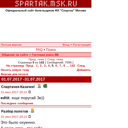
Официальный сайт болельщиков ФК "Спартак" Москва
Полная версия
Вход
•
Регистрация
FAQ
•
Поиск
Общение на сайте
Гостевая книга ВВ
»
Пред. тема
|
След. тема
Страница
5
из
142
[ Сообщений: 7056 ]
На страницу
Пред.
1
,
2
,
3
,
4
,
5
,
6
,
7
,
8
...
142
След.
Начать новую тему
Добавить
Версия для печати
01.07.2017 -31.07.2017
Спартачек-Казачек!
-
31 июл 2017 20:21
edtit
, еще поругай Зе))
Последнее сообщение
Разбор полетов
-
31 июл 2017 20:21
Это было охуенно.