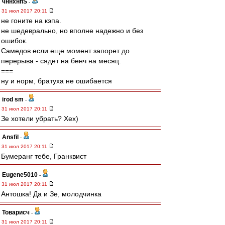
чннхнпS
-
31 июл 2017 20:11
не гоните на кэпа.
не шедеврально, но вполне надежно и без
ошибок.
Самедов если еще момент запорет до
перерыва - сядет на бенч на месяц.
===
ну и норм, братуха не ошибается
irod sm
-
31 июл 2017 20:11
Зе хотели убрать? Хех)
Ansfil
-
31 июл 2017 20:11
Бумеранг тебе, Гранквист
Eugene5010
-
31 июл 2017 20:11
Антошка! Да и Зе, молодчинка
Товарисч
-
31 июл 2017 20:11