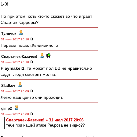
1-0!
Но при этом, хоть кто-то скажет во что играет
Спартак Карреры?
Тулячок
-
31 июл 2017 20:10
Первый пошел,Квииииинс :o
Спартачек-Казачек!
-
31 июл 2017 20:10
Playmaker1
, та может пол ВВ не нравится,но
сидят люди смотрят молча.
Sladkov
-
31 июл 2017 20:09
Легко наш центр они проходят.
gimp2
-
31 июл 2017 20:08
Спартачек-Казачек! » 31 июл 2017 20:06
тебе при нашей атаке Реброва не видно??