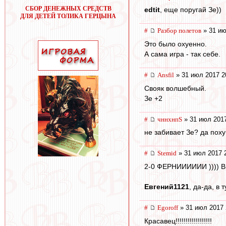
СБОР ДЕНЕЖНЫХ СРЕДСТВ
edtit
, еще поругай Зе))
ДЛЯ ДЕТЕЙ ТОЛИКА ГЕРЦЫНА
#
Разбор полетов
» 31 ию
Это было охуенно.
А сама игра - так себе.
#
Ansfil
» 31 июл 2017 2
Свояк волшебный.
Зе +2
#
чннхнпS
» 31 июл 2017
не забивает Зе? да похуй
#
Stemid
» 31 июл 2017 
2-0 ФЕРНИИИИИИ )))) 
Евгений1121
, да-да, в 
#
Egoroff
» 31 июл 2017 
Красавец!!!!!!!!!!!!!!!!!!