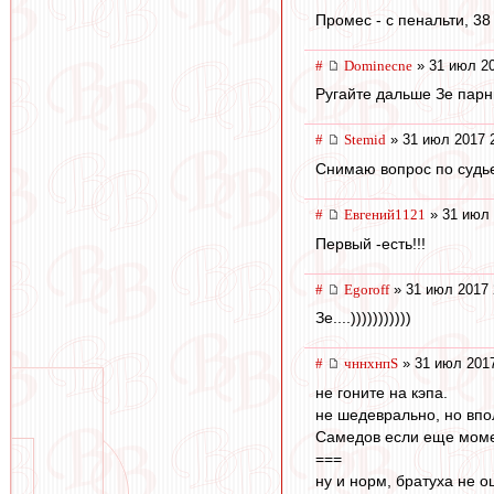
Промес - с пенальти, 38 
#
Dominecne
» 31 июл 20
Ругайте дальше Зе парн
#
Stemid
» 31 июл 2017 
Снимаю вопрос по судье
#
Евгений1121
» 31 июл 
Первый -есть!!!
#
Egoroff
» 31 июл 2017 
Зе....)))))))))))
#
чннхнпS
» 31 июл 2017
не гоните на кэпа.
не шедеврально, но впо
Самедов если еще момен
===
ну и норм, братуха не 