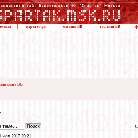
оманда
карта мира
магазин ВВ
гостевая ВВ
ф
вая книга ВВ
7
С
1 июл 2017 20:21