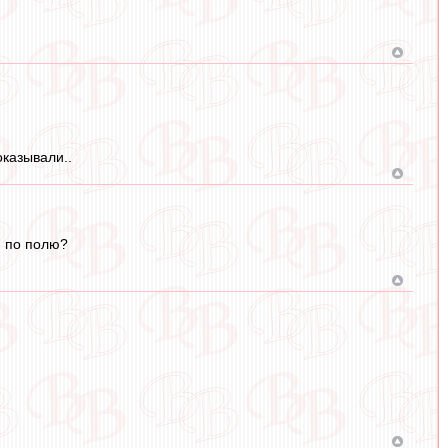
оказывали..
я по полю?