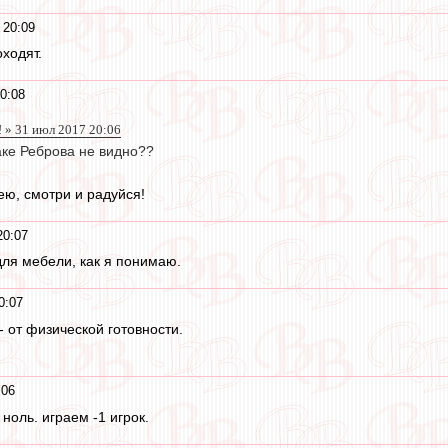
 20:09
ходят.
0:08
 » 31 июл 2017 20:06
аке Реброва не видно??
ю, смотри и радуйся!
20:07
для мебели, как я понимаю.
0:07
 от физической готовности.
:06
ноль. играем -1 игрок.