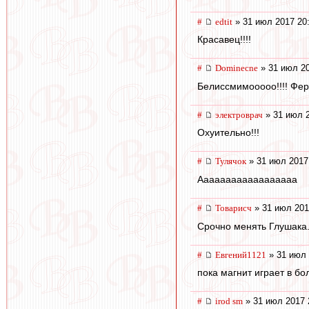
#
edtit
» 31 июл 2017 20
Красавец!!!!
#
Dominecne
» 31 июл 20
Белиссмимооооо!!!! Фер
#
электроврач
» 31 июл 2
Охуительно!!!
#
Тулячок
» 31 июл 2017
Аааааааааааааааааа
#
Товарисч
» 31 июл 201
Срочно менять Глушака
#
Евгений1121
» 31 июл 
пока магнит играет в б
#
irod sm
» 31 июл 2017 