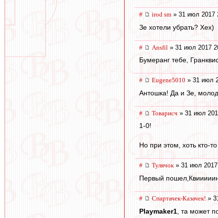
#
irod sm
» 31 июл 2017 
Зе хотели убрать? Хех)
#
Ansfil
» 31 июл 2017 2
Бумеранг тебе, Гранкви
#
Eugene5010
» 31 июл 2
Антошка! Да и Зе, моло
#
Товарисч
» 31 июл 201
1-0!
Но при этом, хоть кто-т
#
Тулячок
» 31 июл 2017
Первый пошел,Квииииин
#
Спартачек-Казачек!
» 3
Playmaker1
, та может 