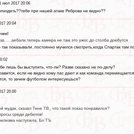
1 июл 2017 20:06
попиздеть??тебе при нашей атаке Реброва не видно??
017 20:04
чек!
.за......аебали.теперь камера не там.это ужос.до столба доебутся
 так показывали..постоянно мучился смотреть,когда Спартак там п
0:02
ебе лишь бы выступить, что-ли? Разве сказано не по-делу?
нравится, если не видно кому пас дают и как команда перемещаетс
ится, то зачем футболом интересуешься?
017 20:00
ой мудак, сказал Тине ТВ,, что такой показ понравился?
просы среди дебилов!
билизма наступила, Бл ТЪ