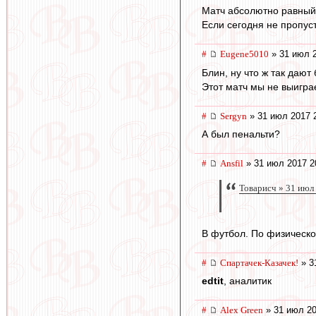
Матч абсолютно равный
Если сегодня не пропуст
#
Eugene5010
» 31 июл 2
Блин, ну что ж так дают б
Этот матч мы не выигра
#
Sergyn
» 31 июл 2017 
А был пенальти?
#
Ansfil
» 31 июл 2017 2
Товарисч » 31 июл
В футбол. По физическо
#
Спартачек-Казачек!
» 3
edtit
, аналитик
#
Alex Green
» 31 июл 20