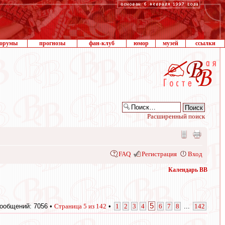
орумы
прогнозы
фан-клуб
юмор
музей
ссылки
Расширенный поиск
FAQ
Регистрация
Вход
Календарь ВВ
5
ообщений: 7056 •
Страница
5
из
142
•
1
2
3
4
6
7
8
...
142