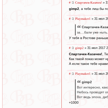
#
Спартачек-Казачек!
» 3
gimp2
, а тебе лиш бы 
#
Playmaker1
» 31 июл 2
Спартачек-Каза
за....бали уже ныть
У тебя в Ростове раньше
#
gimp2
» 31 июл 2017 2
Спартачек-Казачек!
, Т
Как такой показ может 
А если такое тебе нрав
#
Playmaker1
» 31 июл 2
gimp2
Вот интересно, как
Небось проводят о
Вот ведь эпоха, ди
+1000