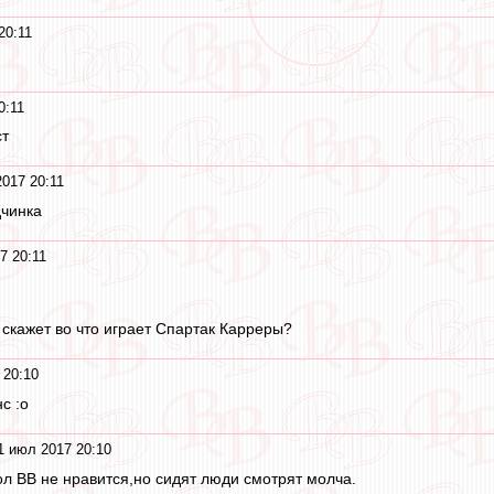
20:11
0:11
ст
017 20:11
дчинка
7 20:11
о скажет во что играет Спартак Карреры?
 20:10
с :o
1 июл 2017 20:10
пол ВВ не нравится,но сидят люди смотрят молча.