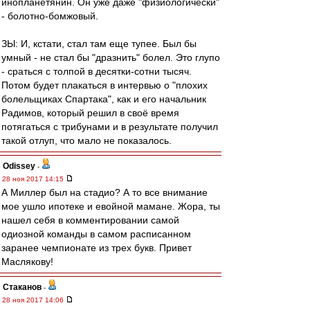
инопланетянин. Он уже даже "физиологически"
- болотно-бомжовый.
ЗЫ: И, кстати, стал там еще тупее. Был бы
умный - не стал бы "дразнить" болел. Это глупо
- сраться с толпой в десятки-сотни тысяч.
Потом будет плакаться в интервью о "плохих
болельщиках Спартака", как и его начальник
Радимов, который решил в своё время
потягаться с трибунами и в результате получил
такой отлуп, что мало не показалось.
Odissey
-
28 ноя 2017 14:15
А Миллер был на стадио? А то все внимание
мое ушло ипотеке и евойной мамане. Жора, ты
нашел себя в комментировании самой
одиозной команды в самом расписанном
заранее чемпионате из трех букв. Привет
Маслякову!
Cтаканов
-
28 ноя 2017 14:06