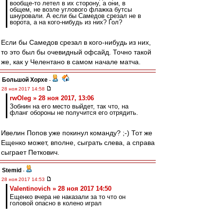
вообще-то летел в их сторону, а они, в
общем, не возле углового флажка бутсы
шнуровали. А если бы Самедов срезал не в
ворота, а на кого-нибудь из них? Гол?
Если бы Самедов срезал в кого-нибудь из них,
то это был бы очевидный офсайд. Точно такой
же, как у Челентано в самом начале матча.
Большой Хорхе
-
28 ноя 2017 14:58
rwOleg » 28 ноя 2017, 13:06
Зобнин на его место выйдет, так что, на
фланг обороны не получится его отрядить.
Ивелин Попов уже покинул команду? ;-) Тот же
Ещенко может, вполне, сыграть слева, а справа
сыграет Петкович.
Stemid
-
28 ноя 2017 14:53
Valentinovich » 28 ноя 2017 14:50
Ещенко вчера не наказали за то что он
головой опасно в колено играл