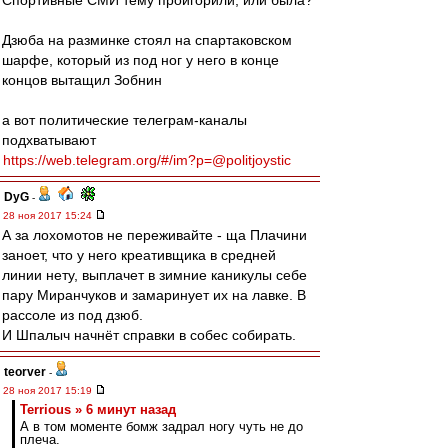
Спортивные СМИ тему проигорили, или была?
Дзюба на разминке стоял на спартаковском
шарфе, который из под ног у него в конце
концов вытащил Зобнин
а вот политические телеграм-каналы
подхватывают
https://web.telegram.org/#/im?p=@politjoystic
DyG
-
28 ноя 2017 15:24
А за лохомотов не переживайте - ща Плачини
заноет, что у него креативщика в средней
линии нету, выплачет в зимние каникулы себе
пару Миранчуков и замаринует их на лавке. В
рассоле из под дзюб.
И Шпалыч начнёт справки в собес собирать.
teorver
-
28 ноя 2017 15:19
Terrious » 6 минут назад
А в том моменте бомж задрал ногу чуть не до
плеча.