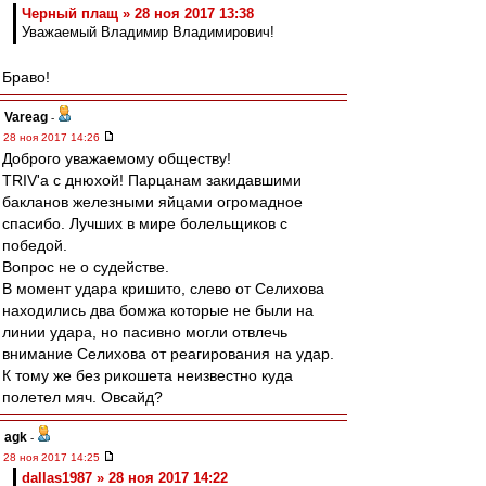
Черный плащ » 28 ноя 2017 13:38
Уважаемый Владимир Владимирович!
Браво!
Vareag
-
28 ноя 2017 14:26
Доброго уважаемому обществу!
TRIV'a с днюхой! Парцанам закидавшими
бакланов железными яйцами огромадное
спасибо. Лучших в мире болельщиков с
победой.
Вопрос не о судействе.
В момент удара кришито, слево от Селихова
находились два бомжа которые не были на
линии удара, но пасивно могли отвлечь
внимание Селихова от реагирования на удар.
К тому же без рикошета неизвестно куда
полетел мяч. Овсайд?
agk
-
28 ноя 2017 14:25
dallas1987 » 28 ноя 2017 14:22