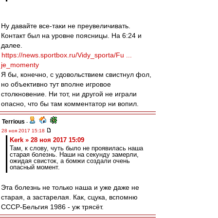
Ну давайте все-таки не преувеличивать.
Контакт был на уровне поясницы. На 6:24 и
далее.
https://news.sportbox.ru/Vidy_sporta/Fu ...
je_momenty
Я бы, конечно, с удовольствием свистнул фол,
но объективно тут вполне игровое
столкновение. Ни тот, ни другой не играли
опасно, что бы там комментатор ни вопил.
Terrious
-
28 ноя 2017 15:18
Kerk » 28 ноя 2017 15:09
Там, к слову, чуть было не проявилась наша
старая болезнь. Наши на секунду замерли,
ожидая свисток, а бомжи создали очень
опасный момент.
Эта болезнь не только наша и уже даже не
старая, а застарелая. Как, сцука, вспомню
СССР-Бельгия 1986 - уж трясёт.