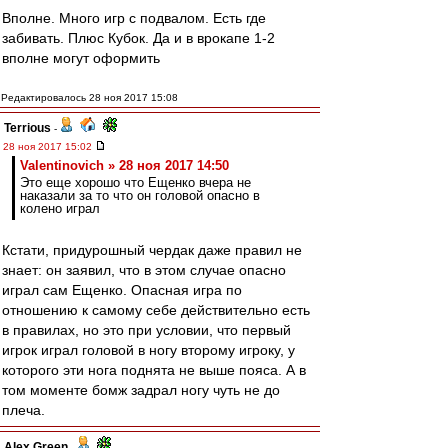
Вполне. Много игр с подвалом. Есть где
забивать. Плюс Кубок. Да и в врокапе 1-2
вполне могут оформить
Редактировалось 28 ноя 2017 15:08
Terrious
-
28 ноя 2017 15:02
Valentinovich » 28 ноя 2017 14:50
Это еще хорошо что Ещенко вчера не
наказали за то что он головой опасно в
колено играл
Кстати, придурошный чердак даже правил не
знает: он заявил, что в этом случае опасно
играл сам Ещенко. Опасная игра по
отношению к самому себе действительно есть
в правилах, но это при условии, что первый
игрок играл головой в ногу второму игроку, у
которого эти нога поднята не выше пояса. А в
том моменте бомж задрал ногу чуть не до
плеча.
Alex Green
-