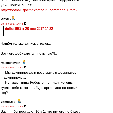
у СЭ, конечно, нет
http://football.sport-express.ru/command/1/total/
Ansfil
-
28 ноя 2017 14:46
dallas1987 » 28 ноя 2017 14:22
Нашёл только запись с телека.
Вот чего добиваются, неумные?!..
Valentinovich
-
28 ноя 2017 14:45
— Мы доминировали весь матч, я доминатор,
я доминирую…
— Ну тише, тише Роберто, не плач, хочешь я
куплю тебе какого нибудь аргентица на новый
год?
zZmeIOka
-
28 ноя 2017 14:44
Вася, я бы поставил 10 к 1, что ничего не будет,