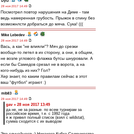
DyG
-
28 ноя 2017 14:49
Посмотрел повтор нарушения на Диме - там
ведь намеренная грубость. Прыжок в спину без
возможнлсти добраться до мяча. Сука! (((
Mike Lebedev
-
28 ноя 2017 14:49
Вась, а как "не влияли"? Мяч до срезки
вообще-то летел в их сторону, а они, в общем,
не возле углового флажка бутсы шнуровали. А
если бы Самедов срезал не в ворота, а на
кого-нибудь из них? Гол?
Хер знает, по каким правилам сейчас в этот
ваш "футбол" играют :)
mib83
-
28 ноя 2017 14:49
gav » 28 ноя 2017 13:49
да не, не за разные. по всем турнирам за
российское время, т.е. с 1992 года
я ж привел полный список (взял с wildstat),
сумма сходится с их выводом
Это случайность:) Никакого Кубка Содружества