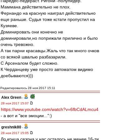
Паредес-педераст. Ригони -полупидер.
Маммана действительно не плох.
Фернандо на красную наиграл действительно
еще раньше. Судья тоже кстати пропустил на
Кузяеве.
Доминировать они конечно не
доминировали,но поприжали прилично и было
очень тревожно.
А так парни красавцы.Жаль что так много очков
со всякой швалью разбазарили.
С Арсеналом будет сложно.
К Черданцеву уже просто автоматом видимо
доебываются)))
Редактировалось 28 ноя 2017 15:11
Alex Green
-
28 ноя 2017 15:07
https://www.youtube.com/watch?v=6fbCdALmcu4
- а вот и "все эмоции...":)
greshnik80
-
28 ноя 2017 15:05
До конца сезона у нас осталось не менее 16-ти