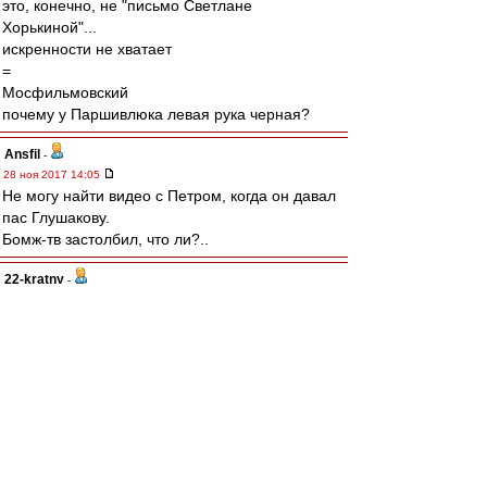
это, конечно, не "письмо Светлане
Хорькиной"...
искренности не хватает
=
Мосфильмовский
почему у Паршивлюка левая рука черная?
Ansfil
-
28 ноя 2017 14:05
Не могу найти видео с Петром, когда он давал
пас Глушакову.
Бомж-тв застолбил, что ли?..
22-kratny
-
28 ноя 2017 14:04
Если бы Дзюбы и черданцева не было бы, то
их стоило бы выдумать. У нашего Спартака и
антагонисты должны быть харизматичными,
яркими в своей мерзости и дибилизме. А не
какая-нибудь моль бледная. Иначе было бы
скучно.
Ryka
-