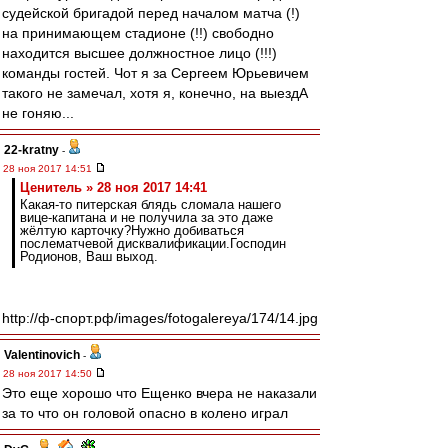
судейской бригадой перед началом матча (!)
на принимающем стадионе (!!) свободно
находится высшее должностное лицо (!!!)
команды гостей. Чот я за Сергеем Юрьевичем
такого не замечал, хотя я, конечно, на выездА
не гоняю...
22-kratny
-
28 ноя 2017 14:51
Ценитель » 28 ноя 2017 14:41
Какая-то питерская блядь сломала нашего
вице-капитана и не получила за это даже
жёлтую карточку?Нужно добиваться
послематчевой дисквалификации.Господин
Родионов, Ваш выход.
http://ф-спорт.рф/images/fotogalereya/174/14.jpg
Valentinovich
-
28 ноя 2017 14:50
Это еще хорошо что Ещенко вчера не наказали
за то что он головой опасно в колено играл