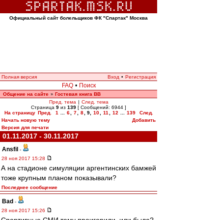
Официальный сайт болельщиков ФК "Спартак" Москва
Полная версия
Вход
•
Регистрация
FAQ
•
Поиск
Общение на сайте
Гостевая книга ВВ
»
Пред. тема
|
След. тема
Страница
9
из
139
[ Сообщений: 6944 ]
На страницу
Пред.
1
...
6
,
7
,
8
,
9
,
10
,
11
,
12
...
139
След.
Начать новую тему
Добавить
Версия для печати
01.11.2017 - 30.11.2017
Ansfil
-
28 ноя 2017 15:28
А на стадионе симуляции аргентинских бамжей
тоже крупным планом показывали?
Последнее сообщение
Bad
-
28 ноя 2017 15:26