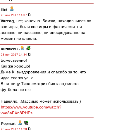
flint
-
28 ноя 2017 14:37
Vareag
, нет, конечно. Бомжи, находившиеся во
вне игры, были вне игры и фактически: ни
активно, ни пассивно, ни опосредованно на
момент не влияли.
kuzmichC
-
28 ноя 2017 14:34
Божественно!
Как же хорошо!
Диме К. выздоровления,и спасибо за то, что
иуде слегка уе..л.
В пятницу Тина смотрит биатлон,вместо
футбола ню ню...
Навеяло...Массимо может использовать )
https://www.youtube.com/watch?
v=e8aFXn8RHPs
Popmart
-
28 ноя 2017 14:28