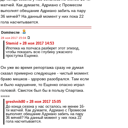
матчей. Как думаете, Адриано с Промесом
выполнят обещание Адриано забить на пару
36 мячей? На данный момент у них пока 22
гола насчитывается.
Dominecne
-
28 ноя 2017 15:04
Stemid » 28 ноя 2017 14:53
Ипотека на полчаса разберет этот эпизод,
чтобы показать всю глубину ужасного
проступка Ещенко.
Он уже во время репортажа сразу не думая
сказал примерно следующее - чистый момент.
браво мешков - здорово разобрался. Там если
и было нарушение, то Ещенко опасно играл
головой. Свисток был бы в пользу Спартака.
====
greshnik80 » 28 ноя 2017 15:05
До конца сезона у нас осталось не менее 16-
ти матчей. Как думаете, Адриано с Промесом
выполнят обещание Адриано забить на пару
36 мячей? На данный момент у них пока 22
гола насчитывается.