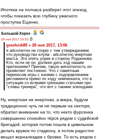
Ипотека на полчаса разберет этот эпизод,
чтобы показать всю глубину ужасного
проступка Ещенко.
Большой Хорхе
-
28 ноя 2017 14:53
greshnik80 » 28 ноя 2017, 13:06
я абсолютно не спорю с тем утверждением,
что руководство клуба - абсолютно инертная
масса. Это опять упрек в сторону Родионова.
Кто, если не он, должен дать ход нашим
претензиям? Причем, такую мягкотелость он
проявляет постоянно. Что с памятным
переносом игры с конями с подправлением
регламента прямо по ходу чемпионата, что в
ситуации со всякими грязными статьями про
"сливы тренера", что вот с такими эпизодами.
Ну, инертная не инертная, а вчера, будучи
традиционно чуть ли не первым на секторе,
обратил внимание на то, что некто фурсенка
совершенно спокойно тёрся рядом с судейской
бригадой, которая потом пошла в цивильном
делать кружок по стадиону, а потом радостно
вещал журнализдам с бровки. То есть рядом с