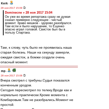
Kerk
-
28 ноя 2017 15:09
Dominecne » 28 ноя 2017 15:04
Он уже во время репортажа сразу не думая
сказал примерно следующее - чистый
момент. браво мешков - здорово разобрался.
Там если и было нарушение, то Ещенко
опасно играл головой. Свисток был бы в
пользу Спартака.
Там, к слову, чуть было не проявилась наша
старая болезнь. Наши на секунду замерли,
ожидая свисток, а бомжи создали очень
опасный момент.
mp
-
28 ноя 2017 15:08
Вчера смотрел с трибуны.Судья показался
конченным уродом.
Сегодня пересмотрел по телеку.Вроде как и
нормально практически.Кроме момента с
Комбаровым.Там не разобрались.Момент не
простой.