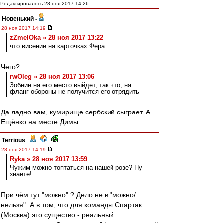
Редактировалось 28 ноя 2017 14:26
Новенький
-
28 ноя 2017 14:19
zZmeIOka » 28 ноя 2017 13:22
что висение на карточках Фера
Чего?
rwOleg » 28 ноя 2017 13:06
Зобнин на его место выйдет, так что, на
фланг обороны не получится его отрядить
Да ладно вам, кумирище сербский сыграет. А
Ещёнко на месте Димы.
Terrious
-
28 ноя 2017 14:19
Ryka » 28 ноя 2017 13:59
Чужим можно топтаться на нашей розе? Ну
знаете!
При чём тут "можно" ? Дело не в "можно/
нельзя". А в том, что для команды Спартак
(Москва) это существо - реальный