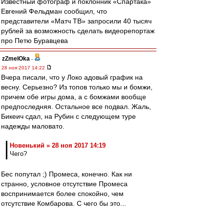
Известный фотограф и поклонник «Спартака»
Евгений Фельдман сообщил, что
представители «Матч ТВ» запросили 40 тысяч
рублей за возможность сделать видеорепортаж
про Петю Буравцева
zZmeIOka
-
28 ноя 2017 14:22
Вчера писали, что у Локо адовый график на
весну. Серьезно? Из топов только мы и бомжи,
причем обе игры дома, а с бомжами вообще
предпоследняя. Остальное все подвал. Жаль,
Бикеич сдал, на Рубин с следующем туре
надежды маловато.
Новенький » 28 ноя 2017 14:19
Чего?
Бес попутал ;) Промеса, конечно. Как ни
странно, условное отсутствие Промеса
воспринимается более спокойно, чем
отсутствие Комбарова. С чего бы это...