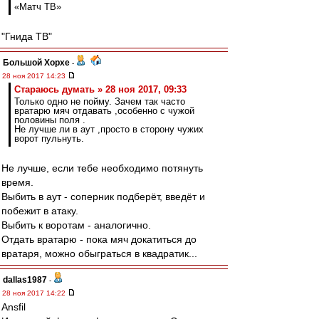
«Матч ТВ»
"Гнида ТВ"
Большой Хорхе
-
28 ноя 2017 14:23
Стараюсь думать » 28 ноя 2017, 09:33
Только одно не пойму. Зачем так часто
вратарю мяч отдавать ,особенно с чужой
половины поля .
Не лучше ли в аут ,просто в сторону чужих
ворот пульнуть.
Не лучше, если тебе необходимо потянуть
время.
Выбить в аут - соперник подберёт, введёт и
побежит в атаку.
Выбить к воротам - аналогично.
Отдать вратарю - пока мяч докатиться до
вратаря, можно обыграться в квадратик...
dallas1987
-
28 ноя 2017 14:22
Ansfil