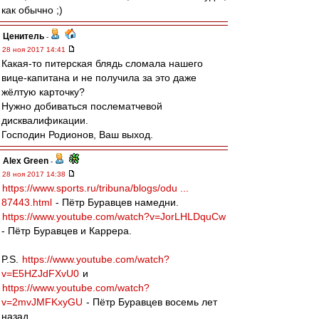
как обычно ;)
Ценитель
-
28 ноя 2017 14:41
Какая-то питерская блядь сломала нашего
вице-капитана и не получила за это даже
жёлтую карточку?
Нужно добиваться послематчевой
дисквалификации.
Господин Родионов, Ваш выход.
Alex Green
-
28 ноя 2017 14:38
https://www.sports.ru/tribuna/blogs/odu ...
87443.html
- Пётр Буравцев намедни.
https://www.youtube.com/watch?v=JorLHLDquCw
- Пётр Буравцев и Каррера.
P.S.
https://www.youtube.com/watch?
v=E5HZJdFXvU0
и
https://www.youtube.com/watch?
v=2mvJMFKxyGU
- Пётр Буравцев восемь лет
назад...