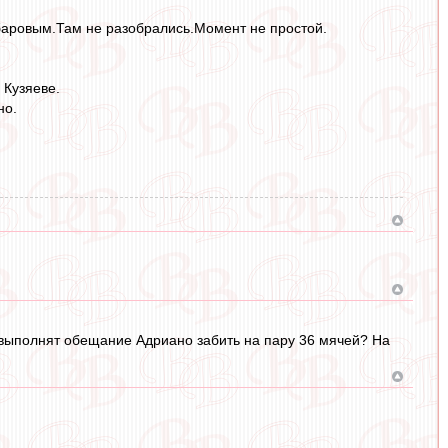
баровым.Там не разобрались.Момент не простой.
 Кузяеве.
но.
м выполнят обещание Адриано забить на пару 36 мячей? На