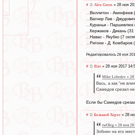
#
Alex Green
» 28 ноя 20
...Веллитон - Акинфеев 
...Вагнер Лав - Джудови
...Кураньи - Паршивлюк
...Кержаков - Дикань (3
...Навас - Якубко (7 ок
...Ригони - Д. Комбаров 
Редактировалось 28 ноя 201
#
flint
» 28 ноя 2017 14:
Mike Lebedev » 28
Вась, а как "не вл
Самедов срезал не 
Если бы Самедов срезал 
#
Большой Хорхе
» 28 но
rwOleg » 28 ноя 20
Зобнин на его мест