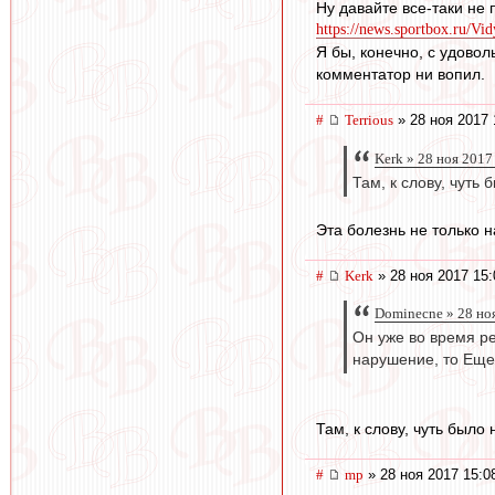
Ну давайте все-таки не 
https://news.sportbox.ru/Vi
Я бы, конечно, с удовол
комментатор ни вопил.
#
Terrious
» 28 ноя 2017 
Kerk » 28 ноя 2017
Там, к слову, чуть
Эта болезнь не только н
#
Kerk
» 28 ноя 2017 15:
Dominecne » 28 но
Он уже во время р
нарушение, то Ещен
Там, к слову, чуть был
#
mp
» 28 ноя 2017 15:0