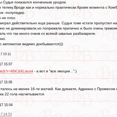
ы.Судья показался конченным уродом.
 телеку.Вроде как и нормально практически.Кроме момента с Ком
ни -полупидер.
 не плох.
играл действительно еще раньше. Судья тоже кстати пропустил на
чно не доминировали,но поприжали прилично и было очень тревож
аль что так много очков со всякой швалью разбазарили.
жно.
о автоматом видимо доебываются)))
7 15:11
17 15:07
- а вот и "все эмоции...":)
watch?v=6fbCdALmcu4
17 15:05
осталось не менее 16-ти матчей. Как думаете, Адриано с Промесо
ка 22 гола насчитывается.
17 15:04
17 14:53