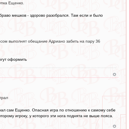
упка Ещенко.
браво мешков - здорово разобрался. Там если и было
месом выполнят обещание Адриано забить на пару 36
могут оформить
грал
играл сам Ещенко. Опасная игра по отношению к самому себе
второму игроку, у которого эти нога поднята не выше пояса.