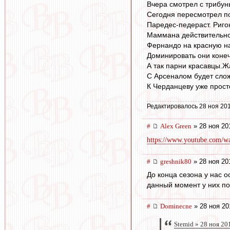
Вчера смотрел с трибун
Сегодня пересмотрел по
Паредес-педераст. Риго
Маммана действительно
Фернандо на красную на
Доминировать они коне
А так парни красавцы.Ж
С Арсеналом будет сло
К Черданцеву уже прост
Редактировалось 28 ноя 201
#
Alex Green
» 28 ноя 20
https://www.youtube.com/
#
greshnik80
» 28 ноя 20
До конца сезона у нас 
данный момент у них по
#
Dominecne
» 28 ноя 20
Stemid » 28 ноя 20