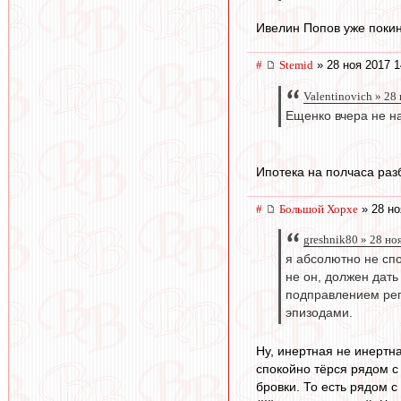
Ивелин Попов уже покину
#
Stemid
» 28 ноя 2017 1
Valentinovich » 28
Ещенко вчера не на
Ипотека на полчаса разб
#
Большой Хорхе
» 28 но
greshnik80 » 28 но
я абсолютно не спо
не он, должен дат
подправлением регл
эпизодами.
Ну, инертная не инертна
спокойно тёрся рядом с
бровки. То есть рядом 