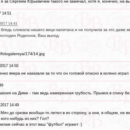
от я за Сергеем Юрьевичем такого не замечал, хотя я, конечно, на в
7 14:51
2017 14:41
я блядь сломала нашего вице-капитана и не получила за это даже 
осподин Родионов, Ваш выход.
/fotogalereya/174/14.jpg
2017 14:50
ко вчера не наказали за то что он головой опасно в колено играл
49
ения на Диме - там ведь намеренная грубость. Прыжок в спину без
 2017 14:49
? Мяч до срезки вообще-то летел в их сторону, а они, в общем, не
а кого-нибудь из них? Гол?
вилам сейчас в этот ваш "футбол" играют :)