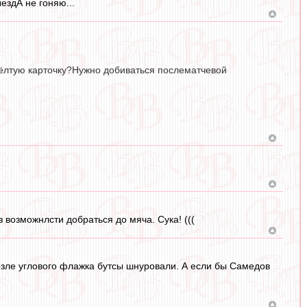
ыездА не гоняю...
жёлтую карточку?Нужно добиваться послематчевой
 возможнлсти добраться до мяча. Сука! (((
 возле углового флажка бутсы шнуровали. А если бы Самедов