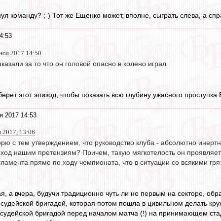
л команду? ;-) Тот же Ещенко может, вполне, сыграть слева, а спр
4:53
 ноя 2017 14:50
казали за то что он головой опасно в колено играл
ерет этот эпизод, чтобы показать всю глубину ужасного проступка
я 2017 14:53
я 2017, 13:06
рю с тем утверждением, что руководство клуба - абсолютно инертна
ь ход нашим претензиям? Причем, такую мягкотелость он проявляет
амента прямо по ходу чемпионата, что в ситуации со всякими гряз
я, а вчера, будучи традиционно чуть ли не первым на секторе, об
 судейской бригадой, которая потом пошла в цивильном делать кру
с судейской бригадой перед началом матча (!) на принимающем ста