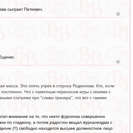
ава сыграет Петкович.
 Ещенко.
я масса. Это опять упрек в сторону Родионова. Кто, если
 постоянно. Что с памятным переносом игры с конями с
ными статьями про "сливы тренера", что вот с такими
ратил внимание на то, что некто фурсенка совершенно
жок по стадиону, а потом радостно вещал журнализдам с
дионе (!!) свободно находится высшее должностное лицо