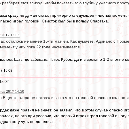
 разберет этот эпизод, чтобы показать всю глубину ужасного прост
ажа сразу не думая сказал примерно следующее - чистый момент. 
пасно играл головой. Свисток был бы в пользу Спартака.
я 2017 15:05
 нас осталось не менее 16-ти матчей. Как думаете, Адриано с Про
момент у них пока 22 гола насчитывается.
валом. Есть где забивать. Плюс Кубок. Да и в врокапе 1-2 вполне 
7 15:08
15:02
 ноя 2017 14:50
 Ещенко вчера не наказали за то что он головой опасно в колено и
рдак даже правил не знает: он заявил, что в этом случае опасно 
авилах, но это при условии, что первый игрок играл головой в ногу 
драл ногу чуть не до плеча.