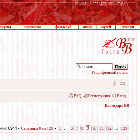
орумы
прогнозы
фан-клуб
юмор
музей
ссылки
Расширенный поиск
FAQ
Регистрация
Вход
Календарь ВВ
9
ий: 6944 •
Страница
9
из
139
•
1
...
6
7
8
10
11
12
...
139