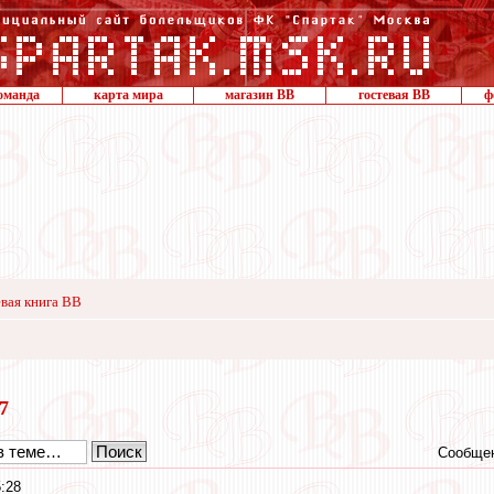
оманда
карта мира
магазин ВВ
гостевая ВВ
ф
вая книга ВВ
17
Сообщен
:28