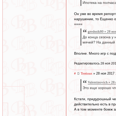
Ипотека на полчаса
Он уже во время репорт
нарушение, то Ещенко о
====
greshnik80 » 28 но
До конца сезона у
мячей? На данный 
Вполне. Много игр с под
Редактировалось 28 ноя 201
#
Terrious
» 28 ноя 2017 
Valentinovich » 28
Это еще хорошо что
Кстати, придурошный че
действительно есть в пр
А в том моменте бомж за