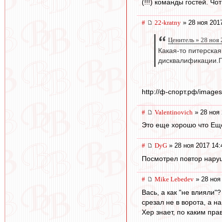
(!!!) команды гостей. Ч
#
22-kratny
» 28 ноя 201
Ценитель » 28 ноя 
Какая-то питерска
дисквалификации.Г
http://ф-спорт.рф/images
#
Valentinovich
» 28 ноя 
Это еще хорошо что Ещен
#
DyG
» 28 ноя 2017 14:
Посмотрел повтор наруш
#
Mike Lebedev
» 28 ноя
Вась, а как "не влияли"
срезал не в ворота, а н
Хер знает, по каким пра