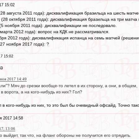
17 15:02
(28 августа 2011 года): дисквалификация бразильца на шесть матч
ч (28 октября 2011 года): дисквалификация бразильца на три матча
 (5 ноября 2011 года): дисквалификации не последовало.
1 марта 2012 года): вопрос на КДК не рассматривался.
тября 2012 года): дисквалификация испанца на семь матчей (решени
(27 ноября 2017 года): ?
7 15:02
59
 ноя 2017 14:49
ияли"? Мяч до срезки вообще-то летел в их сторону, а они, в общем
в ворота, а на кого-нибудь из них? Гол?
в кого-нибудь из них, то это был бы очевидный офсайд. Точно так
я 2017 14:58
17, 13:06
о выйдет, так что, на фланг обороны не получится его отрядить.