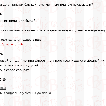
ии аргентинских бамжей тоже крупным планом показывали?
26
роигорили, или была?
л на спартаковском шарфе, который из под ног у него в конце кон
еграм-каналы подхватывают
im?p=@politjoystic
24
живайте - ща Плачини заноет, что у него креативщика в средней ли
е. В рассоле из под дзюб.
и в собес собирать.
5:19
назад
мж задрал ногу чуть не до плеча.