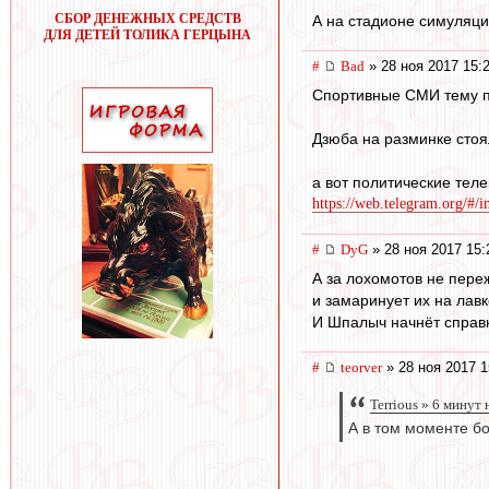
СБОР ДЕНЕЖНЫХ СРЕДСТВ
А на стадионе симуляц
ДЛЯ ДЕТЕЙ ТОЛИКА ГЕРЦЫНА
#
Bad
» 28 ноя 2017 15:
Спортивные СМИ тему п
Дзюба на разминке стоя
а вот политические тел
https://web.telegram.org/#/
#
DyG
» 28 ноя 2017 15:
А за лохомотов не пере
и замаринует их на лавк
И Шпалыч начнёт справк
#
teorver
» 28 ноя 2017 1
Terrious » 6 минут 
А в том моменте бо