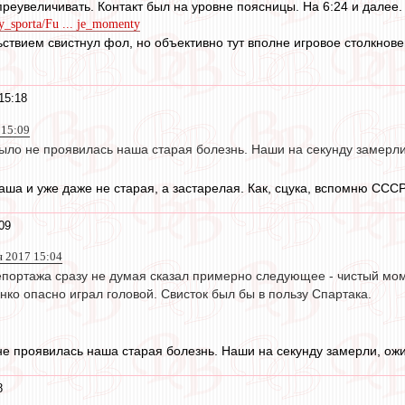
преувеличивать. Контакт был на уровне поясницы. На 6:24 и далее.
dy_sporta/Fu ... je_momenty
ьствием свистнул фол, но объективно тут вполне игровое столкновен
15:18
 15:09
 было не проявилась наша старая болезнь. Наши на секунду замерл
аша и уже даже не старая, а застарелая. Как, сцука, вспомню СССР
09
я 2017 15:04
епортажа сразу не думая сказал примерно следующее - чистый мом
ко опасно играл головой. Свисток был бы в пользу Спартака.
о не проявилась наша старая болезнь. Наши на секунду замерли, ож
8