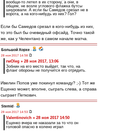
вообще-то летел в их сторону, а они, в
общем, не возле углового флажка бутсы
шнуровали. А если бы Самедов срезал не в
ворота, а на кого-нибудь из них? Гол?
Если бы Самедов срезал в кого-нибудь из них,
то это был бы очевидный офсайд. Точно такой
же, как у Челентано в самом начале матча.
Большой Хорхе
-
28 ноя 2017 14:58
rwOleg » 28 ноя 2017, 13:06
Зобнин на его место выйдет, так что, на
фланг обороны не получится его отрядить.
Ивелин Попов уже покинул команду? ;-) Тот же
Ещенко может, вполне, сыграть слева, а справа
сыграет Петкович.
Stemid
-
28 ноя 2017 14:53
Valentinovich » 28 ноя 2017 14:50
Ещенко вчера не наказали за то что он
головой опасно в колено играл