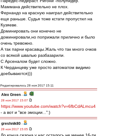
Паредес-педераст. Ригони -полупидер.
Маммана действительно не плох.
Фернандо на красную наиграл действительно
еще раньше. Судья тоже кстати пропустил на
Кузяеве.
Доминировать они конечно не
доминировали,но поприжали прилично и было
очень тревожно.
А так парни красавцы.Жаль что так много очков
со всякой швалью разбазарили.
С Арсеналом будет сложно.
К Черданцеву уже просто автоматом видимо
доебываются)))
Редактировалось 28 ноя 2017 15:11
Alex Green
-
28 ноя 2017 15:07
https://www.youtube.com/watch?v=6fbCdALmcu4
- а вот и "все эмоции...":)
greshnik80
-
28 ноя 2017 15:05
До конца сезона у нас осталось не менее 16-ти