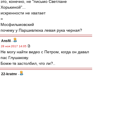
это, конечно, не "письмо Светлане
Хорькиной"...
искренности не хватает
=
Мосфильмовский
почему у Паршивлюка левая рука черная?
Ansfil
-
28 ноя 2017 14:05
Не могу найти видео с Петром, когда он давал
пас Глушакову.
Бомж-тв застолбил, что ли?..
22-kratny
-
28 ноя 2017 14:04
Если бы Дзюбы и черданцева не было бы, то
их стоило бы выдумать. У нашего Спартака и
антагонисты должны быть харизматичными,
яркими в своей мерзости и дибилизме. А не
какая-нибудь моль бледная. Иначе было бы
скучно.
Ryka
-