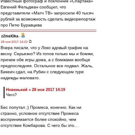
Известный фотограф и поклонник «Спартака»
Евгений Фельдман сообщил, что
представители «Матч ТВ» запросили 40 тысяч
рублей за возможность сделать видеорепортаж
про Петю Буравцева
zZmeIOka
-
28 ноя 2017 14:22
Вчера писали, что у Локо адовый график на
весну. Серьезно? Из топов только мы и бомжи,
причем обе игры дома, а с бомжами вообще
предпоследняя. Остальное все подвал. Жаль,
Бикеич сдал, на Рубин с следующем туре
надежды маловато.
Новенький » 28 ноя 2017 14:19
Чего?
Бес попутал ;) Промеса, конечно. Как ни
странно, условное отсутствие Промеса
воспринимается более спокойно, чем
отсутствие Комбарова. С чего бы это...