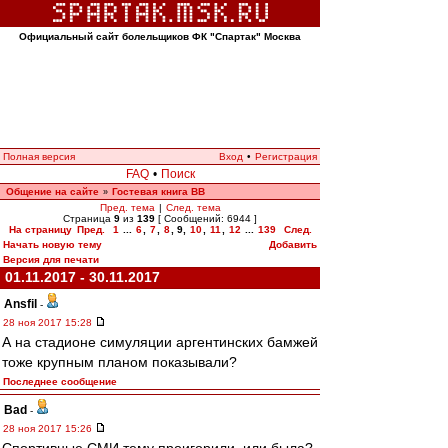
Официальный сайт болельщиков ФК "Спартак" Москва
Полная версия
Вход
•
Регистрация
FAQ
•
Поиск
Общение на сайте
Гостевая книга ВВ
»
Пред. тема
|
След. тема
Страница
9
из
139
[ Сообщений: 6944 ]
На страницу
Пред.
1
...
6
,
7
,
8
,
9
,
10
,
11
,
12
...
139
След.
Начать новую тему
Добавить
Версия для печати
01.11.2017 - 30.11.2017
Ansfil
-
28 ноя 2017 15:28
А на стадионе симуляции аргентинских бамжей
тоже крупным планом показывали?
Последнее сообщение
Bad
-
28 ноя 2017 15:26