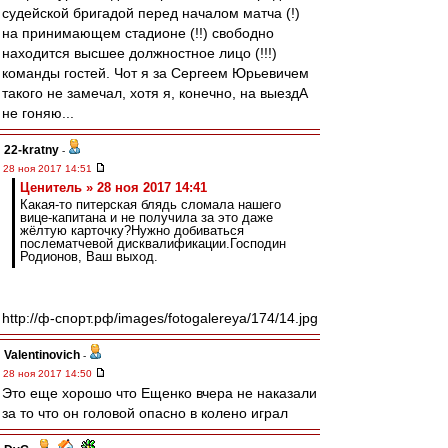
судейской бригадой перед началом матча (!)
на принимающем стадионе (!!) свободно
находится высшее должностное лицо (!!!)
команды гостей. Чот я за Сергеем Юрьевичем
такого не замечал, хотя я, конечно, на выездА
не гоняю...
22-kratny
-
28 ноя 2017 14:51
Ценитель » 28 ноя 2017 14:41
Какая-то питерская блядь сломала нашего
вице-капитана и не получила за это даже
жёлтую карточку?Нужно добиваться
послематчевой дисквалификации.Господин
Родионов, Ваш выход.
http://ф-спорт.рф/images/fotogalereya/174/14.jpg
Valentinovich
-
28 ноя 2017 14:50
Это еще хорошо что Ещенко вчера не наказали
за то что он головой опасно в колено играл