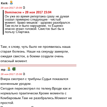
Kerk
-
28 ноя 2017 15:09
Dominecne » 28 ноя 2017 15:04
Он уже во время репортажа сразу не думая
сказал примерно следующее - чистый
момент. браво мешков - здорово разобрался.
Там если и было нарушение, то Ещенко
опасно играл головой. Свисток был бы в
пользу Спартака.
Там, к слову, чуть было не проявилась наша
старая болезнь. Наши на секунду замерли,
ожидая свисток, а бомжи создали очень
опасный момент.
mp
-
28 ноя 2017 15:08
Вчера смотрел с трибуны.Судья показался
конченным уродом.
Сегодня пересмотрел по телеку.Вроде как и
нормально практически.Кроме момента с
Комбаровым.Там не разобрались.Момент не
простой.