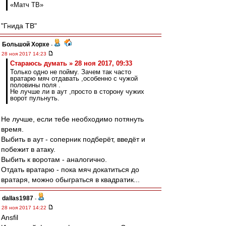
«Матч ТВ»
"Гнида ТВ"
Большой Хорхе
-
28 ноя 2017 14:23
Стараюсь думать » 28 ноя 2017, 09:33
Только одно не пойму. Зачем так часто
вратарю мяч отдавать ,особенно с чужой
половины поля .
Не лучше ли в аут ,просто в сторону чужих
ворот пульнуть.
Не лучше, если тебе необходимо потянуть
время.
Выбить в аут - соперник подберёт, введёт и
побежит в атаку.
Выбить к воротам - аналогично.
Отдать вратарю - пока мяч докатиться до
вратаря, можно обыграться в квадратик...
dallas1987
-
28 ноя 2017 14:22
Ansfil