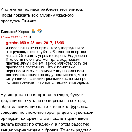
Ипотека на полчаса разберет этот эпизод,
чтобы показать всю глубину ужасного
проступка Ещенко.
Большой Хорхе
-
28 ноя 2017 14:53
greshnik80 » 28 ноя 2017, 13:06
я абсолютно не спорю с тем утверждением,
что руководство клуба - абсолютно инертная
масса. Это опять упрек в сторону Родионова.
Кто, если не он, должен дать ход нашим
претензиям? Причем, такую мягкотелость он
проявляет постоянно. Что с памятным
переносом игры с конями с подправлением
регламента прямо по ходу чемпионата, что в
ситуации со всякими грязными статьями про
"сливы тренера", что вот с такими эпизодами.
Ну, инертная не инертная, а вчера, будучи
традиционно чуть ли не первым на секторе,
обратил внимание на то, что некто фурсенка
совершенно спокойно тёрся рядом с судейской
бригадой, которая потом пошла в цивильном
делать кружок по стадиону, а потом радостно
вещал журнализдам с бровки. То есть рядом с