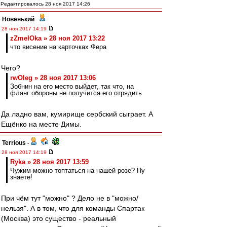
Редактировалось 28 ноя 2017 14:26
Новенький
-
28 ноя 2017 14:19
zZmeIOka » 28 ноя 2017 13:22
что висение на карточках Фера
Чего?
rwOleg » 28 ноя 2017 13:06
Зобнин на его место выйдет, так что, на
фланг обороны не получится его отрядить
Да ладно вам, кумирище сербский сыграет. А
Ещёнко на месте Димы.
Terrious
-
28 ноя 2017 14:19
Ryka » 28 ноя 2017 13:59
Чужим можно топтаться на нашей розе? Ну
знаете!
При чём тут "можно" ? Дело не в "можно/
нельзя". А в том, что для команды Спартак
(Москва) это существо - реальный