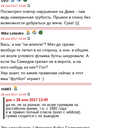
DyG
-
28 ноя 2017 14:49
Посмотрел повтор нарушения на Диме - там
ведь намеренная грубость. Прыжок в спину без
возможнлсти добраться до мяча. Сука! (((
Mike Lebedev
-
28 ноя 2017 14:49
Вась, а как "не влияли"? Мяч до срезки
вообще-то летел в их сторону, а они, в общем,
не возле углового флажка бутсы шнуровали. А
если бы Самедов срезал не в ворота, а на
кого-нибудь из них? Гол?
Хер знает, по каким правилам сейчас в этот
ваш "футбол" играют :)
mib83
-
28 ноя 2017 14:49
gav » 28 ноя 2017 13:49
да не, не за разные. по всем турнирам за
российское время, т.е. с 1992 года
я ж привел полный список (взял с wildstat),
сумма сходится с их выводом
Это случайность:) Никакого Кубка Содружества