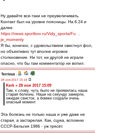
Ну давайте все-таки не преувеличивать.
Контакт был на уровне поясницы. На 6:24 и
далее.
https://news.sportbox.ru/Vidy_sporta/Fu ...
je_momenty
Я бы, конечно, с удовольствием свистнул фол,
но объективно тут вполне игровое
столкновение. Ни тот, ни другой не играли
опасно, что бы там комментатор ни вопил.
Terrious
-
28 ноя 2017 15:18
Kerk » 28 ноя 2017 15:09
Там, к слову, чуть было не проявилась наша
старая болезнь. Наши на секунду замерли,
ожидая свисток, а бомжи создали очень
опасный момент.
Эта болезнь не только наша и уже даже не
старая, а застарелая. Как, сцука, вспомню
СССР-Бельгия 1986 - уж трясёт.