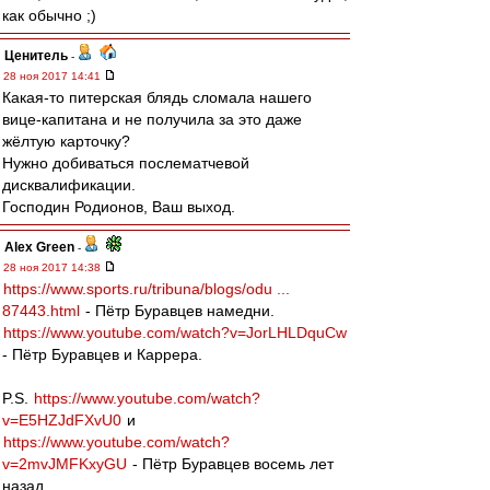
как обычно ;)
Ценитель
-
28 ноя 2017 14:41
Какая-то питерская блядь сломала нашего
вице-капитана и не получила за это даже
жёлтую карточку?
Нужно добиваться послематчевой
дисквалификации.
Господин Родионов, Ваш выход.
Alex Green
-
28 ноя 2017 14:38
https://www.sports.ru/tribuna/blogs/odu ...
87443.html
- Пётр Буравцев намедни.
https://www.youtube.com/watch?v=JorLHLDquCw
- Пётр Буравцев и Каррера.
P.S.
https://www.youtube.com/watch?
v=E5HZJdFXvU0
и
https://www.youtube.com/watch?
v=2mvJMFKxyGU
- Пётр Буравцев восемь лет
назад...