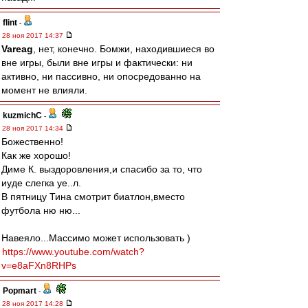
flint
-
28 ноя 2017 14:37
Vareag
, нет, конечно. Бомжи, находившиеся во
вне игры, были вне игры и фактически: ни
активно, ни пассивно, ни опосредованно на
момент не влияли.
kuzmichC
-
28 ноя 2017 14:34
Божественно!
Как же хорошо!
Диме К. выздоровления,и спасибо за то, что
иуде слегка уе..л.
В пятницу Тина смотрит биатлон,вместо
футбола ню ню...
Навеяло...Массимо может использовать )
https://www.youtube.com/watch?
v=e8aFXn8RHPs
Popmart
-
28 ноя 2017 14:28