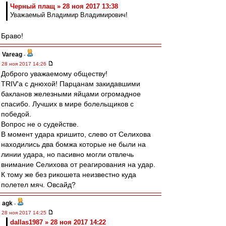
Черный плащ » 28 ноя 2017 13:38
Уважаемый Владимир Владимирович!
Браво!
Vareag
-
28 ноя 2017 14:26
Доброго уважаемому обществу!
TRIV'a с днюхой! Парцанам закидавшими
бакланов железными яйцами огромадное
спасибо. Лучших в мире болельщиков с
победой.
Вопрос не о судействе.
В момент удара кришито, слево от Селихова
находились два бомжа которые не были на
линии удара, но пасивно могли отвлечь
внимание Селихова от реагирования на удар.
К тому же без рикошета неизвестно куда
полетел мяч. Овсайд?
agk
-
28 ноя 2017 14:25
dallas1987 » 28 ноя 2017 14:22