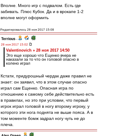
Вполне. Много игр с подвалом. Есть где
забивать. Плюс Кубок. Да и в врокапе 1-2
вполне могут оформить
Редактировалось 28 ноя 2017 15:08
Terrious
-
28 ноя 2017 15:02
Valentinovich » 28 ноя 2017 14:50
Это еще хорошо что Ещенко вчера не
наказали за то что он головой опасно в
колено играл
Кстати, придурошный чердак даже правил не
знает: он заявил, что в этом случае опасно
играл сам Ещенко. Опасная игра по
отношению к самому себе действительно есть
в правилах, но это при условии, что первый
игрок играл головой в ногу второму игроку, у
которого эти нога поднята не выше пояса. А в
том моменте бомж задрал ногу чуть не до
плеча.
Alex Green
-