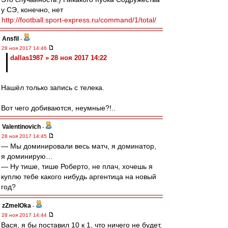
у СЭ, конечно, нет
http://football.sport-express.ru/command/1/total/
Ansfil
-
28 ноя 2017 14:46
dallas1987 » 28 ноя 2017 14:22
Нашёл только запись с телека.
Вот чего добиваются, неумные?!..
Valentinovich
-
28 ноя 2017 14:45
— Мы доминировали весь матч, я доминатор,
я доминирую…
— Ну тише, тише Роберто, не плач, хочешь я
куплю тебе какого нибудь аргентица на новый
год?
zZmeIOka
-
28 ноя 2017 14:44
Вася, я бы поставил 10 к 1, что ничего не будет,