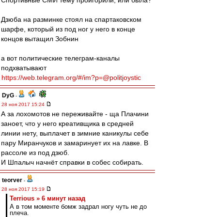
Спортивные СМИ тему проигорили, или была?
Дзюба на разминке стоял на спартаковском
шарфе, который из под ног у него в конце
концов вытащил Зобнин
а вот политические телеграм-каналы
подхватывают
https://web.telegram.org/#/im?p=@politjoystic
DyG
-
28 ноя 2017 15:24
А за лохомотов не переживайте - ща Плачини
заноет, что у него креативщика в средней
линии нету, выплачет в зимние каникулы себе
пару Миранчуков и замаринует их на лавке. В
рассоле из под дзюб.
И Шпалыч начнёт справки в собес собирать.
teorver
-
28 ноя 2017 15:19
Terrious » 6 минут назад
А в том моменте бомж задрал ногу чуть не до
плеча.