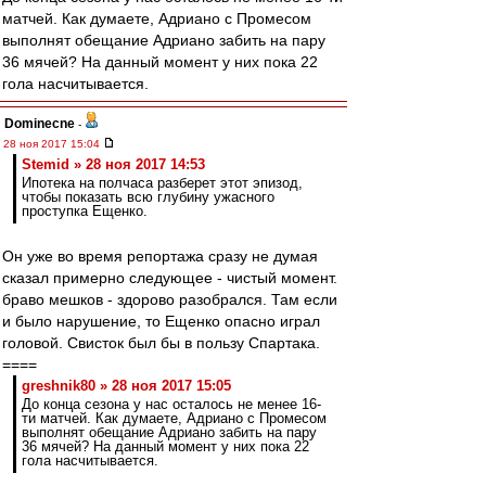
матчей. Как думаете, Адриано с Промесом
выполнят обещание Адриано забить на пару
36 мячей? На данный момент у них пока 22
гола насчитывается.
Dominecne
-
28 ноя 2017 15:04
Stemid » 28 ноя 2017 14:53
Ипотека на полчаса разберет этот эпизод,
чтобы показать всю глубину ужасного
проступка Ещенко.
Он уже во время репортажа сразу не думая
сказал примерно следующее - чистый момент.
браво мешков - здорово разобрался. Там если
и было нарушение, то Ещенко опасно играл
головой. Свисток был бы в пользу Спартака.
====
greshnik80 » 28 ноя 2017 15:05
До конца сезона у нас осталось не менее 16-
ти матчей. Как думаете, Адриано с Промесом
выполнят обещание Адриано забить на пару
36 мячей? На данный момент у них пока 22
гола насчитывается.