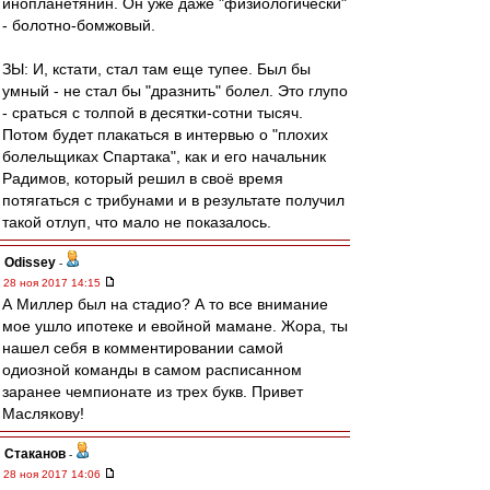
инопланетянин. Он уже даже "физиологически"
- болотно-бомжовый.
ЗЫ: И, кстати, стал там еще тупее. Был бы
умный - не стал бы "дразнить" болел. Это глупо
- сраться с толпой в десятки-сотни тысяч.
Потом будет плакаться в интервью о "плохих
болельщиках Спартака", как и его начальник
Радимов, который решил в своё время
потягаться с трибунами и в результате получил
такой отлуп, что мало не показалось.
Odissey
-
28 ноя 2017 14:15
А Миллер был на стадио? А то все внимание
мое ушло ипотеке и евойной мамане. Жора, ты
нашел себя в комментировании самой
одиозной команды в самом расписанном
заранее чемпионате из трех букв. Привет
Маслякову!
Cтаканов
-
28 ноя 2017 14:06