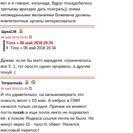
вот и я говорю, клоунада. Вдруг понадобилось
третьему вратарю дать поиграть)) этими
неожиданными желаниями Божевича должны
компетентные органы интересоваться
ЩукаСМ
-
06 май 2018 20:42
Tirox » 06 май 2018 20:34
# Tirox » 06 май 2018 20:34
Думаю, если бы матч зарядили, ограничелось
все 3 :1, тут просто одних прорвало, а другим
похуй :(
Torquemada
-
06 май 2018 20:39
И что удивительно, на кальчиомеркато это
новость висит с 03 мая. А наброс в СМИ
начался только сегодня. Причем на момент
поста
rusak
-а еще почти никто не подхватил
её, в поиске Яндекса ссылок почти не было. Но
минут через 15 - просто обвал. Начался
массовый перепост.