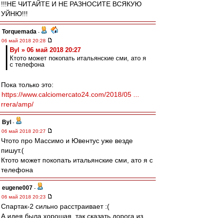
!!!НЕ ЧИТАЙТЕ И НЕ РАЗНОСИТЕ ВСЯКУЮ
УЙНЮ!!!
Torquemada
-
06 май 2018 20:28
Byl » 06 май 2018 20:27
Ктото может покопать итальянские сми, ато я
с телефона
Пока только это:
https://www.calciomercato24.com/2018/05 ...
rrera/amp/
Byl
-
06 май 2018 20:27
Чтото про Массимо и Ювентус уже везде
пишут.(
Ктото может покопать итальянские сми, ато я с
телефона
eugene007
-
06 май 2018 20:23
Спартак-2 сильно расстраивает :(
А идея была хорошая, так сказать дорога из