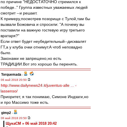
по причине "НЕДОСТАТОЧНО стремился к
победе.." Группа известных уважаемых людей
смотрит --и решает.
К примеру,посмотрев позорище с Тулой,там бы
вызвали Божовича и спросили: "А почему вы
поставили на важную гостевую игру третьего
вратаря?"
Если ответ будет неубедительный--дисквалят
ГТ,а у клуба очки отнимут.А чтоб неповадно
было.
Законами не запрещено,но есть
ТРАДИЦИИ.Вот это хорошо бы перенять.
Torquemada
-
06 май 2018 20:50
http://www.dailynews24.it/juventus-alle ... -
lassenso/
Приоритет, я так понимаю, Симоне Индзаги,но
и про Массимо тоже есть.
gimp2
-
06 май 2018 20:50
ЩукаСМ » 06 май 2018 20:42