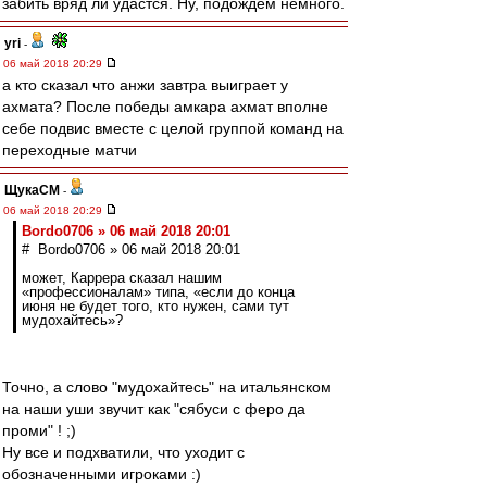
забить вряд ли удастся. Ну, подождём немного.
yri
-
06 май 2018 20:29
а кто сказал что анжи завтра выиграет у
ахмата? После победы амкара ахмат вполне
себе подвис вместе с целой группой команд на
переходные матчи
ЩукаСМ
-
06 май 2018 20:29
Bordo0706 » 06 май 2018 20:01
# Bordo0706 » 06 май 2018 20:01
может, Каррера сказал нашим
«профессионалам» типа, «если до конца
июня не будет того, кто нужен, сами тут
мудохайтесь»?
Точно, а слово "мудохайтесь" на итальянском
на наши уши звучит как "сябуси с феро да
проми" ! ;)
Ну все и подхватили, что уходит с
обозначенными игроками :)