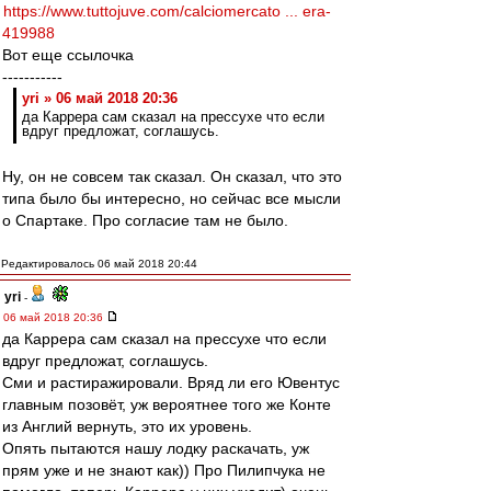
https://www.tuttojuve.com/calciomercato ... era-
419988
Вот еще ссылочка
-----------
yri » 06 май 2018 20:36
да Каррера сам сказал на прессухе что если
вдруг предложат, соглашусь.
Ну, он не совсем так сказал. Он сказал, что это
типа было бы интересно, но сейчас все мысли
о Спартаке. Про согласие там не было.
Редактировалось 06 май 2018 20:44
yri
-
06 май 2018 20:36
да Каррера сам сказал на прессухе что если
вдруг предложат, соглашусь.
Сми и растиражировали. Вряд ли его Ювентус
главным позовёт, уж вероятнее того же Конте
из Англий вернуть, это их уровень.
Опять пытаются нашу лодку раскачать, уж
прям уже и не знают как)) Про Пилипчука не