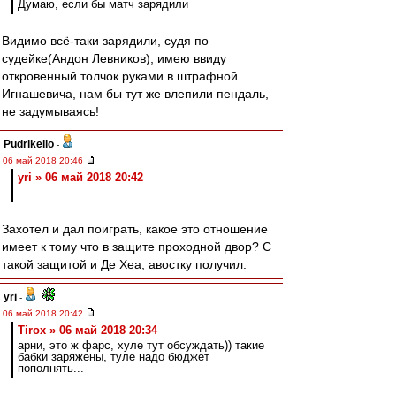
Думаю, если бы матч зарядили
Видимо всё-таки зарядили, судя по
судейке(Андон Левников), имею ввиду
откровенный толчок руками в штрафной
Игнашевича, нам бы тут же влепили пендаль,
не задумываясь!
Pudrikello
-
06 май 2018 20:46
yri » 06 май 2018 20:42
Захотел и дал поиграть, какое это отношение
имеет к тому что в защите проходной двор? С
такой защитой и Де Хеа, авостку получил.
yri
-
06 май 2018 20:42
Tirox » 06 май 2018 20:34
арни, это ж фарс, хуле тут обсуждать)) такие
бабки заряжены, туле надо бюджет
пополнять...