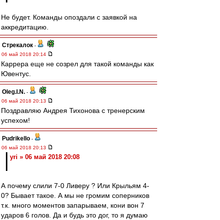
Не будет. Команды опоздали с заявкой на
аккредитацию.
Стрекалок
-
06 май 2018 20:14
Каррера еще не созрел для такой команды как
Ювентус.
Oleg.I.N.
-
06 май 2018 20:13
Поздравляю Андрея Тихонова с тренерским
успехом!
Pudrikello
-
06 май 2018 20:13
yri » 06 май 2018 20:08
А почему слили 7-0 Ливеру ? Или Крыльям 4-
0? Бывает такое. А мы не громим соперников
т.к. много моментов запарываем, кони вон 7
ударов 6 голов. Да и будь это дог, то я думаю