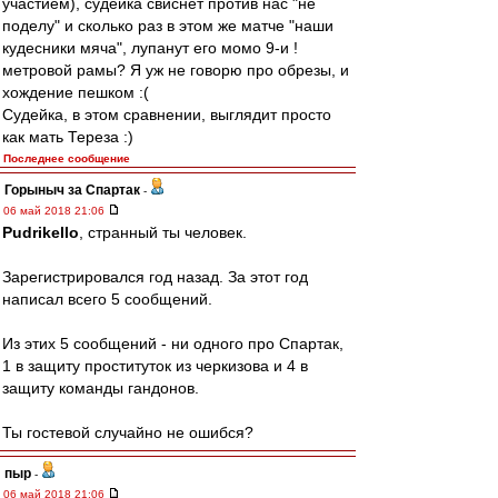
участием), судейка свиснет против нас "не
поделу" и сколько раз в этом же матче "наши
кудесники мяча", лупанут его момо 9-и !
метровой рамы? Я уж не говорю про обрезы, и
хождение пешком :(
Судейка, в этом сравнении, выглядит просто
как мать Тереза :)
Последнее сообщение
Горыныч за Спартак
-
06 май 2018 21:06
Pudrikello
, странный ты человек.
Зарегистрировался год назад. За этот год
написал всего 5 сообщений.
Из этих 5 сообщений - ни одного про Спартак,
1 в защиту проституток из черкизова и 4 в
защиту команды гандонов.
Ты гостевой случайно не ошибся?
пыр
-
06 май 2018 21:06