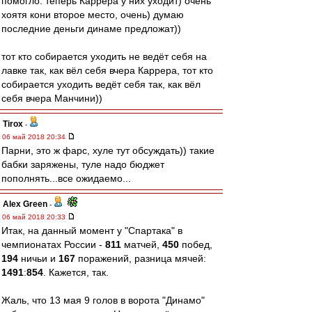
помогло. теперь Каррера у них уходит) очень
хоятя кони второе место, очень) думаю
последние деньги динаме предложат))
тот кто собирается уходить не ведёт себя на
лавке так, как вёл себя вчера Каррера, тот кто
собирается уходить ведёт себя так, как вёл
себя вчера Манчини))
Tirox
-
06 май 2018 20:34
Парни, это ж фарс, хуле тут обсуждать)) такие
бабки заряжены, туле надо бюджет
пополнять...все ожидаемо...
Alex Green
-
06 май 2018 20:33
Итак, на данный момент у "Спартака" в
чемпионатах России -
811
матчей,
450
побед,
194
ничьи и
167
поражений, разница мячей:
1491
:
854
. Кажется, так.
Жаль, что 13 мая 9 голов в ворота "Динамо"