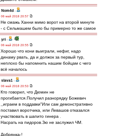
Nom4d
-
06 май 2018 20:57
Не смажь Ханни мимо ворот на второй минуте
- с Сельмашем было бы примерно то же самое
yri
-
06 май 2018 20:55
Хорошо что кони выиграли, нефиг, надо
динаму рвать, да и должок за первый тур,
неплохо бы напомнить нашим бойцам с чего
всё началось
slava1
-
06 май 2018 20:53
Кто говорил, что Дюмин не
прогибается.Получил разнорядку Божевич
,,играем в поддавки"Или сам демонстративно
поставил воротчика, или Левашов отказался
участвовать в шапито гинера .
Насрать на пидоров.Зю не заслужил ЧМ.
Добрянка-!