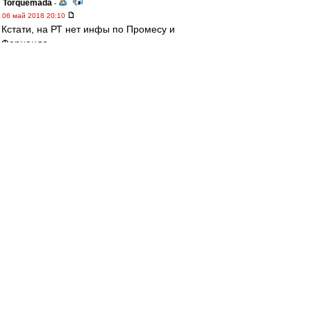
Torquemada
-
06 май 2018 20:10
Кстати, на РТ нет инфы по Промесу и
Фернандо.
------
А по Арсеналу. Все может быть, но зачем
вратаря менять? Левашов, конечно, далеко не
звезда, но тем не менее зачем-то выпустили
пацана, который ни разу еще не стоял в рамке
в ПЛ в официальных матчах. Да и Божович как-
то странно безразличен к результату.
yri
-
06 май 2018 20:08
mifta » 06 май 2018 20:00
yri, Когда "Мордовия" рубилась с конями (0:1
с пенальти в концовке) и "Зенитом" (не
помню, ничья там или победа была), а со
"Спартаком" она минуте к пятнадцатой-
двадцатой легла 0:3, такие вопросы тоже
задавали? Почему "Спартак" бодался против
"Севильи", а перед "Ливерпулем" решил
раздвинуть булки?
это ты что за махровый год вспомнил? в