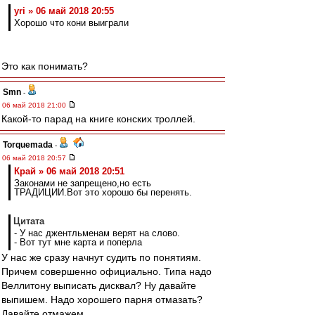
yri » 06 май 2018 20:55
Хорошо что кони выиграли
Это как понимать?
Smn
-
06 май 2018 21:00
Какой-то парад на книге конских троллей.
Torquemada
-
06 май 2018 20:57
Край » 06 май 2018 20:51
Законами не запрещено,но есть
ТРАДИЦИИ.Вот это хорошо бы перенять.
Цитата
- У нас джентльменам верят на слово.
- Вот тут мне карта и поперла
У нас же сразу начнут судить по понятиям.
Причем совершенно официально. Типа надо
Веллитону выписать дисквал? Ну давайте
выпишем. Надо хорошего парня отмазать?
Давайте отмажем.