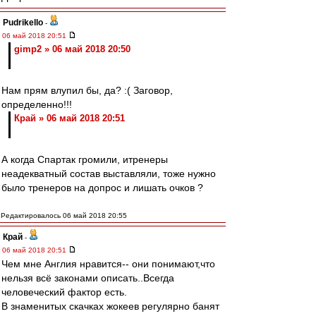
Pudrikello
-
06 май 2018 20:51
gimp2 » 06 май 2018 20:50
Нам прям влупил бы, да? :( Заговор,
определенно!!!
Край » 06 май 2018 20:51
А когда Спартак громили, итренеры
неадекватный состав выставляли, тоже нужно
было тренеров на допрос и лишать очков ?
Редактировалось 06 май 2018 20:55
Край
-
06 май 2018 20:51
Чем мне Англия нравится-- они понимают,что
нельзя всё законами описать..Всегда
человеческий фактор есть.
В знаменитых скачках жокеев регулярно банят