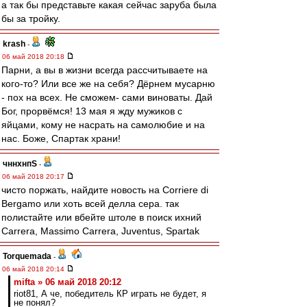
а так бы представьте какая сейчас заруба была
бы за тройку.
krash
-
06 май 2018 20:18
Парни, а вы в жизни всегда рассчитываете на
кого-то? Или все же на себя? Дёрнем мусарню
- пох на всех. Не сможем- сами виноваты. Дай
Бог, прорвёмся! 13 мая я жду мужиков с
яйцами, кому не насрать на самолюбие и на
нас. Боже, Спартак храни!
чннхнпS
-
06 май 2018 20:17
чисто поржать, найдите новость на Corriere di
Bergamo или хоть всей делла сера. так
полистайте или вбейте штоле в поиск ихний
Carrera, Massimo Carrera, Juventus, Spartak
Torquemada
-
06 май 2018 20:14
mifta » 06 май 2018 20:12
riot81, А че, победитель КР играть не будет, я
не понял?