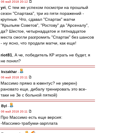
06 май 2018 20:12
yri
, С тем же успехом посмотри на прошлый
сезон "Спартака", три из пяти поражений -
крупные. Что, сдавал "Спартак" матчи
"Крыльям Советов", "Ростову" да "Арсеналу",
да? Шестое, четырнадцатое и пятнадцатое
места смогли разгромить "Спартак" без шансов
- ну ясно, что продали матчи, как еще!
riot81
, А че, победитель КР играть не будет, я
не понял?
kvzakhar
-
06 май 2018 20:11
Массимо прямо в ювентус? не уверен)
рановато еще, дибалу тренировать это все-
таки не Зе с больной пяткой)
Byl
-
06 май 2018 20:11
Про Массимо есть еще версия:
-Массимо-трабукки-зарплата