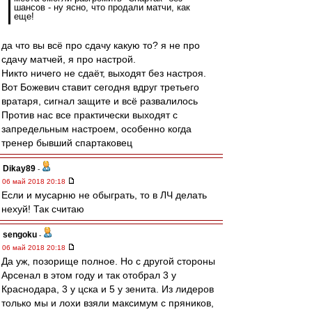
шансов - ну ясно, что продали матчи, как
еще!
да что вы всё про сдачу какую то? я не про
сдачу матчей, я про настрой.
Никто ничего не сдаёт, выходят без настроя.
Вот Божевич ставит сегодня вдруг третьего
вратаря, сигнал защите и всё развалилось
Против нас все практически выходят с
запредельным настроем, особенно когда
тренер бывший спартаковец
Dikay89
-
06 май 2018 20:18
Если и мусарню не обыграть, то в ЛЧ делать
нехуй! Так считаю
sengoku
-
06 май 2018 20:18
Да уж, позорище полное. Но с другой стороны
Арсенал в этом году и так отобрал 3 у
Краснодара, 3 у цска и 5 у зенита. Из лидеров
только мы и лохи взяли максимум с пряников,