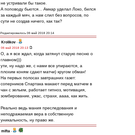
не устривали бы такое.
А поповоду бьются... Амкар уделал Локо, бился
за каждый мяч, а нам слил без вопросов, по
сути не создав ничего, как так?
Редактировалось 06 май 2018 20:14
Krolikov
-
06 май 2018 20:13
О, а я все ждал, когда затянут старую песню о
главном)))
ути, ну надо же, с нами все упираются, а
плохим коням сдают матчи) кругом обман!
На первых полосах завтрашних газет:
соперников Спартака макают перед матчем в
чан с зельем, работает гипноз, мотивация,
зомбирование, ужас, страхи, аааа, как жить.
Реально ведь мания преследования и
неподражаемая вера в собственную
уникальность, ну право же.
mifta
-