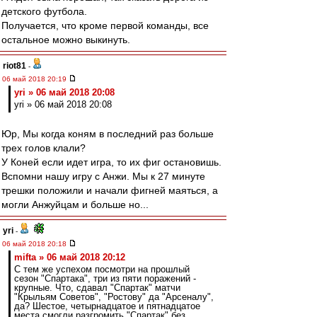
детского футбола.
Получается, что кроме первой команды, все
остальное можно выкинуть.
riot81
-
06 май 2018 20:19
yri » 06 май 2018 20:08
yri » 06 май 2018 20:08
Юр, Мы когда коням в последний раз больше
трех голов клали?
У Коней если идет игра, то их фиг остановишь.
Вспомни нашу игру с Анжи. Мы к 27 минуте
трешки положили и начали фигней маяться, а
могли Анжуйцам и больше но...
yri
-
06 май 2018 20:18
mifta » 06 май 2018 20:12
С тем же успехом посмотри на прошлый
сезон "Спартака", три из пяти поражений -
крупные. Что, сдавал "Спартак" матчи
"Крыльям Советов", "Ростову" да "Арсеналу",
да? Шестое, четырнадцатое и пятнадцатое
места смогли разгромить "Спартак" без