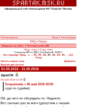
Официальный сайт болельщиков ФК "Спартак" Москва
Полная версия
Вход
•
Регистрация
FAQ
•
Поиск
Общение на сайте
Гостевая книга ВВ
»
Пред. тема
|
След. тема
Страница
87
из
121
[ Сообщений: 6038 ]
На страницу
Пред.
1
...
84
,
85
,
86
,
87
,
88
,
89
,
90
...
121
След.
Начать новую тему
Добавить
Версия для печати
01.05.2018 - 31.05.2018
ЩукаСМ
-
06 май 2018 21:09
Torquemada » 06 май 2018 20:50
судя по судейке(
Ой, да чего их обсуждать-то. Надоело.
Вот, сколько раз за матч (допустим с нашим