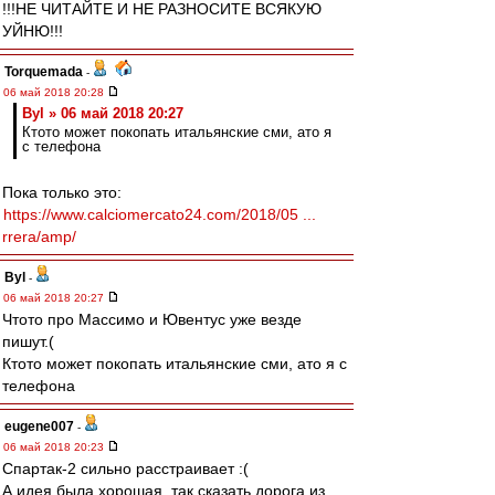
!!!НЕ ЧИТАЙТЕ И НЕ РАЗНОСИТЕ ВСЯКУЮ
УЙНЮ!!!
Torquemada
-
06 май 2018 20:28
Byl » 06 май 2018 20:27
Ктото может покопать итальянские сми, ато я
с телефона
Пока только это:
https://www.calciomercato24.com/2018/05 ...
rrera/amp/
Byl
-
06 май 2018 20:27
Чтото про Массимо и Ювентус уже везде
пишут.(
Ктото может покопать итальянские сми, ато я с
телефона
eugene007
-
06 май 2018 20:23
Спартак-2 сильно расстраивает :(
А идея была хорошая, так сказать дорога из