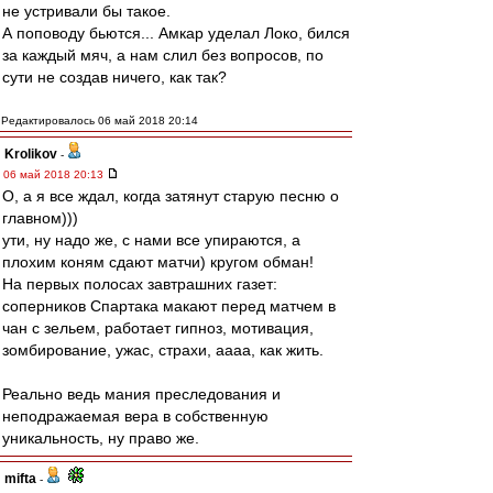
не устривали бы такое.
А поповоду бьются... Амкар уделал Локо, бился
за каждый мяч, а нам слил без вопросов, по
сути не создав ничего, как так?
Редактировалось 06 май 2018 20:14
Krolikov
-
06 май 2018 20:13
О, а я все ждал, когда затянут старую песню о
главном)))
ути, ну надо же, с нами все упираются, а
плохим коням сдают матчи) кругом обман!
На первых полосах завтрашних газет:
соперников Спартака макают перед матчем в
чан с зельем, работает гипноз, мотивация,
зомбирование, ужас, страхи, аааа, как жить.
Реально ведь мания преследования и
неподражаемая вера в собственную
уникальность, ну право же.
mifta
-