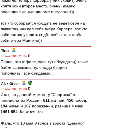
помогло. теперь Каррера у них уходит) очень
хоятя кони второе место, очень) думаю
последние деньги динаме предложат))
тот кто собирается уходить не ведёт себя на
лавке так, как вёл себя вчера Каррера, тот кто
собирается уходить ведёт себя так, как вёл
себя вчера Манчини))
Tirox
-
06 май 2018 20:34
Парни, это ж фарс, хуле тут обсуждать)) такие
бабки заряжены, туле надо бюджет
пополнять...все ожидаемо...
Alex Green
-
06 май 2018 20:33
Итак, на данный момент у "Спартака" в
чемпионатах России -
811
матчей,
450
побед,
194
ничьи и
167
поражений, разница мячей:
1491
:
854
. Кажется, так.
Жаль, что 13 мая 9 голов в ворота "Динамо"