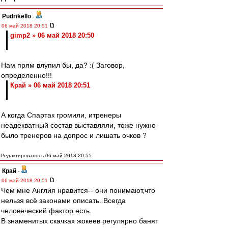
Pudrikello
-
06 май 2018 20:51
gimp2 » 06 май 2018 20:50
Нам прям влупил бы, да? :( Заговор,
определенно!!!
Край » 06 май 2018 20:51
А когда Спартак громили, итренеры
неадекватный состав выставляли, тоже нужно
было тренеров на допрос и лишать очков ?
Редактировалось 06 май 2018 20:55
Край
-
06 май 2018 20:51
Чем мне Англия нравится-- они понимают,что
нельзя всё законами описать..Всегда
человеческий фактор есть.
В знаменитых скачках жокеев регулярно банят