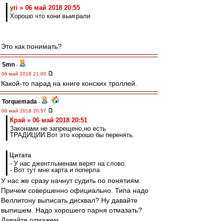
yri » 06 май 2018 20:55
Хорошо что кони выиграли
Это как понимать?
Smn
-
06 май 2018 21:00
Какой-то парад на книге конских троллей.
Torquemada
-
06 май 2018 20:57
Край » 06 май 2018 20:51
Законами не запрещено,но есть
ТРАДИЦИИ.Вот это хорошо бы перенять.
Цитата
- У нас джентльменам верят на слово.
- Вот тут мне карта и поперла
У нас же сразу начнут судить по понятиям.
Причем совершенно официально. Типа надо
Веллитону выписать дисквал? Ну давайте
выпишем. Надо хорошего парня отмазать?
Давайте отмажем.