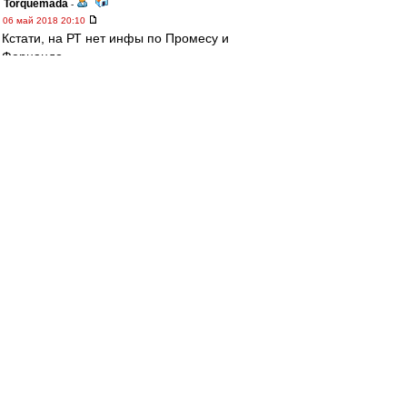
Torquemada
-
06 май 2018 20:10
Кстати, на РТ нет инфы по Промесу и
Фернандо.
------
А по Арсеналу. Все может быть, но зачем
вратаря менять? Левашов, конечно, далеко не
звезда, но тем не менее зачем-то выпустили
пацана, который ни разу еще не стоял в рамке
в ПЛ в официальных матчах. Да и Божович как-
то странно безразличен к результату.
yri
-
06 май 2018 20:08
mifta » 06 май 2018 20:00
yri, Когда "Мордовия" рубилась с конями (0:1
с пенальти в концовке) и "Зенитом" (не
помню, ничья там или победа была), а со
"Спартаком" она минуте к пятнадцатой-
двадцатой легла 0:3, такие вопросы тоже
задавали? Почему "Спартак" бодался против
"Севильи", а перед "Ливерпулем" решил
раздвинуть булки?
это ты что за махровый год вспомнил? в