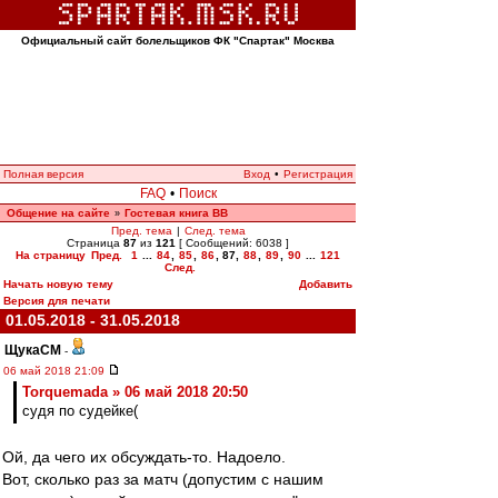
Официальный сайт болельщиков ФК "Спартак" Москва
Полная версия
Вход
•
Регистрация
FAQ
•
Поиск
Общение на сайте
Гостевая книга ВВ
»
Пред. тема
|
След. тема
Страница
87
из
121
[ Сообщений: 6038 ]
На страницу
Пред.
1
...
84
,
85
,
86
,
87
,
88
,
89
,
90
...
121
След.
Начать новую тему
Добавить
Версия для печати
01.05.2018 - 31.05.2018
ЩукаСМ
-
06 май 2018 21:09
Torquemada » 06 май 2018 20:50
судя по судейке(
Ой, да чего их обсуждать-то. Надоело.
Вот, сколько раз за матч (допустим с нашим