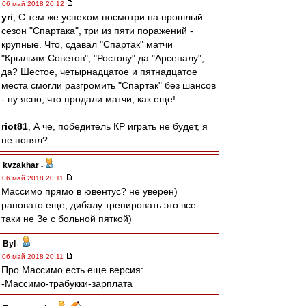
06 май 2018 20:12
yri
, С тем же успехом посмотри на прошлый
сезон "Спартака", три из пяти поражений -
крупные. Что, сдавал "Спартак" матчи
"Крыльям Советов", "Ростову" да "Арсеналу",
да? Шестое, четырнадцатое и пятнадцатое
места смогли разгромить "Спартак" без шансов
- ну ясно, что продали матчи, как еще!
riot81
, А че, победитель КР играть не будет, я
не понял?
kvzakhar
-
06 май 2018 20:11
Массимо прямо в ювентус? не уверен)
рановато еще, дибалу тренировать это все-
таки не Зе с больной пяткой)
Byl
-
06 май 2018 20:11
Про Массимо есть еще версия:
-Массимо-трабукки-зарплата