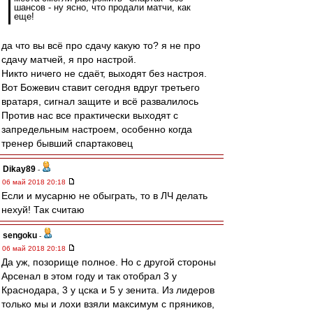
шансов - ну ясно, что продали матчи, как
еще!
да что вы всё про сдачу какую то? я не про
сдачу матчей, я про настрой.
Никто ничего не сдаёт, выходят без настроя.
Вот Божевич ставит сегодня вдруг третьего
вратаря, сигнал защите и всё развалилось
Против нас все практически выходят с
запредельным настроем, особенно когда
тренер бывший спартаковец
Dikay89
-
06 май 2018 20:18
Если и мусарню не обыграть, то в ЛЧ делать
нехуй! Так считаю
sengoku
-
06 май 2018 20:18
Да уж, позорище полное. Но с другой стороны
Арсенал в этом году и так отобрал 3 у
Краснодара, 3 у цска и 5 у зенита. Из лидеров
только мы и лохи взяли максимум с пряников,