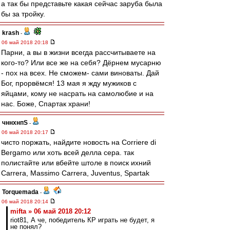
а так бы представьте какая сейчас заруба была
бы за тройку.
krash
-
06 май 2018 20:18
Парни, а вы в жизни всегда рассчитываете на
кого-то? Или все же на себя? Дёрнем мусарню
- пох на всех. Не сможем- сами виноваты. Дай
Бог, прорвёмся! 13 мая я жду мужиков с
яйцами, кому не насрать на самолюбие и на
нас. Боже, Спартак храни!
чннхнпS
-
06 май 2018 20:17
чисто поржать, найдите новость на Corriere di
Bergamo или хоть всей делла сера. так
полистайте или вбейте штоле в поиск ихний
Carrera, Massimo Carrera, Juventus, Spartak
Torquemada
-
06 май 2018 20:14
mifta » 06 май 2018 20:12
riot81, А че, победитель КР играть не будет, я
не понял?