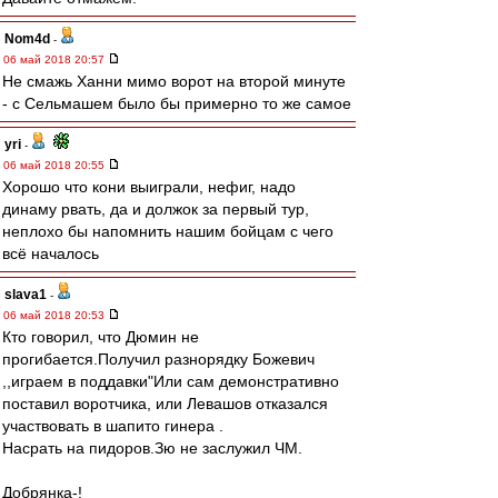
Nom4d
-
06 май 2018 20:57
Не смажь Ханни мимо ворот на второй минуте
- с Сельмашем было бы примерно то же самое
yri
-
06 май 2018 20:55
Хорошо что кони выиграли, нефиг, надо
динаму рвать, да и должок за первый тур,
неплохо бы напомнить нашим бойцам с чего
всё началось
slava1
-
06 май 2018 20:53
Кто говорил, что Дюмин не
прогибается.Получил разнорядку Божевич
,,играем в поддавки"Или сам демонстративно
поставил воротчика, или Левашов отказался
участвовать в шапито гинера .
Насрать на пидоров.Зю не заслужил ЧМ.
Добрянка-!