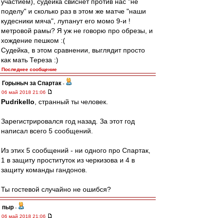
участием), судейка свиснет против нас "не
поделу" и сколько раз в этом же матче "наши
кудесники мяча", лупанут его момо 9-и !
метровой рамы? Я уж не говорю про обрезы, и
хождение пешком :(
Судейка, в этом сравнении, выглядит просто
как мать Тереза :)
Последнее сообщение
Горыныч за Спартак
-
06 май 2018 21:06
Pudrikello
, странный ты человек.
Зарегистрировался год назад. За этот год
написал всего 5 сообщений.
Из этих 5 сообщений - ни одного про Спартак,
1 в защиту проституток из черкизова и 4 в
защиту команды гандонов.
Ты гостевой случайно не ошибся?
пыр
-
06 май 2018 21:06