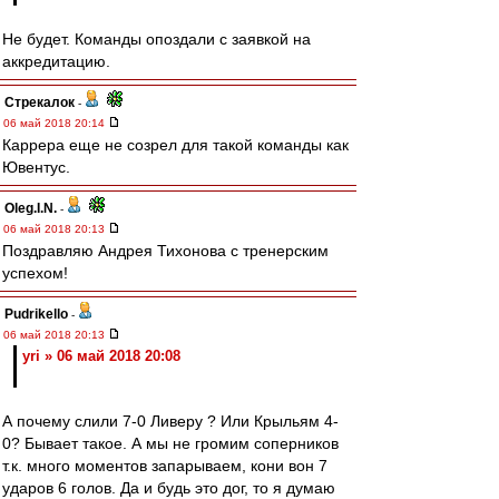
Не будет. Команды опоздали с заявкой на
аккредитацию.
Стрекалок
-
06 май 2018 20:14
Каррера еще не созрел для такой команды как
Ювентус.
Oleg.I.N.
-
06 май 2018 20:13
Поздравляю Андрея Тихонова с тренерским
успехом!
Pudrikello
-
06 май 2018 20:13
yri » 06 май 2018 20:08
А почему слили 7-0 Ливеру ? Или Крыльям 4-
0? Бывает такое. А мы не громим соперников
т.к. много моментов запарываем, кони вон 7
ударов 6 голов. Да и будь это дог, то я думаю