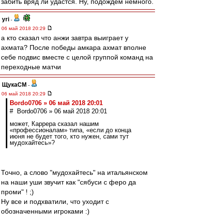
забить вряд ли удастся. Ну, подождём немного.
yri
-
06 май 2018 20:29
а кто сказал что анжи завтра выиграет у
ахмата? После победы амкара ахмат вполне
себе подвис вместе с целой группой команд на
переходные матчи
ЩукаСМ
-
06 май 2018 20:29
Bordo0706 » 06 май 2018 20:01
# Bordo0706 » 06 май 2018 20:01
может, Каррера сказал нашим
«профессионалам» типа, «если до конца
июня не будет того, кто нужен, сами тут
мудохайтесь»?
Точно, а слово "мудохайтесь" на итальянском
на наши уши звучит как "сябуси с феро да
проми" ! ;)
Ну все и подхватили, что уходит с
обозначенными игроками :)