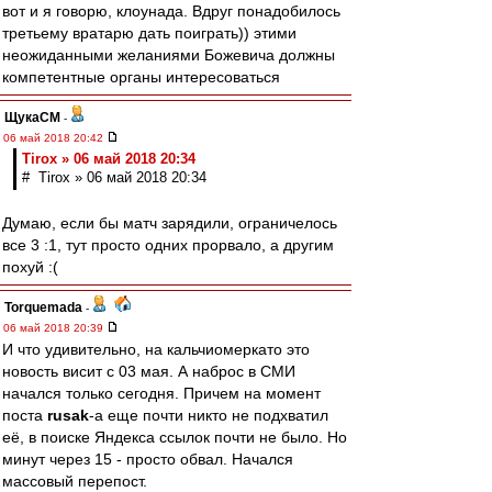
вот и я говорю, клоунада. Вдруг понадобилось
третьему вратарю дать поиграть)) этими
неожиданными желаниями Божевича должны
компетентные органы интересоваться
ЩукаСМ
-
06 май 2018 20:42
Tirox » 06 май 2018 20:34
# Tirox » 06 май 2018 20:34
Думаю, если бы матч зарядили, ограничелось
все 3 :1, тут просто одних прорвало, а другим
похуй :(
Torquemada
-
06 май 2018 20:39
И что удивительно, на кальчиомеркато это
новость висит с 03 мая. А наброс в СМИ
начался только сегодня. Причем на момент
поста
rusak
-а еще почти никто не подхватил
её, в поиске Яндекса ссылок почти не было. Но
минут через 15 - просто обвал. Начался
массовый перепост.