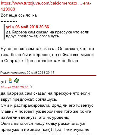
https://www.tuttojuve.com/calciomercato ... era-
419988
Вот еще ссылочка
-----------
yri » 06 май 2018 20:36
да Каррера сам сказал на прессухе что если
вдруг предложат, соглашусь.
Ну, он не совсем так сказал. Он сказал, что это
типа было бы интересно, но сейчас все мысли
о Спартаке. Про согласие там не было.
Редактировалось 06 май 2018 20:44
yri
-
06 май 2018 20:36
да Каррера сам сказал на прессухе что если
вдруг предложат, соглашусь.
Сми и растиражировали. Вряд ли его Ювентус
главным позовёт, уж вероятнее того же Конте
из Англий вернуть, это их уровень.
Опять пытаются нашу лодку раскачать, уж
прям уже и не знают как)) Про Пилипчука не