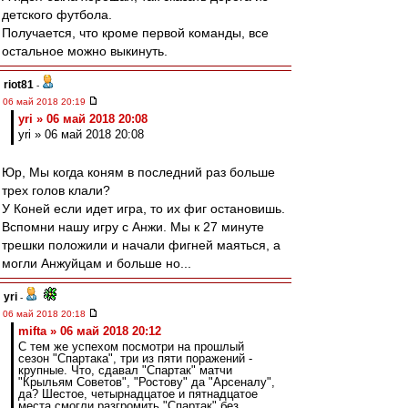
детского футбола.
Получается, что кроме первой команды, все
остальное можно выкинуть.
riot81
-
06 май 2018 20:19
yri » 06 май 2018 20:08
yri » 06 май 2018 20:08
Юр, Мы когда коням в последний раз больше
трех голов клали?
У Коней если идет игра, то их фиг остановишь.
Вспомни нашу игру с Анжи. Мы к 27 минуте
трешки положили и начали фигней маяться, а
могли Анжуйцам и больше но...
yri
-
06 май 2018 20:18
mifta » 06 май 2018 20:12
С тем же успехом посмотри на прошлый
сезон "Спартака", три из пяти поражений -
крупные. Что, сдавал "Спартак" матчи
"Крыльям Советов", "Ростову" да "Арсеналу",
да? Шестое, четырнадцатое и пятнадцатое
места смогли разгромить "Спартак" без