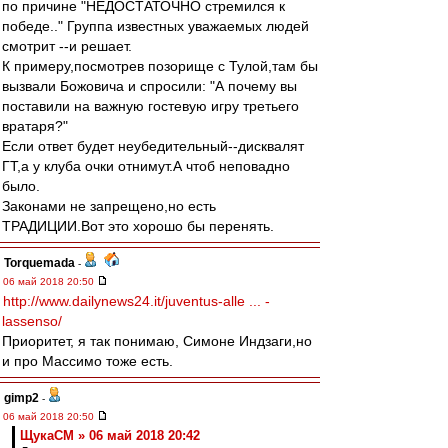
по причине "НЕДОСТАТОЧНО стремился к
победе.." Группа известных уважаемых людей
смотрит --и решает.
К примеру,посмотрев позорище с Тулой,там бы
вызвали Божовича и спросили: "А почему вы
поставили на важную гостевую игру третьего
вратаря?"
Если ответ будет неубедительный--дисквалят
ГТ,а у клуба очки отнимут.А чтоб неповадно
было.
Законами не запрещено,но есть
ТРАДИЦИИ.Вот это хорошо бы перенять.
Torquemada
-
06 май 2018 20:50
http://www.dailynews24.it/juventus-alle ... -
lassenso/
Приоритет, я так понимаю, Симоне Индзаги,но
и про Массимо тоже есть.
gimp2
-
06 май 2018 20:50
ЩукаСМ » 06 май 2018 20:42