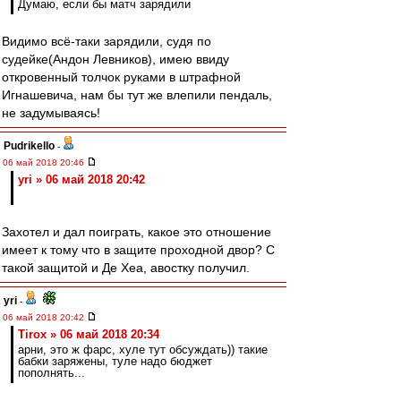
Думаю, если бы матч зарядили
Видимо всё-таки зарядили, судя по
судейке(Андон Левников), имею ввиду
откровенный толчок руками в штрафной
Игнашевича, нам бы тут же влепили пендаль,
не задумываясь!
Pudrikello
-
06 май 2018 20:46
yri » 06 май 2018 20:42
Захотел и дал поиграть, какое это отношение
имеет к тому что в защите проходной двор? С
такой защитой и Де Хеа, авостку получил.
yri
-
06 май 2018 20:42
Tirox » 06 май 2018 20:34
арни, это ж фарс, хуле тут обсуждать)) такие
бабки заряжены, туле надо бюджет
пополнять...